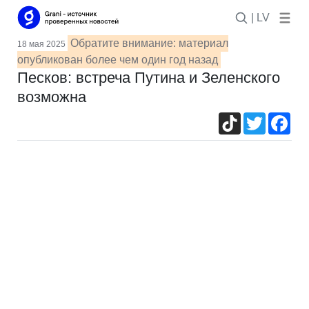
| LV
Обратите внимание: материал
18 мая 2025
опубликован более чем один год назад
Песков: встреча Путина и Зеленского
возможна
TikTok
Twitter
Fac