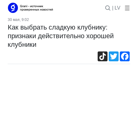
| LV
30 мая, 9:02
Как выбрать сладкую клубнику:
признаки действительно хорошей
клубники
TikTok
Twitter
Fac