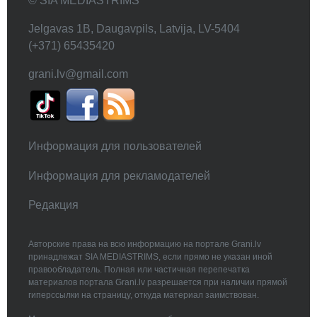
© SIA MEDIASTRIMS
Jelgavas 1B, Daugavpils, Latvija, LV-5404
(+371) 65435420
grani.lv@gmail.com
Информация для пользователей
Информация для рекламодателей
Редакция
Авторские права на всю информацию на портале Grani.lv
принадлежат SIA MEDIASTRIMS, если прямо не указан иной
правообладатель. Полная или частичная перепечатка
материалов портала Grani.lv разрешается при наличии прямой
гиперссылки на страницу, откуда материал заимствован.