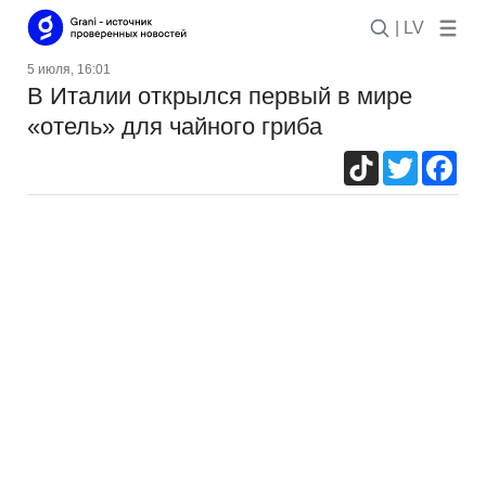
| LV
5 июля, 16:01
В Италии открылся первый в мире
«отель» для чайного гриба
TikTok
Twitter
Fac