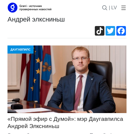
| LV
андрей элксниньш
TikTok
Twitter
Fac
ДАУГАВПИЛС
«Прямой эфир с Думой»: мэр Даугавпилса
Андрей Элксниньш