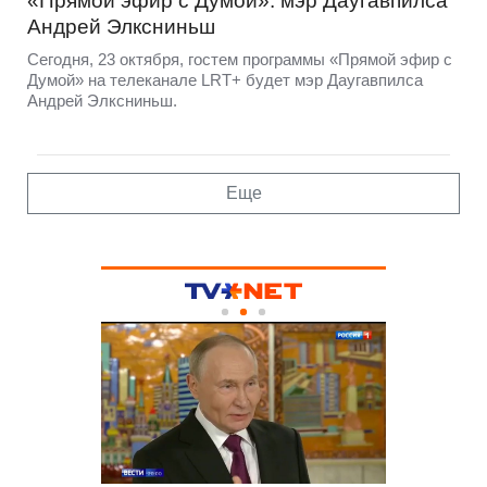
«Прямой эфир с Думой»: мэр Даугавпилса
Андрей Элксниньш
Сегодня, 23 октября, гостем программы «Прямой эфир с
Думой» на телеканале LRT+ будет мэр Даугавпилса
Андрей Элксниньш.
Еще