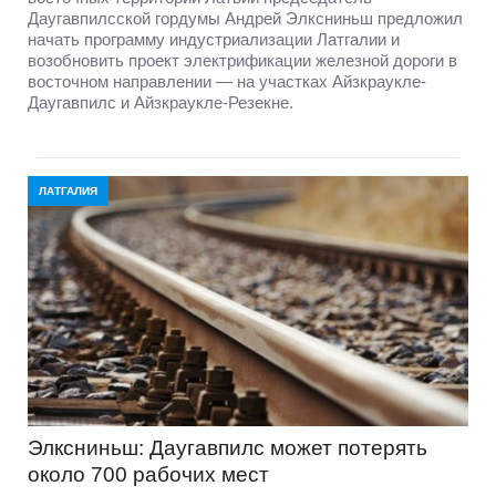
Даугавпилсской гордумы Андрей Элксниньш предложил
начать программу индустриализации Латгалии и
возобновить проект электрификации железной дороги в
восточном направлении — на участках Айзкраукле-
Даугавпилс и Айзкраукле-Резекне.
ЛАТГАЛИЯ
Элксниньш: Даугавпилс может потерять
около 700 рабочих мест