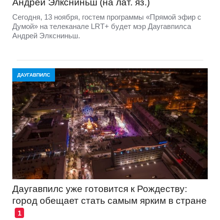
Андрей Элксниньш (на лат. яз.)
Сегодня, 13 ноября, гостем программы «Прямой эфир с
Думой» на телеканале LRT+ будет мэр Даугавпилса
Андрей Элксниньш.
ДАУГАВПИЛС
Даугавпилс уже готовится к Рождеству:
город обещает стать самым ярким в стране
1