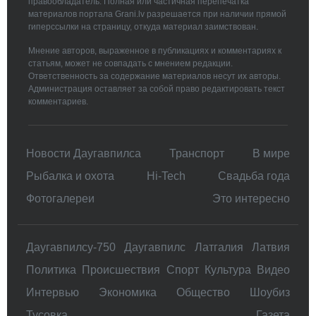
правообладатель. Полная или частичная перепечатка
материалов портала Grani.lv разрешается при наличии прямой
гиперссылки на страницу, откуда материал заимствован.
Мнение авторов, выраженное в публикациях и комментариях к
статьям, может не совпадать с мнением редакции.
Ответственность за содержание материалов несут их авторы.
Администрация оставляет за собой право редактировать текст
комментариев.
Новости Даугавпилса
Транспорт
В мире
Рыбалка и охота
Hi-Tech
Свадьбa года
Фотогалереи
Это интересно
Даугавпилсу-750
Даугавпилс
Латгалия
Латвия
Политика
Происшествия
Спорт
Культура
Видео
Интервью
Экономика
Общество
Шоубиз
Тусовка
Газета