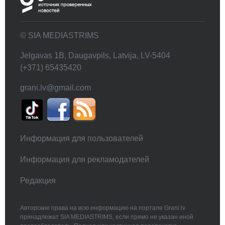
© SIA MEDIASTRIMS
Jelgavas 1B, Daugavpils, Latvija, LV-5404
(+371) 65435420
grani.lv@gmail.com
Информация для пользователей
Информация для рекламодателей
Редакция
Авторские права на всю информацию на портале Grani.lv
принадлежат SIA MEDIASTRIMS, если прямо не указан иной