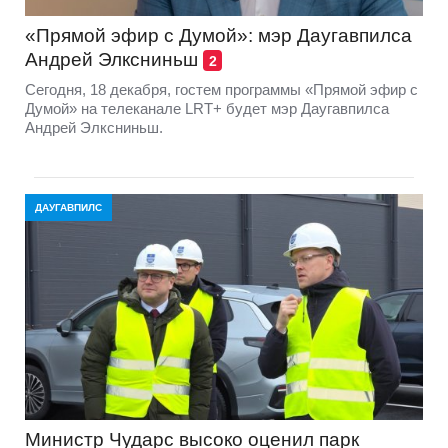
«Прямой эфир с Думой»: мэр Даугавпилса
Андрей Элксниньш
2
Сегодня, 18 декабря, гостем программы «Прямой эфир с
Думой» на телеканале LRT+ будет мэр Даугавпилса
Андрей Элксниньш.
ДАУГАВПИЛС
Министр Чударс высоко оценил парк