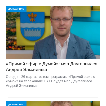
ДАУГАВПИЛС
«Прямой эфир с Думой»: мэр Даугавпилса
Андрей Элксниньш
Сегодня, 26 марта, гостем программы «Прямой эфир с
Думой» на телеканале LRT+ будет мэр Даугавпилса
Андрей Элксниньш.
ДАУГАВПИЛС