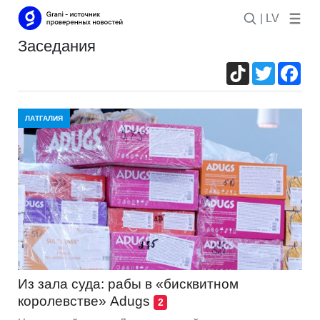
| LV
заседания
TikTok
Twitter
Fac
ЛАТГАЛИЯ
Из зала суда: рабы в «бисквитном
королевстве» Adugs
2