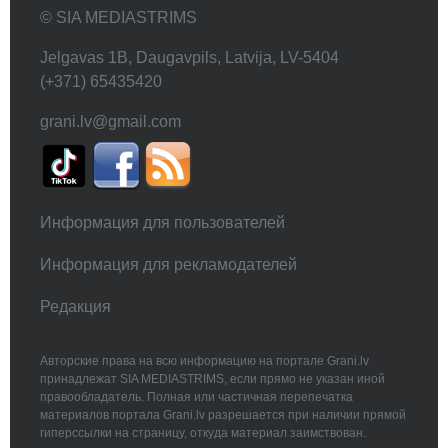
© SIA MEDIASTRIMS
Jelgavas 1B, Daugavpils, Latvija, LV-5404
(+371) 65435420
grani.lv@gmail.com
Информация для пользователей
Информация для рекламодателей
Редакция
Авторские права на всю информацию на портале Grani.lv
принадлежат SIA MEDIASTRIMS, если прямо не указан иной
правообладатель. Полная или частичная перепечатка
материалов портала Grani.lv разрешается при наличии прямой
гиперссылки на страницу, откуда материал заимствован.