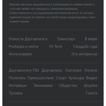
Мнение авторов, выраженное в публикациях и комментариях к
статьям, может не совпадать с мнением редакции.
Ответственность за содержание материалов несут их авторы.
Администрация оставляет за собой право редактировать текст
комментариев.
Новости Даугавпилса
Транспорт
В мире
Рыбалка и охота
Hi-Tech
Свадьбa года
Фотогалереи
Это интересно
Даугавпилсу-750
Даугавпилс
Латгалия
Латвия
Политика
Происшествия
Спорт
Культура
Видео
Интервью
Экономика
Общество
Шоубиз
Тусовка
Газета