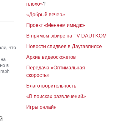
плохо»
?
«Добрый вечер»
Проект «Меняем имидж»
В прямом эфире на TV DAUTKOM
Новости спидвея в Даугавпилсе
ли, что
а
Архив видеосюжетов
 на
но в
Передача «Оптимальная
graph.
скорость»
Благотворительность
«В поисках развлечений»
Игры онлайн
й