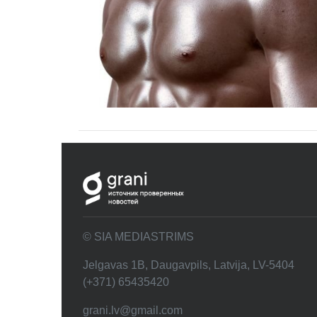
© SIA MEDIASTRIMS
Jelgavas 1B, Daugavpils, Latvija, LV-5404
(+371) 65435420
grani.lv@gmail.com