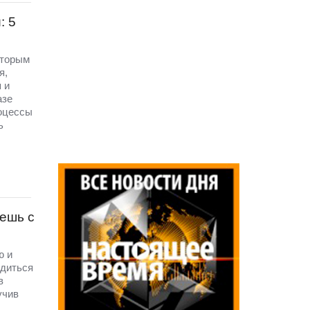
: 5
оторым
я,
 и
азе
роцессы
ь
 ешь с
ю и
адиться
в
учив