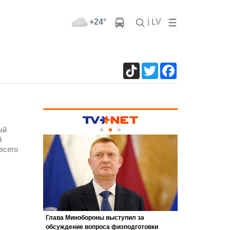
+24°
| LV
TikTok
Twitter
Facebook
ый
й
всего