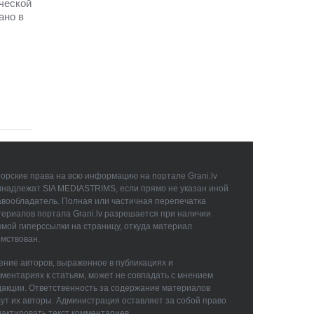
ческой
ано в
орские права на всю информацию на портале Grani.lv
инадлежат SIA MEDIASTRIMS, если прямо не указан иной
авообладатель. Полная или частичная перепечатка
ериалов портала Grani.lv разрешается при наличии
мой гиперссылки на страницу, откуда материал
мствован.
ние авторов, выраженное в публикациях и
ментариях к статьям, может не совпадать с мнением
дакции. Ответственность за содержание материалов
ут их авторы. Администрация оставляет за собой право
актировать текст комментариев.