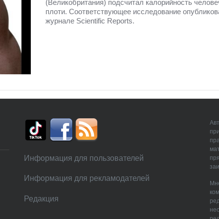
(Великобритания) подсчитал калорийность челове
плоти. Соответствующее исследование опубликов
журнале Scientific Reports.
Авт
пр
пр
мат
Информация для пользователей
пря
заи
Информация для рекламодателей
Мне
ком
Редакция
ре
нес
ред