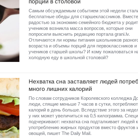
порции в столовой
Самым обсуждаемым событием этой недели стал
бесплатные обеды для старшеклассников. Вместе
радостью за экономию семейного бюджета у роди
учеников возникла масса вопросов, которые они
попросили выяснить редакцию портала grani.lv.
Отличаются ли нормы питания школьников разног
возраста и объемы порций для первоклассников и
учеников старшей школы? И кому пожаловаться н
холодную еду в школьной столовой?
Нехватка сна заставляет людей потре
много лишних калорий
По словам сотрудников Королевского колледжа Д
люди, спящие меньше 7 часов в сутки, потребляют
калорий в день больше. Вследствие этого за неде
у них может увеличиться на 0,5 килограмма. Спец
подчеркивают: нехватка сна подталкивает людей к
употреблению жирных продуктов вместо фруктов 
овощей, пишет The Daily Mail.