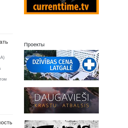
ать
Проекты
NA)
а
этом
ность