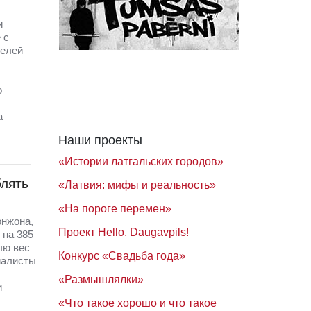
и
 с
телей
о
а
Наши проекты
«Истории латгальских городов»
блять
«Латвия: мифы и реальность»
«На пороге перемен»
онжона,
Проект Hello, Daugavpils!
 на 385
лю вес
Конкурс «Свадьба года»
иалисты
«Размышлялки»
и
«Что такое хорошо и что такое