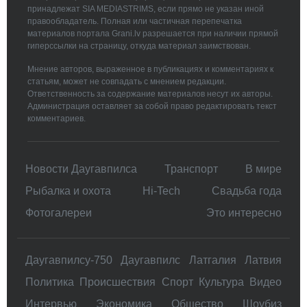
принадлежат SIA MEDIASTRIMS, если прямо не указан иной
правообладатель. Полная или частичная перепечатка
материалов портала Grani.lv разрешается при наличии прямой
гиперссылки на страницу, откуда материал заимствован.
Мнение авторов, выраженное в публикациях и комментариях к
статьям, может не совпадать с мнением редакции.
Ответственность за содержание материалов несут их авторы.
Администрация оставляет за собой право редактировать текст
комментариев.
Новости Даугавпилса
Транспорт
В мире
Рыбалка и охота
Hi-Tech
Свадьбa года
Фотогалереи
Это интересно
Даугавпилсу-750
Даугавпилс
Латгалия
Латвия
Политика
Происшествия
Спорт
Культура
Видео
Интервью
Экономика
Общество
Шоубиз