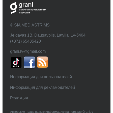
© SIA MEDIASTRIMS
Jelgavas 1B, Daugavpils, Latvija, LV-5404
(+371) 65435420
grani.lv@gmail.com
Информация для пользователей
Информация для рекламодателей
Редакция
Авторские права на всю информацию на портале Grani.lv