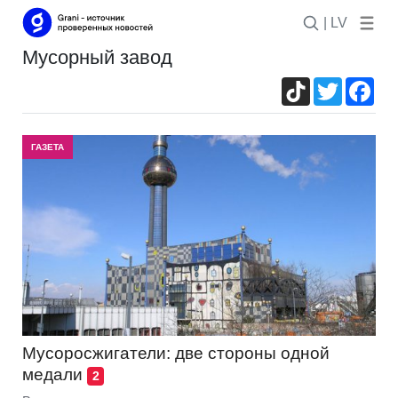
| LV
мусорный завод
TikTok
Twitter
Fac
ГАЗЕТА
Мусоросжигатели: две стороны одной
медали
2