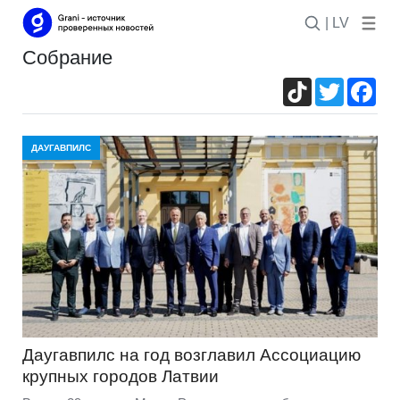
| LV
собрание
TikTok
Twitter
Fac
ДАУГАВПИЛС
Даугавпилс на год возглавил Ассоциацию
крупных городов Латвии