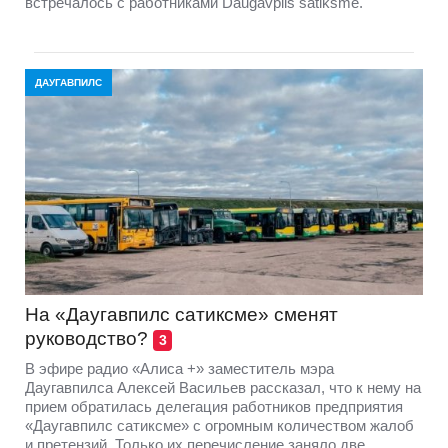
встречалось с работниками Daugavpils satiksme.
ДАУГАВПИЛС
На «Даугавпилс сатиксме» сменят
руководство?
3
В эфире радио «Алиса +» заместитель мэра
Даугавпилса Алексей Васильев рассказал, что к нему на
прием обратилась делегация работников предприятия
«Даугавпилс сатиксме» с огромным количеством жалоб
и претензий. Только их перечисление заняло две