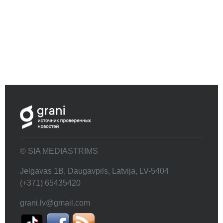
© SIA MEDIASTRIMS
Jelgavas 1B, Daugavpils, Latvija, LV-5404
(+371) 65435420
grani.lv@gmail.com