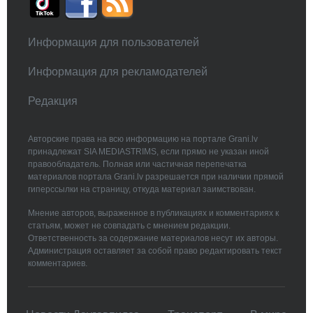
Информация для пользователей
Информация для рекламодателей
Редакция
Авторские права на всю информацию на портале Grani.lv
принадлежат SIA MEDIASTRIMS, если прямо не указан иной
правообладатель. Полная или частичная перепечатка
материалов портала Grani.lv разрешается при наличии прямой
гиперссылки на страницу, откуда материал заимствован.
Мнение авторов, выраженное в публикациях и комментариях к
статьям, может не совпадать с мнением редакции.
Ответственность за содержание материалов несут их авторы.
Администрация оставляет за собой право редактировать текст
комментариев.