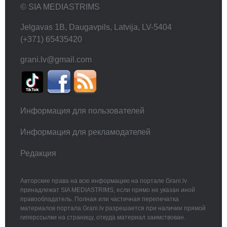
© SIA MEDIASTRIMS
Jelgavas 1B, Daugavpils, Latvija, LV-5404
(+371) 65435420
grani.lv@gmail.com
Информация для пользователей
Информация для рекламодателей
Редакция
Авторские права на всю информацию на портале Grani.lv
принадлежат SIA MEDIASTRIMS, если прямо не указан иной
правообладатель. Полная или частичная перепечатка
материалов портала Grani.lv разрешается при наличии прямой
гиперссылки на страницу, откуда материал заимствован.