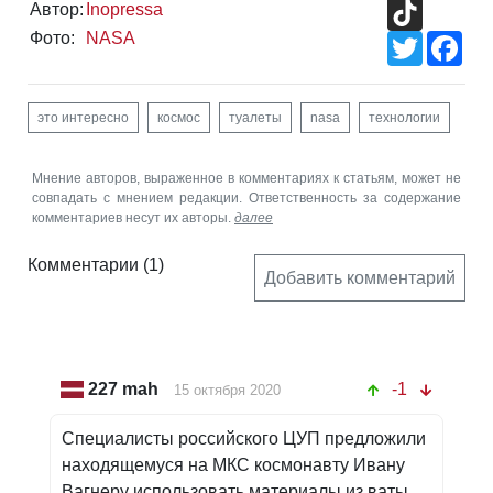
TikTok
Автор:
Inopressa
Фото:
NASA
Twitter
Fac
это интересно
космос
туалеты
nasa
технологии
Мнение авторов, выраженное в комментариях к статьям, может не
совпадать с мнением редакции. Ответственность за содержание
комментариев несут их авторы.
далее
Комментарии
(1)
Добавить комментарий
227 mah
-1
15 октября 2020
Специалисты российского ЦУП предложили
находящемуся на МКС космонавту Ивану
Вагнеру использовать материалы из ваты