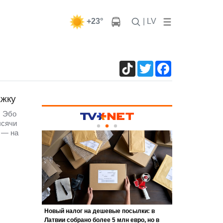
+23°
| LV
TikTok
Twitter
Facebook
ажку
, Эбо
ысячи
 — на