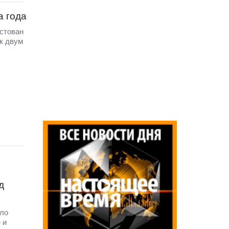
а года
стован
к двум
о
д
ело
 и