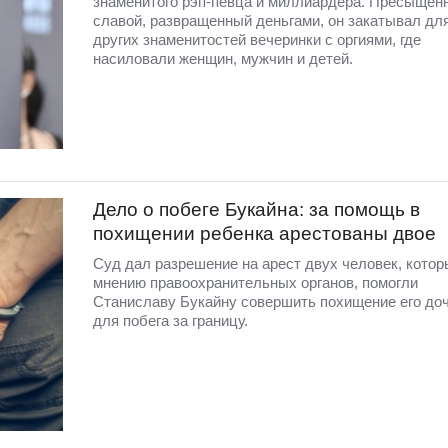
знаменитого рэп-певца и миллиардера. Пресыщен
славой, развращенный деньгами, он закатывал для
других знаменитостей вечеринки с оргиями, где
насиловали женщин, мужчин и детей.
Дело о побеге Букайна: за помощь в
похищении ребенка арестованы двое
Суд дал разрешение на арест двух человек, котор
мнению правоохранительных органов, помогли
Станиславу Букайну совершить похищение его до
для побега за границу.