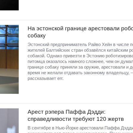
На эстонской границе арестовали роб
собаку
Эстонский предприниматель Райво Хейн в числе 
жителей Балтийских стран обзавёлся китайским р
собакой. Однако привезти в Эстонию роботизиров
питомца оказалось намного сложнее, чем он думал
границе собаку приняли за оружие, арестовали и д
время не желали отдавать законному владельцу, –
рассказывает err.
Арест рэпера Паффа Дэдди:
справедливости требуют 120 жертв
В сентябре в Нью-Йорке арестовали Паффа Дэдд