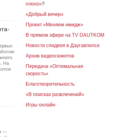
плохо»
?
«Добрый вечер»
Проект «Меняем имидж»
ота-
В прямом эфире на TV DAUTKOM
Новости спидвея в Даугавпилсе
первых
оботом-
Архив видеосюжетов
анного
. На
Передача «Оптимальная
олгое
скорость»
Благотворительность
«В поисках развлечений»
Игры онлайн
и —