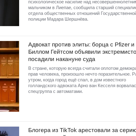
психологическое насилие над несовершеннолетни
мальчиком в Лиепае, сообщила старший специали
отдела общественных отношений Государственно
полиции Мадара Шершнёва.
Адвокат против элиты: борца с Pfizer и
Биллом Гейтсом объявили экстремист
посадили накануне суда
В стране, которую всегда считали оплотом демокр
прав человека, произошло нечто поразительное. 
утром, когда город ещё спал, в дом известного
голландского адвоката Арно ван Кесселя ворвала
спецгруппа с автоматами.
Блогера из TikTok арестовали за сери