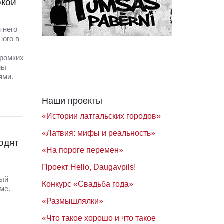
окой
тнего
ного в
громких
ны
ями.
Наши проекты
«Истории латгальских городов»
«Латвия: мифы и реальность»
одят
«На пороге перемен»
Проект Hello, Daugavpils!
ный
Конкурс «Свадьба года»
ме.
«Размышлялки»
«Что такое хорошо и что такое