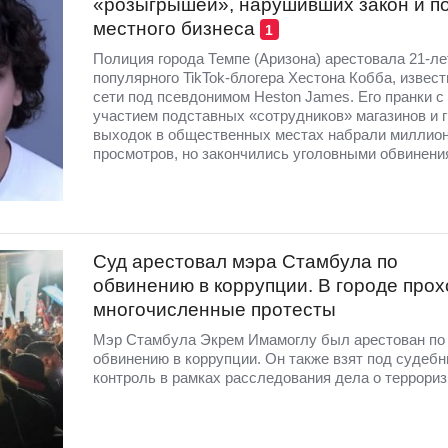
«розыгрышей», нарушивших закон и п
местного бизнеса
1
Полиция города Темпе (Аризона) арестовала 21-ле
популярного TikTok-блогера Хестона Кобба, извест
сети под псевдонимом Heston James. Его пранки с
участием подставных «сотрудников» магазинов и 
выходок в общественных местах набрали миллио
просмотров, но закончились уголовными обвинени
Суд арестовал мэра Стамбула по
обвинению в коррупции. В городе прох
многочисленные протесты
Мэр Стамбула Экрем Имамоглу был арестован по
обвинению в коррупции. Он также взят под судеб
контроль в рамках расследования дела о террориз