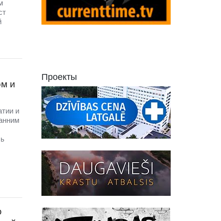
м
ст
й
Проекты
ом и
атии и
Ранним
сь
ю