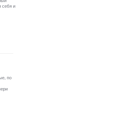
ный
 себя и
ые, по
чери