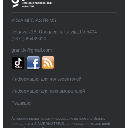
© SIA MEDIASTRIMS
Jelgavas 1B, Daugavpils, Latvija, LV-5404
(+371) 65435420
grani.lv@gmail.com
Информация для пользователей
Информация для рекламодателей
Редакция
Авторские права на всю информацию на портале Grani.lv
принадлежат SIA MEDIASTRIMS, если прямо не указан иной