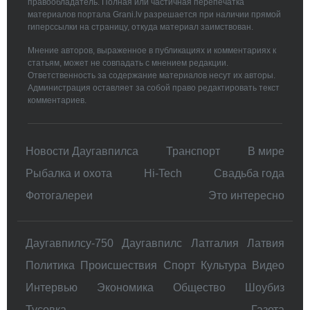
правообладатель. Полная или частичная перепечатка
материалов портала Grani.lv разрешается при наличии прямой
гиперссылки на страницу, откуда материал заимствован.
Мнение авторов, выраженное в публикациях и комментариях к
статьям, может не совпадать с мнением редакции.
Ответственность за содержание материалов несут их авторы.
Администрация оставляет за собой право редактировать текст
комментариев.
Новости Даугавпилса
Транспорт
В мире
Рыбалка и охота
Hi-Tech
Свадьбa года
Фотогалереи
Это интересно
Даугавпилсу-750
Даугавпилс
Латгалия
Латвия
Политика
Происшествия
Спорт
Культура
Видео
Интервью
Экономика
Общество
Шоубиз
Тусовка
Газета