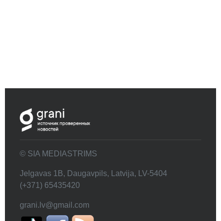
© SIA MEDIASTRIMS
Jelgavas 1B, Daugavpils, Latvija, LV-5404
(+371) 65435420
grani.lv@gmail.com