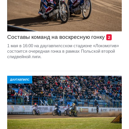
Составы команд на воскресную гонку
2
1 мая в 16:00 на даугавпилсском стадионе «Локомотив»
состоится очередная гонка в рамках Польской второй
спидвейной лиги.
ДАУГАВПИЛС