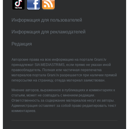
Информация для пользователей
Информация для рекламодателей
Редакция
Авторские права на всю информацию на портале Grani.lv
принадлежат SIA MEDIASTRIMS, если прямо не указан иной
правообладатель. Полная или частичная перепечатка
материалов портала Grani.lv разрешается при наличии прямой
гиперссылки на страницу, откуда материал заимствован.
Мнение авторов, выраженное в публикациях и комментариях к
статьям, может не совпадать с мнением редакции.
Ответственность за содержание материалов несут их авторы.
Администрация оставляет за собой право редактировать текст
комментариев.