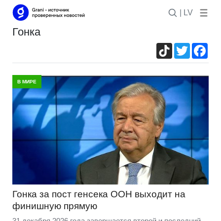
| LV
гонка
TikTok
Twitter
Fac
В МИРЕ
Гонка за пост генсека ООН выходит на
финишную прямую
31 декабря 2026 года завершается второй и последний