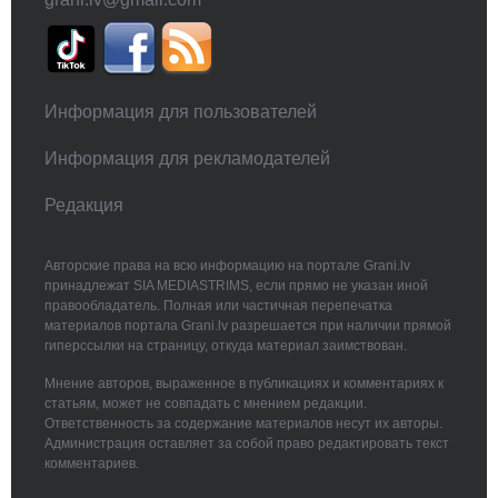
Информация для пользователей
Информация для рекламодателей
Редакция
Авторские права на всю информацию на портале Grani.lv
принадлежат SIA MEDIASTRIMS, если прямо не указан иной
правообладатель. Полная или частичная перепечатка
материалов портала Grani.lv разрешается при наличии прямой
гиперссылки на страницу, откуда материал заимствован.
Мнение авторов, выраженное в публикациях и комментариях к
статьям, может не совпадать с мнением редакции.
Ответственность за содержание материалов несут их авторы.
Администрация оставляет за собой право редактировать текст
комментариев.