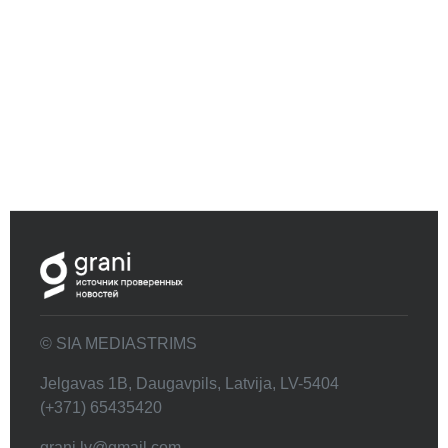
© SIA MEDIASTRIMS
Jelgavas 1B, Daugavpils, Latvija, LV-5404
(+371) 65435420
grani.lv@gmail.com