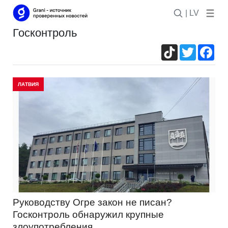
| LV
госконтроль
TikTok
Twitter
Fac
ЛАТВИЯ
Руководству Огре закон не писан?
Госконтроль обнаружил крупные
злоупотребления