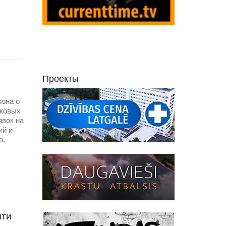
Проекты
кона о
тковых
явок на
ий и
а,
чти