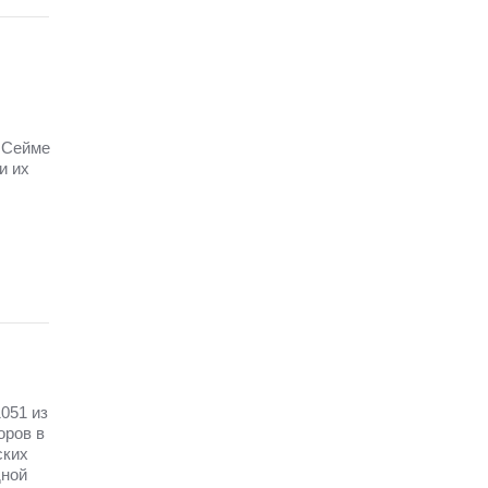
в Сейме
и их
051 из
оров в
ских
дной