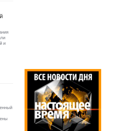
й
ания
или
й и
венный
лены