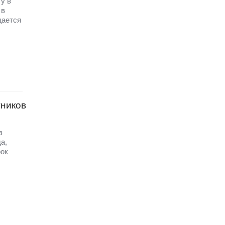
у в
 в
щается
тников
в
а,
рок