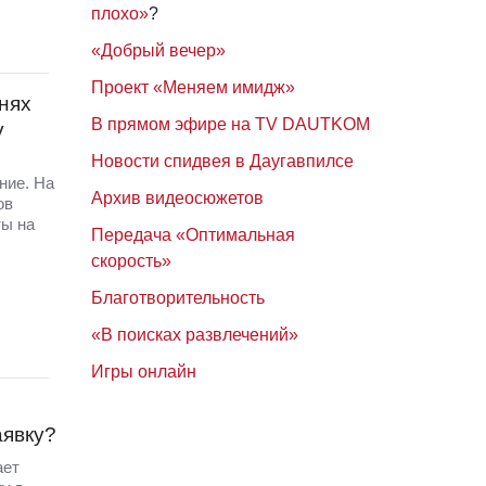
плохо»
?
«Добрый вечер»
Проект «Меняем имидж»
нях
В прямом эфире на TV DAUTKOM
у
Новости спидвея в Даугавпилсе
ние. На
Архив видеосюжетов
ов
ты на
Передача «Оптимальная
скорость»
Благотворительность
«В поисках развлечений»
Игры онлайн
аявку?
ает