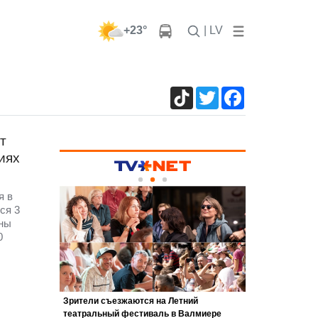
+23°
| LV
TikTok
Twitter
Facebook
т
иях
я в
ся 3
ены
0