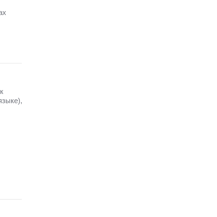
ах
к
зыке),