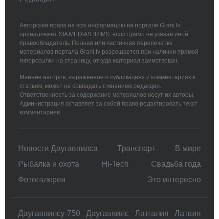
Авторские права на всю информацию на портале Grani.lv
принадлежат SIA MEDIASTRIMS, если прямо не указан иной
правообладатель. Полная или частичная перепечатка
материалов портала Grani.lv разрешается при наличии прямой
гиперссылки на страницу, откуда материал заимствован.
Мнение авторов, выраженное в публикациях и комментариях к
статьям, может не совпадать с мнением редакции.
Ответственность за содержание материалов несут их авторы.
Администрация оставляет за собой право редактировать текст
комментариев.
Новости Даугавпилса
Транспорт
В мире
Рыбалка и охота
Hi-Tech
Свадьбa года
Фотогалереи
Это интересно
Даугавпилсу-750
Даугавпилс
Латгалия
Латвия