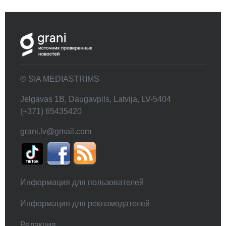
© SIA MEDIASTRIMS
Jelgavas 1B, Daugavpils, Latvija, LV-5404
(+371) 65435420
grani.lv@gmail.com
Информация для пользователей
Информация для рекламодателей
Редакция