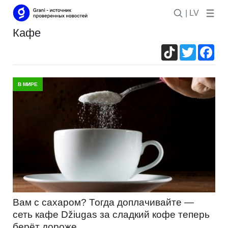
| LV
кафе
TikTok
Twitter
Fac
В МИРЕ
Вам с сахаром? Тогда доплачивайте —
сеть кафе Džiugas за сладкий кофе теперь
берёт дороже