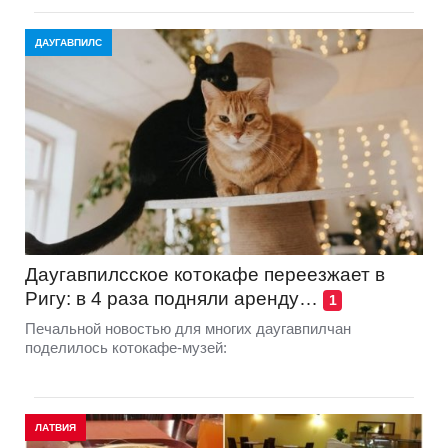
ДАУГАВПИЛС
Даугавпилсское котокафе переезжает в
Ригу: в 4 раза подняли аренду…
1
Печальной новостью для многих даугавпилчан
поделилось котокафе-музей:
ЛАТВИЯ