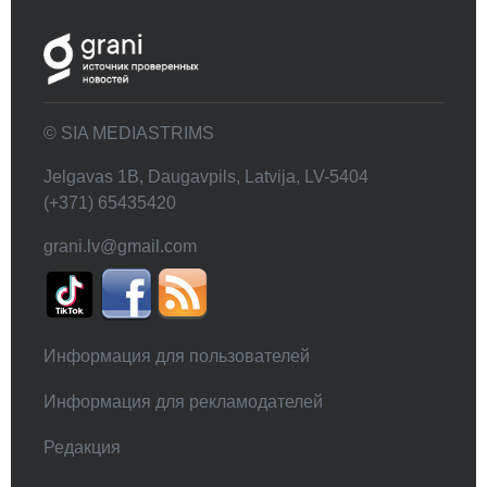
© SIA MEDIASTRIMS
Jelgavas 1B, Daugavpils, Latvija, LV-5404
(+371) 65435420
grani.lv@gmail.com
Информация для пользователей
Информация для рекламодателей
Редакция