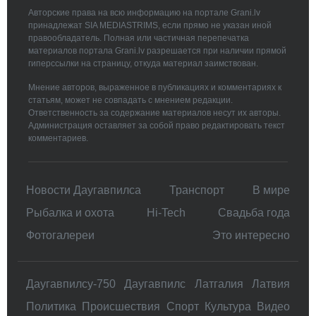
Авторские права на всю информацию на портале Grani.lv
принадлежат SIA MEDIASTRIMS, если прямо не указан иной
правообладатель. Полная или частичная перепечатка
материалов портала Grani.lv разрешается при наличии прямой
гиперссылки на страницу, откуда материал заимствован.
Мнение авторов, выраженное в публикациях и комментариях к
статьям, может не совпадать с мнением редакции.
Ответственность за содержание материалов несут их авторы.
Администрация оставляет за собой право редактировать текст
комментариев.
Новости Даугавпилса
Транспорт
В мире
Рыбалка и охота
Hi-Tech
Свадьбa года
Фотогалереи
Это интересно
Даугавпилсу-750
Даугавпилс
Латгалия
Латвия
Политика
Происшествия
Спорт
Культура
Видео