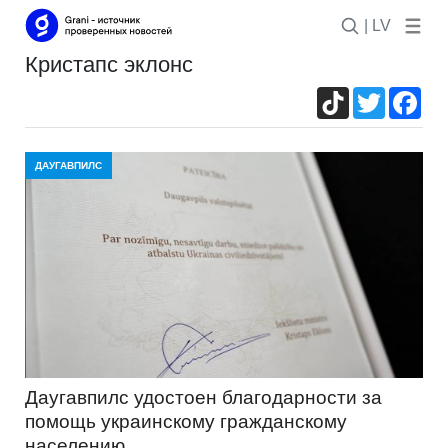
| LV
кристапс эклонс
TikTok
Twitter
Fac
ДАУГАВПИЛС
Даугавпилс удостоен благодарности за
помощь украинскому гражданскому
населению