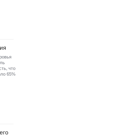
ия
ровья
ель
сть, что
оло 65%
его