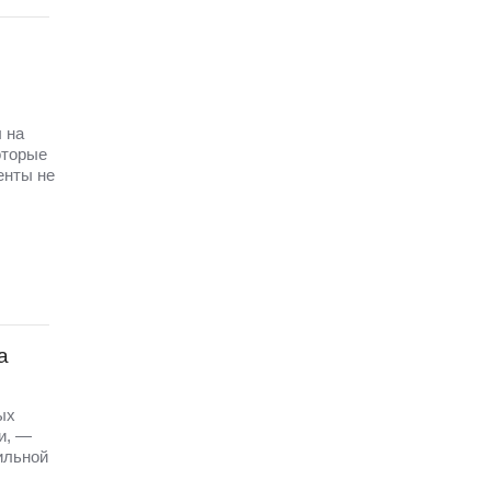
 на
оторые
енты не
а
ых
и, —
ильной