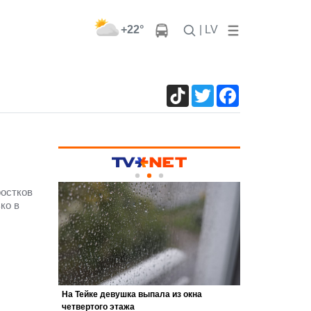
+22°
| LV
TikTok
Twitter
Facebook
ростков
ко в