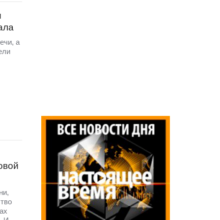
и
ала
ечи, а
ели
овой
ни,
ство
ах