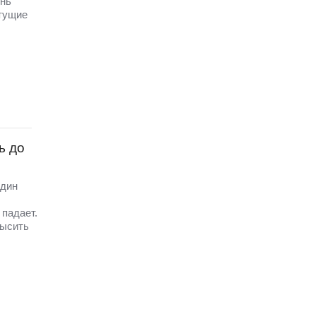
ень
стущие
ь до
один
 падает.
высить