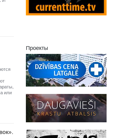
. И
Проекты
аются
ют
параты,
ча или
вок».