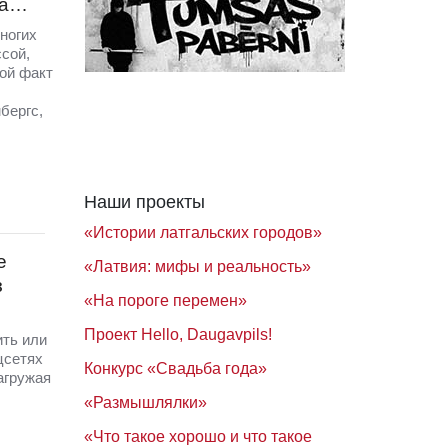
на…
ногих
сой,
ой факт
бергс,
Наши проекты
«Истории латгальских городов»
е
«Латвия: мифы и реальность»
з
«На пороге перемен»
Проект Hello, Daugavpils!
ить или
цсетях
Конкурс «Свадьба года»
агружая
«Размышлялки»
«Что такое хорошо и что такое