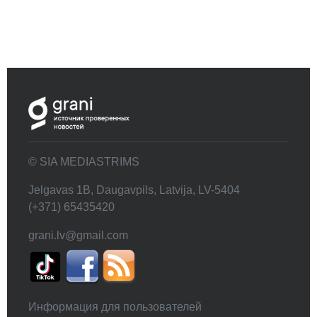
© SIA MEDIASTRIMS
Jelgavas 1B, Daugavpils, Latvija, LV-5404
(+371) 65435420
grani.lv@gmail.com
Информация для пользователей