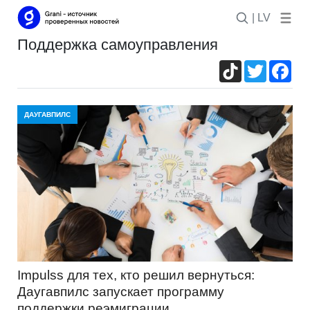
| LV
поддержка самоуправления
TikTok
Twitter
Fac
ДАУГАВПИЛС
Impulss для тех, кто решил вернуться:
Даугавпилс запускает программу
поддержки реэмиграции