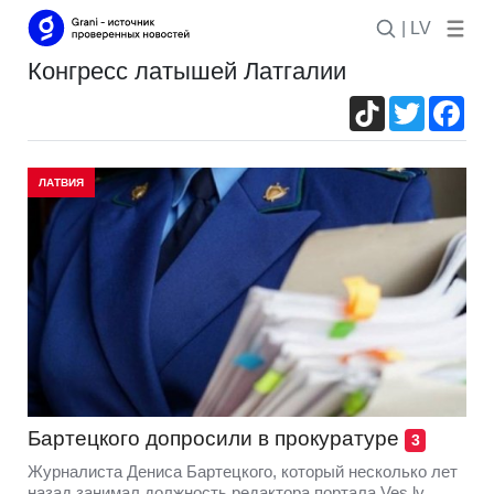
| LV
Конгресс латышей Латгалии
TikTok
Twitter
Fac
ЛАТВИЯ
Бартецкого допросили в прокуратуре
3
Журналиста Дениса Бартецкого, который несколько лет
назад занимал должность редактора портала Ves.lv,