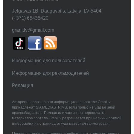
Jelgavas 1B, Daugavpils, Latvija, LV-5404
(+371) 65435420
grani.lv@gmail.com
Информация для пользователей
Информация для рекламодателей
Редакция
Авторские права на всю информацию на портале Grani.lv
принадлежат SIA MEDIASTRIMS, если прямо не указан иной
правообладатель. Полная или частичная перепечатка
материалов портала Grani.lv разрешается при наличии прямой
гиперссылки на страницу, откуда материал заимствован.
Мнение авторов, выраженное в публикациях и комментариях к