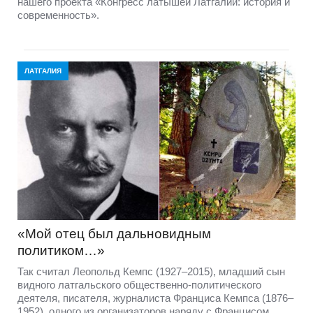
нашего проекта «Конгресс латышей Латгалии: история и
современность».
ЛАТГАЛИЯ
«Мой отец был дальновидным
политиком…»
Так считал Леопольд Кемпс (1927–2015), младший сын
видного латгальского общественно-политического
деятеля, писателя, журналиста Франциса Кемпса (1876–
1952), одного из организаторов наряду с Францисом