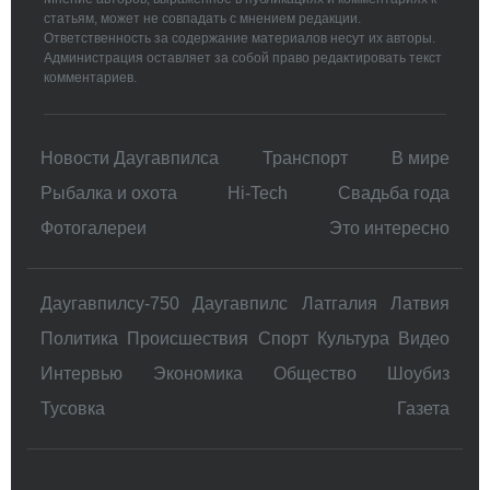
статьям, может не совпадать с мнением редакции.
Ответственность за содержание материалов несут их авторы.
Администрация оставляет за собой право редактировать текст
комментариев.
Новости Даугавпилса
Транспорт
В мире
Рыбалка и охота
Hi-Tech
Свадьбa года
Фотогалереи
Это интересно
Даугавпилсу-750
Даугавпилс
Латгалия
Латвия
Политика
Происшествия
Спорт
Культура
Видео
Интервью
Экономика
Общество
Шоубиз
Тусовка
Газета