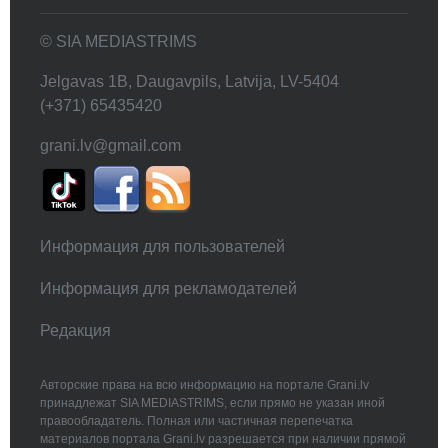
© SIA MEDIASTRIMS
Jelgavas 1B, Daugavpils, Latvija, LV-5404
(+371) 65435420
grani.lv@gmail.com
Информация для пользователей
Информация для рекламодателей
Редакция
Авторские права на всю информацию на портале Grani.lv
принадлежат SIA MEDIASTRIMS, если прямо не указан иной
правообладатель. Полная или частичная перепечатка
материалов портала Grani.lv разрешается при наличии прямой