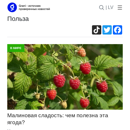
| LV
польза
TikTok
Twitter
Fac
В МИРЕ
Малиновая сладость: чем полезна эта
ягода?