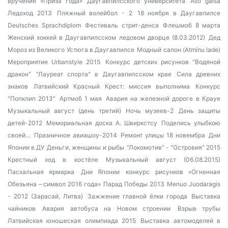
вручения «Приза года» Даугавпилсского университета
Asti gaisa
Ледоход 2013
Пляжный волейбол - 2
18 ноября в Даугавпилсе
Deutsches Sprachdiplom
Фестиваль стрит-денса
Флешмоб 8 марта
Женский хоккей в Даугавпилсском ледовом дворце (8.03.2012)
Дед
Мороз из Великого Устюга в Даугавпилсе
Модный салон (Atminu lade)
Мероприятие Urbanstyle 2015
Конкурс детских рисунков "Водяной
дракон"
"Лауреат спорта" в Даугавпилсском крае
Сила древних
знаков
Латвийский Красный Крест: миссия выполнима
Конкурс
"Попклип 2013"
Артмоб 1 мая
Авария на железной дороге в Крауе
Музыкальный август (день третий)
Ночь музеев-2
День защиты
детей-2012
Мемориальная доска А. Швиркстсу
Поделись улыбкою
своей…
Празничное авиашоу-2014
Ремонт улицы 18 новембра
Дни
Японии в ДУ
Деньги, женщины и рыбы
"Локомотив" - "Островия" 2015
Крестный ход в костёле
Музыкальный август (06.08.2015)
Пасхальная ярмарка
Дни Японии
конкурс рисунков «Огненная
Обезьяна – символ 2016 года»
Парад Победы 2013
Menuo Juodaragis
- 2012 (Зарасай, Литва)
Зажжение главной ёлки города
Выставка
чайников
Авария автобуса на Новом строении
Взрыв трубы
Латвийская юношеская олимпиада 2015
Выставка автомоделей в