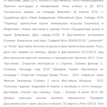
от Mercedes
Дива 2013
AHHAA в Даугавпилсе
Фото новорожденных
Присяга яунсардзе в Бикернииеки
Ночь учёных в ДУ 2013
Пасхальные забавы на площади Виенибас (6 апреля 2015 г.)
Свадебные фото Юрия Бердникова
Юбилейный День Победы 2015
"Переезд" крепостной пушки
Уникальные игрушки Soomotoys и
Magformers
Новые выставки в Центре Ротко
Праздничный рынок в
парке Дубровина (Дни города-2016)
В Даугавпилсе вспомнили
Есенина
Факельное шествие
Спидвей Nice (09/08/2015) "Lokomotiv"
vs "Orzel"
Выставка ёлочных игрушек в Даугавпилсском музее
Pynu,
pynu situ
Авария на Смилшу
Дрифт в Даугавпилсе 13,07,2013
Над
Даугавпилсом прыгали военные и гражданские
Артишок 2013
Снос
"Бастилии"
Открытие велотрассы в Стропах
Съёмки фильма С.
Лозницы
Награда года 2015
Праздник Пурим
Масленица на
площади-1
Открытие пленэра Марка Ротко - 2012
«Нарисуй свою
Желтую Земляную Собаку» 2 часть
Фестиваль Артишок - 2012
Польские гадания: Анджейки
В память о погибших в гетто
Конкурс-
фестиваль «Талант без границ»
Локо - Люблин 9 июня 2013
Во
Дворце культуры начали чеканить евромонеты
Праздник
Даугавпилсского края: вкусно и весело
16 марта в Риге (2013)
Поп