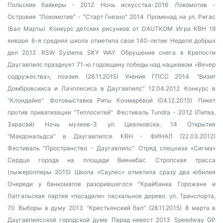
Польские байкеры - 2012
Ночь искусства-2016
Локомотив -
Островия
"Локомотив" - "Старт Гнезно" 2014
Променад на ул. Ригас
(Бал Марты)
Конкурс детских рисунков от DAUTKOM
Игра КВН 19
января
6-я средняя школа отметила свое 140-летие
Неделя добрых
дел 2012
RSW Systems SKY WAY
Обрушение снега в Крепости
Даугавпилс празднует 71-ю годовщину победы над нацизмом
«Вечер
содружества», поэзия. (28.11.2015)
Учения ГПСС 2014
"Визит
Домбровскиса и Лачплесиса в Даугавпилс" 12.04.2012
Конкурс в
"Клондайке"
Фотовыставка Риты Кочмарёвой (04.12.2015)
Пикет
против приватизации "Теплосетей"
Фестиваль Tundra - 2012 (Литва,
Зарасай)
Ночь музеев-3
ул. Циалковска, 14
Открытие
"Макдональдса" в Даугавпилсе
КВН - ФИНАЛ (22.03.2012)
Фестиваль "Пространство - Даугавпилс"
Отряд спецназа «Сигма»
Сердце города на площади Виенибас
Стропская трасса
(лыжероллеры 2015)
Школа «Саулес» отметила сразу два юбилея
Очереди у банкоматов разорившегося "Крайбанка
Горожане и
Латгальская партия «посадили» пасхальное дерево
ул. Транспорта,
70
Выборы в думу 2013
"Крестьянский бал" (28.11.2015)
8 марта в
Даугавпилсской городской думе
Парад невест 2013
Speedway GP