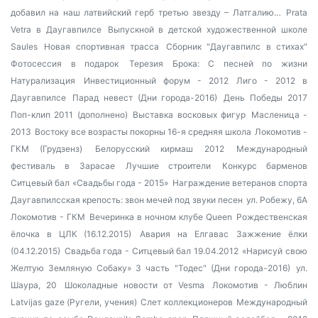
добавил на наш латвийский герб третью звезду – Латгалию…
Prata
Vetra в Даугавпилсе
Выпускной в детской художественной школе
Saules
Новая спортивная трасса
Сборник "Даугавпилс в стихах"
Фотосессия в подарок
Терезия Брока: С песней по жизни
Натурализация
Инвестиционный форум - 2012
Лиго - 2012 в
Даугавпилсе
Парад невест (Дни города-2016)
День Победы 2017
Поп-клип 2011 (дополнено)
Выставка восковых фигур
Масленица -
2013
Востоку все возрасты покорны
16-я средняя школа
Локомотив -
ГКМ (Грудзенз)
Белорусский кирмаш 2012
Международный
фестиваль в Зарасае
Лучшие строители
Конкурс барменов
Ситцевый бал «Свадьбы года - 2015»
Награждение ветеранов спорта
Даугавпилсская крепость: звон мечей под звуки песен
ул. Робежу, 6А
Локомотив - ГКМ
Вечеринка в ночном клубе Queen
Рождественская
ёлочка в ЦЛК (16.12.2015)
Авария на Елгавас
Зажжение ёлки
(04.12.2015)
Свадьба года - Ситцевый бал 19.04.2012
«Нарисуй свою
Желтую Земляную Собаку» 3 часть
"Тодес" (Дни города-2016)
ул.
Шаура, 20
Шоколадные новости от Vesma
Локомотив - Люблин
Latvijas gaze (Ругели, учения)
Слет коллекционеров
Международный