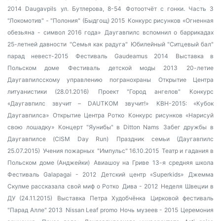
2014 Daugavpils
ул. Бутлерова, 8-54
Фотоотчёт с гонки. Часть 3
"Локомотив" - "Полония" (Быдгощ) 2015
Конкурс рисунков «Огненная
обезьяна - символ 2016 года»
Даугавпилс вспомнил о баррикадах
25-летней давности
"Семья как радуга"
Юбилейный "Ситцевый бал"
парад невест-2015
Фестиваль Gaudeamus 2014
Выставка в
Польском доме
Фестиваль детской моды 2013
20-летие
Даугавпилсскому управлению погранохраны
Открытие Центра
литуанистики (28.01.2016)
Проект "Город ангелов"
Конкурс
«Даугавпилс звучит – DAUTKOM звучит!»
КВН-2015: «Кубок
Даугавпилса»
Открытие Центра Ротко
Конкурс рисунков «Нарисуй
свою лошадку»
Концерт "Яунибы" в Ditton Nams
Забег дружбы в
Даугавпилсе (CISM Day Run)
Праздник семьи (Даугавпилс
25.07.2015)
Учения пожарных
"Импульс" 16.10.2015
Театр и гадания в
Польском доме (Анджейки)
Авиашоу на Гриве
13-я средняя школа
Фестиваль Galapagai - 2012
Детский центр «Superkids»
Джемма
Скулме рассказала свой миф о Ротко
Дива - 2012
Неделя Швеции в
ДУ (24.11.2015)
Выставка Петра Худобчёнка
Цирковой фестиваль
"Парад Алле" 2013
Nissan Leaf promo
Ночь музеев - 2015
Церемония