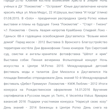
города-2016)
Юбилей костела Вознесения Христа в Элерне
Ночь
учёных в ДУ
"Локомотив" - "Островия"
Юные даугавпилчане начали
красить яйца
ул. Маза Медус, 22
И.Шауша, выставка "И тогда" (глина)
01.08.2015.
В «Solo» - праздничная распродажа
Центр Ротко: новые
выставки и планы на будущее
Гонка "Локомотив" - "Старт - Гнезно"
ч.1
Локомотив - Ожель
Авария напротив Крайбанка
Спидвей: Локо -
Гданьск
68-я годовщина освобождения Даугавпилса
"Возьми меня
домой"
Парад масок - 2012
Выставка Э. Вронского
Благоустройство
территории костёла
Дни франкофонии
Гонка юниоров
Про Сиротский
суд, свистки и ангелы-хранители
фотовфставка "Шёпот и крик"
Выставка собак
Пенная вечеринка
Фольклорный концерт
Ночь
искусства в Центре М.Ротко 2015
Международный детский
фестиваль моды и талантов
Дни Михоэлса в Даугавпилсе
На
площади Виенибас отпраздновали День знаний
10-й Международный
фестиваль «Дебют Премиум»
Локомотив - КМЖ Люблин - 2012
Итоги
конкурса на Рождественское оформление 14.01.2016
Вручение
сертификатов в Русском лицее
ул. Телтс, 4
Vecerinka Viskus
Ярмарка
вакансий 2016
Подарки участникам конкурса "Нарисуй свою козу"
День знаний - 2014
Беженцы в Центре Ротко
День снега на