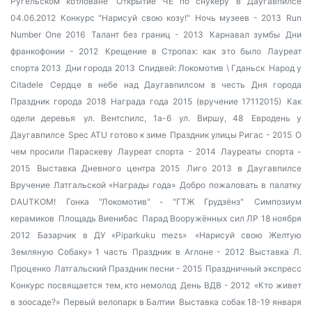
Ругельском котловане
Открытие ЧЕ по снукеру в Даугавпилсе
04.06.2012
Конкурс "Нарисуй свою козу!"
Ночь музеев - 2013
Run
Number One 2016
Талант без границ - 2013
Карнавал зумбы
Дни
франкофонии - 2012
Крещение в Стропах: как это было
Лауреат
спорта 2013
Дни города 2013
Спидвей: Локомотив \ Гданьск
Народ у
Citadele
Сердце в небе над Даугавпилсом в честь Дня города
Праздник города 2018
Награда года 2015 (вручение 17112015)
Как
одели деревья
ул. Вентспилс, 1а-6
ул. Виршу, 48
Евродень у
Даугавпилсе
Spec ATU готово к зиме
Праздник улицы Ригас - 2015
О
чем просили Параскеву
Лауреат спорта - 2014
Лауреаты спорта -
2015
Выставка Дневного центра 2015
Лиго 2013 в Даугавпилсе
Вручение Латгальской «Награды года»
Добро пожаловать в палатку
DAUTKOM!
Гонка "Локомотив" - "ГТЖ Грудзёнз"
Симпозиум
керамиков
Площадь Виенибас
Парад Вооружённых сил ЛР 18 ноября
2012
Базарчик в ДУ «Piparkuku mezs»
«Нарисуй свою Желтую
Земляную Собаку» 1 часть
Праздник в Аглоне - 2012
Выставка Л.
Проценко
Латгальский Праздник песни - 2015
Праздничный экспресс
Конкурс посвящается тем, кто немолод
День ВДВ - 2012
«Кто живет
в зоосаде?»
Первый велопарк в Балтии
Выставка собак 18-19 января