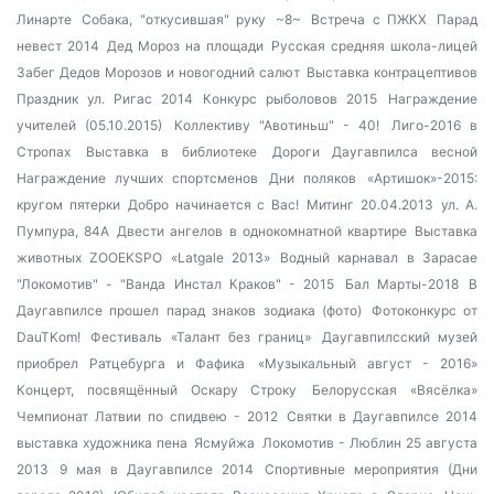
Линарте
Собака, "откусившая" руку
~8~
Встреча с ПЖКХ
Парад
невест 2014
Дед Мороз на площади
Русская средняя школа-лицей
Забег Дедов Морозов и новогодний салют
Выставка контрацептивов
Праздник ул. Ригас 2014
Конкурс рыболовов 2015
Награждение
учителей (05.10.2015)
Коллективу "Авотиньш" - 40!
Лиго-2016 в
Стропах
Выставка в библиотеке
Дороги Даугавпилса весной
Награждение лучших спортсменов
Дни поляков
«Артишок»-2015:
кругом пятерки
Добро начинается с Вас!
Митинг 20.04.2013
ул. А.
Пумпура, 84А
Двести ангелов в однокомнатной квартире
Выставка
животных ZOOEKSPO «Latgale 2013»
Водный карнавал в Зарасае
"Локомотив" - "Ванда Инстал Краков" - 2015
Бал Марты-2018
В
Даугавпилсе прошел парад знаков зодиака (фото)
Фотоконкурс от
DauTKom!
Фестиваль «Талант без границ»
Даугавпилсский музей
приобрел Ратцебурга и Фафика
«Музыкальный август - 2016»
Концерт, посвящённый Оскару Строку
Белорусская «Вясёлка»
Чемпионат Латвии по спидвею - 2012
Святки в Даугавпилсе 2014
выставка художника пена
Ясмуйжа
Локомотив - Люблин 25 августа
2013
9 мая в Даугавпилсе 2014
Спортивные мероприятия (Дни