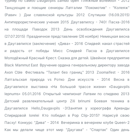
турнир по самбо Daugavpils Sambo open
Пляжный волейбол - 2012
Танцующие и поющие сениоры Латгалии
"Локомотив" - "Колеяж"
(Равич )
Дни славянской культуры 2012
Слутишки (16.09.2015)
Антитеррористические учения 2015
Даугавпилсу - 740!
Пасха-2016
на площади
Паводок 2013
День освобождения Даугавпилса
(27.07.2015)
Праздничное представление (26 ноября)
Немецкая весна
в Даугавпилсе (заключение)
«Дива» - 2016
Спидвей: накал страстей
и радость от победы
Мисс Спидвей
Пасха в Даугавпилсе
Молодёжный Красный Крест. Сказка для детей.
Швейное предприятие
Black Mammut East
Вручение ордена генеральному директору завода
Axon Cble
Фестиваль "Талант без границ" 2013
Zoomaifest - 2016
Латгальская природа vs Ротко
Дни искусств - 2014
Весна в
Даугавпилсе
выставка «На большой трассе жизни»
«Daugavpils
lepnums» 05.01.2016
Открытый чемпионат Латвии по спидвею 2013
Детский развлекательный центр Zili brinumi
Боевая техника в
Даугавпилсе
Hello,Daugavpils -3!Занятия у хореографа Арианды
Спиридовой
lorelei
Кто победил в Pop Clip-2015?
Нарисуй свою
Пасху!
Конкурс "Дива" - 2014
Вечеринка в вечернем клубе Queen-2
Как мы делали чище этот мир
"Даугава" - "Спартак"
Один день