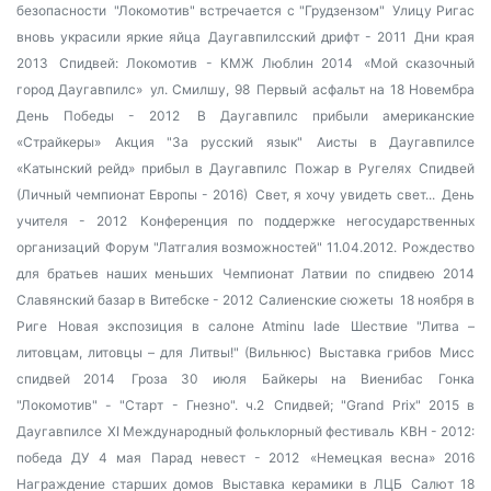
безопасности
"Локомотив" встречается с "Грудзензом"
Улицу Ригас
вновь украсили яркие яйца
Даугавпилсский дрифт - 2011
Дни края
2013
Спидвей: Локомотив - КМЖ Люблин 2014
«Мой сказочный
город Даугавпилс»
ул. Смилшу, 98
Первый асфальт на 18 Новембра
День Победы - 2012
В Даугавпилс прибыли американские
«Страйкеры»
Акция "За русский язык"
Аисты в Даугавпилсе
«Катынский рейд» прибыл в Даугавпилс
Пожар в Ругелях
Спидвей
(Личный чемпионат Европы - 2016)
Свет, я хочу увидеть свет...
День
учителя - 2012
Конференция по поддержке негосударственных
организаций
Форум "Латгалия возможностей" 11.04.2012.
Рождество
для братьев наших меньших
Чемпионат Латвии по спидвею 2014
Славянский базар в Витебске - 2012
Салиенские сюжеты
18 ноября в
Риге
Новая экспозиция в салоне Atminu lade
Шествие "Литва –
литовцам, литовцы – для Литвы!" (Вильнюс)
Выставка грибов
Мисс
спидвей 2014
Гроза 30 июля
Байкеры на Виенибас
Гонка
"Локомотив" - "Старт - Гнезно". ч.2
Спидвей; "Grand Prix" 2015 в
Даугавпилсе
XI Международный фольклорный фестиваль
КВН - 2012:
победа ДУ
4 мая
Парад невест - 2012
«Немецкая весна» 2016
Награждение старших домов
Выставка керамики в ЛЦБ
Салют 18