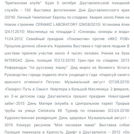
"Британском клубе"
Буря 5 октября
Даугавпилсской пожарной
службе - 150
Выставка фототехники
Дни Даугавпилсского края
(2016)
Личный Чемпионат Европы по спидвею
Авария около Рими на
Новом строении
CERAMIC LABORATORY (29/08/2015)
Установка ёлки
(24.11.2015)
Масленица на площади-2
«Сениоры, юниоры и мода»
11.04.2012
Семейный праздник
«Локомотив» против «ЖКС РОВ»
Прошлое должно обжигать
Керамика
Выставка о торговле людьми
В
шествии приняли участие около 4 тысяч человек
Учения на базе
INTERGAZ
День полиции (03.12.2015)
Гран-при по спидвею 2013
Референдум "по русскому языку"
Дед мороз из Великого Усгюга
Руководство города подвело итоги уходящего года
«Нарисуй своего
красного огненного Петуха»
Музыкальный август (27.08.2015)
«Пазарх»: Путь в Смысл
Увертюра к большой Масленице
2 февраля,
во 2-м детском саду Даугавпилса прошел праздник
Новогодний
забег-2015
День Матери (клумба в Центральном парке)
Прорыв
трубы на улице Cietoksna 66
Турнир по плаванию (02.04.2016)
Художественная резиденция
День здоровья
Музыкальный август -
2015
Конкурс рисунков "Моя ласковая мама"
Выставка собак
Полиция переехала в Крепость
Дрифт в Даугавпилсе - 2012
«Он