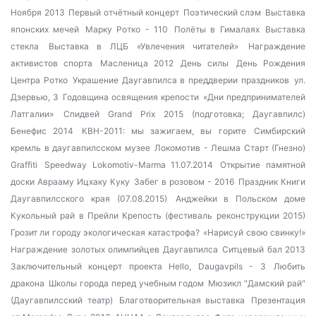
Ноября 2013
Первый отчётный концерт
Поэтический слэм
Выставка
японских мечей
Марку Ротко - 110
Полёты в Гималаях
Выставка
стекла
Выставка в ЛЦБ «Увлечения читателей»
Награждение
активистов спорта
Масленица 2012
День силы
День Рождения
Центра Ротко
Украшение Даугавпилса в преддверии праздников
ул.
Дзервью, 3
Годовщина освящения крепости
«Дни предпринимателей
Латгалии»
Спидвей Grand Prix 2015 (подготовка; Даугавпилс)
Бенефис 2014
КВН-2011: мы зажигаем, вы горите
Симбирский
кремль в даугавпилсском музее
Локомотив - Лешма Старт (Гнезно)
Graffiti
Speedway Lokomotiv-Marma 11.07.2014
Открытие памятной
доски Аврааму Ицхаку Куку
Забег в розовом - 2016
Праздник Книги
Даугавпилсского края (07.08.2015)
Анджейки в Польском доме
Кукольный рай в Прейли
Крепость (фестиваль реконструкции 2015)
Грозит ли городу экологическая катастрофа?
«Нарисуй свою свинку!»
Награждение золотых олимпийцев Даугавпилса
Ситцевый бал 2013
Заключительный концерт проекта Hello, Daugavpils - 3
Любить
дракона
Школы города перед учебным годом
Мюзикл "Дамский рай"
(Даугавпилсский театр)
Благотворительная выставка
Презентация