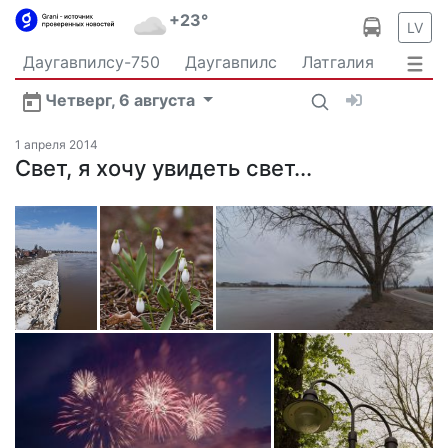
+23°
LV
Даугавпилсу-750
Даугавпилс
Латгалия
Латвия
Политика
Происшествия
Спорт
Четверг, 6 августа
Культура
Видео
Интервью
Экономика
Новости Даугавпилса
Ваш репортаж
1 апреля 2014
Общество
Свет, я хочу увидеть свет...
Транспорт
В мире
Рыбалка и охота