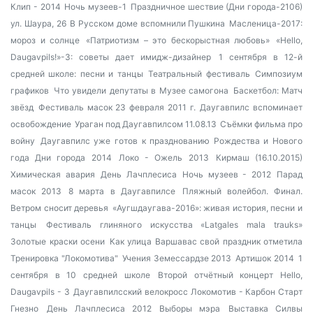
Клип - 2014
Ночь музеев-1
Праздничное шествие (Дни города-2106)
ул. Шаура, 26
В Русском доме вспомнили Пушкина
Масленица-2017:
мороз и солнце
«Патриотизм – это бескорыстная любовь»
«Hello,
Daugavpils!»-3: советы дает имидж-дизайнер
1 сентября в 12-й
средней школе: песни и танцы
Театральный фестиваль
Симпозиум
графиков
Что увидели депутаты в Музее самогона
Баскетбол: Матч
звёзд
Фестиваль масок 23 февраля 2011 г.
Даугавпилс вспоминает
освобождение
Ураган под Даугавпилсом 11.08.13
Съёмки фильма про
войну
Даугавпилс уже готов к празднованию Рождества и Нового
года
Дни города 2014
Локо - Ожель 2013
Кирмаш (16.10.2015)
Химическая авария
День Лачплесиса
Ночь музеев - 2012
Парад
масок 2013
8 марта в Даугавпилсе
Пляжный волейбол. Финал.
Ветром сносит деревья
«Аугшдаугава-2016»: живая история, песни и
танцы
Фестиваль глиняного искусства «Latgales mala trauks»
Золотые краски осени
Как улица Варшавас свой праздник отметила
Тренировка "Локомотива"
Учения Земессардзе 2013
Артишок 2014
1
сентября в 10 средней школе
Второй отчётный концерт Hello,
Daugavpils - 3
Даугавпилсский велокросс
Локомотив - Карбон Старт
Гнезно
День Лачплесиса 2012
Выборы мэра
Выставка Силвы