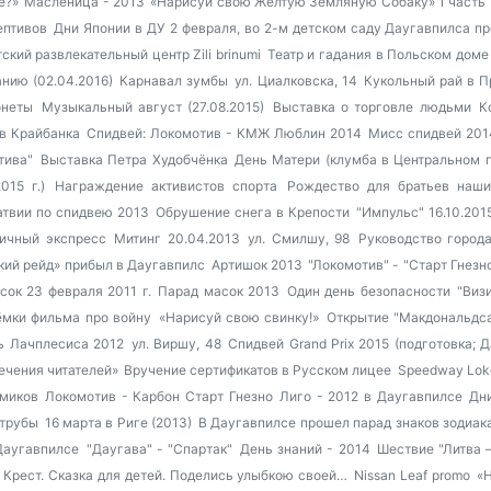
е?»
Масленица - 2013
«Нарисуй свою Желтую Земляную Собаку» 1 часть
ептивов
Дни Японии в ДУ
2 февраля, во 2-м детском саду Даугавпилса п
ский развлекательный центр Zili brinumi
Театр и гадания в Польском доме
нию (02.04.2016)
Карнавал зумбы
ул. Циалковска, 14
Кукольный рай в 
онеты
Музыкальный август (27.08.2015)
Выставка о торговле людьми
К
в Крайбанка
Спидвей: Локомотив - КМЖ Люблин 2014
Мисс спидвей 201
тива"
Выставка Петра Худобчёнка
День Матери (клумба в Центральном п
15 г.)
Награждение активистов спорта
Рождество для братьев наш
твии по спидвею 2013
Обрушение снега в Крепости
"Импульс" 16.10.201
ичный экспресс
Митинг 20.04.2013
ул. Смилшу, 98
Руководство города
кий рейд» прибыл в Даугавпилс
Артишок 2013
"Локомотив" - "Старт Гнезн
ок 23 февраля 2011 г.
Парад масок 2013
Один день безопасности
"Виз
мки фильма про войну
«Нарисуй свою свинку!»
Открытие "Макдональдса
ь Лачплесиса 2012
ул. Виршу, 48
Спидвей Grand Prix 2015 (подготовка; 
ечения читателей»
Вручение сертификатов в Русском лицее
Speedway Lok
миков
Локомотив - Карбон Старт Гнезно
Лиго - 2012 в Даугавпилсе
Дн
 трубы
16 марта в Риге (2013)
В Даугавпилсе прошел парад знаков зодиака
Даугавпилсе
"Даугава" - "Спартак"
День знаний - 2014
Шествие "Литва –
рест. Сказка для детей.
Поделись улыбкою своей…
Nissan Leaf promo
«