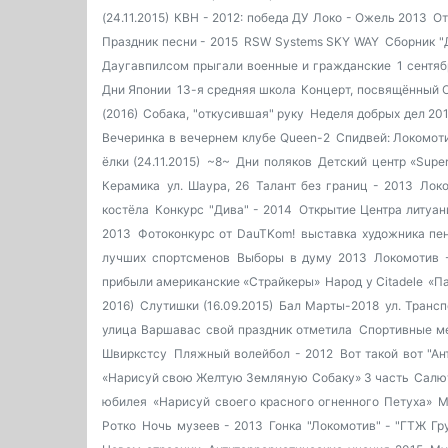
(24.11.2015)
КВН - 2012: победа ДУ
Локо - Ожель 2013
От
Праздник песни - 2015
RSW Systems SKY WAY
Сборник "
Даугавпилсом прыгали военные и гражданские
1 сентя
Дни Японии
13-я средняя школа
Концерт, посвящённый 
(2016)
Собака, "откусившая" руку
Неделя добрых дел 20
Вечеринка в вечернем клубе Queen-2
Спидвей: Локомоти
ёлки (24.11.2015)
~8~
Дни поляков
Детский центр «Super
Керамика
ул. Шаура, 26
Талант без границ - 2013
Лок
костёла
Конкурс "Дива" - 2014
Открытие Центра литуани
2013
Фотоконкурс от DauTKom!
выставка художника пе
лучших спортсменов
Выборы в думу 2013
Локомотив 
прибыли американские «Страйкеры»
Народ у Citadele
«Па
2016)
Слутишки (16.09.2015)
Бал Марты-2018
ул. Трансп
улица Варшавас свой праздник отметила
Спортивные ме
Швиркстсу
Пляжный волейбол - 2012
Вот такой вот "Ан
«Нарисуй свою Желтую Земляную Собаку» 3 часть
Салют
юбилея
«Нарисуй своего красного огненного Петуха»
М
Ротко
Ночь музеев - 2013
Гонка "Локомотив" - "ГТЖ Гр