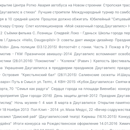
крытие Центра Ротко
Авария автобуса на Новом строении
Стропская тра
Даугавпилс в стихах"
Лучшие строители
Международный турнир по самбо
бря в 10 средней школе
Прошлое должно обжигать
Юбилейный "Ситцевый
Оскару Строку
Слет коллекционеров
«Мой сказочный город Даугавпилс»
12
Съёмки фильма С. Лозницы
Спидвей: Локо - Гданьск
Школы города пе
в \ Гданьск
«Hello, Daugavpils!»-3: советы дает имидж-дизайнер
Праздник
kids»
День полиции (03.12.2015)
Фотоотчёт с гонки. Часть 3
Пожар в Ру
омотив - ГКМ
Празничное авиашоу-2014
Даугавпилс вспоминает освоб
стики (28.01.2016)
"Локомотив" - "Колеяж" (Равич )
Крепость (фестиваль
на
Украшение Даугавпилса в преддверии праздников
Даугавпилс праздн
- Островия
"Крестьянский бал" (28.11.2015)
Салиенские сюжеты
И.Шауш
зарх»: Путь в Смысл
ул. Телтс, 4
КВН-2015: «Кубок Даугавпилса»
Святки 
орта, 70
"Семья как радуга"
Сердце города на площади Виенибас
конкур
роприятия (Дни города-2016)
День защиты детей-2012
Праздник Даугавп
тиспид"
Ночь музеев-1
4 мая
8 марта в Даугавпилсе
Открытие памятно
 18 Ноября 2013
Поп Клип - 2014
ул. Маза Медус, 22
«Вечер содружества»
юзикл "Дамский рай" (Даугавпилсский театр)
Кирмаш (16.10.2015)
Конку
удзёнз"
Итоги конкурса на Рождественское оформление 14.01.2016
Химич