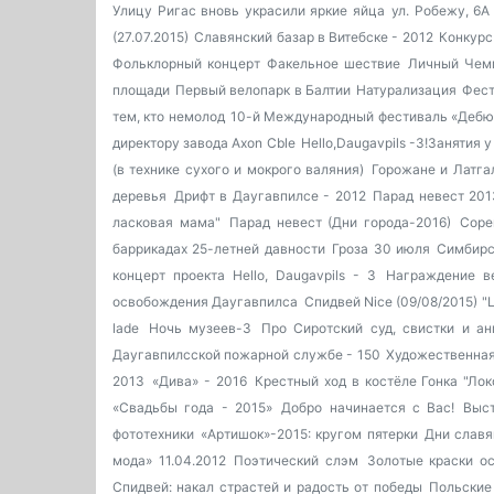
Улицу Ригас вновь украсили яркие яйца
ул. Робежу, 6А
(27.07.2015)
Славянский базар в Витебске - 2012
Конкурс
Фольклорный концерт
Факельное шествие
Личный Чемп
площади
Первый велопарк в Балтии
Натурализация
Фест
тем, кто немолод
10-й Международный фестиваль «Деб
директору завода Axon Cble
Hello,Daugavpils -3!Занятия
(в технике сухого и мокрого валяния)
Горожане и Латга
деревья
Дрифт в Даугавпилсе - 2012
Парад невест 201
ласковая мама"
Парад невест (Дни города-2016)
Соре
баррикадах 25-летней давности
Гроза 30 июля
Симбирс
концерт проекта Hello, Daugavpils - 3
Награждение в
освобождения Даугавпилса
Спидвей Nice (09/08/2015) "L
lade
Ночь музеев-3
Про Сиротский суд, свистки и ан
Даугавпилсской пожарной службе - 150
Художественная
2013
«Дива» - 2016
Крестный ход в костёле
Гонка "Лок
«Свадьбы года - 2015»
Добро начинается с Вас!
Выс
фототехники
«Артишок»-2015: кругом пятерки
Дни славя
мода» 11.04.2012
Поэтический слэм
Золотые краски о
Спидвей: накал страстей и радость от победы
Польские