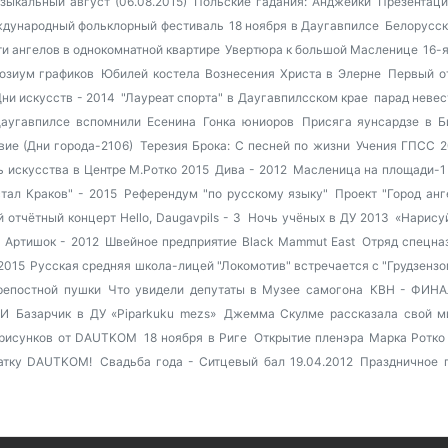
зыкальный август (06.08.2015)
Польские гадания: Анджейки
Презентаци
ждународный фольклорный фестиваль
18 ноября в Даугавпилсе
Белорусск
и ангелов в однокомнатной квартире
Увертюра к большой Масленице
16-
озиум графиков
Юбилей костела Вознесения Христа в Элерне
Первый о
ни искусств - 2014
"Лауреат спорта" в Даугавпилсском крае
парад невес
аугавпилсе вспомнили Есенина
Гонка юниоров
Присяга яунсардзе в Б
ие (Дни города-2106)
Терезия Брока: С песней по жизни
Учения ГПСС 2
ь искусства в Центре М.Ротко 2015
Дива - 2012
Масленица на площади-1
тал Краков" - 2015
Референдум "по русскому языку"
Проект "Город анг
 отчётный концерт Hello, Daugavpils - 3
Ночь учёных в ДУ 2013
«Нарису
 Артишок - 2012
Швейное предприятие Black Mammut East
Отряд спецна
2015
Русская средняя школа-лицей
"Локомотив" встречается с "Грудзензо
репостной пушки
Что увидели депутаты в Музее самогона
КВН - ФИНАЛ
МИ
Базарчик в ДУ «Piparkuku mezs»
Джемма Скулме рассказала свой м
 рисунков от DAUTKOM
18 ноября в Риге
Открытие пленэра Марка Ротко 
латку DAUTKOM!
Свадьба года - Ситцевый бал 19.04.2012
Праздничное п