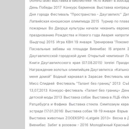
(Atminu lade)
Выставка в библиотеке
«Кто живет в зоосад
День Победы 2017
Конкурс барменов
Выставка контрац
Дня города
Фестиваль "Пространство - Даугавпилс"
Дет
Латвийская юношеская олимпиада 2015
Турнир по плава
пожарных
Во Дворце культуры начали чеканить евром
празднованию Рождества и Нового года
Авария напроти
(Быдгощ) 2015
Игра КВН 19 января
Тренировка "Локомо
Пасхальные забавы на площади Виенибас (6 апреля 20
Даугавпилсской городской думе
Открытый чемпионат Ла
Книги Даугавпилсского края (07.08.2015)
lorelei
Праздн
Награждение золотых олимпийцев Даугавпилса
«Катынс
меня домой"
Водный карнавал в Зарасае
Фестиваль мас
Мисс Спидвей
Фестиваль "Талант без границ" 2013
Съё
13,07,2013
Конкурс-фестиваль «Талант без границ»
Ден
детской моды 2013
Выставка собак
Выставка в ЛЦБ «Увл
Ратцебурга и Фафика
Выставка стекла
Симпозиум кера
эстраде (17.01.2016)
Выставка собак 18-19 января
Взрыв
Выставка животных ZOOEKSPO «Latgale 2013»
Весна в 
Виенибас
Забег в розовом - 2016
Молодёжный Красный К