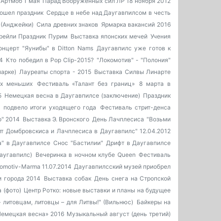
Артмоб 1 мая
Парад Вооружённых сил ЛР 18 ноября 2012
рошел праздник
Сердце в небе над Даугавпилсом в честь
 (Анджейки)
Сила древних знаков
Ярмарка вакансий 2016
Прейли
Праздник Пурим
Выставка японских мечей
Учения
онцерт "Яунибы" в Ditton Nams
Даугавпилс уже готов к
4
Кто победил в Pop Clip-2015?
"Локомотив" - "Полония"
арке)
Лауреаты спорта - 2015
Выставка Силвы Линарте
их меньших
Фестиваль «Талант без границ»
8 марта в
5
Немецкая весна в Даугавпилсе (заключение)
Праздник
 подвело итоги уходящего года
Фестиваль стрит-денса
о" 2014
Выставка Э. Вронского
День Лачплесиса
"Возьми
ит Домбровскиса и Лачплесиса в Даугавпилс" 12.04.2012
" в Даугавпилсе
Снос "Бастилии"
Дрифт в Даугавпилсе
Даугавпилс)
Вечеринка в ночном клубе Queen
Фестиваль
omotiv-Marma 11.07.2014
Даугавпилсский музей приобрел
и города 2014
Выставка собак
День снега на Стропской
 (фото)
Центр Ротко: новые выставки и планы на будущее
 литовцам, литовцы – для Литвы!" (Вильнюс)
Байкеры на
Немецкая весна» 2016
Музыкальный август (день третий)