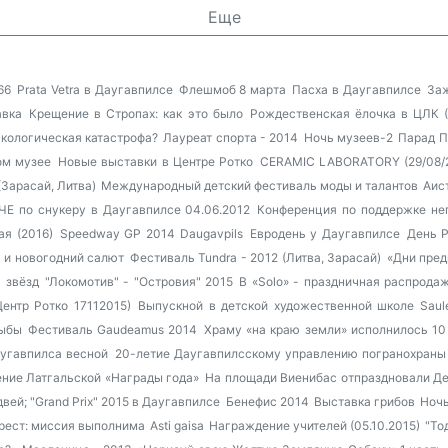
Еще
66
Prata Vetra в Даугавпилсе
Флешмоб 8 марта
Пасха в Даугавпилсе
Заж
авка
Крещение в Стропах: как это было
Рождественская ёлочка в ЦЛК (1
экологическая катастрофа?
Лауреат спорта - 2014
Ночь музеев-2
Парад П
ом музее
Новые выставки в Центре Ротко
CERAMIC LABORATORY (29/08/
(Зарасай, Литва)
Международный детский фестиваль моды и талантов
Аис
ЧЕ по снукеру в Даугавпилсе 04.06.2012
Конференция по поддержке не
ая (2016)
Speedway GP 2014 Daugavpils
Евродень у Даугавпилсе
День 
 и новогодний салют
Фестиваль Tundra - 2012 (Литва, Зарасай)
«Дни пред
 звёзд
"Локомотив" - "Островия" 2015
В «Solo» - праздничная распрода
ентр Ротко 17112015)
Выпускной в детской художественной школе Saul
рыбы
Фестиваль Gaudeamus 2014
Храму «на краю земли» исполнилось 10
угавпилса весной
20-летие Даугавпилсскому управлению погранохраны
ние Латгальской «Награды года»
На площади Виенибас отпраздновали Д
вей; "Grand Prix" 2015 в Даугавпилсе
Бенефис 2014
Выставка грибов
Ночь
рест: миссия выполнима
Asti gaisa
Награждение учителей (05.10.2015)
"То