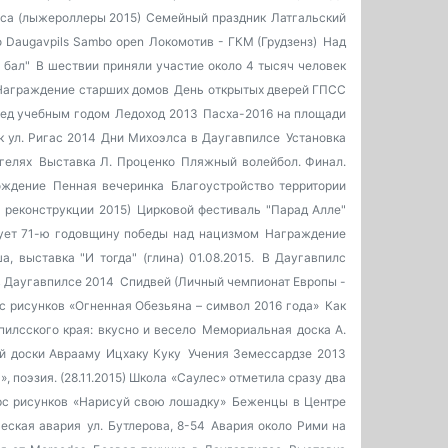
сса (лыжероллеры 2015)
Семейный праздник
Латгальский
 Daugavpils Sambo open
Локомотив - ГКМ (Грудзенз)
Над
 бал"
В шествии приняли участие около 4 тысяч человек
Награждение старших домов
День открытых дверей ГПСС
ред учебным годом
Ледоход 2013
Пасха-2016 на площади
 ул. Ригас 2014
Дни Михоэлса в Даугавпилсе
Установка
гелях
Выставка Л. Проценко
Пляжный волейбол. Финал.
ождение
Пенная вечеринка
Благоустройство территории
 реконструкции 2015)
Цирковой фестиваль "Парад Алле"
ует 71-ю годовщину победы над нацизмом
Награждение
а, выставка "И тогда" (глина) 01.08.2015.
В Даугавпилс
в Даугавпилсе 2014
Спидвей (Личный чемпионат Европы -
с рисунков «Огненная Обезьяна – символ 2016 года»
Как
илсского края: вкусно и весело
Мемориальная доска А.
й доски Аврааму Ицхаку Куку
Учения Земессардзе 2013
, поэзия. (28.11.2015)
Школа «Саулес» отметила сразу два
рс рисунков «Нарисуй свою лошадку»
Беженцы в Центре
еская авария
ул. Бутлерова, 8-54
Авария около Рими на