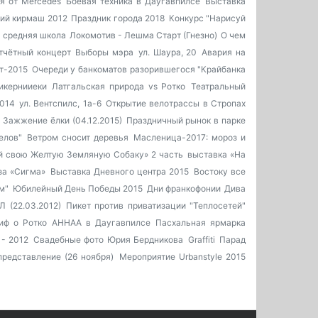
я от Mercedes
Боевая техника в Даугавпилсе
Выставка
ий кирмаш 2012
Праздник города 2018
Конкурс "Нарисуй
я средняя школа
Локомотив - Лешма Старт (Гнезно)
О чем
тчётный концерт
Выборы мэра
ул. Шаура, 20
Авария на
т-2015
Очереди у банкоматов разорившегося "Крайбанка
икернииеки
Латгальская природа vs Ротко
Театральный
014
ул. Вентспилс, 1а-6
Открытие велотрассы в Стропах
Зажжение ёлки (04.12.2015)
Праздничный рынок в парке
елов"
Ветром сносит деревья
Масленица-2017: мороз и
й свою Желтую Земляную Собаку» 2 часть
выставка «На
за «Сигма»
Выставка Дневного центра 2015
Востоку все
м"
Юбилейный День Победы 2015
Дни франкофонии
Дива
 (22.03.2012)
Пикет против приватизации "Теплосетей"
иф о Ротко
AHHAA в Даугавпилсе
Пасхальная ярмарка
- 2012
Свадебные фото Юрия Бердникова
Graffiti
Парад
редставление (26 ноября)
Мероприятие Urbanstyle 2015