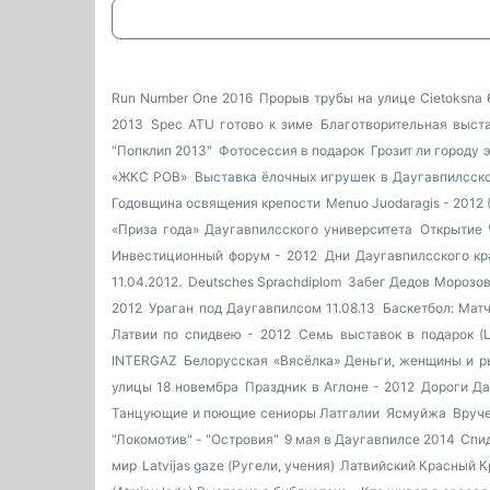
Run Number One 2016
Прорыв трубы на улице Cietoksna 
2013
Spec ATU готово к зиме
Благотворительная выст
"Попклип 2013"
Фотосессия в подарок
Грозит ли городу 
«ЖКС РОВ»
Выставка ёлочных игрушек в Даугавпилсск
Годовщина освящения крепости
Menuo Juodaragis - 2012 
«Приза года» Даугавпилсского университета
Открытие 
Инвестиционный форум - 2012
Дни Даугавпилсского кр
11.04.2012.
Deutsches Sprachdiplom
Забег Дедов Морозов
2012
Ураган под Даугавпилсом 11.08.13
Баскетбол: Матч
Латвии по спидвею - 2012
Семь выставок в подарок (Ц
INTERGAZ
Белорусская «Вясёлка»
Деньги, женщины и 
улицы 18 новембра
Праздник в Аглоне - 2012
Дороги Да
Танцующие и поющие сениоры Латгалии
Ясмуйжа
Вруче
"Локомотив" - "Островия"
9 мая в Даугавпилсе 2014
Спид
мир
Latvijas gaze (Ругели, учения)
Латвийский Красный К