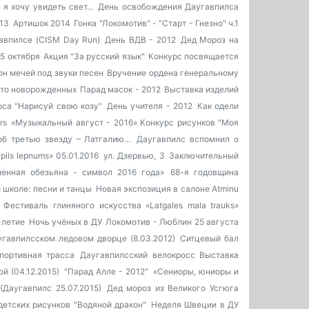
 я хочу увидеть свет...
День освобождения Даугавпилса
013
Артишок 2014
Гонка "Локомотив" - "Старт - Гнезно" ч.1
авпилсе (CISM Day Run)
День ВДВ - 2012
Дед Мороз на
 5 октября
Акция "За русский язык"
Конкурс посвящается
он мечей под звуки песен
Вручение ордена генеральному
то новорожденных
Парад масок - 2012
Выставка изделий
рса "Нарисуй свою козу"
День учителя - 2012
Как одели
rs
«Музыкальный август - 2016»
Конкурс рисунков "Моя
рб третью звезду – Латгалию…
Даугавпилс вспомнил о
pils lepnums» 05.01.2016
ул. Дзервью, 3
Заключительный
ненная обезьяна - символ 2016 года»
68-я годовщина
й школе: песни и танцы
Новая экспозиция в салоне Atminu
Фестиваль глиняного искусства «Latgales mala trauks»
-летие
Ночь учёных в ДУ
Локомотив - Люблин 25 августа
угавпилсском ледовом дворце (8.03.2012)
Ситцевый бал
портивная трасса
Даугавпилсский велокросс
Выставка
й (04.12.2015)
"Парад Алле - 2012"
«Сениоры, юниоры и
(Даугавпилс 25.07.2015)
Дед мороз из Великого Усгюга
детских рисунков "Водяной дракон"
Неделя Швеции в ДУ