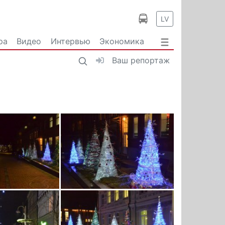
LV
ра
Видео
Интервью
Экономика
Ваш репортаж