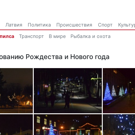
Латвия
Политика
Происшествия
Спорт
Культу
впилса
Транспорт
В мире
Рыбалка и охота
нованию Рождества и Нового года