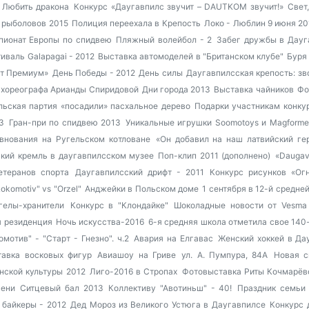
Любить дракона
Конкурс «Даугавпилс звучит – DAUTKOM звучит!»
Свет,
 рыболовов 2015
Полиция переехала в Крепость
Локо - Люблин 9 июня 2
ионат Европы по спидвею
Пляжный волейбол - 2
Забег дружбы в Дауг
иваль Galapagai - 2012
Выставка автомоделей в "Британском клубе"
Буря
ют Премиум»
День Победы - 2012
День силы
Даугавпилсская крепость: зв
 у хореографа Арианды Спиридовой
Дни города 2013
Выставка чайников
Фо
льская партия «посадили» пасхальное дерево
Подарки участникам конку
3
Гран-при по спидвею 2013
Уникальные игрушки Soomotoys и Magforme
внования на Ругельском котловане
«Он добавил на наш латвийский ге
кий кремль в даугавпилсском музее
Поп-клип 2011 (дополнено)
«Daugav
етеранов спорта
Даугавпилсский дрифт - 2011
Конкурс рисунков «Ог
okomotiv" vs "Orzel"
Анджейки в Польском доме
1 сентября в 12-й средне
гелы-хранители
Конкурс в "Клондайке"
Шоколадные новости от Vesma
 резиденция
Ночь искусства-2016
6-я средняя школа отметила свое 140
омотив" - "Старт - Гнезно". ч.2
Авария на Елгавас
Женский хоккей в Да
тавка восковых фигур
Авиашоу на Гриве
ул. А. Пумпура, 84А
Новая с
нской культуры 2012
Лиго-2016 в Стропах
Фотовыставка Риты Кочмарёво
сени
Ситцевый бал 2013
Коллективу "Авотиньш" - 40!
Праздник семьи 
 байкеры - 2012
Дед Мороз из Великого Устюга в Даугавпилсе
Конкурс 