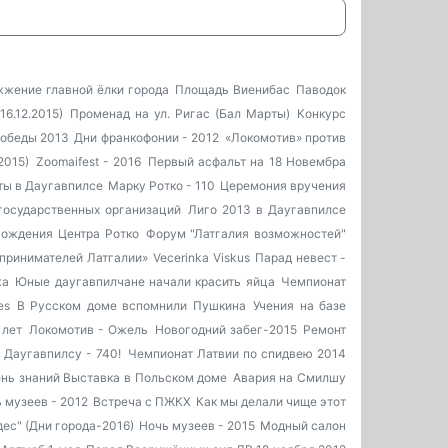
жение главной ёлки города
Площадь Виенибас
Паводок
6.12.2015)
Променад на ул. Ригас (Бал Марты)
Конкурс
обеды 2013
Дни франкофонии - 2012
«Локомотив» против
2015)
Zoomaifest - 2016
Первый асфальт на 18 Новембра
ты в Даугавпилсе
Марку Ротко - 110
Церемония вручения
государственных организаций
Лиго 2013 в Даугавпилсе
Рождения Центра Ротко
Форум "Латгалия возможностей"
принимателей Латгалии»
Vecerinka Viskus
Парад невест -
жа
Юные даугавпилчане начали красить яйца
Чемпионат
es
В Русском доме вспомнили Пушкина
Учения на базе
 лет
Локомотив - Ожель
Новогодний забег-2015
Ремонт
Даугавпилсу - 740!
Чемпионат Латвии по спидвею 2014
ень знаний
Выставка в Польском доме
Авария на Смилшу
 музеев - 2012
Встреча с ПЖКХ
Как мы делали чище этот
дес" (Дни города-2016)
Ночь музеев - 2015
Модный салон