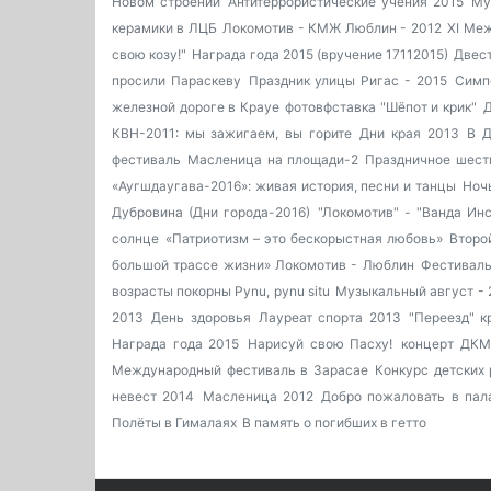
Новом строении
Антитеррористические учения 2015
Му
керамики в ЛЦБ
Локомотив - КМЖ Люблин - 2012
XI Ме
свою козу!"
Награда года 2015 (вручение 17112015)
Двест
просили Параскеву
Праздник улицы Ригас - 2015
Симп
железной дороге в Крауе
фотовфставка "Шёпот и крик"
Д
КВН-2011: мы зажигаем, вы горите
Дни края 2013
В Д
фестиваль
Масленица на площади-2
Праздничное шеств
«Аугшдаугава-2016»: живая история, песни и танцы
Ноч
Дубровина (Дни города-2016)
"Локомотив" - "Ванда Инс
солнце
«Патриотизм – это бескорыстная любовь»
Второй
большой трассе жизни»
Локомотив - Люблин
Фестиваль
возрасты покорны
Pynu, pynu situ
Музыкальный август - 
2013
День здоровья
Лауреат спорта 2013
"Переезд" к
Награда года 2015
Нарисуй свою Пасху!
концерт ДК
Международный фестиваль в Зарасае
Конкурс детских
невест 2014
Масленица 2012
Добро пожаловать в па
Полёты в Гималаях
В память о погибших в гетто