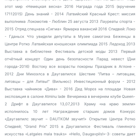
этот мир
«Немецкая весна» 2016
Награда года 2015 (вручение
17112015)
День знаний - 2014
Латвийский Красный Крест: миссия
выполнима
Локомотив - Люблин 25 августа 2013
Лауреаты спорта -
2015
Отряд спецназа «Сигма»
Ярмарка вакансий 2016
Спидвей: Локо
- Гданьск
Что увидели депутаты в Музее самогона
Беженцы в
Центре Ротко
Латвийская юношеская олимпиада 2015
Ледоход 2013
Выставка в библиотеке
Фестиваль детской моды 2013
Первый
отчётный концерт
Один день безопасности
Парад невест (Дни
города-2016)
Востоку все возрасты покорны
Праздник в Аглоне -
2012
Дни Михоэлса в Даугавпилсе
Шествие "Литва – литовцам,
литовцы – для Литвы!" (Вильнюс)
Инвестиционный форум - 2012
Выставка чайников
«Дива» - 2016
Дед Мороз на площади
Новая
экспозиция в салоне Atminu lade
Вечеринка в вечернем клубе Queen-
2
Дрифт в Даугавпилсе 13,07,2013
Храму «на краю земли»
исполнилось 10 лет
Награждение старших домов
Конкурс
«Даугавпилс звучит – DAUTKOM звучит!»
Открытие Центра Ротко
Спидвей; "Grand Prix" 2015 в Даугавпилсе
Фестиваль глиняного
искусства «Latgales mala trauks»
«Hello, Daugavpils!»-3: советы дает