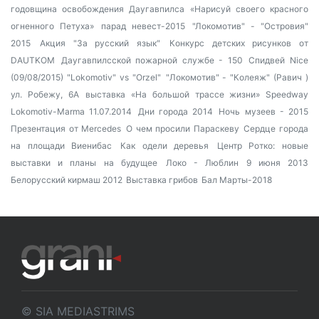
годовщина освобождения Даугавпилса
«Нарисуй своего красного
огненного Петуха»
парад невест-2015
"Локомотив" - "Островия"
2015
Акция "За русский язык"
Конкурс детских рисунков от
DAUTKOM
Даугавпилсской пожарной службе - 150
Спидвей Nice
(09/08/2015) "Lokomotiv" vs "Orzel"
"Локомотив" - "Колеяж" (Равич )
ул. Робежу, 6А
выставка «На большой трассе жизни»
Speedway
Lokomotiv-Marma 11.07.2014
Дни города 2014
Ночь музеев - 2015
Презентация от Mercedes
О чем просили Параскеву
Сердце города
на площади Виенибас
Как одели деревья
Центр Ротко: новые
выставки и планы на будущее
Локо - Люблин 9 июня 2013
Белорусский кирмаш 2012
Выставка грибов
Бал Марты-2018
© SIA MEDIASTRIMS