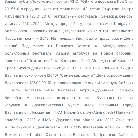
Взрыв трубы
«Локомотив» против «ЖКС РОВ»
Кто победил в Pop Clip-
2015?
6-я средняя школа отметила свое 140-летие
Открытие Центра
литуанистики (28.01.2016)
Театральный фестиваль
«Сениоры, юниоры
и мода» 11.04.2012
Международный турнир по самбо Daugavpils
Sambo open
Праздник семьи (Даугавпилс 25.07.2015)
Латгальский
Праздник песни - 2015
На площади Виенибас отпраздновали День
знаний
Дед мороз из Великого Усгюга
XI Международный
фольклорный фестиваль
Авария автобуса на Новом строении
Тренировка "Локомотива"
ул. Вентспилс, 1а-6
Молодёжный Красный
Крест. Сказка для детей.
"Импульс" 16.10.2015
Дни Японии в ДУ
Дни
Даугавпилсского края (2016)
"Семья как радуга"
День освобождения
Даугавпилса (27.07.2015)
«Нарисуй свою Желтую Земляную Собаку»
2 часть
Выставка собак
Выставка Петра Худобчёнка
Площадь
Виенибас
Награждение ветеранов спорта
Выставка ёлочных
игрушек в Даугавпилсском музее
«Мой сказочный город
Даугавпилс»
Локомотив - ГКМ
Модный салон (Atminu lade)
Пляжный
волейбол - 2012
AHHAA в Даугавпилсе
Масленица 2012
Открытие
ЧЕ по снукеру в Даугавпилсе 04.06.2012
Фестиваль Артишок - 2012
Локомотив - Карбон Старт Гнезно
Выставка Л. Проценко
Забег в