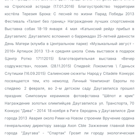
на Стропской эстраде (17.01.2016)
Благоустройство территории
костёла
Терезия Брока: С песней по жизни
Парад Победы 2013
Фестиваль «Талант без границ»
Награждение лучших спортсменов
Выставка собак 18-19 января
4 мая
«Катынский рейд» прибыл в
Даугавпилс
Даугавпилс вспомнил о баррикадах 25-летней давности
День Матери (клумба в Центральном парке)
«Музыкальный август -
2016»
Артишок 2013
13-я средняя школа
Семь выставок в подарок
(Центр Ротко 17112015)
Благотворительная выставка
«Вечер
содружества», поэзия. (28.11.2015)
Спидвей: Локомотив \ Гданьск
Слутишки (16.09.2015)
Салиенские сюжеты
Народ у Citadele
Конкурс
посвящается тем, кто немолод
Личный Чемпионат Европы по
спидвею
2 февраля, во 2-м детском саду Даугавпилса прошел
праздник
Симпозиум керамиков
фотовфставка "Шёпот и крик"
Награждение золотых олимпийцев Даугавпилса
ул. Транспорта, 70
Конкурс "Дива" - 2014
18 ноября в Риге
Евродень у Даугавпилсе
Дни
города 2013
Авария около Рими на Новом строении
Вручение ордена
генеральному директору завода Axon Cble
Зажжение главной ёлки
города
"Даугава" - "Спартак"
Грозит ли городу экологическая