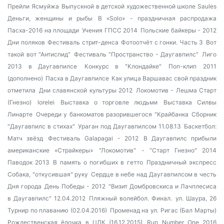
Прейли
Ясмуйжа
Выпускной в детской художественной школе Saules
Деньги, женщины и рыбы
В «Solo» - праздничная распродажа
Пасха-2016 на площади
Учения ГПСС 2014
Польские байкеры - 2012
Дни поляков
Фестиваль стрит-денса
Фотоотчёт с гонки. Часть 3
Вот
такой вот "Антиспид"
Фестиваль "Пространство - Даугавпилс"
Лиго
2013 в Даугавпилсе
Конкурс в "Клондайке"
Поп-клип 2011
(дополнено)
Пасха в Даугавпилсе
Как улица Варшавас свой праздник
отметила
Дни славянской культуры 2012
Локомотив - Лешма Старт
(Гнезно)
lorelei
Выставка о торговле людьми
Выставка Силвы
Линарте
Очереди у банкоматов разорившегося "Крайбанка
Сборник
"Даугавпилс в стихах"
Ураган под Даугавпилсом 11.08.13
Баскетбол:
Матч звёзд
Фестиваль Galapagai - 2012
В Даугавпилс прибыли
американские «Страйкеры»
"Локомотив" - "Старт Гнезно" 2014
Паводок 2013
В память о погибших в гетто
Праздничный экспресс
Собака, "откусившая" руку
Сердце в небе над Даугавпилсом в честь
Дня города
День Победы - 2012
"Визит Домбровскиса и Лачплесиса
в Даугавпилс" 12.04.2012
Пляжный волейбол. Финал.
ул. Шаура, 26
Турнир по плаванию (02.04.2016)
Променад на ул. Ригас (Бал Марты)
Рождественская ёлочка в ЦЛК (16.12.2015)
Run Number One 2016