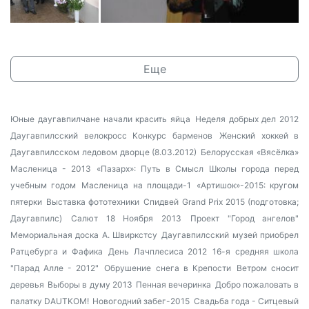
Еще
Юные даугавпилчане начали красить яйца
Неделя добрых дел 2012
Даугавпилсский велокросс
Конкурс барменов
Женский хоккей в
Даугавпилсском ледовом дворце (8.03.2012)
Белорусская «Вясёлка»
Масленица - 2013
«Пазарх»: Путь в Смысл
Школы города перед
учебным годом
Масленица на площади-1
«Артишок»-2015: кругом
пятерки
Выставка фототехники
Спидвей Grand Prix 2015 (подготовка;
Даугавпилс)
Салют 18 Ноября 2013
Проект "Город ангелов"
Мемориальная доска А. Швиркстсу
Даугавпилсский музей приобрел
Ратцебурга и Фафика
День Лачплесиса 2012
16-я средняя школа
"Парад Алле - 2012"
Обрушение снега в Крепости
Ветром сносит
деревья
Выборы в думу 2013
Пенная вечеринка
Добро пожаловать в
палатку DAUTKOM!
Новогодний забег-2015
Свадьба года - Ситцевый