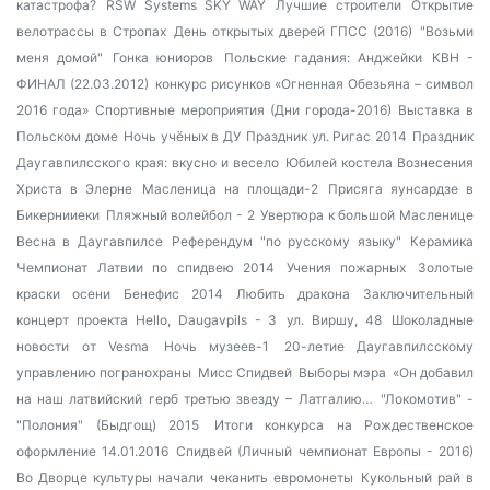
катастрофа?
RSW Systems SKY WAY
Лучшие строители
Открытие
велотрассы в Стропах
День открытых дверей ГПСС (2016)
"Возьми
меня домой"
Гонка юниоров
Польские гадания: Анджейки
КВН -
ФИНАЛ (22.03.2012)
конкурс рисунков «Огненная Обезьяна – символ
2016 года»
Спортивные мероприятия (Дни города-2016)
Выставка в
Польском доме
Ночь учёных в ДУ
Праздник ул. Ригас 2014
Праздник
Даугавпилсского края: вкусно и весело
Юбилей костела Вознесения
Христа в Элерне
Масленица на площади-2
Присяга яунсардзе в
Бикернииеки
Пляжный волейбол - 2
Увертюра к большой Масленице
Весна в Даугавпилсе
Референдум "по русскому языку"
Керамика
Чемпионат Латвии по спидвею 2014
Учения пожарных
Золотые
краски осени
Бенефис 2014
Любить дракона
Заключительный
концерт проекта Hello, Daugavpils - 3
ул. Виршу, 48
Шоколадные
новости от Vesma
Ночь музеев-1
20-летие Даугавпилсскому
управлению погранохраны
Мисс Спидвей
Выборы мэра
«Он добавил
на наш латвийский герб третью звезду – Латгалию…
"Локомотив" -
"Полония" (Быдгощ) 2015
Итоги конкурса на Рождественское
оформление 14.01.2016
Спидвей (Личный чемпионат Европы - 2016)
Во Дворце культуры начали чеканить евромонеты
Кукольный рай в