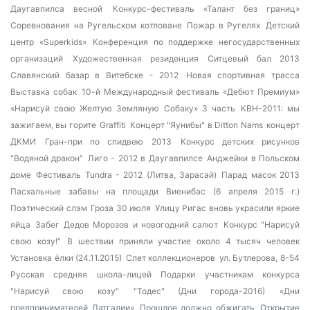
Даугавпилса весной
Конкурс-фестиваль «Талант без границ»
Соревнования на Ругельском котловане
Пожар в Ругелях
Детский
центр «Superkids»
Конференция по поддержке негосударственных
организаций
Художественная резиденция
Ситцевый бал 2013
Славянский базар в Витебске - 2012
Новая спортивная трасса
Выставка собак
10-й Международный фестиваль «Дебют Премиум»
«Нарисуй свою Желтую Земляную Собаку» 3 часть
КВН-2011: мы
зажигаем, вы горите
Graffiti
Концерт "Яунибы" в Ditton Nams
концерт
ДКМИ
Гран-при по спидвею 2013
Конкурс детских рисунков
"Водяной дракон"
Лиго - 2012 в Даугавпилсе
Анджейки в Польском
доме
Фестиваль Tundra - 2012 (Литва, Зарасай)
Парад масок 2013
Пасхальные забавы на площади Виенибас (6 апреля 2015 г.)
Поэтический слэм
Гроза 30 июля
Улицу Ригас вновь украсили яркие
яйца
Забег Дедов Морозов и новогодний салют
Конкурс "Нарисуй
свою козу!"
В шествии приняли участие около 4 тысяч человек
Установка ёлки (24.11.2015)
Слет коллекционеров
ул. Бутлерова, 8-54
Русская средняя школа-лицей
Подарки участникам конкурса
"Нарисуй свою козу"
"Тодес" (Дни города-2016)
«Дни
предпринимателей Латгалии»
Прошлое должно обжигать
Открытие