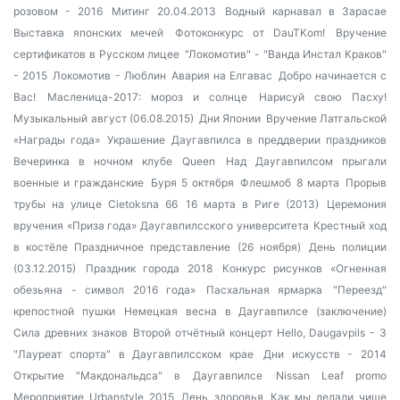
розовом - 2016
Митинг 20.04.2013
Водный карнавал в Зарасае
Выставка японских мечей
Фотоконкурс от DauTKom!
Вручение
сертификатов в Русском лицее
"Локомотив" - "Ванда Инстал Краков"
- 2015
Локомотив - Люблин
Авария на Елгавас
Добро начинается с
Вас!
Масленица-2017: мороз и солнце
Нарисуй свою Пасху!
Музыкальный август (06.08.2015)
Дни Японии
Вручение Латгальской
«Награды года»
Украшение Даугавпилса в преддверии праздников
Вечеринка в ночном клубе Queen
Над Даугавпилсом прыгали
военные и гражданские
Буря 5 октября
Флешмоб 8 марта
Прорыв
трубы на улице Cietoksna 66
16 марта в Риге (2013)
Церемония
вручения «Приза года» Даугавпилсского университета
Крестный ход
в костёле
Праздничное представление (26 ноября)
День полиции
(03.12.2015)
Праздник города 2018
Конкурс рисунков «Огненная
обезьяна - символ 2016 года»
Пасхальная ярмарка
"Переезд"
крепостной пушки
Немецкая весна в Даугавпилсе (заключение)
Сила древних знаков
Второй отчётный концерт Hello, Daugavpils - 3
"Лауреат спорта" в Даугавпилсском крае
Дни искусств - 2014
Открытие "Макдональдса" в Даугавпилсе
Nissan Leaf promo
Мероприятие Urbanstyle 2015
День здоровья
Как мы делали чище