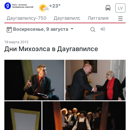
+23°
LV
Даугавпилсу-750
Даугавпилс
Латгалия
Латвия
Политика
Происшествия
Спорт
Воскресенье, 9 августа
Культура
Видео
Интервью
Экономика
Новости Даугавпилса
Ваш репортаж
19 марта 2012
Общество
Дни Михоэлса в Даугавпилсе
Транспорт
В мире
Рыбалка и охота