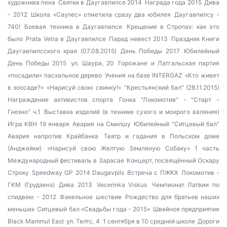
художника пена
Святки в Даугавпилсе 2014
Награда года 2015
Дива
- 2012
Школа «Саулес» отметила сразу два юбилея
Даугавпилсу -
740!
Боевая техника в Даугавпилсе
Крещение в Стропах: как это
было
Prata Vetra в Даугавпилсе
Парад невест 2013
Праздник Книги
Даугавпилсского края (07.08.2015)
День Победы 2017
Юбилейный
День Победы 2015
ул. Шаура, 20
Горожане и Латгальская партия
«посадили» пасхальное дерево
Учения на базе INTERGAZ
«Кто живет
в зоосаде?»
«Нарисуй свою свинку!»
"Крестьянский бал" (28.11.2015)
Награждение активистов спорта
Гонка "Локомотив" - "Старт -
Гнезно" ч.1
Выставка изделий (в технике сухого и мокрого валяния)
Игра КВН 19 января
Авария на Смилшу
Юбилейный "Ситцевый бал"
Авария напротив Крайбанка
Театр и гадания в Польском доме
(Анджейки)
«Нарисуй свою Желтую Земляную Собаку» 1 часть
Международный фестиваль в Зарасае
Концерт, посвящённый Оскару
Строку
Speedway GP 2014 Daugavpils
Встреча с ПЖКХ
Локомотив -
ГКМ (Грудзенз)
Дива 2013
Vecerinka Viskus
Чемпионат Латвии по
спидвею - 2012
Факельное шествие
Рождество для братьев наших
меньших
Ситцевый бал «Свадьбы года - 2015»
Швейное предприятие
Black Mammut East
ул. Телтс, 4
1 сентября в 10 средней школе
Дороги