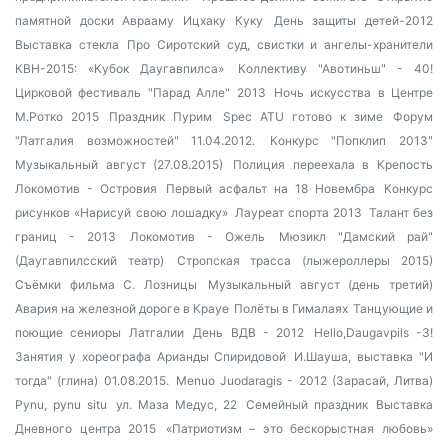
памятной доски Аврааму Ицхаку Куку
День защиты детей-2012
Выставка стекла
Про Сиротский суд, свистки и ангелы-хранители
КВН-2015: «Кубок Даугавпилса»
Коллективу "Авотиньш" - 40!
Цирковой фестиваль "Парад Алле" 2013
Ночь искусства в Центре
М.Ротко 2015
Праздник Пурим
Spec ATU готово к зиме
Форум
"Латгалия возможностей" 11.04.2012.
Конкурс "Попклип 2013"
Музыкальный август (27.08.2015)
Полиция переехала в Крепость
Локомотив - Островия
Первый асфальт на 18 Новембра
Конкурс
рисунков «Нарисуй свою лошадку»
Лауреат спорта 2013
Талант без
границ - 2013
Локомотив - Ожель
Мюзикл "Дамский рай"
(Даугавпилсский театр)
Стропская трасса (лыжероллеры 2015)
Съёмки фильма С. Лозницы
Музыкальный август (день третий)
Авария на железной дороге в Крауе
Полёты в Гималаях
Танцующие и
поющие сениоры Латгалии
День ВДВ - 2012
Hello,Daugavpils -3!
Занятия у хореографа Арианды Спиридовой
И.Шауша, выставка "И
тогда" (глина) 01.08.2015.
Menuo Juodaragis - 2012 (Зарасай, Литва)
Pynu, pynu situ
ул. Маза Медус, 22
Семейный праздник
Выставка
Дневного центра 2015
«Патриотизм – это бескорыстная любовь»