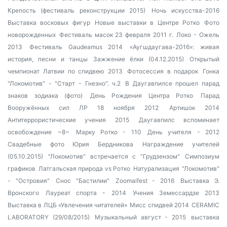
Крепость (фестиваль реконструкции 2015)
Ночь искусства-2016
Выставка восковых фигур
Новые выставки в Центре Ротко
Фото
новорожденных
Фестиваль масок 23 февраля 2011 г.
Локо - Ожель
2013
Фестиваль Gaudeamus 2014
«Аугшдаугава-2016»: живая
история, песни и танцы
Зажжение ёлки (04.12.2015)
Открытый
чемпионат Латвии по спидвею 2013
Фотосессия в подарок
Гонка
"Локомотив" - "Старт - Гнезно". ч.2
В Даугавпилсе прошел парад
знаков зодиака (фото)
День Рождения Центра Ротко
Парад
Вооружённых сил ЛР 18 ноября 2012
Артишок 2014
Антитеррористические учения 2015
Даугавпилс вспоминает
освобождение
~8~
Марку Ротко - 110
День учителя - 2012
Свадебные фото Юрия Бердникова
Награждение учителей
(05.10.2015)
"Локомотив" встречается с "Грудзензом"
Симпозиум
графиков
Латгальская природа vs Ротко
Натурализация
"Локомотив"
- "Островия"
Снос "Бастилии"
Zoomaifest - 2016
Выставка Э.
Вронского
Лауреат спорта - 2014
Учения Земессардзе 2013
Выставка в ЛЦБ «Увлечения читателей»
Мисс спидвей 2014
CERAMIC
LABORATORY (29/08/2015)
Музыкальный август - 2015
выставка