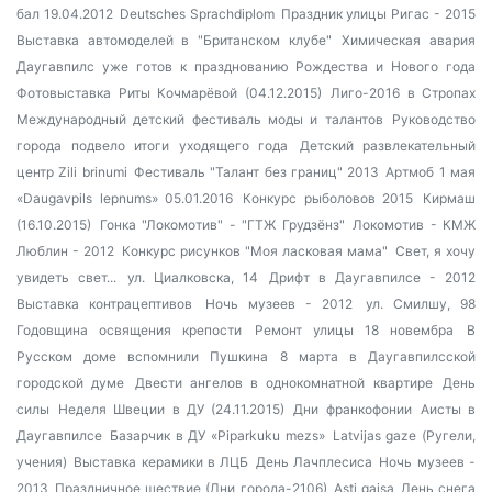
бал 19.04.2012
Deutsches Sprachdiplom
Праздник улицы Ригас - 2015
Выставка автомоделей в "Британском клубе"
Химическая авария
Даугавпилс уже готов к празднованию Рождества и Нового года
Фотовыставка Риты Кочмарёвой (04.12.2015)
Лиго-2016 в Стропах
Международный детский фестиваль моды и талантов
Руководство
города подвело итоги уходящего года
Детский развлекательный
центр Zili brinumi
Фестиваль "Талант без границ" 2013
Артмоб 1 мая
«Daugavpils lepnums» 05.01.2016
Конкурс рыболовов 2015
Кирмаш
(16.10.2015)
Гонка "Локомотив" - "ГТЖ Грудзёнз"
Локомотив - КМЖ
Люблин - 2012
Конкурс рисунков "Моя ласковая мама"
Свет, я хочу
увидеть свет...
ул. Циалковска, 14
Дрифт в Даугавпилсе - 2012
Выставка контрацептивов
Ночь музеев - 2012
ул. Смилшу, 98
Годовщина освящения крепости
Ремонт улицы 18 новембра
В
Русском доме вспомнили Пушкина
8 марта в Даугавпилсской
городской думе
Двести ангелов в однокомнатной квартире
День
силы
Неделя Швеции в ДУ (24.11.2015)
Дни франкофонии
Аисты в
Даугавпилсе
Базарчик в ДУ «Piparkuku mezs»
Latvijas gaze (Ругели,
учения)
Выставка керамики в ЛЦБ
День Лачплесиса
Ночь музеев -
2013
Праздничное шествие (Дни города-2106)
Asti gaisa
День снега