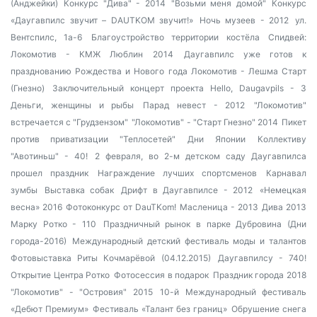
(Анджейки)
Конкурс "Дива" - 2014
"Возьми меня домой"
Конкурс
«Даугавпилс звучит – DAUTKOM звучит!»
Ночь музеев - 2012
ул.
Вентспилс, 1а-6
Благоустройство территории костёла
Спидвей:
Локомотив - КМЖ Люблин 2014
Даугавпилс уже готов к
празднованию Рождества и Нового года
Локомотив - Лешма Старт
(Гнезно)
Заключительный концерт проекта Hello, Daugavpils - 3
Деньги, женщины и рыбы
Парад невест - 2012
"Локомотив"
встречается с "Грудзензом"
"Локомотив" - "Старт Гнезно" 2014
Пикет
против приватизации "Теплосетей"
Дни Японии
Коллективу
"Авотиньш" - 40!
2 февраля, во 2-м детском саду Даугавпилса
прошел праздник
Награждение лучших спортсменов
Карнавал
зумбы
Выставка собак
Дрифт в Даугавпилсе - 2012
«Немецкая
весна» 2016
Фотоконкурс от DauTKom!
Масленица - 2013
Дива 2013
Марку Ротко - 110
Праздничный рынок в парке Дубровина (Дни
города-2016)
Международный детский фестиваль моды и талантов
Фотовыставка Риты Кочмарёвой (04.12.2015)
Даугавпилсу - 740!
Открытие Центра Ротко
Фотосессия в подарок
Праздник города 2018
"Локомотив" - "Островия" 2015
10-й Международный фестиваль
«Дебют Премиум»
Фестиваль «Талант без границ»
Обрушение снега