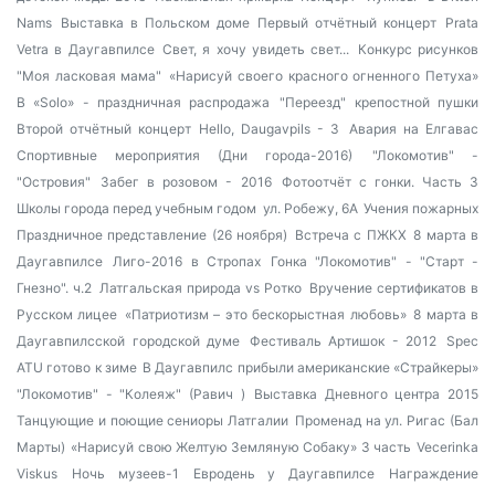
Nams
Выставка в Польском доме
Первый отчётный концерт
Prata
Vetra в Даугавпилсе
Свет, я хочу увидеть свет...
Конкурс рисунков
"Моя ласковая мама"
«Нарисуй своего красного огненного Петуха»
В «Solo» - праздничная распродажа
"Переезд" крепостной пушки
Второй отчётный концерт Hello, Daugavpils - 3
Авария на Елгавас
Спортивные мероприятия (Дни города-2016)
"Локомотив" -
"Островия"
Забег в розовом - 2016
Фотоотчёт с гонки. Часть 3
Школы города перед учебным годом
ул. Робежу, 6А
Учения пожарных
Праздничное представление (26 ноября)
Встреча с ПЖКХ
8 марта в
Даугавпилсе
Лиго-2016 в Стропах
Гонка "Локомотив" - "Старт -
Гнезно". ч.2
Латгальская природа vs Ротко
Вручение сертификатов в
Русском лицее
«Патриотизм – это бескорыстная любовь»
8 марта в
Даугавпилсской городской думе
Фестиваль Артишок - 2012
Spec
ATU готово к зиме
В Даугавпилс прибыли американские «Страйкеры»
"Локомотив" - "Колеяж" (Равич )
Выставка Дневного центра 2015
Танцующие и поющие сениоры Латгалии
Променад на ул. Ригас (Бал
Марты)
«Нарисуй свою Желтую Земляную Собаку» 3 часть
Vecerinka
Viskus
Ночь музеев-1
Евродень у Даугавпилсе
Награждение