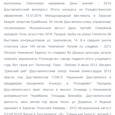
выполнима
Симпозиум керамиков
День знаний - 2014
Даугавпилсский велокросс
Итоги конкурса на Рождественское
оформление 14.01.2016
Международный фестиваль в Зарасае
Авария напротив Крайбанка
20-летие Даугавпилсскому управлению
погранохраны
Музыкальный август (день третий)
Семейный
праздник
Ночь искусства-2016
Прорыв трубы на улице Cietoksna 66
Выставка контрацептивов
ул. Циалковска, 14
6-я средняя школа
отметила свое 140-летие
Чемпионат Латвии по спидвею - 2012
Личный Чемпионат Европы по спидвею
Во Дворце культуры начали
чеканить евромонеты
Руководство города подвело итоги уходящего
года
Вот такой вот "Антиспид"
Локо - Люблин 9 июня 2013
Мюзикл
"Дамский рай" (Даугавпилсский театр)
Учения Земессардзе 2013
Ураган под Даугавпилсом 11.08.13
Украшение Даугавпилса в
преддверии праздников
Конкурс в "Клондайке"
Праздник
Даугавпилсского края: вкусно и весело
Очереди у банкоматов
разорившегося "Крайбанка
Площадь Виенибас
Даугавпилсская
крепость: звон мечей под звуки песен
ул. Дзервью, 3
Водный
карнавал в Зарасае
Польские байкеры - 2012
Музыкальный август
(27.08.2015)
Весна в Даугавпилсе
~8~
"Семья как радуга"
Артмоб 1