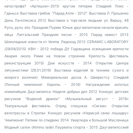
катастрофа?
«Артишок»-2015: кругом пятерки
Спидвей: Локо -
Гданьск
Выставка грибов
"Парад Алле - 2012"
Выставка Л. Проценко
День Лачплесиса 2012
Выставка о торговле людьми
ул. Виршу, 48
Pynu, pynu situ
Праздник Пурим
Юные даугавпилчане начали красить
яйца
Латгальский Праздник песни - 2015
Парад невест 2013
Шоколадные новости от Vesma
Ледоход 2013
CERAMIC LABORATORY
(29/08/2015)
КВН - 2012: победа ДУ
Годовщина освящения крепости
Авария около Рими на Новом строении
Крепость (фестиваль
реконструкции 2015)
Дни искусств - 2014
Открытие Центра
литуанистики (28.01.2016)
Выставка изделий (в технике сухого и
мокрого валяния)
Мемориальная доска А. Швиркстсу
Спидвей
(Личный чемпионат Европы - 2016)
Награждение золотых
олимпийцев Даугавпилса
Неделя добрых дел 2012
Конкурс детских
рисунков "Водяной дракон"
«Музыкальный август - 2016»
Театральный фестиваль
Отряд спецназа «Сигма»
Открытие
велотрассы в Стропах
Конкурс рисунков «Нарисуй свою лошадку»
Чемпионат Латвии по спидвею 2014
Увертюра к большой Масленице
Модный салон (Atminu lade)
Лауреаты спорта - 2015
Даугавпилсский