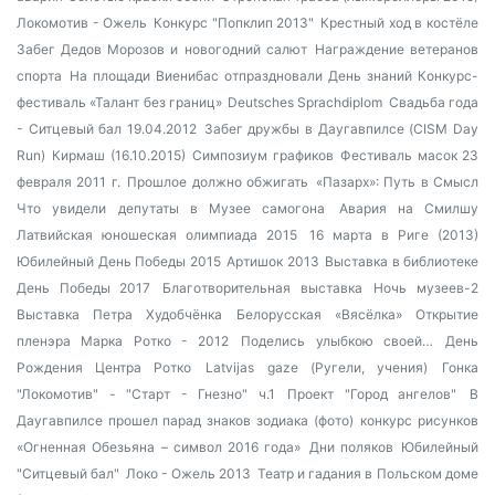
Локомотив - Ожель
Конкурс "Попклип 2013"
Крестный ход в костёле
Забег Дедов Морозов и новогодний салют
Награждение ветеранов
спорта
На площади Виенибас отпраздновали День знаний
Конкурс-
фестиваль «Талант без границ»
Deutsches Sprachdiplom
Свадьба года
- Ситцевый бал 19.04.2012
Забег дружбы в Даугавпилсе (CISM Day
Run)
Кирмаш (16.10.2015)
Симпозиум графиков
Фестиваль масок 23
февраля 2011 г.
Прошлое должно обжигать
«Пазарх»: Путь в Смысл
Что увидели депутаты в Музее самогона
Авария на Смилшу
Латвийская юношеская олимпиада 2015
16 марта в Риге (2013)
Юбилейный День Победы 2015
Артишок 2013
Выставка в библиотеке
День Победы 2017
Благотворительная выставка
Ночь музеев-2
Выставка Петра Худобчёнка
Белорусская «Вясёлка»
Открытие
пленэра Марка Ротко - 2012
Поделись улыбкою своей…
День
Рождения Центра Ротко
Latvijas gaze (Ругели, учения)
Гонка
"Локомотив" - "Старт - Гнезно" ч.1
Проект "Город ангелов"
В
Даугавпилсе прошел парад знаков зодиака (фото)
конкурс рисунков
«Огненная Обезьяна – символ 2016 года»
Дни поляков
Юбилейный
"Ситцевый бал"
Локо - Ожель 2013
Театр и гадания в Польском доме