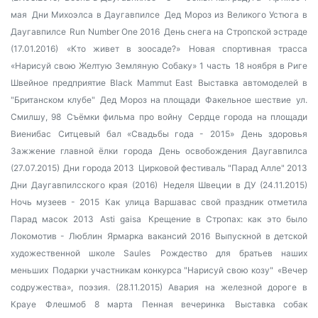
мая
Дни Михоэлса в Даугавпилсе
Дед Мороз из Великого Устюга в
Даугавпилсе
Run Number One 2016
День снега на Стропской эстраде
(17.01.2016)
«Кто живет в зоосаде?»
Новая спортивная трасса
«Нарисуй свою Желтую Земляную Собаку» 1 часть
18 ноября в Риге
Швейное предприятие Black Mammut East
Выставка автомоделей в
"Британском клубе"
Дед Мороз на площади
Факельное шествие
ул.
Смилшу, 98
Съёмки фильма про войну
Сердце города на площади
Виенибас
Ситцевый бал «Свадьбы года - 2015»
День здоровья
Зажжение главной ёлки города
День освобождения Даугавпилса
(27.07.2015)
Дни города 2013
Цирковой фестиваль "Парад Алле" 2013
Дни Даугавпилсского края (2016)
Неделя Швеции в ДУ (24.11.2015)
Ночь музеев - 2015
Как улица Варшавас свой праздник отметила
Парад масок 2013
Asti gaisa
Крещение в Стропах: как это было
Локомотив - Люблин
Ярмарка вакансий 2016
Выпускной в детской
художественной школе Saules
Рождество для братьев наших
меньших
Подарки участникам конкурса "Нарисуй свою козу"
«Вечер
содружества», поэзия. (28.11.2015)
Авария на железной дороге в
Крауе
Флешмоб 8 марта
Пенная вечеринка
Выставка собак