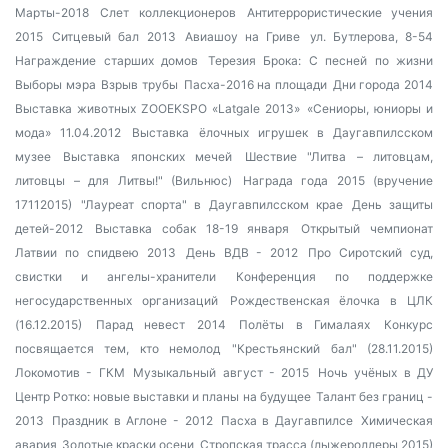
Марты-2018
Слет коллекционеров
Антитеррористические учения
2015
Ситцевый бал 2013
Авиашоу на Гриве
ул. Бутлерова, 8-54
Награждение старших домов
Терезия Брока: С песней по жизни
Выборы мэра
Взрыв трубы
Пасха-2016 на площади
Дни города 2014
Выставка животных ZOOEKSPO «Latgale 2013»
«Сениоры, юниоры и
мода» 11.04.2012
Выставка ёлочных игрушек в Даугавпилсском
музее
Выставка японских мечей
Шествие "Литва – литовцам,
литовцы – для Литвы!" (Вильнюс)
Награда года 2015 (вручение
17112015)
"Лауреат спорта" в Даугавпилсском крае
День защиты
детей-2012
Выставка собак 18-19 января
Открытый чемпионат
Латвии по спидвею 2013
День ВДВ - 2012
Про Сиротский суд,
свистки и ангелы-хранители
Конференция по поддержке
негосударственных организаций
Рождественская ёлочка в ЦЛК
(16.12.2015)
Парад невест 2014
Полёты в Гималаях
Конкурс
посвящается тем, кто немолод
"Крестьянский бал" (28.11.2015)
Локомотив - ГКМ
Музыкальный август - 2015
Ночь учёных в ДУ
Центр Ротко: новые выставки и планы на будущее
Талант без границ -
2013
Праздник в Аглоне - 2012
Пасха в Даугавпилсе
Химическая
авария
Золотые краски осени
Стропская трасса (лыжероллеры 2015)