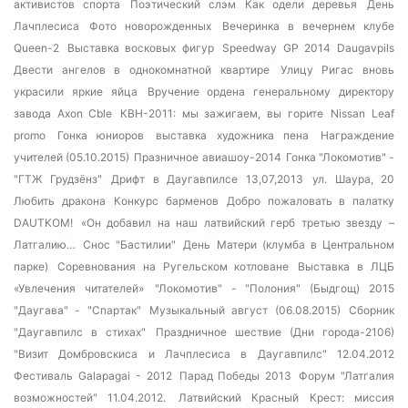
активистов спорта
Поэтический слэм
Как одели деревья
День
Лачплесиса
Фото новорожденных
Вечеринка в вечернем клубе
Queen-2
Выставка восковых фигур
Speedway GP 2014 Daugavpils
Двести ангелов в однокомнатной квартире
Улицу Ригас вновь
украсили яркие яйца
Вручение ордена генеральному директору
завода Axon Cble
КВН-2011: мы зажигаем, вы горите
Nissan Leaf
promo
Гонка юниоров
выставка художника пена
Награждение
учителей (05.10.2015)
Празничное авиашоу-2014
Гонка "Локомотив" -
"ГТЖ Грудзёнз"
Дрифт в Даугавпилсе 13,07,2013
ул. Шаура, 20
Любить дракона
Конкурс барменов
Добро пожаловать в палатку
DAUTKOM!
«Он добавил на наш латвийский герб третью звезду –
Латгалию…
Снос "Бастилии"
День Матери (клумба в Центральном
парке)
Соревнования на Ругельском котловане
Выставка в ЛЦБ
«Увлечения читателей»
"Локомотив" - "Полония" (Быдгощ) 2015
"Даугава" - "Спартак"
Музыкальный август (06.08.2015)
Сборник
"Даугавпилс в стихах"
Праздничное шествие (Дни города-2106)
"Визит Домбровскиса и Лачплесиса в Даугавпилс" 12.04.2012
Фестиваль Galapagai - 2012
Парад Победы 2013
Форум "Латгалия
возможностей" 11.04.2012.
Латвийский Красный Крест: миссия