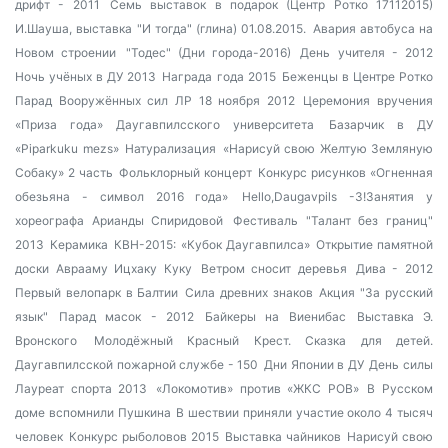
дрифт - 2011
Семь выставок в подарок (Центр Ротко 17112015)
И.Шауша, выставка "И тогда" (глина) 01.08.2015.
Авария автобуса на
Новом строении
"Тодес" (Дни города-2016)
День учителя - 2012
Ночь учёных в ДУ 2013
Награда года 2015
Беженцы в Центре Ротко
Парад Вооружённых сил ЛР 18 ноября 2012
Церемония вручения
«Приза года» Даугавпилсского университета
Базарчик в ДУ
«Piparkuku mezs»
Натурализация
«Нарисуй свою Желтую Земляную
Собаку» 2 часть
Фольклорный концерт
Конкурс рисунков «Огненная
обезьяна - символ 2016 года»
Hello,Daugavpils -3!Занятия у
хореографа Арианды Спиридовой
Фестиваль "Талант без границ"
2013
Керамика
КВН-2015: «Кубок Даугавпилса»
Открытие памятной
доски Аврааму Ицхаку Куку
Ветром сносит деревья
Дива - 2012
Первый велопарк в Балтии
Сила древних знаков
Акция "За русский
язык"
Парад масок - 2012
Байкеры на Виенибас
Выставка Э.
Вронского
Молодёжный Красный Крест. Сказка для детей.
Даугавпилсской пожарной службе - 150
Дни Японии в ДУ
День силы
Лауреат спорта 2013
«Локомотив» против «ЖКС РОВ»
В Русском
доме вспомнили Пушкина
В шествии приняли участие около 4 тысяч
человек
Конкурс рыболовов 2015
Выставка чайников
Нарисуй свою