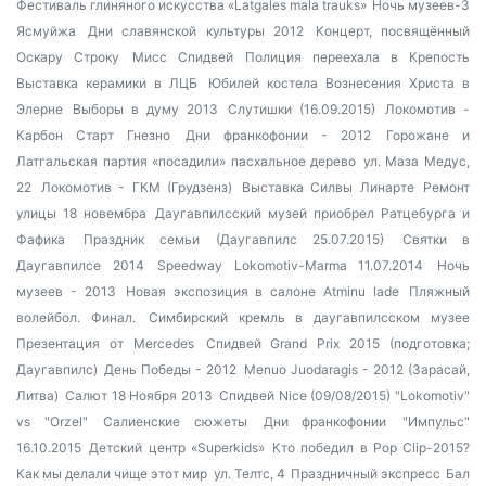
Фестиваль глиняного искусства «Latgales mala trauks»
Ночь музеев-3
Ясмуйжа
Дни славянской культуры 2012
Концерт, посвящённый
Оскару Строку
Мисс Спидвей
Полиция переехала в Крепость
Выставка керамики в ЛЦБ
Юбилей костела Вознесения Христа в
Элерне
Выборы в думу 2013
Слутишки (16.09.2015)
Локомотив -
Карбон Старт Гнезно
Дни франкофонии - 2012
Горожане и
Латгальская партия «посадили» пасхальное дерево
ул. Маза Медус,
22
Локомотив - ГКМ (Грудзенз)
Выставка Силвы Линарте
Ремонт
улицы 18 новембра
Даугавпилсский музей приобрел Ратцебурга и
Фафика
Праздник семьи (Даугавпилс 25.07.2015)
Святки в
Даугавпилсе 2014
Speedway Lokomotiv-Marma 11.07.2014
Ночь
музеев - 2013
Новая экспозиция в салоне Atminu lade
Пляжный
волейбол. Финал.
Симбирский кремль в даугавпилсском музее
Презентация от Mercedes
Спидвей Grand Prix 2015 (подготовка;
Даугавпилс)
День Победы - 2012
Menuo Juodaragis - 2012 (Зарасай,
Литва)
Салют 18 Ноября 2013
Спидвей Nice (09/08/2015) "Lokomotiv"
vs "Orzel"
Салиенские сюжеты
Дни франкофонии
"Импульс"
16.10.2015
Детский центр «Superkids»
Кто победил в Pop Clip-2015?
Как мы делали чище этот мир
ул. Телтс, 4
Праздничный экспресс
Бал