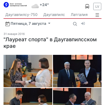
+24°
LV
Даугавпилсу-750
Даугавпилс
Латгалия
Латвия
Политика
Происшествия
Спорт
Пятница, 7 августа
Культура
Видео
Интервью
Экономика
Новости Даугавпилса
Ваш репортаж
31 января 2016
Общество
"Лауреат спорта" в Даугавпилсском
Транспорт
В мире
крае
Рыбалка и охота