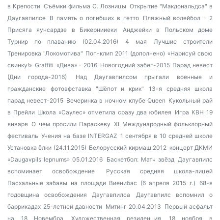
в Крепости
Съёмки фильма С. Лозницы
Открытие "Макдональдса" в
Даугавпилсе
В память о погибших в гетто
Пляжный волейбол - 2
Присяга яунсардзе в Бикернииеки
Анджейки в Польском доме
Турнир по плаванию (02.04.2016)
4 мая
Лучшие строители
Тренировка "Локомотива"
Поп-клип 2011 (дополнено)
«Нарисуй свою
свинку!»
Graffiti
«Дива» - 2016
Новогодний забег-2015
Парад невест
(Дни города-2016)
Над Даугавпилсом прыгали военные и
гражданские
фотовфставка "Шёпот и крик"
13-я средняя школа
парад невест-2015
Вечеринка в ночном клубе Queen
Кукольный рай
в Прейли
Школа «Саулес» отметила сразу два юбилея
Игра КВН 19
января
О чем просили Параскеву
XI Международный фольклорный
фестиваль
Учения на базе INTERGAZ
1 сентября в 10 средней школе
Установка ёлки (24.11.2015)
Белорусский кирмаш 2012
концерт ДКМИ
«Daugavpils lepnums» 05.01.2016
Баскетбол: Матч звёзд
Даугавпилс
вспоминает освобождение
Русская средняя школа-лицей
Пасхальные забавы на площади Виенибас (6 апреля 2015 г.)
68-я
годовщина освобождения Даугавпилса
Даугавпилс вспомнил о
баррикадах 25-летней давности
Митинг 20.04.2013
Первый асфальт
на 18 Новембра
Художественная резиденция
18 ноября в