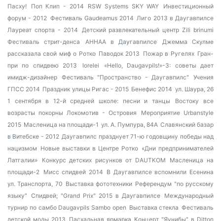
Пасху!
Поп Клип - 2014
RSW Systems SKY WAY
Инвестиционный
форум - 2012
Фестиваль Gaudeamus 2014
Лиго 2013 в Даугавпилсе
Лауреат спорта - 2014
Детский развлекательный центр Zili brinumi
Фестиваль стрит-денса
AHHAA в Даугавпилсе
Джемма Скулме
рассказала свой миф о Ротко
Паводок 2013
Пожар в Ругелях
Гран-
при по спидвею 2013
lorelei
«Hello, Daugavpils!»-3: советы дает
имидж-дизайнер
Фестиваль "Пространство - Даугавпилс"
Учения
ГПСС 2014
Праздник улицы Ригас - 2015
Бенефис 2014
ул. Шаура, 26
1 сентября в 12-й средней школе: песни и танцы
Востоку все
возрасты покорны
Локомотив - Островия
Мероприятие Urbanstyle
2015
Масленица на площади-1
ул. А. Пумпура, 84А
Славянский базар
в Витебске - 2012
Даугавпилс празднует 71-ю годовщину победы над
нацизмом
Новые выставки в Центре Ротко
«Дни предпринимателей
Латгалии»
Конкурс детских рисунков от DAUTKOM
Масленица на
площади-2
Мисс спидвей 2014
В Даугавпилсе вспомнили Есенина
ул. Транспорта, 70
Выставка фототехники
Референдум "по русскому
языку"
Спидвей; "Grand Prix" 2015 в Даугавпилсе
Международный
турнир по самбо Daugavpils Sambo open
Выставка стекла
Фестиваль
детской моды 2013
Пасхальная ярмарка
Концерт "Яунибы" в Ditton