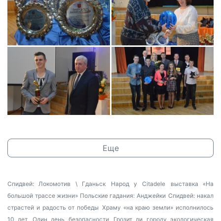
Еще
Спидвей: Локомотив \ Гданьск
Народ у Citadele
выставка «На
большой трассе жизни»
Польские гадания: Анджейки
Спидвей: накал
страстей и радость от победы
Храму «на краю земли» исполнилось
10 лет
Один день безопасности
Грозит ли городу экологическая