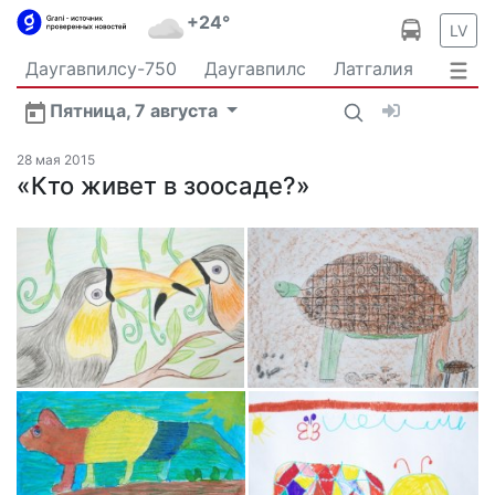
+24°
LV
Даугавпилсу-750
Даугавпилс
Латгалия
Латвия
Политика
Происшествия
Спорт
Пятница, 7 августа
Культура
Видео
Интервью
Экономика
Новости Даугавпилса
Ваш репортаж
28 мая 2015
Общество
«Кто живет в зоосаде?»
Транспорт
В мире
Рыбалка и охота