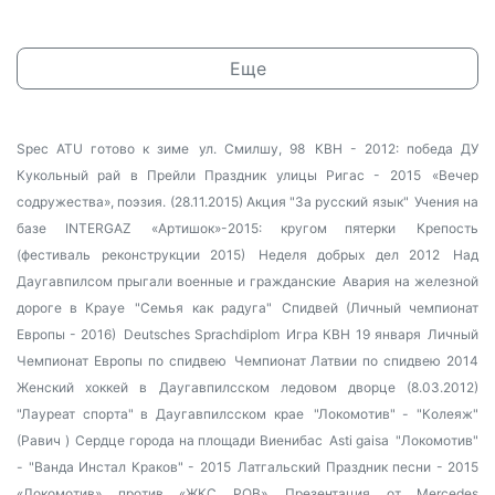
Еще
Spec ATU готово к зиме
ул. Смилшу, 98
КВН - 2012: победа ДУ
Кукольный рай в Прейли
Праздник улицы Ригас - 2015
«Вечер
содружества», поэзия. (28.11.2015)
Акция "За русский язык"
Учения на
базе INTERGAZ
«Артишок»-2015: кругом пятерки
Крепость
(фестиваль реконструкции 2015)
Неделя добрых дел 2012
Над
Даугавпилсом прыгали военные и гражданские
Авария на железной
дороге в Крауе
"Семья как радуга"
Спидвей (Личный чемпионат
Европы - 2016)
Deutsches Sprachdiplom
Игра КВН 19 января
Личный
Чемпионат Европы по спидвею
Чемпионат Латвии по спидвею 2014
Женский хоккей в Даугавпилсском ледовом дворце (8.03.2012)
"Лауреат спорта" в Даугавпилсском крае
"Локомотив" - "Колеяж"
(Равич )
Сердце города на площади Виенибас
Asti gaisa
"Локомотив"
- "Ванда Инстал Краков" - 2015
Латгальский Праздник песни - 2015
«Локомотив» против «ЖКС РОВ»
Презентация от Mercedes