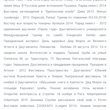
яркие яйца
В Русском доме вспомнили Пушкина
Парад невест 2014
Выставка автомоделей в "Британском клубе"
Дива 2013
Menuo
Juodaragis - 2012 (Зарасай, Литва)
Турнир по плаванию (02.04.2016)
Востоку все возрасты покорны
Артишок 2014
Парад невест - 2012
Церемония вручения «Приза года» Даугавпилсского университета
Международный турнир по самбо Daugavpils Sambo open
Праздничный экспресс
День здоровья
Дед Мороз из Великого
Устюга в Даугавпилсе
Локомотив - Люблин 25 августа 2013
13-я
средняя школа
Фотосессия в подарок
Прорыв трубы на улице
Cietoksna 66
ул. Транспорта, 70
Вручение Латгальской «Награды
года»
Украшение Даугавпилса в преддверии праздников
Праздник в
Аглоне - 2012
Фестиваль "Пространство - Даугавпилс"
Юбилей
костела Вознесения Христа в Элерне
Театральный фестиваль
18
ноября в Даугавпилсе
Обрушение снега в Крепости
Дед Мороз на
площади
Карнавал зумбы
Пенная вечеринка
Ночь музеев-1
Открытие велотрассы в Стропах
18 ноября в Риге
Мероприятие
Urbanstyle 2015
Джемма Скулме рассказала свой миф о Ротко
Выставка животных ZOOEKSPO «Latgale 2013»
Авария напротив