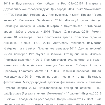
2012 в Даугавпилсе
Кто победил в Pop Clip-2015?
8 марта в
Даугавпилсской городской думе
Дни города 2014
Гонка "Локомотив"
- "ГТЖ Грудзёнз"
Референдум "по русскому языку"
Проект "Город
ангелов"
Фестиваль Gaudeamus 2014
«Нарисуй свою Желтую
Земляную Собаку» 3 часть
8 марта в Даугавпилсе
Химическая
авария
Забег в розовом - 2016
"Тодес" (Дни города-2016)
Ремонт
улицы 18 новембра
Новая спортивная трасса
Польские гадания:
Анджейки
Учения ГПСС 2014
Фестиваль глиняного искусства
«Latgales mala trauks»
Празничное авиашоу-2014
Даугавпилсский
музей приобрел Ратцебурга и Фафика
Отряд спецназа «Сигма»
Пляжный волейбол - 2012
Про Сиротский суд, свистки и ангелы-
хранители
«Нарисуй свою Желтую Земляную Собаку» 2 часть
Speedway Lokomotiv-Marma 11.07.2014
Пляжный волейбол. Финал.
«Аугшдаугава-2016»: живая история, песни и танцы
Выставка
фототехники
Международный детский фестиваль моды и талантов
Лауреат спорта 2013
Даугавпилсской пожарной службе - 150
Latvijas gaze (Ругели, учения)
"Локомотив" - "Полония" (Быдгощ) 2015
В «Solo» - праздничная распродажа
Добро начинается с Вас!
Сила
древних знаков
10-й Международный фестиваль «Дебют Премиум»