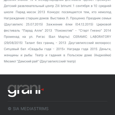
Детский развлекательный центр Zili brinumi
1 сентября в 10 средней
школе
Парад масок 2013
Конкурс посвящается тем, кто немолод
Награждение старших домов
Выставка Л. Проценко
Праздник семьи
(Даугавпилс 25.07.2015)
Зажжение ёлки (04.12.2015)
Цирковой
фестиваль "Парад Алле" 2013
"Локомотив" - "Старт Гнезно" 2014
Променад на ул. Ригас (Бал Марты)
CERAMIC LABORATORY
(29/08/2015)
Талант без границ - 2013
Даугавпилсский велокросс
Ситцевый бал «Свадьбы года - 2015»
Награда года 2015
Деньги,
женщины и рыбы
Театр и гадания в Польском доме (Анджейки)
Мюзикл "Дамский рай" (Даугавпилсский театр)
© SIA MEDIASTRIMS