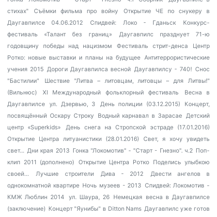
стихах"
Съёмки фильма про войну
Открытие ЧЕ по снукеру в
Даугавпилсе 04.06.2012
Спидвей: Локо - Гданьск
Конкурс-
фестиваль «Талант без границ»
Даугавпилс празднует 71-ю
годовщину победы над нацизмом
Фестиваль стрит-денса
Центр
Ротко: новые выставки и планы на будущее
Антитеррористические
учения 2015
Дороги Даугавпилса весной
Даугавпилсу - 740!
Снос
"Бастилии"
Шествие "Литва – литовцам, литовцы – для Литвы!"
(Вильнюс)
XI Международный фольклорный фестиваль
Весна в
Даугавпилсе
ул. Дзервью, 3
День полиции (03.12.2015)
Концерт,
посвящённый Оскару Строку
Водный карнавал в Зарасае
Детский
центр «Superkids»
День снега на Стропской эстраде (17.01.2016)
Открытие Центра литуанистики (28.01.2016)
Свет, я хочу увидеть
свет...
Дни края 2013
Гонка "Локомотив" - "Старт - Гнезно". ч.2
Поп-
клип 2011 (дополнено)
Открытие Центра Ротко
Поделись улыбкою
своей…
Лучшие строители
Дива - 2012
Двести ангелов в
однокомнатной квартире
Ночь музеев - 2013
Спидвей: Локомотив -
КМЖ Люблин 2014
ул. Шаура, 26
Немецкая весна в Даугавпилсе
(заключение)
Концерт "Яунибы" в Ditton Nams
Даугавпилс уже готов