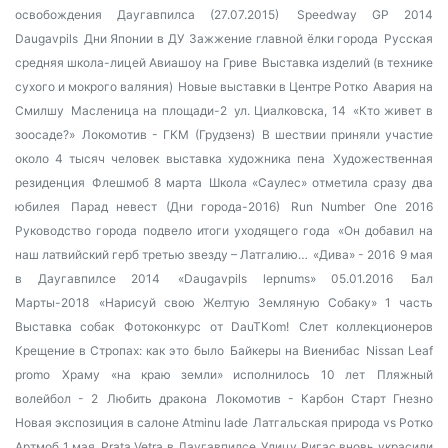
освобождения Даугавпилса (27.07.2015)
Speedway GP 2014
Daugavpils
Дни Японии в ДУ
Зажжение главной ёлки города
Русская
средняя школа-лицей
Авиашоу на Гриве
Выставка изделий (в технике
сухого и мокрого валяния)
Новые выставки в Центре Ротко
Авария на
Смилшу
Масленица на площади-2
ул. Циалковска, 14
«Кто живет в
зоосаде?»
Локомотив - ГКМ (Грудзенз)
В шествии приняли участие
около 4 тысяч человек
выставка художника пена
Художественная
резиденция
Флешмоб 8 марта
Школа «Саулес» отметила сразу два
юбилея
Парад невест (Дни города-2016)
Run Number One 2016
Руководство города подвело итоги уходящего года
«Он добавил на
наш латвийский герб третью звезду – Латгалию…
«Дива» - 2016
9 мая
в Даугавпилсе 2014
«Daugavpils lepnums» 05.01.2016
Бал
Марты-2018
«Нарисуй свою Желтую Земляную Собаку» 1 часть
Выставка собак
Фотоконкурс от DauTKom!
Слет коллекционеров
Крещение в Стропах: как это было
Байкеры на Виенибас
Nissan Leaf
promo
Храму «на краю земли» исполнилось 10 лет
Пляжный
волейбол - 2
Любить дракона
Локомотив - Карбон Старт Гнезно
Новая экспозиция в салоне Atminu lade
Латгальская природа vs Ротко
Артмоб 1 мая
Prata Vetra в Даугавпилсе
Улицу Ригас вновь украсили