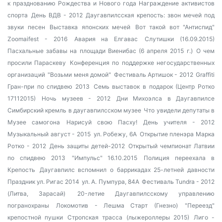
к празднованию Рождества и Нового года
Награждение активистов
спорта
День ВДВ - 2012
Даугавпилсская крепость: звон мечей под
звуки песен
Выставка японских мечей
Вот такой вот "Антиспид"
Zoomaifest - 2016
Авария на Елгавас
Слутишки (16.09.2015)
Пасхальные забавы на площади Виенибас (6 апреля 2015 г.)
О чем
просили Параскеву
Конференция по поддержке негосударственных
организаций
"Возьми меня домой"
Фестиваль Артишок - 2012
Graffiti
Гран-при по спидвею 2013
Семь выставок в подарок (Центр Ротко
17112015)
Ночь музеев - 2012
Дни Михоэлса в Даугавпилсе
Симбирский кремль в даугавпилсском музее
Что увидели депутаты в
Музее самогона
Нарисуй свою Пасху!
День учителя - 2012
Музыкальный август - 2015
ул. Робежу, 6А
Открытие пленэра Марка
Ротко - 2012
День защиты детей-2012
Открытый чемпионат Латвии
по спидвею 2013
"Импульс" 16.10.2015
Полиция переехала в
Крепость
Даугавпилс вспомнил о баррикадах 25-летней давности
Праздник ул. Ригас 2014
ул. А. Пумпура, 84А
Фестиваль Tundra - 2012
(Литва, Зарасай)
20-летие Даугавпилсскому управлению
погранохраны
Локомотив - Лешма Старт (Гнезно)
"Переезд"
крепостной пушки
Стропская трасса (лыжероллеры 2015)
Лиго -