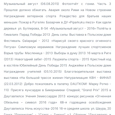
Музыкальный август (06.08.2015)
Фотоотчёт с гонки. Часть 3
Прошлое должно обжигать
Авария около Рими на Новом строении
Награждение ветеранов спорта
Рождество для братьев наших
меньших
Пожар в Ругелях
Базарчик в ДУ «Piparkuku mezs»
Как одели
деревья
ул. Бутлерова, 8-54
«Музыкальный август - 2016»
Полёты в
Гималаях
Парад Победы 2013
День силы
Выставка в Польском доме
Фестиваль Galapagai - 2012
«Нарисуй своего красного огненного
Петуха»
Симпозиум керамиков
Награждение лучших спортсменов
Взрыв трубы
Масленица - 2013
Выборы в думу 2013
16 марта в Риге
(2013)
Новогодний забег-2015
Лауреаты спорта - 2015
Крестный ход
в костёле
Юбилейный День Победы 2015
Анджейки в Польском доме
Награждение учителей (05.10.2015)
Благотворительная выставка
выставка «На большой трассе жизни»
Натурализация
КВН - ФИНАЛ
(22.03.2012)
Добро пожаловать в палатку DAUTKOM!
Марку Ротко -
110
Присяга яунсардзе в Бикернииеки
Спидвей; "Grand Prix" 2015 в
Даугавпилсе
Учения Земессардзе 2013
конкурс рисунков «Огненная
Обезьяна – символ 2016 года»
68-я годовщина освобождения
Даугавпилса
Ночь искусства-2016
16-я средняя школа
ул. Шаура, 20
Гонка "Локомотив" - "Старт - Гнезно" ч.1
Сборник "Даугавпилс в