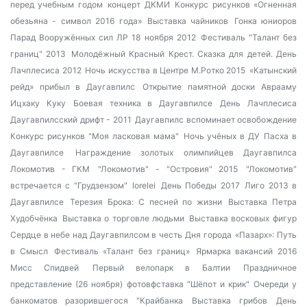
перед учебным годом
концерт ДКМИ
Конкурс рисунков «Огненная
обезьяна - символ 2016 года»
Выставка чайников
Гонка юниоров
Парад Вооружённых сил ЛР 18 ноября 2012
Фестиваль "Талант без
границ" 2013
Молодёжный Красный Крест. Сказка для детей.
День
Лачплесиса 2012
Ночь искусства в Центре М.Ротко 2015
«Катынский
рейд» прибыл в Даугавпилс
Открытие памятной доски Аврааму
Ицхаку Куку
Боевая техника в Даугавпилсе
День Лачплесиса
Даугавпилсский дрифт - 2011
Даугавпилс вспоминает освобождение
Конкурс рисунков "Моя ласковая мама"
Ночь учёных в ДУ
Пасха в
Даугавпилсе
Награждение золотых олимпийцев Даугавпилса
Локомотив - ГКМ
"Локомотив" - "Островия" 2015
"Локомотив"
встречается с "Грудзензом"
lorelei
День Победы 2017
Лиго 2013 в
Даугавпилсе
Терезия Брока: С песней по жизни
Выставка Петра
Худобчёнка
Выставка о торговле людьми
Выставка восковых фигур
Сердце в небе над Даугавпилсом в честь Дня города
«Пазарх»: Путь
в Смысл
Фестиваль «Талант без границ»
Ярмарка вакансий 2016
Мисс Спидвей
Первый велопарк в Балтии
Праздничное
представление (26 ноября)
фотовфставка "Шёпот и крик"
Очереди у
банкоматов разорившегося "Крайбанка
Выставка грибов
День