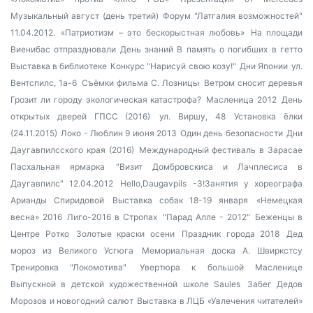
Музыкальный август (день третий)
Форум "Латгалия возможностей"
11.04.2012.
«Патриотизм – это бескорыстная любовь»
На площади
Виенибас отпраздновали День знаний
В память о погибших в гетто
Выставка в библиотеке
Конкурс "Нарисуй свою козу!"
Дни Японии
ул.
Вентспилс, 1а-6
Съёмки фильма С. Лозницы
Ветром сносит деревья
Грозит ли городу экологическая катастрофа?
Масленица 2012
День
открытых дверей ГПСС (2016)
ул. Виршу, 48
Установка ёлки
(24.11.2015)
Локо - Люблин 9 июня 2013
Один день безопасности
Дни
Даугавпилсского края (2016)
Международный фестиваль в Зарасае
Пасхальная ярмарка
"Визит Домбровскиса и Лачплесиса в
Даугавпилс" 12.04.2012
Hello,Daugavpils -3!Занятия у хореографа
Арианды Спиридовой
Выставка собак 18-19 января
«Немецкая
весна» 2016
Лиго-2016 в Стропах
"Парад Алле - 2012"
Беженцы в
Центре Ротко
Золотые краски осени
Праздник города 2018
Дед
мороз из Великого Усгюга
Мемориальная доска А. Швиркстсу
Тренировка "Локомотива"
Увертюра к большой Масленице
Выпускной в детской художественной школе Saules
Забег Дедов
Морозов и новогодний салют
Выставка в ЛЦБ «Увлечения читателей»