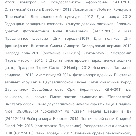
Итоги конкурса на Рождественское оформление 14.01.2016
Славянский базар в Витебске - 2012
Локомотив - Люблин
Конкурс в
"Клондайке"
Дни славянской культуры 2012
Дни города 2013
Годовщина освящения крепости
Конкурс детских рисунков "Водяной
дракон"
Фотовыставка Риты Кочмарёвой (04.12.2015)
4 мая
Праздничное шествие (Дни города-2106)
Дни поляков
Дни
франкофонии
Выставка Силвы Линарте
Белорусский кирмаш 2012
Награда года 2015 (вручение 17112015)
"Локомотив" - "Островия"
Парад масок - 2012
В Даугавпилсе прошел парад знаков зодиака
(фото)
Праздник Пурим
Салют 18 Ноября 2013
Чемпионат Латвии по
спидвею - 2012
Мисс спидвей 2014
Фото новорожденных
Выставка
ёлочных игрушек в Даугавпилсском музее
«Мой сказочный город
Даугавпилс»
Свадебные фото Юрия Бердникова
КВН-2011: мы
зажигаем, вы горите
Пикет против приватизации "Теплосетей"
Выставка собак
Юные даугавпилчане начали красить яйца
Спидвей
Nice (09/08/2015) "Lokomotiv" vs "Orzel"
Неделя Швеции в ДУ
(24.11.2015)
Выборы мэра
Бенефис 2014
Поэтический слэм
Спидвей
Grand Prix 2015 (подготовка; Даугавпилс)
Рождественская ёлочка в
ЦЛК (16.12.2015)
День Победы - 2012
Вручение ордена генеральному