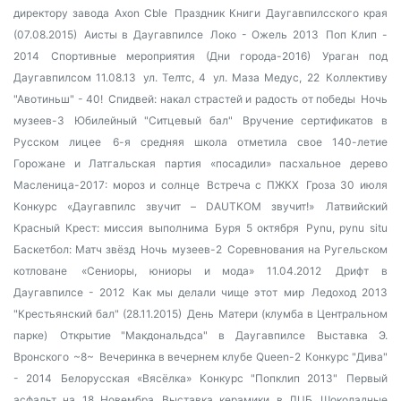
директору завода Axon Cble
Праздник Книги Даугавпилсского края
(07.08.2015)
Аисты в Даугавпилсе
Локо - Ожель 2013
Поп Клип -
2014
Спортивные мероприятия (Дни города-2016)
Ураган под
Даугавпилсом 11.08.13
ул. Телтс, 4
ул. Маза Медус, 22
Коллективу
"Авотиньш" - 40!
Спидвей: накал страстей и радость от победы
Ночь
музеев-3
Юбилейный "Ситцевый бал"
Вручение сертификатов в
Русском лицее
6-я средняя школа отметила свое 140-летие
Горожане и Латгальская партия «посадили» пасхальное дерево
Масленица-2017: мороз и солнце
Встреча с ПЖКХ
Гроза 30 июля
Конкурс «Даугавпилс звучит – DAUTKOM звучит!»
Латвийский
Красный Крест: миссия выполнима
Буря 5 октября
Pynu, pynu situ
Баскетбол: Матч звёзд
Ночь музеев-2
Соревнования на Ругельском
котловане
«Сениоры, юниоры и мода» 11.04.2012
Дрифт в
Даугавпилсе - 2012
Как мы делали чище этот мир
Ледоход 2013
"Крестьянский бал" (28.11.2015)
День Матери (клумба в Центральном
парке)
Открытие "Макдональдса" в Даугавпилсе
Выставка Э.
Вронского
~8~
Вечеринка в вечернем клубе Queen-2
Конкурс "Дива"
- 2014
Белорусская «Вясёлка»
Конкурс "Попклип 2013"
Первый
асфальт на 18 Новембра
Выставка керамики в ЛЦБ
Шоколадные