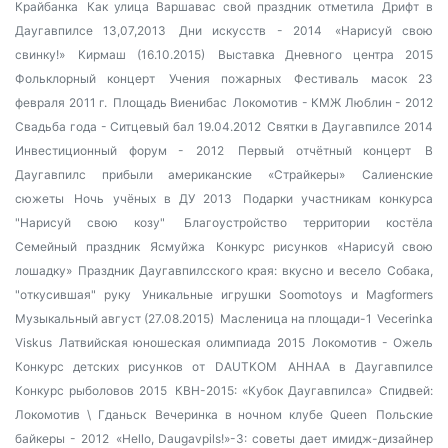
Крайбанка
Как улица Варшавас свой праздник отметила
Дрифт в
Даугавпилсе 13,07,2013
Дни искусств - 2014
«Нарисуй свою
свинку!»
Кирмаш (16.10.2015)
Выставка Дневного центра 2015
Фольклорный концерт
Учения пожарных
Фестиваль масок 23
февраля 2011 г.
Площадь Виенибас
Локомотив - КМЖ Люблин - 2012
Свадьба года - Ситцевый бал 19.04.2012
Святки в Даугавпилсе 2014
Инвестиционный форум - 2012
Первый отчётный концерт
В
Даугавпилс прибыли американские «Страйкеры»
Салиенские
сюжеты
Ночь учёных в ДУ 2013
Подарки участникам конкурса
"Нарисуй свою козу"
Благоустройство территории костёла
Семейный праздник
Ясмуйжа
Конкурс рисунков «Нарисуй свою
лошадку»
Праздник Даугавпилсского края: вкусно и весело
Собака,
"откусившая" руку
Уникальные игрушки Soomotoys и Magformers
Музыкальный август (27.08.2015)
Масленица на площади-1
Vecerinka
Viskus
Латвийская юношеская олимпиада 2015
Локомотив - Ожель
Конкурс детских рисунков от DAUTKOM
AHHAA в Даугавпилсе
Конкурс рыболовов 2015
КВН-2015: «Кубок Даугавпилса»
Спидвей:
Локомотив \ Гданьск
Вечеринка в ночном клубе Queen
Польские
байкеры - 2012
«Hello, Daugavpils!»-3: советы дает имидж-дизайнер