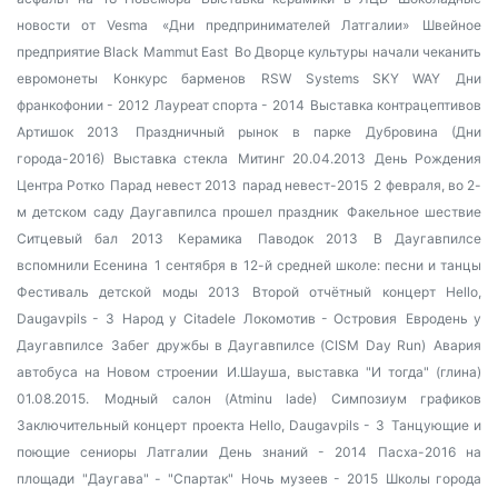
новости от Vesma
«Дни предпринимателей Латгалии»
Швейное
предприятие Black Mammut East
Во Дворце культуры начали чеканить
евромонеты
Конкурс барменов
RSW Systems SKY WAY
Дни
франкофонии - 2012
Лауреат спорта - 2014
Выставка контрацептивов
Артишок 2013
Праздничный рынок в парке Дубровина (Дни
города-2016)
Выставка стекла
Митинг 20.04.2013
День Рождения
Центра Ротко
Парад невест 2013
парад невест-2015
2 февраля, во 2-
м детском саду Даугавпилса прошел праздник
Факельное шествие
Ситцевый бал 2013
Керамика
Паводок 2013
В Даугавпилсе
вспомнили Есенина
1 сентября в 12-й средней школе: песни и танцы
Фестиваль детской моды 2013
Второй отчётный концерт Hello,
Daugavpils - 3
Народ у Citadele
Локомотив - Островия
Евродень у
Даугавпилсе
Забег дружбы в Даугавпилсе (CISM Day Run)
Авария
автобуса на Новом строении
И.Шауша, выставка "И тогда" (глина)
01.08.2015.
Модный салон (Atminu lade)
Симпозиум графиков
Заключительный концерт проекта Hello, Daugavpils - 3
Танцующие и
поющие сениоры Латгалии
День знаний - 2014
Пасха-2016 на
площади
"Даугава" - "Спартак"
Ночь музеев - 2015
Школы города