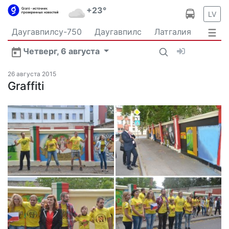
+23°
LV
Даугавпилсу-750
Даугавпилс
Латгалия
Латвия
Политика
Происшествия
Спорт
Четверг, 6 августа
Культура
Видео
Интервью
Экономика
Новости Даугавпилса
Ваш репортаж
26 августа 2015
Общество
Graffiti
Транспорт
В мире
Рыбалка и охота