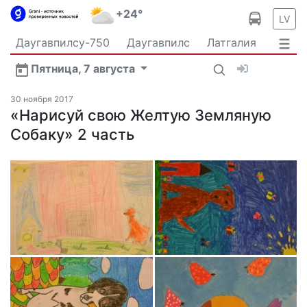
+24°
LV
Даугавпилсу-750
Даугавпилс
Латгалия
Латвия
Политика
Происшествия
Спорт
Пятница, 7 августа
Культура
Видео
Интервью
Экономика
Новости Даугавпилса
Ваш репортаж
30 ноября 2017
Общество
«Нарисуй свою Желтую Земляную
Транспорт
В мире
Собаку» 2 часть
Рыбалка и охота