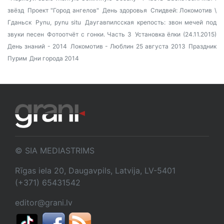
звёзд
Проект "Город ангелов"
День здоровья
Спидвей: Локомотив \
Гданьск
Pynu, pynu situ
Даугавпилсская крепость: звон мечей под
звуки песен
Фотоотчёт с гонки. Часть 3
Установка ёлки (24.11.2015)
День знаний - 2014
Локомотив - Люблин 25 августа 2013
Праздник
Пурим
Дни города 2014
© SIA MEDIASTRIMS
Rīgas iela 20, Daugavpils, Latvija, LV-5401
(+371) 65431542
editor@grani.lv