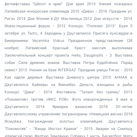
фотовфставка "Шёпот и крик"
Дни края 2013
Учения пожарных
Латвийская юношеская олимпиада 2015
«Дива» - 2016
Праздник ул.
Ригас 2014
Дни Японии в ДУ
Масленица 2012
Дни искусств - 2014
Инвестиционный форум - 2012
Конкурс "Попклип 2013"
Буря 5
октября
ул. Телтс, 4
Евродень у Даугавпилсе
Присяга яунсардзе в
Бикернииеки
Vecerinka Viskus
Праздничное представление (26
ноября)
Латвийский Красный Крест: миссия выполнима
Заключительный концерт проекта Hello, Daugavpils - 3
Выставка
собак
Сила древних знаков
Выставка Петра Худобчёнка
Парад
невест 2013
Учения на базе INTERGAZ
Праздник улицы Ригас - 2015
Как одели деревья
Выставка Дневного центра 2015
AHHAA в
Даугавпилсе
Байкеры на Виенибас
Деньги, женщины и рыбы
Конкурс "Дива" - 2014
Фестиваль "Талант без границ" 2013
«Локомотив» против «ЖКС РОВ»
Фото новорожденных
9 мая в
Даугавпилсе 2014
Ярмарка вакансий 2016
20-летие
Даугавпилсскому управлению погранохраны
«Немецкая весна» 2016
Ясмуйжа
Награждение золотых олимпийцев Даугавпилса
"Локомотив" - "Ванда Инстал Краков" - 2015
Авария на Смилшу
«Нарисуй свою Желтую Земляную Собаку» 1 часть
Баскетбол: Матч