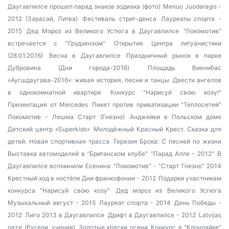
Даугавпилсе прошел парад знаков зодиака (фото)
Menuo Juodaragis -
2012 (Зарасай, Литва)
Фестиваль стрит-денса
Лауреаты спорта -
2015
Дед Мороз из Великого Устюга в Даугавпилсе
"Локомотив"
встречается с "Грудзензом"
Открытие Центра литуанистики
(28.01.2016)
Весна в Даугавпилсе
Праздничный рынок в парке
Дубровина (Дни города-2016)
Площадь Виенибас
«Аугшдаугава-2016»: живая история, песни и танцы
Двести ангелов
в однокомнатной квартире
Конкурс "Нарисуй свою козу!"
Презентация от Mercedes
Пикет против приватизации "Теплосетей"
Локомотив - Лешма Старт (Гнезно)
Анджейки в Польском доме
Детский центр «Superkids»
Молодёжный Красный Крест. Сказка для
детей.
Новая спортивная трасса
Терезия Брока: С песней по жизни
Выставка автомоделей в "Британском клубе"
"Парад Алле - 2012"
В
Даугавпилсе вспомнили Есенина
"Локомотив" - "Старт Гнезно" 2014
Крестный ход в костёле
Дни франкофонии - 2012
Подарки участникам
конкурса "Нарисуй свою козу"
Дед мороз из Великого Усгюга
Музыкальный август - 2015
Лауреат спорта - 2014
День Победы -
2012
Лиго 2013 в Даугавпилсе
Дрифт в Даугавпилсе - 2012
Latvijas
gaze (Ругели, учения)
Золотые краски осени
Конкурс в "Клондайке"