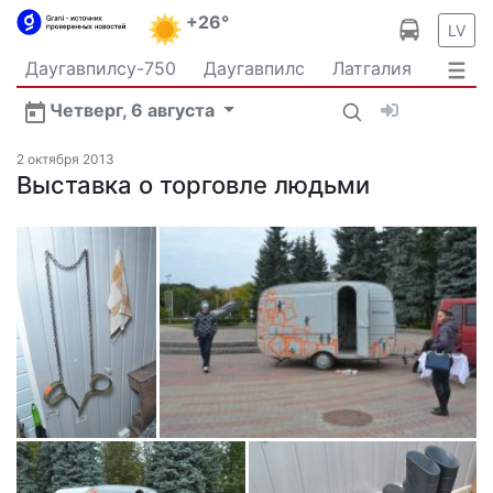
+26°
LV
Даугавпилсу-750
Даугавпилс
Латгалия
Латвия
Политика
Происшествия
Спорт
Четверг, 6 августа
Культура
Видео
Интервью
Экономика
Новости Даугавпилса
Ваш репортаж
2 октября 2013
Общество
Выставка о торговле людьми
Транспорт
В мире
Рыбалка и охота