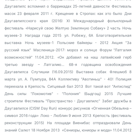
Даугавпилс вспомнил о баррикадах 25-летней давности
Фестиваль
масок 23 февраля 2011 г.
Крещение в Стропах: как это было
Дни
Даугавпилсского края (2016)
XI Международный фольклорный
фестиваль
«Нарисуй свою Желтую Земляную Собаку» 2 часть
Ночь
музеев-3
Награда года 2015
ул. Робежу, 6А
Благотворительная
выставка
Ночь музеев-1
Польские байкеры - 2012
Акция "За
русский язык"
Масленица-2017: мороз и солнце
Форум "Латгалия
возможностей" 11.04.2012.
«Он добавил на наш латвийский герб
третью звезду – Латгалию…
68-я годовщина освобождения
Даугавпилса
Слутишки (16.09.2015)
Выставка собак
Флешмоб 8
марта
ул. А. Пумпура, 84А
Коллективу "Авотиньш" - 40!
Полиция
переехала в Крепость
Ситцевый бал 2013
Вот такой вот "Антиспид"
День силы
"Локомотив" - "Полония" (Быдгощ) 2015
Лучшие
строители
Фестиваль "Пространство - Даугавпилс"
Забег дружбы в
Даугавпилсе (CISM Day Run)
конкурс рисунков «Огненная Обезьяна –
символ 2016 года»
Локо - Люблин 9 июня 2013
Крепость (фестиваль
реконструкции 2015)
На площади Виенибас отпраздновали День
знаний
Салют 18 Ноября 2013
«Сениоры, юниоры и мода» 11.04.2012