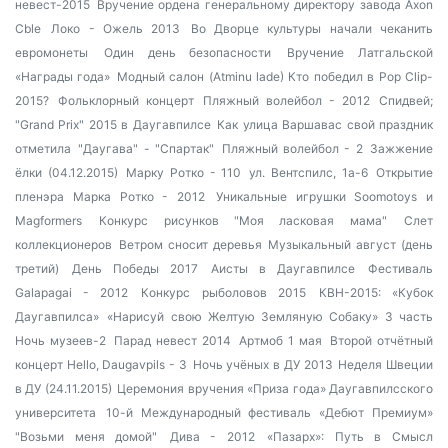
невест-2015
Вручение ордена генеральному директору завода Axon
Cble
Локо - Ожель 2013
Во Дворце культуры начали чеканить
евромонеты
Один день безопасности
Вручение Латгальской
«Награды года»
Модный салон (Atminu lade)
Кто победил в Pop Clip-
2015?
Фольклорный концерт
Пляжный волейбол - 2012
Спидвей;
"Grand Prix" 2015 в Даугавпилсе
Как улица Варшавас свой праздник
отметила
"Даугава" - "Спартак"
Пляжный волейбол - 2
Зажжение
ёлки (04.12.2015)
Марку Ротко - 110
ул. Вентспилс, 1а-6
Открытие
пленэра Марка Ротко - 2012
Уникальные игрушки Soomotoys и
Magformers
Конкурс рисунков "Моя ласковая мама"
Слет
коллекционеров
Ветром сносит деревья
Музыкальный август (день
третий)
День Победы 2017
Аисты в Даугавпилсе
Фестиваль
Galapagai - 2012
Конкурс рыболовов 2015
КВН-2015: «Кубок
Даугавпилса»
«Нарисуй свою Желтую Земляную Собаку» 3 часть
Ночь музеев-2
Парад невест 2014
Артмоб 1 мая
Второй отчётный
концерт Hello, Daugavpils - 3
Ночь учёных в ДУ 2013
Неделя Швеции
в ДУ (24.11.2015)
Церемония вручения «Приза года» Даугавпилсского
университета
10-й Международный фестиваль «Дебют Премиум»
"Возьми меня домой"
Дива - 2012
«Пазарх»: Путь в Смысл