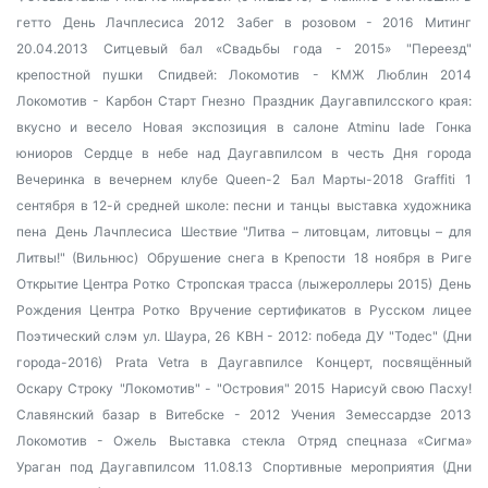
гетто
День Лачплесиса 2012
Забег в розовом - 2016
Митинг
20.04.2013
Ситцевый бал «Свадьбы года - 2015»
"Переезд"
крепостной пушки
Спидвей: Локомотив - КМЖ Люблин 2014
Локомотив - Карбон Старт Гнезно
Праздник Даугавпилсского края:
вкусно и весело
Новая экспозиция в салоне Atminu lade
Гонка
юниоров
Сердце в небе над Даугавпилсом в честь Дня города
Вечеринка в вечернем клубе Queen-2
Бал Марты-2018
Graffiti
1
сентября в 12-й средней школе: песни и танцы
выставка художника
пена
День Лачплесиса
Шествие "Литва – литовцам, литовцы – для
Литвы!" (Вильнюс)
Обрушение снега в Крепости
18 ноября в Риге
Открытие Центра Ротко
Стропская трасса (лыжероллеры 2015)
День
Рождения Центра Ротко
Вручение сертификатов в Русском лицее
Поэтический слэм
ул. Шаура, 26
КВН - 2012: победа ДУ
"Тодес" (Дни
города-2016)
Prata Vetra в Даугавпилсе
Концерт, посвящённый
Оскару Строку
"Локомотив" - "Островия" 2015
Нарисуй свою Пасху!
Славянский базар в Витебске - 2012
Учения Земессардзе 2013
Локомотив - Ожель
Выставка стекла
Отряд спецназа «Сигма»
Ураган под Даугавпилсом 11.08.13
Спортивные мероприятия (Дни