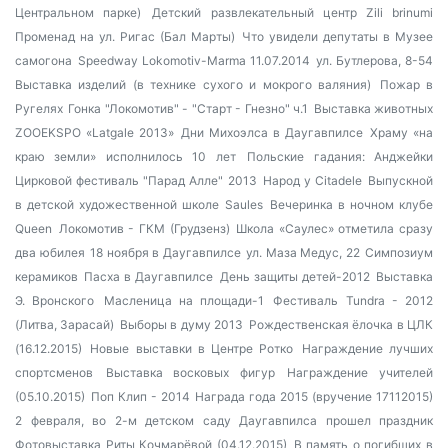
Центральном парке)
Детский развлекательный центр Zili brinumi
Променад на ул. Ригас (Бал Марты)
Что увидели депутаты в Музее
самогона
Speedway Lokomotiv-Marma 11.07.2014
ул. Бутлерова, 8-54
Выставка изделий (в технике сухого и мокрого валяния)
Пожар в
Ругелях
Гонка "Локомотив" - "Старт - Гнезно" ч.1
Выставка животных
ZOOEKSPO «Latgale 2013»
Дни Михоэлса в Даугавпилсе
Храму «на
краю земли» исполнилось 10 лет
Польские гадания: Анджейки
Цирковой фестиваль "Парад Алле" 2013
Народ у Citadele
Выпускной
в детской художественной школе Saules
Вечеринка в ночном клубе
Queen
Локомотив - ГКМ (Грудзенз)
Школа «Саулес» отметила сразу
два юбилея
18 ноября в Даугавпилсе
ул. Маза Медус, 22
Симпозиум
керамиков
Пасха в Даугавпилсе
День защиты детей-2012
Выставка
Э. Вронского
Масленица на площади-1
Фестиваль Tundra - 2012
(Литва, Зарасай)
Выборы в думу 2013
Рождественская ёлочка в ЦЛК
(16.12.2015)
Новые выставки в Центре Ротко
Награждение лучших
спортсменов
Выставка восковых фигур
Награждение учителей
(05.10.2015)
Поп Клип - 2014
Награда года 2015 (вручение 17112015)
2 февраля, во 2-м детском саду Даугавпилса прошел праздник
Фотовыставка Риты Кочмарёвой (04.12.2015)
В память о погибших в