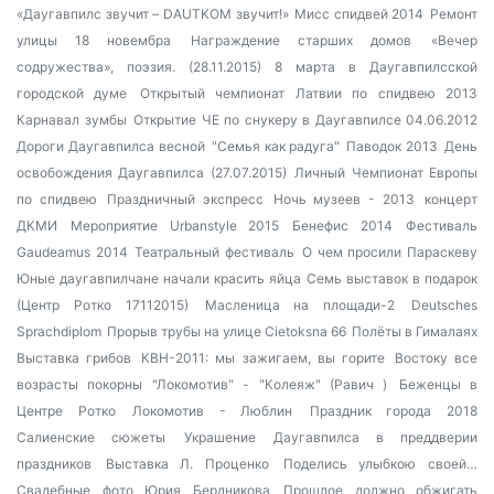
«Даугавпилс звучит – DAUTKOM звучит!»
Мисс спидвей 2014
Ремонт
улицы 18 новембра
Награждение старших домов
«Вечер
содружества», поэзия. (28.11.2015)
8 марта в Даугавпилсской
городской думе
Открытый чемпионат Латвии по спидвею 2013
Карнавал зумбы
Открытие ЧЕ по снукеру в Даугавпилсе 04.06.2012
Дороги Даугавпилса весной
"Семья как радуга"
Паводок 2013
День
освобождения Даугавпилса (27.07.2015)
Личный Чемпионат Европы
по спидвею
Праздничный экспресс
Ночь музеев - 2013
концерт
ДКМИ
Мероприятие Urbanstyle 2015
Бенефис 2014
Фестиваль
Gaudeamus 2014
Театральный фестиваль
О чем просили Параскеву
Юные даугавпилчане начали красить яйца
Семь выставок в подарок
(Центр Ротко 17112015)
Масленица на площади-2
Deutsches
Sprachdiplom
Прорыв трубы на улице Cietoksna 66
Полёты в Гималаях
Выставка грибов
КВН-2011: мы зажигаем, вы горите
Востоку все
возрасты покорны
"Локомотив" - "Колеяж" (Равич )
Беженцы в
Центре Ротко
Локомотив - Люблин
Праздник города 2018
Салиенские сюжеты
Украшение Даугавпилса в преддверии
праздников
Выставка Л. Проценко
Поделись улыбкою своей…
Свадебные фото Юрия Бердникова
Прошлое должно обжигать