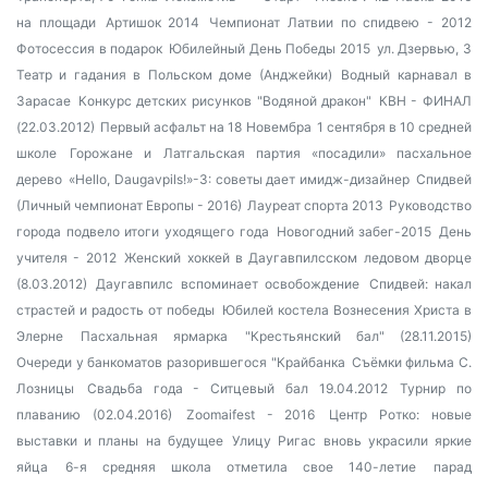
на площади
Артишок 2014
Чемпионат Латвии по спидвею - 2012
Фотосессия в подарок
Юбилейный День Победы 2015
ул. Дзервью, 3
Театр и гадания в Польском доме (Анджейки)
Водный карнавал в
Зарасае
Конкурс детских рисунков "Водяной дракон"
КВН - ФИНАЛ
(22.03.2012)
Первый асфальт на 18 Новембра
1 сентября в 10 средней
школе
Горожане и Латгальская партия «посадили» пасхальное
дерево
«Hello, Daugavpils!»-3: советы дает имидж-дизайнер
Спидвей
(Личный чемпионат Европы - 2016)
Лауреат спорта 2013
Руководство
города подвело итоги уходящего года
Новогодний забег-2015
День
учителя - 2012
Женский хоккей в Даугавпилсском ледовом дворце
(8.03.2012)
Даугавпилс вспоминает освобождение
Спидвей: накал
страстей и радость от победы
Юбилей костела Вознесения Христа в
Элерне
Пасхальная ярмарка
"Крестьянский бал" (28.11.2015)
Очереди у банкоматов разорившегося "Крайбанка
Съёмки фильма С.
Лозницы
Свадьба года - Ситцевый бал 19.04.2012
Турнир по
плаванию (02.04.2016)
Zoomaifest - 2016
Центр Ротко: новые
выставки и планы на будущее
Улицу Ригас вновь украсили яркие
яйца
6-я средняя школа отметила свое 140-летие
парад