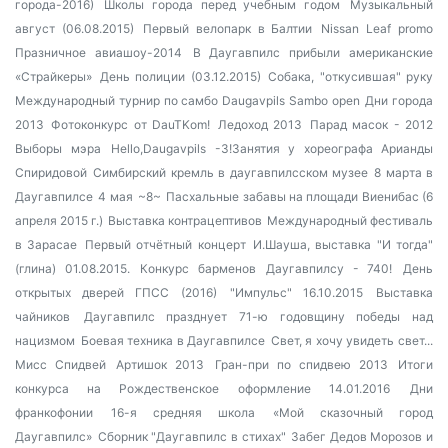
города-2016)
Школы города перед учебным годом
Музыкальный
август (06.08.2015)
Первый велопарк в Балтии
Nissan Leaf promo
Празничное авиашоу-2014
В Даугавпилс прибыли американские
«Страйкеры»
День полиции (03.12.2015)
Собака, "откусившая" руку
Международный турнир по самбо Daugavpils Sambo open
Дни города
2013
Фотоконкурс от DauTKom!
Ледоход 2013
Парад масок - 2012
Выборы мэра
Hello,Daugavpils -3!Занятия у хореографа Арианды
Спиридовой
Симбирский кремль в даугавпилсском музее
8 марта в
Даугавпилсе
4 мая
~8~
Пасхальные забавы на площади Виенибас (6
апреля 2015 г.)
Выставка контрацептивов
Международный фестиваль
в Зарасае
Первый отчётный концерт
И.Шауша, выставка "И тогда"
(глина) 01.08.2015.
Конкурс барменов
Даугавпилсу - 740!
День
открытых дверей ГПСС (2016)
"Импульс" 16.10.2015
Выставка
чайников
Даугавпилс празднует 71-ю годовщину победы над
нацизмом
Боевая техника в Даугавпилсе
Свет, я хочу увидеть свет...
Мисс Спидвей
Артишок 2013
Гран-при по спидвею 2013
Итоги
конкурса на Рождественское оформление 14.01.2016
Дни
франкофонии
16-я средняя школа
«Мой сказочный город
Даугавпилс»
Сборник "Даугавпилс в стихах"
Забег Дедов Морозов и