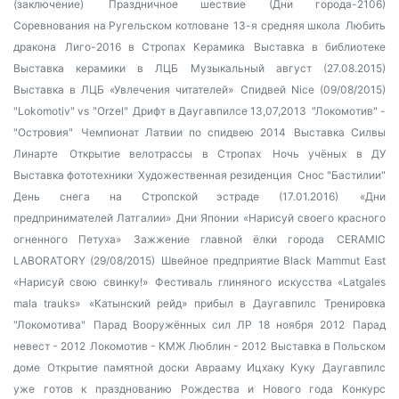
(заключение)
Праздничное шествие (Дни города-2106)
Соревнования на Ругельском котловане
13-я средняя школа
Любить
дракона
Лиго-2016 в Стропах
Керамика
Выставка в библиотеке
Выставка керамики в ЛЦБ
Музыкальный август (27.08.2015)
Выставка в ЛЦБ «Увлечения читателей»
Спидвей Nice (09/08/2015)
"Lokomotiv" vs "Orzel"
Дрифт в Даугавпилсе 13,07,2013
"Локомотив" -
"Островия"
Чемпионат Латвии по спидвею 2014
Выставка Силвы
Линарте
Открытие велотрассы в Стропах
Ночь учёных в ДУ
Выставка фототехники
Художественная резиденция
Снос "Бастилии"
День снега на Стропской эстраде (17.01.2016)
«Дни
предпринимателей Латгалии»
Дни Японии
«Нарисуй своего красного
огненного Петуха»
Зажжение главной ёлки города
CERAMIC
LABORATORY (29/08/2015)
Швейное предприятие Black Mammut East
«Нарисуй свою свинку!»
Фестиваль глиняного искусства «Latgales
mala trauks»
«Катынский рейд» прибыл в Даугавпилс
Тренировка
"Локомотива"
Парад Вооружённых сил ЛР 18 ноября 2012
Парад
невест - 2012
Локомотив - КМЖ Люблин - 2012
Выставка в Польском
доме
Открытие памятной доски Аврааму Ицхаку Куку
Даугавпилс
уже готов к празднованию Рождества и Нового года
Конкурс