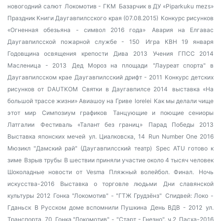
новогодний салют
Локомотив - ГКМ
Базарчик в ДУ «Piparkuku mezs»
Праздник Книги Даугавпилсского края (07.08.2015)
Конкурс рисунков
«Огненная обезьяна - символ 2016 года»
Авария на Елгавас
Даугавпилсской пожарной службе - 150
Игра КВН 19 января
Годовщина освящения крепости
Дива 2013
Учения ГПСС 2014
Масленица - 2013
Дед Мороз на площади
"Лауреат спорта" в
Даугавпилсском крае
Даугавпилсский дрифт - 2011
Конкурс детских
рисунков от DAUTKOM
Святки в Даугавпилсе 2014
выставка «На
большой трассе жизни»
Авиашоу на Гриве
lorelei
Как мы делали чище
этот мир
Симпозиум графиков
Танцующие и поющие сениоры
Латгалии
Фестиваль «Талант без границ»
Парад Победы 2013
Выставка японских мечей
ул. Циалковска, 14
Run Number One 2016
Мюзикл "Дамский рай" (Даугавпилсский театр)
Spec ATU готово к
зиме
Взрыв трубы
В шествии приняли участие около 4 тысяч человек
Шоколадные новости от Vesma
Пляжный волейбол. Финал.
Ночь
искусства-2016
Выставка о торговле людьми
Дни славянской
культуры 2012
Гонка "Локомотив" - "ГТЖ Грудзёнз"
Спидвей: Локо -
Гданьск
В Русском доме вспомнили Пушкина
День ВДВ - 2012
ул.
Транспорта, 70
Гонка "Локомотив" - "Старт - Гнезно". ч.2
Пасха-2016