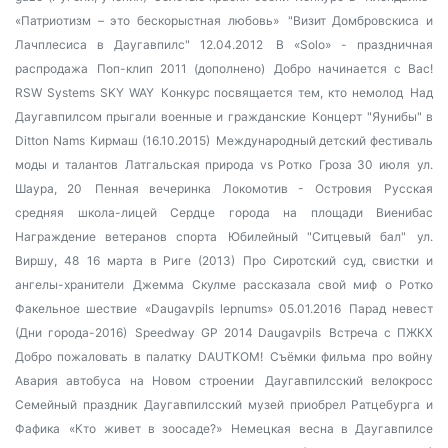
«Патриотизм – это бескорыстная любовь»
"Визит Домбровскиса и
Лачплесиса в Даугавпилс" 12.04.2012
В «Solo» - праздничная
распродажа
Поп-клип 2011 (дополнено)
Добро начинается с Вас!
RSW Systems SKY WAY
Конкурс посвящается тем, кто немолод
Над
Даугавпилсом прыгали военные и гражданские
Концерт "Яунибы" в
Ditton Nams
Кирмаш (16.10.2015)
Международный детский фестиваль
моды и талантов
Латгальская природа vs Ротко
Гроза 30 июля
ул.
Шаура, 20
Пенная вечеринка
Локомотив - Островия
Русская
средняя школа-лицей
Сердце города на площади Виенибас
Награждение ветеранов спорта
Юбилейный "Ситцевый бал"
ул.
Виршу, 48
16 марта в Риге (2013)
Про Сиротский суд, свистки и
ангелы-хранители
Джемма Скулме рассказала свой миф о Ротко
Факельное шествие
«Daugavpils lepnums» 05.01.2016
Парад невест
(Дни города-2016)
Speedway GP 2014 Daugavpils
Встреча с ПЖКХ
Добро пожаловать в палатку DAUTKOM!
Съёмки фильма про войну
Авария автобуса на Новом строении
Даугавпилсский велокросс
Семейный праздник
Даугавпилсский музей приобрел Ратцебурга и
Фафика
«Кто живет в зоосаде?»
Немецкая весна в Даугавпилсе