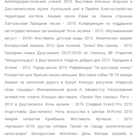
Антитеррористические учения 2015
Выставка ёлочных игрушек в
Даугавпилсском музее
Кукольный рай в Прейли
Благоустройство
территории костёла
Авария около Рими на Новом строении
Латгальский Праздник песни - 2015
Конференция по поддержке
негосударственных организаций
Ночь музеев - 2012
«Музыкальный
август - 2016»
Фестиваль детской моды 2013
Химическая авария
Белорусский кирмаш 2012
Дни поляков
Талант без границ - 2013
Праздник семьи (Даугавпилс 25.07.2015)
ул. Смилшу, 98
Открытие
"Макдональдса" в Даугавпилсе
Неделя добрых дел 2012
Праздник в
Аглоне - 2012
Парад масок 2013
Референдум "по русскому языку"
Рождество для братьев наших меньших
Выставка собак 18-19 января
Авария на железной дороге в Крауе
Конкурс рисунков «Нарисуй
свою лошадку»
Мемориальная доска А. Швиркстсу
Награждение
активистов спорта
Конкурс-фестиваль «Талант без границ»
Лиго -
2012 в Даугавпилсе
Ночь музеев - 2015
Спидвей Grand Prix 2015
(подготовка; Даугавпилс)
Ночь искусства в Центре М.Ротко 2015
Авария напротив Крайбанка
Фестиваль Артишок - 2012
«Артишок»-2015: кругом пятерки
Грозит ли городу экологическая
катастрофа?
Белорусская «Вясёлка»
День Матери (клумба в