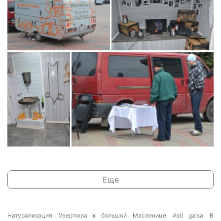
Еще
Натурализация
Увертюра к большой Масленице
Asti gaisa
В