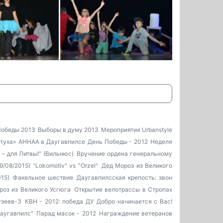
Победы 2013
Выборы в думу 2013
Мероприятие Urbanstyle
туха»
AHHAA в Даугавпилсе
День Победы - 2012
Неделя
 – для Литвы!" (Вильнюс)
Вручение ордена генеральному
/08/2015) "Lokomotiv" vs "Orzel"
Дед Мороз из Великого
15)
Факельное шествие
Даугавпилсская крепость: звон
роз из Великого Усгюга
Открытие велотрассы в Стропах
узеев-3
КВН - 2012: победа ДУ
Добро начинается с Вас!
аугавпилс"
Парад масок - 2012
Награждение ветеранов