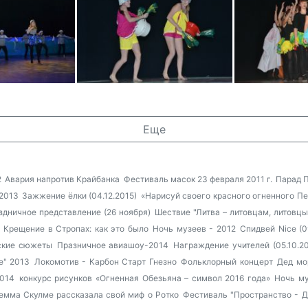
Еще
2
Авария напротив Крайбанка
Фестиваль масок 23 февраля 2011 г.
Парад 
2013
Зажжение ёлки (04.12.2015)
«Нарисуй своего красного огненного Пе
здничное представление (26 ноября)
Шествие "Литва – литовцам, литовцы
Крещение в Стропах: как это было
Ночь музеев - 2012
Спидвей Nice (09
ские сюжеты
Празничное авиашоу-2014
Награждение учителей (05.10.20
е" 2013
Локомотив - Карбон Старт Гнезно
Фольклорный концерт
Дед мо
2014
конкурс рисунков «Огненная Обезьяна – символ 2016 года»
Ночь м
мма Скулме рассказала свой миф о Ротко
Фестиваль "Пространство - Д