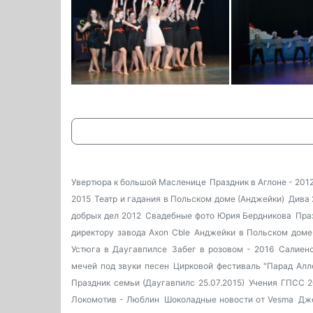
Увертюра к большой Масленице
Праздник в Аглоне - 201
2015
Театр и гадания в Польском доме (Анджейки)
Дива 
добрых дел 2012
Свадебные фото Юрия Бердникова
Пра
директору завода Axon Cble
Анджейки в Польском доме
Устюга в Даугавпилсе
Забег в розовом - 2016
Салиен
мечей под звуки песен
Цирковой фестиваль "Парад Алл
Праздник семьи (Даугавпилс 25.07.2015)
Учения ГПСС 
Локомотив - Люблин
Шоколадные новости от Vesma
Дже