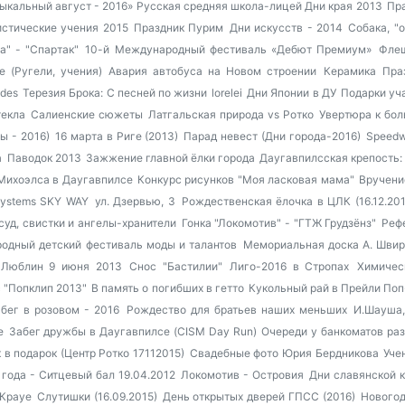
ыкальный август - 2016»
Русская средняя школа-лицей
Дни края 2013
Пра
истические учения 2015
Праздник Пурим
Дни искусств - 2014
Собака, "
а" - "Спартак"
10-й Международный фестиваль «Дебют Премиум»
Фле
ze (Ругели, учения)
Авария автобуса на Новом строении
Керамика
Пра
edes
Терезия Брока: С песней по жизни
lorelei
Дни Японии в ДУ
Подарки уч
текла
Салиенские сюжеты
Латгальская природа vs Ротко
Увертюра к бо
ы - 2016)
16 марта в Риге (2013)
Парад невест (Дни города-2016)
Speedw
а
Паводок 2013
Зажжение главной ёлки города
Даугавпилсская крепость: 
Михоэлса в Даугавпилсе
Конкурс рисунков "Моя ласковая мама"
Вручени
ystems SKY WAY
ул. Дзервью, 3
Рождественская ёлочка в ЦЛК (16.12.201
суд, свистки и ангелы-хранители
Гонка "Локомотив" - "ГТЖ Грудзёнз"
Реф
одный детский фестиваль моды и талантов
Мемориальная доска А. Швир
 Люблин 9 июня 2013
Снос "Бастилии"
Лиго-2016 в Стропах
Химичес
 "Попклип 2013"
В память о погибших в гетто
Кукольный рай в Прейли
Поп
бег в розовом - 2016
Рождество для братьев наших меньших
И.Шауша, 
е
Забег дружбы в Даугавпилсе (CISM Day Run)
Очереди у банкоматов ра
в подарок (Центр Ротко 17112015)
Свадебные фото Юрия Бердникова
Уче
года - Ситцевый бал 19.04.2012
Локомотив - Островия
Дни славянской 
 Крауе
Слутишки (16.09.2015)
День открытых дверей ГПСС (2016)
Новогод