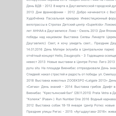
День ВДВ - 2012
8 марта в Даугавпилсской городской д
2013
Дни франкофонии - 2012
Добро начинается с Вас
Худобчёнка
Пасхальная ярмарка
Инвестиционный фору
велотрассы в Стропах
Детский центр «Superkids»
Локомо
лет
AHHAA в Даугавпилсе
Локо - Ожель 2013
Дни Япони
победы над нацизмом
Выставка Силвы Линарте
Церем
Даугавпилс)
Свет, я хочу увидеть свет...
Праздник Дау
14.01.2016
День Матери (клумба в Центральном парке)
отчётный концерт Hello, Daugavpils - 3
Годовщина освяще
невест 2013
Новые выставки в Центре Ротко
Лиго 2013
pynu situ
На площади Виенибас отпраздновали День зн
Спидвей: накал страстей и радость от победы
ул. Смилшу
2018
Выставка животных ZOOEKSPO «Latgale 2013»
Ден
«Сигма»
День знаний - 2014
Выставка грибов
Дрифт в
Виенибас
"Крестьянский бал" (28.11.2015)
Prata Vetra в 
"Колеяж" (Равич )
Run Number One 2016
Водный карнава
2012
Выставка собак 18-19 января
Центр Ротко: новые
Праздник улицы Ригас - 2015
«Аугшдаугава-2016»: жива