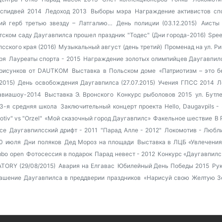
спидвей 2014
Ледоход 2013
Выборы мэра
Награждение активистов сп
ий герб третью звезду – Латгалию…
День полиции (03.12.2015)
Аисты 
етском саду Даугавпилса прошел праздник
"Тодес" (Дни города-2016)
Spee
сского края (2016)
Музыкальный август (день третий)
Променад на ул. Ри
ря
Лауреаты спорта - 2015
Награждение золотых олимпийцев Даугавпил
 рисунков от DAUTKOM
Выставка в Польском доме
«Патриотизм – это 
2015)
День освобождения Даугавпилса (27.07.2015)
Учения ГПСС 2014
Л
авиашоу-2014
Выставка Э. Вронского
Конкурс рыболовов 2015
ул. Бутл
3-я средняя школа
Заключительный концерт проекта Hello, Daugavpils -
tiv" vs "Orzel"
«Мой сказочный город Даугавпилс»
Факельное шествие
В 
се
Даугавпилсский дрифт - 2011
"Парад Алле - 2012"
Локомотив - Любли
30 июля
Дни поляков
Дед Мороз на площади
Выставка в ЛЦБ «Увлечения
mbo open
Фотосессия в подарок
Парад невест - 2012
Конкурс «Даугавпилс
TORY (29/08/2015)
Авария на Елгавас
Юбилейный День Победы 2015
Рук
ашение Даугавпилса в преддверии праздников
«Нарисуй свою Желтую З