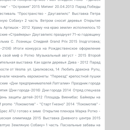
тив" - "Островия" 2015
Митинг 20.04.2013
Парад Победы
естиваль "Пространство - Даугавпилс"
Выставка Петра
ную Собаку» 2 часть
Ветром сносит деревья
Открытие
ь Артишок - 2012
Храму «на краю земли» исполнилось 10
ские «Страйкеры»
Даугавпилс празднует 71-ю годовщину
льма С. Лозницы
Спидвей Grand Prix 2015 (подготовка;
-2106)
Итоги конкурса на Рождественское оформление
 свой миф о Ротко
Музыкальный август - 2015
Второй
ительная выставка
Как одели деревья
Дива - 2012
Парад
ости от Vesma
ул. Циалковска, 14
Любить дракона
Pynu,
ачали чеканить евромонеты
"Переезд" крепостной пушки
нские
«Дни предпринимателей Латгалии»
Праздник города
тия (Дни города-2016)
Дни города 2014
Отряд спецназа
День защиты детей-2012
Площадь Виенибас
Байкеры на
f promo
"Локомотив" - "Старт Гнезно" 2014
"Локомотив" -
Spec ATU готово к зиме
Открытие пленэра Марка Ротко -
шеская олимпиада 2015
Выставка Дневного центра 2015
елтую Земляную Собаку» 1 часть
Пасхальные забавы на