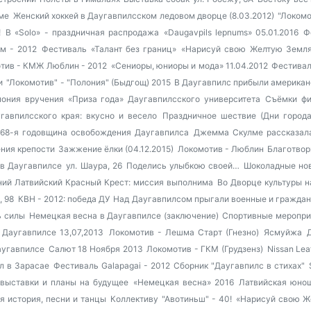
уме
Женский хоккей в Даугавпилсском ледовом дворце (8.03.2012)
"Локомо
!
В «Solo» - праздничная распродажа
«Daugavpils lepnums» 05.01.2016
Ф
м - 2012
Фестиваль «Талант без границ»
«Нарисуй свою Желтую Земля
тив - КМЖ Люблин - 2012
«Сениоры, юниоры и мода» 11.04.2012
Фестивал
и
"Локомотив" - "Полония" (Быдгощ) 2015
В Даугавпилс прибыли американ
ония вручения «Приза года» Даугавпилсского университета
Съёмки фи
гавпилсского края: вкусно и весело
Праздничное шествие (Дни города
68-я годовщина освобождения Даугавпилса
Джемма Скулме рассказала
ния крепости
Зажжение ёлки (04.12.2015)
Локомотив - Люблин
Благотвор
 в Даугавпилсе
ул. Шаура, 26
Поделись улыбкою своей…
Шоколадные нов
аний
Латвийский Красный Крест: миссия выполнима
Во Дворце культуры н
, 98
КВН - 2012: победа ДУ
Над Даугавпилсом прыгали военные и гражда
ь силы
Немецкая весна в Даугавпилсе (заключение)
Спортивные мероприя
 Даугавпилсе 13,07,2013
Локомотив - Лешма Старт (Гнезно)
Ясмуйжа
Даугавпилсе
Салют 18 Ноября 2013
Локомотив - ГКМ (Грудзенз)
Nissan Lea
л в Зарасае
Фестиваль Galapagai - 2012
Сборник "Даугавпилс в стихах"
 выставки и планы на будущее
«Немецкая весна» 2016
Латвийская юно
я история, песни и танцы
Коллективу "Авотиньш" - 40!
«Нарисуй свою Ж