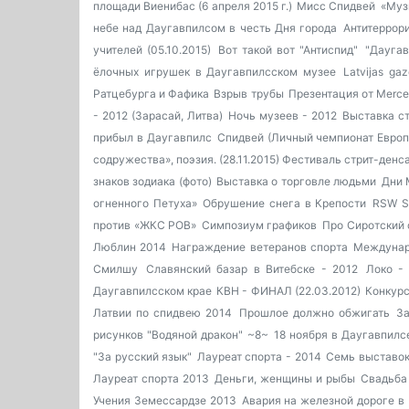
площади Виенибас (6 апреля 2015 г.)
Мисс Спидвей
«Муз
небе над Даугавпилсом в честь Дня города
Антитеррор
учителей (05.10.2015)
Вот такой вот "Антиспид"
"Даугав
ёлочных игрушек в Даугавпилсском музее
Latvijas ga
Ратцебурга и Фафика
Взрыв трубы
Презентация от Merc
- 2012 (Зарасай, Литва)
Ночь музеев - 2012
Выставка с
прибыл в Даугавпилс
Спидвей (Личный чемпионат Европ
содружества», поэзия. (28.11.2015)
Фестиваль стрит-денс
знаков зодиака (фото)
Выставка о торговле людьми
Дни 
огненного Петуха»
Обрушение снега в Крепости
RSW S
против «ЖКС РОВ»
Симпозиум графиков
Про Сиротский 
Люблин 2014
Награждение ветеранов спорта
Междунар
Смилшу
Славянский базар в Витебске - 2012
Локо -
Даугавпилсском крае
КВН - ФИНАЛ (22.03.2012)
Конкурс
Латвии по спидвею 2014
Прошлое должно обжигать
За
рисунков "Водяной дракон"
~8~
18 ноября в Даугавпилс
"За русский язык"
Лауреат спорта - 2014
Семь выставок 
Лауреат спорта 2013
Деньги, женщины и рыбы
Свадьба 
Учения Земессардзе 2013
Авария на железной дороге в