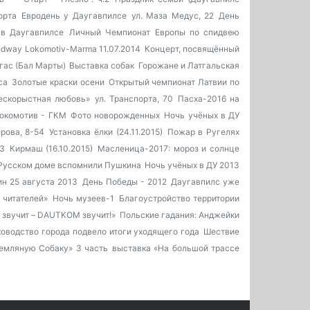
орта
Евродень у Даугавпилсе
ул. Маза Медус, 22
День
в Даугавпилсе
Личный Чемпионат Европы по спидвею
dway Lokomotiv-Marma 11.07.2014
Концерт, посвящённый
гас (Бал Марты)
Выставка собак
Горожане и Латгальская
са
Золотые краски осени
Открытый чемпионат Латвии по
бескорыстная любовь»
ул. Транспорта, 70
Пасха-2016 на
окомотив - ГКМ
Фото новорожденных
Ночь учёных в ДУ
ерова, 8-54
Установка ёлки (24.11.2015)
Пожар в Ругелях
 3
Кирмаш (16.10.2015)
Масленица-2017: мороз и солнце
Русском доме вспомнили Пушкина
Ночь учёных в ДУ 2013
н 25 августа 2013
День Победы - 2012
Даугавпилс уже
 читателей»
Ночь музеев-1
Благоустройство территории
 звучит – DAUTKOM звучит!»
Польские гадания: Анджейки
оводство города подвело итоги уходящего года
Шествие
емляную Собаку» 3 часть
выставка «На большой трассе