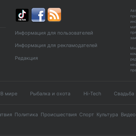
Ав
пр
ин
ма
Информация для пользователей
пр
за
Информация для рекламодателей
Мн
ко
Редакция
ре
не
пр
В мире
Рыбалка и охота
Hi-Tech
Свадьбa 
атвия
Политика
Происшествия
Спорт
Культура
Видео