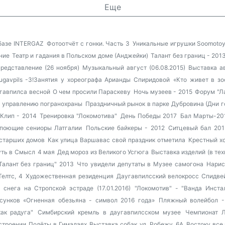
Еще
 базе INTERGAZ
Фотоотчёт с гонки. Часть 3
Уникальные игрушки Soomotoy
ние
Театр и гадания в Польском доме (Анджейки)
Талант без границ - 201
редставление (26 ноября)
Музыкальный август (06.08.2015)
Выставка а
augavpils -3!Занятия у хореографа Арианды Спиридовой
«Кто живет в зо
гавпилса весной
О чем просили Параскеву
Ночь музеев - 2015
Форум "Ла
 управлению погранохраны
Праздничный рынок в парке Дубровина (Дни г
Клип - 2014
Тренировка "Локомотива"
День Победы 2017
Бал Марты-20
поющие сениоры Латгалии
Польские байкеры - 2012
Ситцевый бал 201
старших домов
Как улица Варшавас свой праздник отметила
Крестный х
уть в Смысл
4 мая
Дед мороз из Великого Усгюга
Выставка изделий (в тех
Талант без границ" 2013
Что увидели депутаты в Музее самогона
Нарис
Телтс, 4
Художественная резиденция
Даугавпилсский велокросс
Спидвей
 снега на Стропской эстраде (17.01.2016)
"Локомотив" - "Ванда Инста
сунков «Огненная обезьяна - символ 2016 года»
Пляжный волейбол -
ак радуга"
Симбирский кремль в даугавпилсском музее
Чемпионат Л
строении
Полёты в Гималаях
Выставка собак
ул. Робежу, 6А
Востоку все