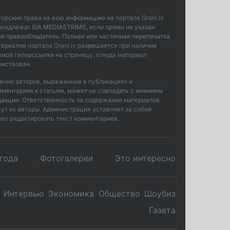
торские права на всю информацию на портале Grani.lv
инадлежат SIA MEDIASTRIMS, если прямо не указан
ой правообладатель. Полная или частичная перепечатка
териалов портала Grani.lv разрешается при наличии
ямой гиперссылки на страницу, откуда материал
имствован.
ение авторов, выраженное в публикациях и
мментариях к статьям, может не совпадать с мнением
дакции. Ответственность за содержание материалов
сут их авторы. Администрация оставляет за собой
аво редактировать текст комментариев.
года
Фотогалереи
Это интересно
Интервью
Экономика
Общество
Шоубиз
Газета