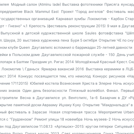
билея
Модный салон (Atminu lade)
Выставка фототехники
Присяга яунсар
предприятие Black Mammut East
Проект "Город ангелов"
Фестиваль мас
государственных организаций
Карнавал зумбы
Локомотив - Карбон Стар
рт - Гнезно" ч.1
Крепость (фестиваль реконструкции 2015)
9 мая в Дауга
Выпускной в детской художественной школе Saules
фотовфставка "Шёп
л. Шаура, 20
выставка художника пена
Буря 5 октября
Открытие ЧЕ по сну
чном клубе Queen
Даугавпилс вспомнил о баррикадах 25-летней давности
ейки в Польском доме
Даугавпилсской пожарной службе - 150
День учит
лопарк в Балтии
Праздник ул. Ригас 2014
Молодёжный Красный Крест. Ска
 Локомотив \ Гданьск
Ярмарка вакансий 2016
Выставка керамики в ЛЦБ
ест 2014
Конкурс посвящается тем, кто немолод
Конкурс рисунков «На
чение 17112015)
Юбилей костела Вознесения Христа в Элерне
Ночь искус
вних знаков
Один день безопасности
Пляжный волейбол. Финал.
Первый
строители
Весна в Даугавпилсе
ул. Вентспилс, 1а-6
Базарчик в ДУ «Pi
крытие памятной доски Аврааму Ицхаку Куку
Открытие "Макдональдса" в
ный фестиваль в Зарасае
Новая спортивная трасса
Мероприятие Urban
тся с "Грудзензом"
Ремонт улицы 18 новембра
Ночь музеев-2
Ночь искусс
ан под Даугавпилсом 11.08.13
«Артишок»-2015: кругом пятерки
Ситцевый 
ентра Ротко
Парад масок 2013
Слет коллекционеров
Гонка "Локомотив