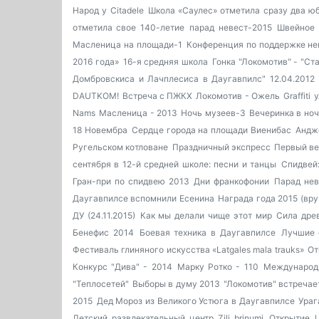
Народ у Citadele
Школа «Саулес» отметила сразу два ю
отметила свое 140-летие
парад невест-2015
Швейное 
Масленица на площади-1
Конференция по поддержке не
2016 года»
16-я средняя школа
Гонка "Локомотив" - "Ста
Домбровскиса и Лачплесиса в Даугавпилс" 12.04.2012
DAUTKOM!
Встреча с ПЖКХ
Локомотив - Ожель
Graffiti
у
Nams
Масленица - 2013
Ночь музеев-3
Вечеринка в но
18 Новембра
Сердце города на площади Виенибас
Андж
Ругельском котловане
Праздничный экспресс
Первый ве
сентября в 12-й средней школе: песни и танцы
Спидвей:
Гран-при по спидвею 2013
Дни франкофонии
Парад нев
Даугавпилсе вспомнили Есенина
Награда года 2015 (вру
ДУ (24.11.2015)
Как мы делали чище этот мир
Сила дре
Бенефис 2014
Боевая техника в Даугавпилсе
Лучшие 
Фестиваль глиняного искусства «Latgales mala trauks»
От
Конкурс "Дива" - 2014
Марку Ротко - 110
Международ
"Теплосетей"
Выборы в думу 2013
"Локомотив" встречае
2015
Дед Мороз из Великого Устюга в Даугавпилсе
Ураг
Детский развлекательный центр Zili brinumi
Открытие Ц