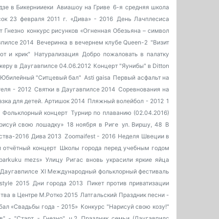
дзе в Бикернииеки
Авиашоу на Гриве
6-я средняя школа
ок 23 февраля 2011 г.
«Дива» - 2016
День Лачплесиса
т Гнезно
конкурс рисунков «Огненная Обезьяна – символ
впилсе 2014
Вечеринка в вечернем клубе Queen-2
"Визит
от и крик"
Натурализация
Добро пожаловать в палатку
керу в Даугавпилсе 04.06.2012
Концерт "Яунибы" в Ditton
Юбилейный "Ситцевый бал"
Asti gaisa
Первый асфальт на
еля - 2012
Святки в Даугавпилсе 2014
Соревнования на
зка для детей.
Артишок 2014
Пляжный волейбол - 2012
1
Фольклорный концерт
Турнир по плаванию (02.04.2016)
рисуй свою лошадку»
18 ноября в Риге
ул. Виршу, 48
В
ства-2016
Дива 2013
Zoomaifest - 2016
Неделя Швеции в
 отчётный концерт
Школы города перед учебным годом
parkuku mezs»
Улицу Ригас вновь украсили яркие яйца
 Даугавпилсе
XI Международный фольклорный фестиваль
style 2015
Дни города 2013
Пикет против приватизации
тва в Центре М.Ротко 2015
Латгальский Праздник песни -
бал «Свадьбы года - 2015»
Конкурс "Нарисуй свою козу!"
" - "Старт - Гнезно". ч.2
Праздник семьи (Даугавпилс