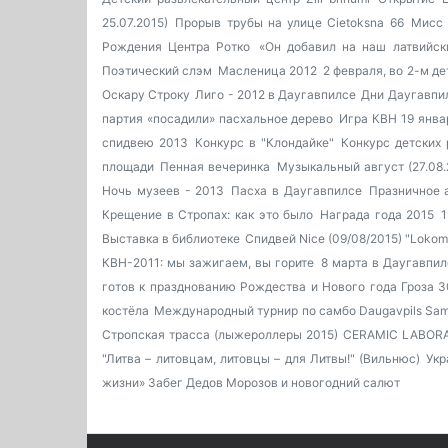
25.07.2015)
Прорыв трубы на улице Cietoksna 66
Мисс 
Рождения Центра Ротко
«Он добавил на наш латвийск
Поэтический слэм
Масленица 2012
2 февраля, во 2-м д
Оскару Строку
Лиго - 2012 в Даугавпилсе
Дни Даугавпил
партия «посадили» пасхальное дерево
Игра КВН 19 янва
спидвею 2013
Конкурс в "Клондайке"
Конкурс детских
площади
Пенная вечеринка
Музыкальный август (27.08.
Ночь музеев - 2013
Пасха в Даугавпилсе
Празничное 
Крещение в Стропах: как это было
Награда года 2015
1
Выставка в библиотеке
Спидвей Nice (09/08/2015) "Lokomo
КВН-2011: мы зажигаем, вы горите
8 марта в Даугавпил
готов к празднованию Рождества и Нового года
Гроза 
костёла
Международный турнир по самбо Daugavpils Sa
Стропская трасса (лыжероллеры 2015)
CERAMIC LABORA
"Литва – литовцам, литовцы – для Литвы!" (Вильнюс)
Укр
жизни»
Забег Дедов Морозов и новогодний салют