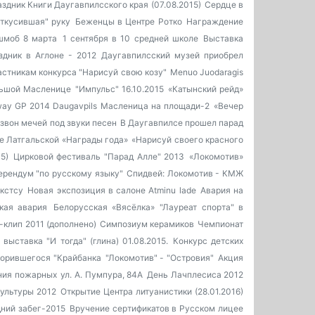
здник Книги Даугавпилсского края (07.08.2015)
Сердце в
откусившая" руку
Беженцы в Центре Ротко
Награждение
шмоб 8 марта
1 сентября в 10 средней школе
Выставка
здник в Аглоне - 2012
Даугавпилсский музей приобрел
астникам конкурса "Нарисуй свою козу"
Menuo Juodaragis
льшой Масленице
"Импульс" 16.10.2015
«Катынский рейд»
ay GP 2014 Daugavpils
Масленица на площади-2
«Вечер
звон мечей под звуки песен
В Даугавпилсе прошел парад
е Латгальской «Награды года»
«Нарисуй своего красного
5)
Цирковой фестиваль "Парад Алле" 2013
«Локомотив»
ерендум "по русскому языку"
Спидвей: Локомотив - КМЖ
кстсу
Новая экспозиция в салоне Atminu lade
Авария на
кая авария
Белорусская «Вясёлка»
"Лауреат спорта" в
-клип 2011 (дополнено)
Симпозиум керамиков
Чемпионат
выставка "И тогда" (глина) 01.08.2015.
Конкурс детских
зорившегося "Крайбанка
"Локомотив" - "Островия"
Акция
ния пожарных
ул. А. Пумпура, 84А
День Лачплесиса 2012
культуры 2012
Открытие Центра литуанистики (28.01.2016)
ний забег-2015
Вручение сертификатов в Русском лицее