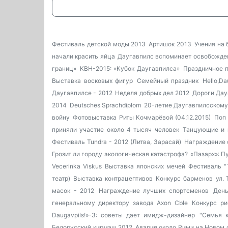
Фестиваль детской моды 2013
Артишок 2013
Учения на
начали красить яйца
Даугавпилс вспоминает освобожде
границ»
КВН-2015: «Кубок Даугавпилса»
Праздничное п
Выставка восковых фигур
Семейный праздник
Hello,D
Даугавпилсе - 2012
Неделя добрых дел 2012
Дороги Дау
2014
Deutsches Sprachdiplom
20-летие Даугавпилсскому
войну
Фотовыставка Риты Кочмарёвой (04.12.2015)
Поп 
приняли участие около 4 тысяч человек
Танцующие и 
Фестиваль Tundra - 2012 (Литва, Зарасай)
Награждение 
Грозит ли городу экологическая катастрофа?
«Пазарх»: П
Vecerinka Viskus
Выставка японских мечей
Фестиваль "
театр)
Выставка контрацептивов
Конкурс барменов
ул. 
масок - 2012
Награждение лучших спортсменов
День
генеральному директору завода Axon Cble
Конкурс ри
Daugavpils!»-3: советы дает имидж-дизайнер
"Семья к
Белорусский кирмаш 2012
Авария около Рими на Новом 