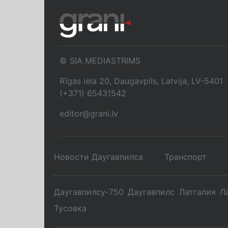
© SIA MEDIASTRIMS
Rīgas iela 20, Daugavpils, Latvija, LV-5401
(+371) 65431542
editor@grani.lv
Новости Даугавпилса
Транспорт
Даугавпилсу-750
Даугавпилс
Латгалия
Л
Тусовка