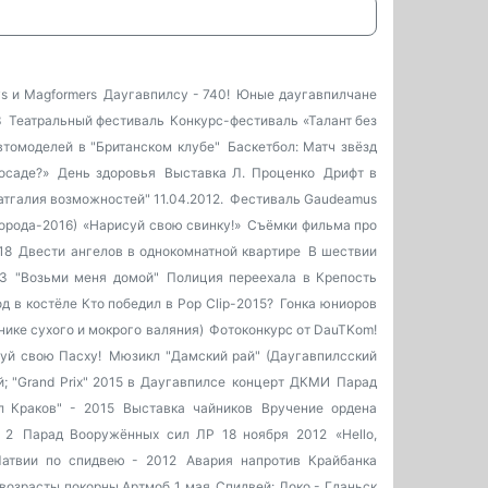
s и Magformers
Даугавпилсу - 740!
Юные даугавпилчане
3
Театральный фестиваль
Конкурс-фестиваль «Талант без
втомоделей в "Британском клубе"
Баскетбол: Матч звёзд
осаде?»
День здоровья
Выставка Л. Проценко
Дрифт в
тгалия возможностей" 11.04.2012.
Фестиваль Gaudeamus
орода-2016)
«Нарисуй свою свинку!»
Съёмки фильма про
18
Двести ангелов в однокомнатной квартире
В шествии
3
"Возьми меня домой"
Полиция переехала в Крепость
од в костёле
Кто победил в Pop Clip-2015?
Гонка юниоров
нике сухого и мокрого валяния)
Фотоконкурс от DauTKom!
уй свою Пасху!
Мюзикл "Дамский рай" (Даугавпилсский
; "Grand Prix" 2015 в Даугавпилсе
концерт ДКМИ
Парад
л Краков" - 2015
Выставка чайников
Вручение ордена
 2
Парад Вооружённых сил ЛР 18 ноября 2012
«Hello,
атвии по спидвею - 2012
Авария напротив Крайбанка
 возрасты покорны
Артмоб 1 мая
Спидвей: Локо - Гданьск