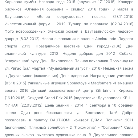
Карнавал зумбы
Награда года 2015 (вручение 17112015)
Конкурс
рисунков «Огненная обезьяна - символ 2016 года»
8 марта в
Даугавпилсе
«Вечер содружества», поэзия. (28.11.2015)
Инвестиционный форум - 2012
Турнир по плаванию (02.04.2016)
Фото новорожденных
Женский хоккей в Даугавпилсском ледовом
дворце (8.03.2012)
Новая экспозиция в салоне Atminu lade
Лауреат
спорта 2013
Праздничное шествие (Дни города-2106)
Дни
славянской культуры 2012
Неделя добрых дел 2012
Собака,
"откусившая" руку
День Лачплесиса
Пенная вечеринка
Променад на
ул. Ригас (Бал Марты)
«Музыкальный август - 2016»
Немецкая весна
в Даугавпилсе (заключение)
День здоровья
Награждение учителей
(05.10.2015)
Уникальные игрушки Soomotoys и Magformers
«Немецкая
весна» 2016
Детский развлекательный центр Zili brinumi
Кирмаш
(16.10.2015)
Спидвей Grand Prix 2015 (подготовка; Даугавпилс)
КВН -
ФИНАЛ (22.03.2012)
День знаний - 2014
1 сентября в 10 средней
школе
Один день безопасности
ул. Вентспилс, 1а-6
Добро
пожаловать в палатку DAUTKOM!
концерт ДКМИ
Поп-клип 2011
(дополнено)
Пляжный волейбол - 2
"Локомотив" - "Островия"
Сила
древних знаков
выставка художника пена
В Даугавпилсе прошел