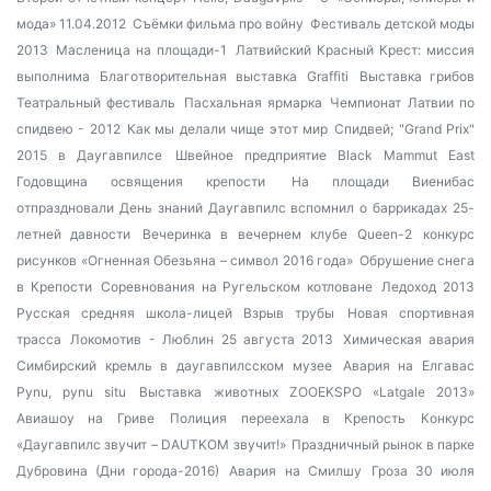
мода» 11.04.2012
Съёмки фильма про войну
Фестиваль детской моды
2013
Масленица на площади-1
Латвийский Красный Крест: миссия
выполнима
Благотворительная выставка
Graffiti
Выставка грибов
Театральный фестиваль
Пасхальная ярмарка
Чемпионат Латвии по
спидвею - 2012
Как мы делали чище этот мир
Спидвей; "Grand Prix"
2015 в Даугавпилсе
Швейное предприятие Black Mammut East
Годовщина освящения крепости
На площади Виенибас
отпраздновали День знаний
Даугавпилс вспомнил о баррикадах 25-
летней давности
Вечеринка в вечернем клубе Queen-2
конкурс
рисунков «Огненная Обезьяна – символ 2016 года»
Обрушение снега
в Крепости
Соревнования на Ругельском котловане
Ледоход 2013
Русская средняя школа-лицей
Взрыв трубы
Новая спортивная
трасса
Локомотив - Люблин 25 августа 2013
Химическая авария
Симбирский кремль в даугавпилсском музее
Авария на Елгавас
Pynu, pynu situ
Выставка животных ZOOEKSPO «Latgale 2013»
Авиашоу на Гриве
Полиция переехала в Крепость
Конкурс
«Даугавпилс звучит – DAUTKOM звучит!»
Праздничный рынок в парке
Дубровина (Дни города-2016)
Авария на Смилшу
Гроза 30 июля