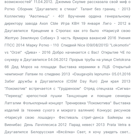
возможностей" 11.04.2012.
Джемма Скулме рассказала свой миф о
Ротко
Сборник "Даугавпилс в стихах"
Талант без границ - 2013
Коллективу "Авотиньш" - 40!
Вручение ордена генеральному
директору завода Axon Cble
Игра КВН 19 января
Лиго - 2012 в
Даугавпилсе
Крещение в Стропах: как это было
«Нарисуй свою
Желтую Земляную Собаку» 3 часть
Ярмарка вакансий 2016
Учения
ГПСС 2014
Марку Ротко - 110
Спидвей Nice (09/08/2015) "Lokomotiv"
vs "Orzel"
«Дива» - 2016
Добро начинается с Вас!
Открытие ЧЕ по
снукеру в Даугавпилсе 04.06.2012
Прорыв трубы на улице Cietoksna
66
Дед Мороз на площади
Выставка керамики в ЛЦБ
Открытый
чемпионат Латвии по спидвею 2013
«Daugavpils lepnums» 05.01.2016
Забег дружбы в Даугавпилсе (CISM Day Run)
Дни края 2013
"Локомотив" встречается с "Грудзензом"
Отряд спецназа «Сигма»
"Переезд" крепостной пушки
Танцующие и поющие сениоры
Латгалии
Фольклорный концерт
Тренировка "Локомотива"
Выставка
изделий (в технике сухого и мокрого валяния)
Конкурс рисунков
«Нарисуй свою лошадку»
Фестиваль стрит-денса
Байкеры на
Виенибас
День Лачплесиса 2012
Парад невест 2013
Prata Vetra в
Даугавпилсе
Белорусская «Вясёлка»
Свет, я хочу увидеть свет...