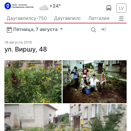
+24°
LV
Даугавпилсу-750
Даугавпилс
Латгалия
Латвия
Политика
Происшествия
Спорт
Пятница, 7 августа
Культура
Видео
Интервью
Экономика
Новости Даугавпилса
Ваш репортаж
18 августа 2016
Общество
ул. Виршу, 48
Транспорт
В мире
Рыбалка и охота