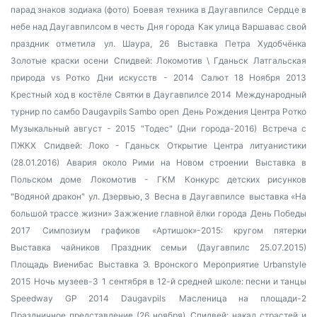
парад знаков зодиака (фото)
Боевая техника в Даугавпилсе
Сердце в
небе над Даугавпилсом в честь Дня города
Как улица Варшавас свой
праздник отметила
ул. Шаура, 26
Выставка Петра Худобчёнка
Золотые краски осени
Спидвей: Локомотив \ Гданьск
Латгальская
природа vs Ротко
Дни искусств - 2014
Салют 18 Ноября 2013
Крестный ход в костёле
Святки в Даугавпилсе 2014
Международный
турнир по самбо Daugavpils Sambo open
День Рождения Центра Ротко
Музыкальный август - 2015
"Тодес" (Дни города-2016)
Встреча с
ПЖКХ
Спидвей: Локо - Гданьск
Открытие Центра литуанистики
(28.01.2016)
Авария около Рими на Новом строении
Выставка в
Польском доме
Локомотив - ГКМ
Конкурс детских рисунков
"Водяной дракон"
ул. Дзервью, 3
Весна в Даугавпилсе
выставка «На
большой трассе жизни»
Зажжение главной ёлки города
День Победы
2017
Симпозиум графиков
«Артишок»-2015: кругом пятерки
Выставка чайников
Праздник семьи (Даугавпилс 25.07.2015)
Площадь Виенибас
Выставка Э. Вронского
Мероприятие Urbanstyle
2015
Ночь музеев-3
1 сентября в 12-й средней школе: песни и танцы
Speedway GP 2014 Daugavpils
Масленица на площади-2
Праздничное представление (26 ноября)
Спидвей: накал страстей и