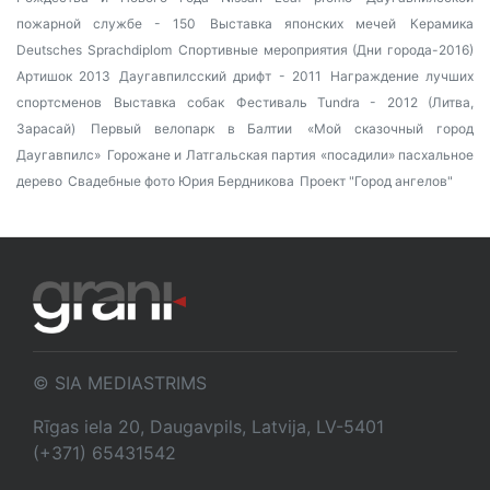
пожарной службе - 150
Выставка японских мечей
Керамика
Deutsches Sprachdiplom
Спортивные мероприятия (Дни города-2016)
Артишок 2013
Даугавпилсский дрифт - 2011
Награждение лучших
спортсменов
Выставка собак
Фестиваль Tundra - 2012 (Литва,
Зарасай)
Первый велопарк в Балтии
«Мой сказочный город
Даугавпилс»
Горожане и Латгальская партия «посадили» пасхальное
дерево
Свадебные фото Юрия Бердникова
Проект "Город ангелов"
© SIA MEDIASTRIMS
Rīgas iela 20, Daugavpils, Latvija, LV-5401
(+371) 65431542