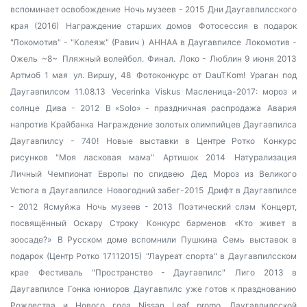
вспоминает освобождение
Ночь музеев - 2015
Дни Даугавпилсского
края (2016)
Награждение старших домов
Фотосессия в подарок
"Локомотив" - "Колеяж" (Равич )
AHHAA в Даугавпилсе
Локомотив -
Ожель
~8~
Пляжный волейбол. Финал.
Локо - Люблин 9 июня 2013
Артмоб 1 мая
ул. Виршу, 48
Фотоконкурс от DauTKom!
Ураган под
Даугавпилсом 11.08.13
Vecerinka Viskus
Масленица-2017: мороз и
солнце
Дива - 2012
В «Solo» - праздничная распродажа
Авария
напротив Крайбанка
Награждение золотых олимпийцев Даугавпилса
Даугавпилсу - 740!
Новые выставки в Центре Ротко
Конкурс
рисунков "Моя ласковая мама"
Артишок 2014
Натурализация
Личный Чемпионат Европы по спидвею
Дед Мороз из Великого
Устюга в Даугавпилсе
Новогодний забег-2015
Дрифт в Даугавпилсе
- 2012
Ясмуйжа
Ночь музеев - 2013
Поэтический слэм
Концерт,
посвящённый Оскару Строку
Конкурс барменов
«Кто живет в
зоосаде?»
В Русском доме вспомнили Пушкина
Семь выставок в
подарок (Центр Ротко 17112015)
"Лауреат спорта" в Даугавпилсском
крае
Фестиваль "Пространство - Даугавпилс"
Лиго 2013 в
Даугавпилсе
Гонка юниоров
Даугавпилс уже готов к празднованию
Рождества и Нового года
Nissan Leaf promo
Даугавпилсской