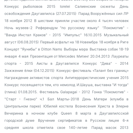
Конкурс рыболовов 2015
lorelei
Салиенские сюжеты
День
освобождения Даугавпилса (27.07.2015)
Парад Вооружённых сил ЛР
18 ноября 2012
В шествии приняли участие около 4 тысяч человек
Ночь музеев-2
Референдум "по русскому языку"
"Локомотив" -
"Ванда Инстал Краков" - 2015
"Импульс" 16.10.2015
Музыкальный
август (06.08.2015)
Первый асфальт на 18 Новембра
18 ноября в Риге
Концерт "Яунибы" в Ditton Nams
Выборы мэра
Выставка собак 18-19
января
4 мая
Презентация от Mercedes
Митинг 20.04.2013
Лауреаты
спорта - 2015
Аисты в Даугавпилсе
Конкурс "Дива" - 2014
Зажжение ёлки (04.12.2015)
Конкурс-фестиваль «Талант без границ»
Награждение активистов спорта
Антитеррористические учения 2015
Конкурс посвящается тем, кто немолод
И.Шауша, выставка "И тогда"
(глина) 01.08.2015.
Фестиваль Galapagai - 2012
Гонка "Локомотив" -
"Старт - Гнезно" ч.1
Бал Марты-2018
День Матери (клумба в
Центральном парке)
Юбилей костела Вознесения Христа в Элерне
Вечеринка в ночном клубе Queen
8 марта в Даугавпилсской
городской думе
Вручение сертификатов в Русском лицее
6-я
средняя школа отметила свое 140-летие
Парад масок 2013