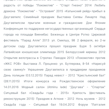
радость от победы
"Локомотив" - "Старт Гнезно" 2014
Любить
дракона
"Локомотив" - "Островия" 2015
«Катынский рейд» прибыл в
Даугавпилс
Семейный праздник
Выставка Силвы Линарте
Над
Даугавпилсом прыгали военные и гражданские
Дни Японии
Конференция по поддержке негосударственных организаций
Сердце
города на площади Виенибас
Беженцы в Центре Ротко
Цирковой
фестиваль "Парад Алле" 2013
ул. Смилшу, 98
2 февраля, во 2-м
детском саду Даугавпилса прошел праздник
Буря 5 октября
Латвийская юношеская олимпиада 2015
Белорусский кирмаш 2012
Открытие велотрассы в Стропах
Паводок 2013
«Локомотив» против
«ЖКС РОВ»
Выставка Л. Проценко
ул. Бутлерова, 8-54
«Нарисуй
свою свинку!»
Украшение Даугавпилса в преддверии праздников
День полиции (03.12.2015)
Парад невест - 2012
"Крестьянский бал"
(28.11.2015)
Итоги конкурса на Рождественское оформление
14.01.2016
Модный салон (Atminu lade)
"Даугава" - "Спартак"
Ситцевый бал «Свадьбы года - 2015»
Крепость (фестиваль
реконструкции 2015)
Праздник в Аглоне - 2012
Ночь музеев - 2012
Свадьба года - Ситцевый бал 19.04.2012
Форум "Латгалия