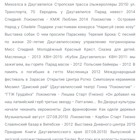
Михоэлса в Даугавпилсе
Стропская трасса (лыжероллеры 2015)
ул.
Транспорта, 70
Евродень у Даугавпилсе
Парад невест 2014
Спидвей: Локомотив - КМЖ Люблин 2014
Локомотив - Островия
Народ у Citadele
Подарки участникам конкурса "Нарисуй свою козу"
Выставка собак
О чем просили Параскеву
Терезия Брока: С песней
по жизни
20-летие Даугавпилсскому управлению погранохраны
Мисс Спидвей
Молодёжный Красный Крест. Сказка для детей.
Масленица - 2013
КВН-2015: «Кубок Даугавпилса»
КВН-2011: мы
зажигаем, вы горите
Парад масок - 2012
Польские байкеры - 2012
В
память о погибших в гетто
Масленица 2012
Международный
фестиваль в Зарасае
Открытие Центра Ротко
Симпозиум керамиков
Мюзикл "Дамский рай" (Даугавпилсский театр)
Гонка "Локомотив" -
"ГТЖ Грудзёнз"
Локомотив - Лешма Старт (Гнезно)
«Он добавил на
наш латвийский герб третью звезду – Латгалию…
Во Дворце культуры
начали чеканить евромонеты
Дни франкофонии
Как одели деревья
Музыкальный август (27.08.2015)
Локомотив - Карбон Старт Гнезно
Славянский базар в Витебске - 2012
Выставка Дневного центра 2015
Праздник Книги Даугавпилсского края (07.08.2015)
Выпускной в
детской художественной школе Saules
Востоку все возрасты покорны