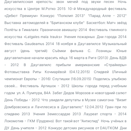
Даугавпилсская крепость: звон мечей под звуки песен
Ночь
искусства в Центре М.Ротко 2015
10-й Международный фестиваль
«Дебют Премиум»
Конкурс "Попклип 2013"
"Парад Алле - 2012"
Выставка автомоделей в "Британском клубе"
Баскетбол: Матч звёзд
Полёты в Гималаях
Празничное авиашоу-2014
Фестиваль глиняного
искусства «Latgales mala trauks»
Учения пожарных
Дни города 2014
Фестиваль Gaudeamus 2014
18 ноября в Даугавпилсе
Музыкальный
август (день третий)
Съёмки фильма С. Лозницы
Юные
даугавпилчане начали красить яйца
16 марта в Риге (2013)
День ВДВ
- 2012
В Даугавпилс прибыли американские «Страйкеры»
Фотовыставка Риты Кочмарёвой (04.12.2015)
Спидвей (Личный
чемпионат Европы - 2016)
Слутишки (16.09.2015)
Поделись улыбкою
своей…
Фестиваль Артишок - 2012
Школы города перед учебным
годом
ул. А. Пумпура, 84А
Забег Дедов Морозов и новогодний салют
День Победы - 2012
Что увидели депутаты в Музее самогона
"Визит
Домбровскиса и Лачплесиса в Даугавпилс" 12.04.2012
Гран-при по
спидвею 2013
Учения Земессардзе 2013
Лауреат спорта - 2014
Локомотив - ГКМ (Грудзенз)
Вот такой вот "Антиспид"
Ночь учёных в
ДУ
День учителя - 2012
Конкурс детских рисунков от DAUTKOM
Дни