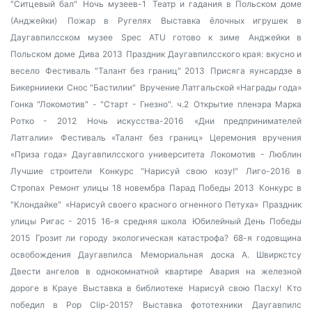
"Ситцевый бал"
Ночь музеев-1
Театр и гадания в Польском доме
(Анджейки)
Пожар в Ругелях
Выставка ёлочных игрушек в
Даугавпилсском музее
Spec ATU готово к зиме
Анджейки в
Польском доме
Дива 2013
Праздник Даугавпилсского края: вкусно и
весело
Фестиваль "Талант без границ" 2013
Присяга яунсардзе в
Бикернииеки
Снос "Бастилии"
Вручение Латгальской «Награды года»
Гонка "Локомотив" - "Старт - Гнезно". ч.2
Открытие пленэра Марка
Ротко - 2012
Ночь искусства-2016
«Дни предпринимателей
Латгалии»
Фестиваль «Талант без границ»
Церемония вручения
«Приза года» Даугавпилсского университета
Локомотив - Люблин
Лучшие строители
Конкурс "Нарисуй свою козу!"
Лиго-2016 в
Стропах
Ремонт улицы 18 новембра
Парад Победы 2013
Конкурс в
"Клондайке"
«Нарисуй своего красного огненного Петуха»
Праздник
улицы Ригас - 2015
16-я средняя школа
Юбилейный День Победы
2015
Грозит ли городу экологическая катастрофа?
68-я годовщина
освобождения Даугавпилса
Мемориальная доска А. Швиркстсу
Двести ангелов в однокомнатной квартире
Авария на железной
дороге в Крауе
Выставка в библиотеке
Нарисуй свою Пасху!
Кто
победил в Pop Clip-2015?
Выставка фототехники
Даугавпилс