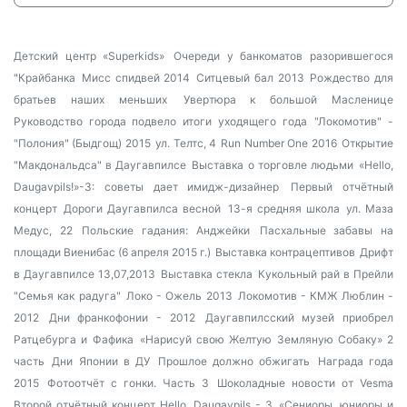
Детский центр «Superkids»
Очереди у банкоматов разорившегося
"Крайбанка
Мисс спидвей 2014
Ситцевый бал 2013
Рождество для
братьев наших меньших
Увертюра к большой Масленице
Руководство города подвело итоги уходящего года
"Локомотив" -
"Полония" (Быдгощ) 2015
ул. Телтс, 4
Run Number One 2016
Открытие
"Макдональдса" в Даугавпилсе
Выставка о торговле людьми
«Hello,
Daugavpils!»-3: советы дает имидж-дизайнер
Первый отчётный
концерт
Дороги Даугавпилса весной
13-я средняя школа
ул. Маза
Медус, 22
Польские гадания: Анджейки
Пасхальные забавы на
площади Виенибас (6 апреля 2015 г.)
Выставка контрацептивов
Дрифт
в Даугавпилсе 13,07,2013
Выставка стекла
Кукольный рай в Прейли
"Семья как радуга"
Локо - Ожель 2013
Локомотив - КМЖ Люблин -
2012
Дни франкофонии - 2012
Даугавпилсский музей приобрел
Ратцебурга и Фафика
«Нарисуй свою Желтую Земляную Собаку» 2
часть
Дни Японии в ДУ
Прошлое должно обжигать
Награда года
2015
Фотоотчёт с гонки. Часть 3
Шоколадные новости от Vesma
Второй отчётный концерт Hello, Daugavpils - 3
«Сениоры, юниоры и