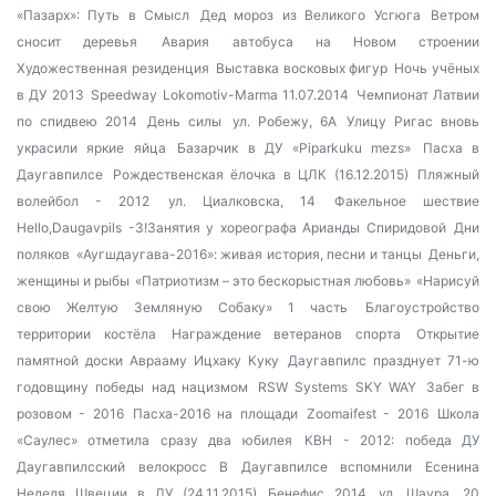
«Пазарх»: Путь в Смысл
Дед мороз из Великого Усгюга
Ветром
сносит деревья
Авария автобуса на Новом строении
Художественная резиденция
Выставка восковых фигур
Ночь учёных
в ДУ 2013
Speedway Lokomotiv-Marma 11.07.2014
Чемпионат Латвии
по спидвею 2014
День силы
ул. Робежу, 6А
Улицу Ригас вновь
украсили яркие яйца
Базарчик в ДУ «Piparkuku mezs»
Пасха в
Даугавпилсе
Рождественская ёлочка в ЦЛК (16.12.2015)
Пляжный
волейбол - 2012
ул. Циалковска, 14
Факельное шествие
Hello,Daugavpils -3!Занятия у хореографа Арианды Спиридовой
Дни
поляков
«Аугшдаугава-2016»: живая история, песни и танцы
Деньги,
женщины и рыбы
«Патриотизм – это бескорыстная любовь»
«Нарисуй
свою Желтую Земляную Собаку» 1 часть
Благоустройство
территории костёла
Награждение ветеранов спорта
Открытие
памятной доски Аврааму Ицхаку Куку
Даугавпилс празднует 71-ю
годовщину победы над нацизмом
RSW Systems SKY WAY
Забег в
розовом - 2016
Пасха-2016 на площади
Zoomaifest - 2016
Школа
«Саулес» отметила сразу два юбилея
КВН - 2012: победа ДУ
Даугавпилсский велокросс
В Даугавпилсе вспомнили Есенина
Неделя Швеции в ДУ (24.11.2015)
Бенефис 2014
ул. Шаура, 20