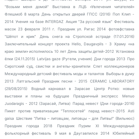
"Возьми меня домой"
Выставка в ЛЦБ «Увлечения читателей»
Флешмоб 8 марта
День открытых дверей ГПСС (2016)
Поп Клип -
2014
Учения на базе INTERGAZ
Акция "За русский язык"
Фестиваль
масок 23 февраля 2011 г.
Праздник ул. Ригас 2014
фотовфставка
"Шёпот и крик"
День снега на Стропской эстраде (17.01.2016)
Заключительный концерт проекта Hello, Daugavpils - 3
Храму «на
краю земли» исполнилось 10 лет
День защиты детей-2012
Установка
ёлки (24.11.2015)
Latvijas gaze (Ругели, учения)
Дни города 2013
Про
Сиротский суд, свистки и ангелы-хранители
Слет коллекционеров
Международный детский фестиваль моды и талантов
Выборы в думу
2013
Латгальский Праздник песни - 2015
CERAMIC LABORATORY
(29/08/2015)
Водный карнавал в Зарасае
Центр Ротко: новые
выставки и планы на будущее
Праздничный экспресс
Menuo
Juodaragis - 2012 (Зарасай, Литва)
Парад невест (Дни города-2016)
Пикет против приватизации "Теплосетей"
парад невест-2015
Asti
gaisa
Шествие "Литва – литовцам, литовцы – для Литвы!" (Вильнюс)
Праздник города 2018
Праздник Пурим
XI Международный
фольклорный фестиваль
9 мая в Даугавпилсе 2014
Юбилейный