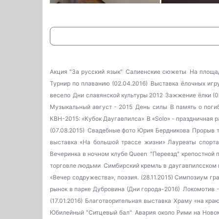
Акция "За русский язык"
Салиенские сюжеты
На площа
Турнир по плаванию (02.04.2016)
Выставка ёлочных игр
весело
Дни славянской культуры 2012
Зажжение ёлки (04
Музыкальный август - 2015
День силы
В память о поги
КВН-2015: «Кубок Даугавпилса»
В «Solo» - праздничная
(07.08.2015)
Свадебные фото Юрия Бердникова
Прорыв т
выставка «На большой трассе жизни»
Лауреаты спорта
Вечеринка в ночном клубе Queen
"Переезд" крепостной 
торговле людьми
Симбирский кремль в даугавпилсском
«Вечер содружества», поэзия. (28.11.2015)
Симпозиум гр
рынок в парке Дубровина (Дни города-2016)
Локомотив 
(17.01.2016)
Благотворительная выставка
Храму «на краю
Юбилейный "Ситцевый бал"
Авария около Рими на Ново