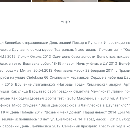
Еще
ди Виенибас отпраздновали День знаний
Пожар в Ругелях
Инвестиционны
ушек в Даугавпилсском музее
Театральный фестиваль
"Локомотив" - "Ко
.12.2015)
Локо - Ожель 2013
Один день безопасности
День открытых две
бших в гетто
Выставка собак 18-19 января
Ночь учёных в ДУ 2013
Бенеф
 распродажа
Митинг 20.04.2013
Фестиваль масок 23 февраля 2011 г.
Праздн
рубы на улице Cietoksna 66
Симпозиум керамиков
Сердце в небе над Да
 - 2015
Вручение Латгальской «Награды года»
Химическая авария
Арт
пушки
Как улица Варшавас свой праздник отметила
Чемпионат Латвии по 
 музее
Как одели деревья
Zoomaifest - 2016
Масленица - 2013
ул. А. Пумп
афиков
Мисс Спидвей
"Визит Домбровскиса и Лачплесиса в Даугавпилс" 
- ГКМ
День Победы 2017
"Возьми меня домой"
Парад невест 2014
Дни Ми
 земли» исполнилось 10 лет
ул. Циалковска, 14
Парад масок - 2012
Выбор
м строении
День Лачплесиса 2012
Семейный праздник
Крестный ход в к