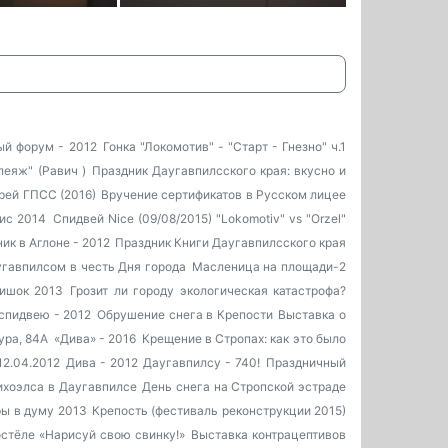
й форум - 2012
Гонка "Локомотив" - "Старт - Гнезно" ч.1
леяж" (Равич )
Праздник Даугавпилсского края: вкусно и
рей ГПСС (2016)
Вручение сертификатов в Русском лицее
ис 2014
Спидвей Nice (09/08/2015) "Lokomotiv" vs "Orzel"
ик в Аглоне - 2012
Праздник Книги Даугавпилсского края
угавпилсом в честь Дня города
Масленица на площади-2
ишок 2013
Грозит ли городу экологическая катастрофа?
спидвею - 2012
Обрушение снега в Крепости
Выставка о
ура, 84А
«Дива» - 2016
Крещение в Стропах: как это было
12.04.2012
Дива - 2012
Даугавпилсу - 740!
Праздничный
хоэлса в Даугавпилсе
День снега на Стропской эстраде
ы в думу 2013
Крепость (фестиваль реконструкции 2015)
остёле
«Нарисуй свою свинку!»
Выставка контрацептивов