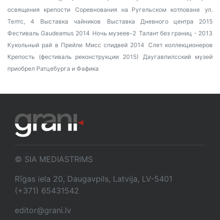
освящения крепости
Соревнования на Ругельском котловане
ул.
Телтс, 4
Выставка чайников
Выставка Дневного центра 2015
Фестиваль Gaudeamus 2014
Ночь музеев-2
Талант без границ - 2013
Кукольный рай в Прейли
Мисс спидвей 2014
Слет коллекционеров
Крепость (фестиваль реконструкции 2015)
Даугавпилсский музей
приобрел Ратцебурга и Фафика
© SIA MEDIASTRIMS
Rīgas iela 20, Daugavpils, Latvija, LV-5401
(+371) 65431542
editor@grani.lv