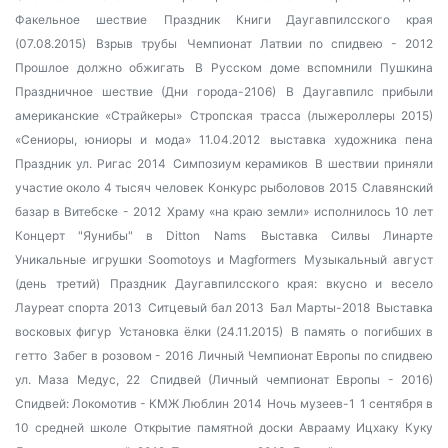
Факельное шествие
Праздник Книги Даугавпилсского края
(07.08.2015)
Взрыв трубы
Чемпионат Латвии по спидвею - 2012
Прошлое должно обжигать
В Русском доме вспомнили Пушкина
Праздничное шествие (Дни города-2106)
В Даугавпилс прибыли
американские «Страйкеры»
Стропская трасса (лыжероллеры 2015)
«Сениоры, юниоры и мода» 11.04.2012
выставка художника пена
Праздник ул. Ригас 2014
Симпозиум керамиков
В шествии приняли
участие около 4 тысяч человек
Конкурс рыболовов 2015
Славянский
базар в Витебске - 2012
Храму «на краю земли» исполнилось 10 лет
Концерт "Яунибы" в Ditton Nams
Выставка Силвы Линарте
Уникальные игрушки Soomotoys и Magformers
Музыкальный август
(день третий)
Праздник Даугавпилсского края: вкусно и весело
Лауреат спорта 2013
Ситцевый бал 2013
Бал Марты-2018
Выставка
восковых фигур
Установка ёлки (24.11.2015)
В память о погибших в
гетто
Забег в розовом - 2016
Личный Чемпионат Европы по спидвею
ул. Маза Медус, 22
Спидвей (Личный чемпионат Европы - 2016)
Спидвей: Локомотив - КМЖ Люблин 2014
Ночь музеев-1
1 сентября в
10 средней школе
Открытие памятной доски Аврааму Ицхаку Куку