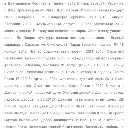
в Даугавпилсе
Фестиваль Tundra - 2012 (Литва, Зарасай)
Vecerinka
Viskus
Променад на ул. Ригас (Бал Марты)
Второй отчётный концерт
Hello, Daugavpils - 3
«Daugavpils lepnums» 05.01.2016
Конкурс
"Попклип 2013"
«Музыкальный август - 2016»
Масленица-2017:
мороз и солнце
Востоку все возрасты покорны
Свет, я хочу увидеть
свет...
Во Дворце культуры начали чеканить евромонеты
Водный
карнавал в Зарасае
ул. Смилшу, 98
Парад Вооружённых сил ЛР 18
ноября 2012
«Вечер содружества», поэзия. (28.11.2015)
Открытый
чемпионат Латвии по спидвею 2013
XI Международный фольклорный
фестиваль
И.Шауша, выставка "И тогда" (глина) 01.08.2015.
Улицу
Ригас вновь украсили яркие яйца
Семь выставок в подарок (Центр
Ротко 17112015)
Артишок 2014
Фестиваль детской моды 2013
Сила
древних знаков
Открытие пленэра Марка Ротко - 2012
8 марта в
Даугавпилсской городской думе
Женский хоккей в Даугавпилсском
ледовом дворце (8.03.2012)
Детский развлекательный центр Zili
brinumi
Неделя Швеции в ДУ (24.11.2015)
Nissan Leaf promo
«Нарисуй
свою Желтую Земляную Собаку» 2 часть
Латвийский Красный Крест:
миссия выполнима
Добро начинается с Вас!
Новые выставки в
Центре Ротко
Зажжение главной ёлки города
Пасхальные забавы на