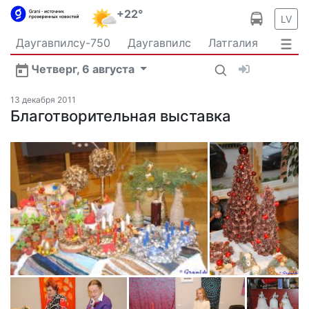
+22°
LV
Даугавпилсу-750
Даугавпилс
Латгалия
Латвия
Политика
Происшествия
Спорт
Четверг, 6 августа
Культура
Видео
Интервью
Экономика
Новости Даугавпилса
Ваш репортаж
13 декабря 2011
Общество
Благотворительная выставка
Транспорт
В мире
Рыбалка и охота