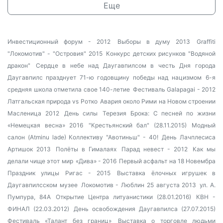
Еще
Инвестиционный форум - 2012
Выборы в думу 2013
Graffiti
"Локомотив" - "Островия" 2015
Конкурс детских рисунков "Водяной
дракон"
Сердце в небе над Даугавпилсом в честь Дня города
Даугавпилс празднует 71-ю годовщину победы над нацизмом
6-я
средняя школа отметила свое 140-летие
Фестиваль Galapagai - 2012
Латгальская природа vs Ротко
Авария около Рими на Новом строении
Масленица 2012
День силы
Терезия Брока: С песней по жизни
«Немецкая весна» 2016
"Крестьянский бал" (28.11.2015)
Модный
салон (Atminu lade)
Коллективу "Авотиньш" - 40!
День Лачплесиса
Артишок 2013
Полёты в Гималаях
Парад невест - 2012
Как мы
делали чище этот мир
«Дива» - 2016
Первый асфальт на 18 Новембра
Праздник улицы Ригас - 2015
Выставка ёлочных игрушек в
Даугавпилсском музее
Локомотив - Люблин 25 августа 2013
ул. А.
Пумпура, 84А
Открытие Центра литуанистики (28.01.2016)
КВН -
ФИНАЛ (22.03.2012)
День освобождения Даугавпилса (27.07.2015)
Фестиваль «Талант без границ»
Выставка о торговле людьми