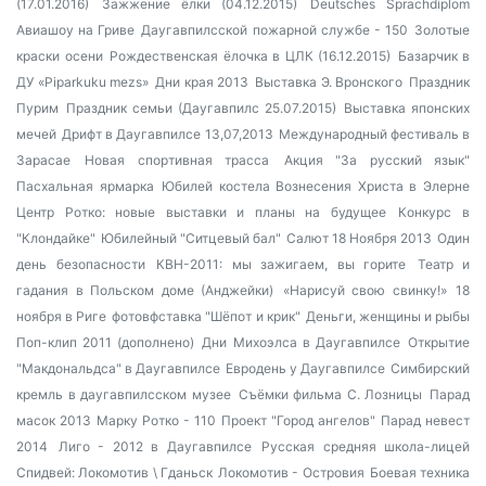
(17.01.2016)
Зажжение ёлки (04.12.2015)
Deutsches Sprachdiplom
Авиашоу на Гриве
Даугавпилсской пожарной службе - 150
Золотые
краски осени
Рождественская ёлочка в ЦЛК (16.12.2015)
Базарчик в
ДУ «Piparkuku mezs»
Дни края 2013
Выставка Э. Вронского
Праздник
Пурим
Праздник семьи (Даугавпилс 25.07.2015)
Выставка японских
мечей
Дрифт в Даугавпилсе 13,07,2013
Международный фестиваль в
Зарасае
Новая спортивная трасса
Акция "За русский язык"
Пасхальная ярмарка
Юбилей костела Вознесения Христа в Элерне
Центр Ротко: новые выставки и планы на будущее
Конкурс в
"Клондайке"
Юбилейный "Ситцевый бал"
Салют 18 Ноября 2013
Один
день безопасности
КВН-2011: мы зажигаем, вы горите
Театр и
гадания в Польском доме (Анджейки)
«Нарисуй свою свинку!»
18
ноября в Риге
фотовфставка "Шёпот и крик"
Деньги, женщины и рыбы
Поп-клип 2011 (дополнено)
Дни Михоэлса в Даугавпилсе
Открытие
"Макдональдса" в Даугавпилсе
Евродень у Даугавпилсе
Симбирский
кремль в даугавпилсском музее
Съёмки фильма С. Лозницы
Парад
масок 2013
Марку Ротко - 110
Проект "Город ангелов"
Парад невест
2014
Лиго - 2012 в Даугавпилсе
Русская средняя школа-лицей
Спидвей: Локомотив \ Гданьск
Локомотив - Островия
Боевая техника