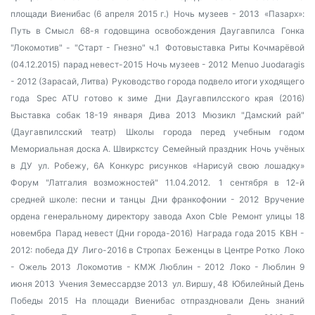
площади Виенибас (6 апреля 2015 г.)
Ночь музеев - 2013
«Пазарх»:
Путь в Смысл
68-я годовщина освобождения Даугавпилса
Гонка
"Локомотив" - "Старт - Гнезно" ч.1
Фотовыставка Риты Кочмарёвой
(04.12.2015)
парад невест-2015
Ночь музеев - 2012
Menuo Juodaragis
- 2012 (Зарасай, Литва)
Руководство города подвело итоги уходящего
года
Spec ATU готово к зиме
Дни Даугавпилсского края (2016)
Выставка собак 18-19 января
Дива 2013
Мюзикл "Дамский рай"
(Даугавпилсский театр)
Школы города перед учебным годом
Мемориальная доска А. Швиркстсу
Семейный праздник
Ночь учёных
в ДУ
ул. Робежу, 6А
Конкурс рисунков «Нарисуй свою лошадку»
Форум "Латгалия возможностей" 11.04.2012.
1 сентября в 12-й
средней школе: песни и танцы
Дни франкофонии - 2012
Вручение
ордена генеральному директору завода Axon Cble
Ремонт улицы 18
новембра
Парад невест (Дни города-2016)
Награда года 2015
КВН -
2012: победа ДУ
Лиго-2016 в Стропах
Беженцы в Центре Ротко
Локо
- Ожель 2013
Локомотив - КМЖ Люблин - 2012
Локо - Люблин 9
июня 2013
Учения Земессардзе 2013
ул. Виршу, 48
Юбилейный День
Победы 2015
На площади Виенибас отпраздновали День знаний