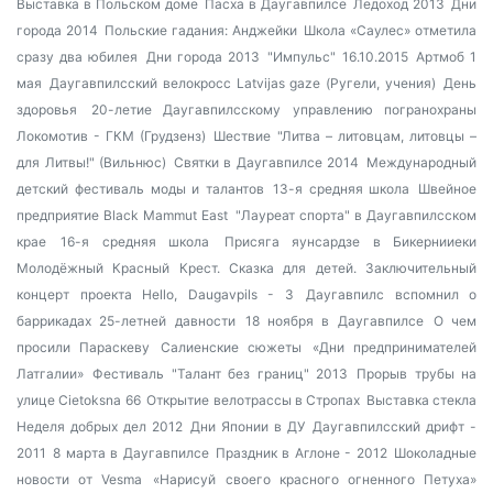
Выставка в Польском доме
Пасха в Даугавпилсе
Ледоход 2013
Дни
города 2014
Польские гадания: Анджейки
Школа «Саулес» отметила
сразу два юбилея
Дни города 2013
"Импульс" 16.10.2015
Артмоб 1
мая
Даугавпилсский велокросс
Latvijas gaze (Ругели, учения)
День
здоровья
20-летие Даугавпилсскому управлению погранохраны
Локомотив - ГКМ (Грудзенз)
Шествие "Литва – литовцам, литовцы –
для Литвы!" (Вильнюс)
Святки в Даугавпилсе 2014
Международный
детский фестиваль моды и талантов
13-я средняя школа
Швейное
предприятие Black Mammut East
"Лауреат спорта" в Даугавпилсском
крае
16-я средняя школа
Присяга яунсардзе в Бикернииеки
Молодёжный Красный Крест. Сказка для детей.
Заключительный
концерт проекта Hello, Daugavpils - 3
Даугавпилс вспомнил о
баррикадах 25-летней давности
18 ноября в Даугавпилсе
О чем
просили Параскеву
Салиенские сюжеты
«Дни предпринимателей
Латгалии»
Фестиваль "Талант без границ" 2013
Прорыв трубы на
улице Cietoksna 66
Открытие велотрассы в Стропах
Выставка стекла
Неделя добрых дел 2012
Дни Японии в ДУ
Даугавпилсский дрифт -
2011
8 марта в Даугавпилсе
Праздник в Аглоне - 2012
Шоколадные
новости от Vesma
«Нарисуй своего красного огненного Петуха»