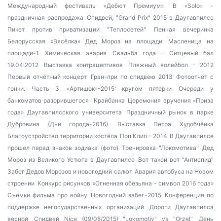
Международный фестиваль «Дебют Премиум»
В «Solo» -
праздничная распродажа
Спидвей; "Grand Prix" 2015 в Даугавпилсе
Пикет против приватизации "Теплосетей"
Пенная вечеринка
Белорусская «Вясёлка»
Дед Мороз на площади
Масленица на
площади-1
Химическая авария
Свадьба года - Ситцевый бал
19.04.2012
Выставка контрацептивов
Пляжный волейбол - 2012
Первый отчётный концерт
Гран-при по спидвею 2013
Фотоотчёт с
гонки. Часть 3
«Артишок»-2015: кругом пятерки
Очереди у
банкоматов разорившегося "Крайбанка
Церемония вручения «Приза
года» Даугавпилсского университета
Праздничный рынок в парке
Дубровина (Дни города-2016)
Выставка Петра Худобчёнка
Благоустройство территории костёла
Поп Клип - 2014
В Даугавпилсе
прошел парад знаков зодиака (фото)
Тренировка "Локомотива"
Дед
Мороз из Великого Устюга в Даугавпилсе
Вот такой вот "Антиспид"
Забег Дедов Морозов и новогодний салют
Авария автобуса на Новом
строении
Конкурс рисунков «Огненная обезьяна - символ 2016 года»
Съёмки фильма про войну
Новогодний забег-2015
Конференция по
поддержке негосударственных организаций
Дороги Даугавпилса
весной
Спидвей Nice (09/08/2015) "Lokomotiv" vs "Orzel"
День