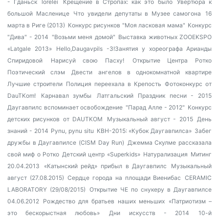
- Гданьск
lorelei
Крещение в Стропах: как это было
Увертюра к
большой Масленице
Что увидели депутаты в Музее самогона
16
марта в Риге (2013)
Конкурс рисунков "Моя ласковая мама"
Конкурс
"Дива" - 2014
"Возьми меня домой"
Выставка животных ZOOEKSPO
«Latgale 2013»
Hello,Daugavpils -3!Занятия у хореографа Арианды
Спиридовой
Нарисуй свою Пасху!
Открытие Центра Ротко
Поэтический слэм
Двести ангелов в однокомнатной квартире
Лучшие строители
Полиция переехала в Крепость
Фотоконкурс от
DauTKom!
Карнавал зумбы
Латгальский Праздник песни - 2015
Даугавпилс вспоминает освобождение
"Парад Алле - 2012"
Конкурс
детских рисунков от DAUTKOM
Музыкальный август - 2015
День
знаний - 2014
Pynu, pynu situ
КВН-2015: «Кубок Даугавпилса»
Забег
дружбы в Даугавпилсе (CISM Day Run)
Джемма Скулме рассказала
свой миф о Ротко
Детский центр «Superkids»
Натурализация
Митинг
20.04.2013
«Катынский рейд» прибыл в Даугавпилс
Музыкальный
август (27.08.2015)
Сердце города на площади Виенибас
CERAMIC
LABORATORY (29/08/2015)
Открытие ЧЕ по снукеру в Даугавпилсе
04.06.2012
Рождество для братьев наших меньших
«Патриотизм –
это бескорыстная любовь»
Дни искусств - 2014
10-й