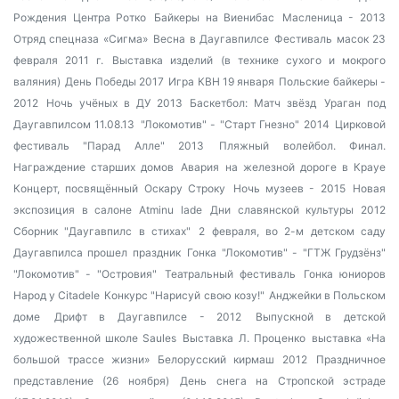
Рождения Центра Ротко
Байкеры на Виенибас
Масленица - 2013
Отряд спецназа «Сигма»
Весна в Даугавпилсе
Фестиваль масок 23
февраля 2011 г.
Выставка изделий (в технике сухого и мокрого
валяния)
День Победы 2017
Игра КВН 19 января
Польские байкеры -
2012
Ночь учёных в ДУ 2013
Баскетбол: Матч звёзд
Ураган под
Даугавпилсом 11.08.13
"Локомотив" - "Старт Гнезно" 2014
Цирковой
фестиваль "Парад Алле" 2013
Пляжный волейбол. Финал.
Награждение старших домов
Авария на железной дороге в Крауе
Концерт, посвящённый Оскару Строку
Ночь музеев - 2015
Новая
экспозиция в салоне Atminu lade
Дни славянской культуры 2012
Сборник "Даугавпилс в стихах"
2 февраля, во 2-м детском саду
Даугавпилса прошел праздник
Гонка "Локомотив" - "ГТЖ Грудзёнз"
"Локомотив" - "Островия"
Театральный фестиваль
Гонка юниоров
Народ у Citadele
Конкурс "Нарисуй свою козу!"
Анджейки в Польском
доме
Дрифт в Даугавпилсе - 2012
Выпускной в детской
художественной школе Saules
Выставка Л. Проценко
выставка «На
большой трассе жизни»
Белорусский кирмаш 2012
Праздничное
представление (26 ноября)
День снега на Стропской эстраде