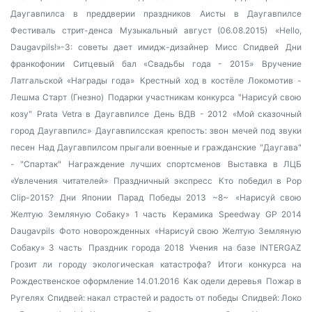
Даугавпилса в преддверии праздников
Аисты в Даугавпилсе
Фестиваль стрит-денса
Музыкальный август (06.08.2015)
«Hello,
Daugavpils!»-3: советы дает имидж-дизайнер
Мисс Спидвей
Дни
франкофонии
Ситцевый бал «Свадьбы года - 2015»
Вручение
Латгальской «Награды года»
Крестный ход в костёле
Локомотив -
Лешма Старт (Гнезно)
Подарки участникам конкурса "Нарисуй свою
козу"
Prata Vetra в Даугавпилсе
День ВДВ - 2012
«Мой сказочный
город Даугавпилс»
Даугавпилсская крепость: звон мечей под звуки
песен
Над Даугавпилсом прыгали военные и гражданские
"Даугава"
- "Спартак"
Награждение лучших спортсменов
Выставка в ЛЦБ
«Увлечения читателей»
Праздничный экспресс
Кто победил в Pop
Clip-2015?
Дни Японии
Парад Победы 2013
~8~
«Нарисуй свою
Желтую Земляную Собаку» 1 часть
Керамика
Speedway GP 2014
Daugavpils
Фото новорожденных
«Нарисуй свою Желтую Земляную
Собаку» 3 часть
Праздник города 2018
Учения на базе INTERGAZ
Грозит ли городу экологическая катастрофа?
Итоги конкурса на
Рождественское оформление 14.01.2016
Как одели деревья
Пожар в
Ругелях
Спидвей: накал страстей и радость от победы
Спидвей: Локо