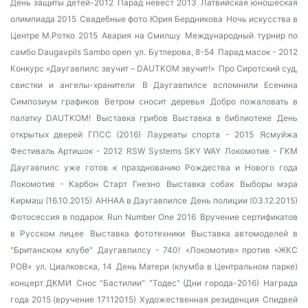
День защиты детей-2012
Парад невест 2013
Латвийская юношеская
олимпиада 2015
Свадебные фото Юрия Бердникова
Ночь искусства в
Центре М.Ротко 2015
Авария на Смилшу
Международный турнир по
самбо Daugavpils Sambo open
ул. Бутлерова, 8-54
Парад масок - 2012
Конкурс «Даугавпилс звучит – DAUTKOM звучит!»
Про Сиротский суд,
свистки и ангелы-хранители
В Даугавпилсе вспомнили Есенина
Симпозиум графиков
Ветром сносит деревья
Добро пожаловать в
палатку DAUTKOM!
Выставка грибов
Выставка в библиотеке
День
открытых дверей ГПСС (2016)
Лауреаты спорта - 2015
Ясмуйжа
Фестиваль Артишок - 2012
RSW Systems SKY WAY
Локомотив - ГКМ
Даугавпилс уже готов к празднованию Рождества и Нового года
Локомотив - Карбон Старт Гнезно
Выставка собак
Выборы мэра
Кирмаш (16.10.2015)
AHHAA в Даугавпилсе
День полиции (03.12.2015)
Фотосессия в подарок
Run Number One 2016
Вручение сертификатов
в Русском лицее
Выставка фототехники
Выставка автомоделей в
"Британском клубе"
Даугавпилсу - 740!
«Локомотив» против «ЖКС
РОВ»
ул. Циалковска, 14
День Матери (клумба в Центральном парке)
концерт ДКМИ
Снос "Бастилии"
"Тодес" (Дни города-2016)
Награда
года 2015 (вручение 17112015)
Художественная резиденция
Спидвей