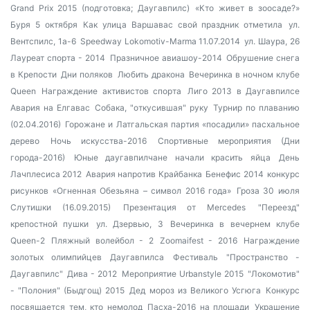
Grand Prix 2015 (подготовка; Даугавпилс)
«Кто живет в зоосаде?»
Буря 5 октября
Как улица Варшавас свой праздник отметила
ул.
Вентспилс, 1а-6
Speedway Lokomotiv-Marma 11.07.2014
ул. Шаура, 26
Лауреат спорта - 2014
Празничное авиашоу-2014
Обрушение снега
в Крепости
Дни поляков
Любить дракона
Вечеринка в ночном клубе
Queen
Награждение активистов спорта
Лиго 2013 в Даугавпилсе
Авария на Елгавас
Собака, "откусившая" руку
Турнир по плаванию
(02.04.2016)
Горожане и Латгальская партия «посадили» пасхальное
дерево
Ночь искусства-2016
Спортивные мероприятия (Дни
города-2016)
Юные даугавпилчане начали красить яйца
День
Лачплесиса 2012
Авария напротив Крайбанка
Бенефис 2014
конкурс
рисунков «Огненная Обезьяна – символ 2016 года»
Гроза 30 июля
Слутишки (16.09.2015)
Презентация от Mercedes
"Переезд"
крепостной пушки
ул. Дзервью, 3
Вечеринка в вечернем клубе
Queen-2
Пляжный волейбол - 2
Zoomaifest - 2016
Награждение
золотых олимпийцев Даугавпилса
Фестиваль "Пространство -
Даугавпилс"
Дива - 2012
Мероприятие Urbanstyle 2015
"Локомотив"
- "Полония" (Быдгощ) 2015
Дед мороз из Великого Усгюга
Конкурс
посвящается тем, кто немолод
Пасха-2016 на площади
Украшение