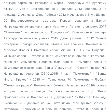
Конкурс барменов
Флешмоб 8 марта
Референдум "по русскому
языку"
9 мая в Даугавпилсе 2014
Паводок 2013
Масленица на
площади-2
Asti gaisa
День Победы - 2012
Ночь музеев-3
ул. Шаура,
20
Благотворительная выставка
Первый велопарк в Балтии
Награждение ветеранов спорта
Чемпионат Латвии по спидвею 2014
"Локомотив" встречается с "Грудзензом"
Фольклорный концерт
Антитеррористические учения 2015
День учителя - 2012
Учения
пожарных
Конкурс-фестиваль «Талант без границ»
"Локомотив" -
"Колеяж" (Равич )
Выставка собак
Учения ГПСС 2014
Поделись
улыбкою своей…
Встреча с ПЖКХ
Ярмарка вакансий 2016
Фестиваль
глиняного искусства «Latgales mala trauks»
Немецкая весна в
Даугавпилсе (заключение)
Гонка "Локомотив" - "Старт - Гнезно". ч.2
Награждение учителей (05.10.2015)
4 мая
"Локомотив" - "Ванда
Инстал Краков" - 2015
ул. Транспорта, 70
Локомотив - Люблин
"Семья как радуга"
Локомотив - Ожель
«Аугшдаугава-2016»: живая
история, песни и танцы
Выставка керамики в ЛЦБ
"Визит
Домбровскиса и Лачплесиса в Даугавпилс" 12.04.2012
Площадь
Виенибас
«Он добавил на наш латвийский герб третью звезду –
Латгалию…
Танцующие и поющие сениоры Латгалии
Годовщина