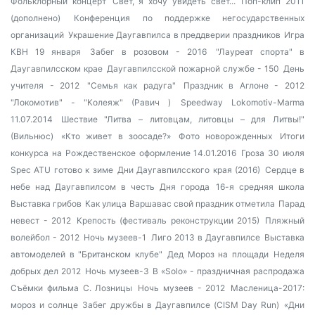
Фольклорный концерт
Свет, я хочу увидеть свет...
Поп-клип 2011
(дополнено)
Конференция по поддержке негосударственных
организаций
Украшение Даугавпилса в преддверии праздников
Игра
КВН 19 января
Забег в розовом - 2016
"Лауреат спорта" в
Даугавпилсском крае
Даугавпилсской пожарной службе - 150
День
учителя - 2012
"Семья как радуга"
Праздник в Аглоне - 2012
"Локомотив" - "Колеяж" (Равич )
Speedway Lokomotiv-Marma
11.07.2014
Шествие "Литва – литовцам, литовцы – для Литвы!"
(Вильнюс)
«Кто живет в зоосаде?»
Фото новорожденных
Итоги
конкурса на Рождественское оформление 14.01.2016
Гроза 30 июля
Spec ATU готово к зиме
Дни Даугавпилсского края (2016)
Сердце в
небе над Даугавпилсом в честь Дня города
16-я средняя школа
Выставка грибов
Как улица Варшавас свой праздник отметила
Парад
невест - 2012
Крепость (фестиваль реконструкции 2015)
Пляжный
волейбол - 2012
Ночь музеев-1
Лиго 2013 в Даугавпилсе
Выставка
автомоделей в "Британском клубе"
Дед Мороз на площади
Неделя
добрых дел 2012
Ночь музеев-3
В «Solo» - праздничная распродажа
Съёмки фильма С. Лозницы
Ночь музеев - 2012
Масленица-2017:
мороз и солнце
Забег дружбы в Даугавпилсе (CISM Day Run)
«Дни