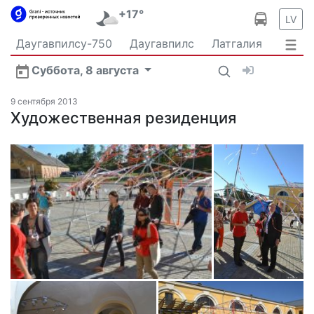
+17°
LV
Даугавпилсу-750
Даугавпилс
Латгалия
Латвия
Политика
Происшествия
Спорт
Суббота, 8 августа
Культура
Видео
Интервью
Экономика
Новости Даугавпилса
Ваш репортаж
9 сентября 2013
Общество
Художественная резиденция
Транспорт
В мире
Рыбалка и охота