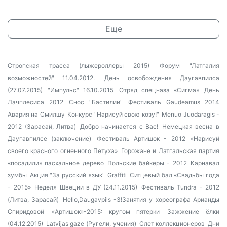
Еще
Стропская трасса (лыжероллеры 2015)
Форум "Латгалия
возможностей" 11.04.2012.
День освобождения Даугавпилса
(27.07.2015)
"Импульс" 16.10.2015
Отряд спецназа «Сигма»
День
Лачплесиса 2012
Снос "Бастилии"
Фестиваль Gaudeamus 2014
Авария на Смилшу
Конкурс "Нарисуй свою козу!"
Menuo Juodaragis -
2012 (Зарасай, Литва)
Добро начинается с Вас!
Немецкая весна в
Даугавпилсе (заключение)
Фестиваль Артишок - 2012
«Нарисуй
своего красного огненного Петуха»
Горожане и Латгальская партия
«посадили» пасхальное дерево
Польские байкеры - 2012
Карнавал
зумбы
Акция "За русский язык"
Graffiti
Ситцевый бал «Свадьбы года
- 2015»
Неделя Швеции в ДУ (24.11.2015)
Фестиваль Tundra - 2012
(Литва, Зарасай)
Hello,Daugavpils -3!Занятия у хореографа Арианды
Спиридовой
«Артишок»-2015: кругом пятерки
Зажжение ёлки
(04.12.2015)
Latvijas gaze (Ругели, учения)
Слет коллекционеров
Дни