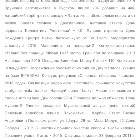
активистов спорта
Крестный ход в костёле
9 мая в Даугавпилсе 2014
Вручение сертификатов в Русском лицее
«Он добавил на наш
латвийский герб третью звезду – Латгалию…
Шоколадные новости от
Vesma
Боевая техника в Даугавпилсе
Выставка стекла
День
здоровья
Коллективу "Авотиньш" - 40!
Лучшие строители
День
Рождения Центра Ротко
Фотоконкурс от DauTKom!
Мероприятие
Urbanstyle 2015
Масленица на площади-2
Конкурс-фестиваль
«Талант без границ»
Nissan Leaf promo
Гран-при по спидвею 2013
Награда года 2015
Площадь Виенибас
Марку Ротко - 110
Конкурс в
"Клондайке"
Награждение золотых олимпийцев Даугавпилса
Учения
на базе INTERGAZ
Конкурс рисунков «Огненная обезьяна - символ
2016 года»
Симпозиум керамиков
Фестиваль глиняного искусства
«Latgales mala trauks»
Нарисуй свою Пасху!
Новая экспозиция в
салоне Atminu lade
Дни города 2014
Прошлое должно обжигать
Ночь
музеев-2
Учения пожарных
Музыкальный август (день третий)
Пляжный волейбол. Финал.
Локомотив - Карбон Старт Гнезно
Анджейки в Польском доме
ул. Шаура, 26
ул. Маза Медус, 22
День
Победы - 2012
В шествии приняли участие около 4 тысяч человек
Праздник улицы Ригас - 2015
Фестиваль масок 23 февраля 2011 г.