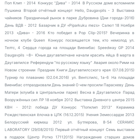
Поп Клип - 2014
Конкурс "Дива" - 2014
В Русском доме вспомнили
Пушкина
Второй отчётный концерт Hello, Daugavpils - 3
Выставка
чайников
Праздничный рынок в парке Дубровина (Дни города-2016)
День ВДВ - 2012
Базарчик в ДУ «Piparkuku mezs»
Салют 18 Ноября
2013
«Дива» - 2016
Кто победил в Pop Clip-2015?
Вечеринка в
ночном клубе Queen
Конкурс посвящается тем, кто немолод
ул.
Телтс, 4
Сердце города на площади Виенибас
Speedway GP 2014
Daugavpils
~8~
Юные даугавпилчане начали красить яйца
8 марта в
Даугавпилсе
Референдум "по русскому языку"
Авария около Рими на
Новом строении
Праздник Книги Даугавпилсского края (07.08.2015)
Турнир по плаванию (02.04.2016)
ул. Вентспилс, 1а-6
На площади
Виенибас отпраздновали День знаний
О чем просили Параскеву
День
Матери (клумба в Центральном парке)
Весна в Даугавпилсе
Парад
Вооружённых сил ЛР 18 ноября 2012
Выставка Дневного центра 2015
КВН - 2012: победа ДУ
Конкурс "Попклип 2013"
Керамика
Рождественская ёлочка в ЦЛК (16.12.2015)
Учения Земессардзе 2013
Белорусский кирмаш 2012
ул. Бутлерова, 8-54
CERAMIC
LABORATORY (29/08/2015)
Первый отчётный концерт
Семь выставок
в подарок (Центр Ротко 17112015)
Награждение старших домов