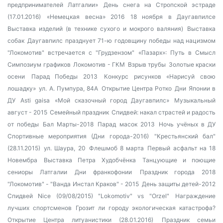
предпринимателей Латгалии»
День снега на Стропской эстраде
(17.01.2016)
«Немецкая весна» 2016
18 ноября в Даугавпилсе
Выставка изделий (в технике сухого и мокрого валяния)
Выставка
собак
Даугавпилс празднует 71-ю годовщину победы над нацизмом
"Локомотив" встречается с "Грудзензом"
«Пазарх»: Путь в Смысл
Симпозиум графиков
Локомотив - ГКМ
Взрыв трубы
Золотые краски
осени
Парад Победы 2013
Конкурс рисунков «Нарисуй свою
лошадку»
ул. А. Пумпура, 84А
Открытие Центра Ротко
Дни Японии в
ДУ
Asti gaisa
«Мой сказочный город Даугавпилс»
Музыкальный
август - 2015
Семейный праздник
Спидвей: накал страстей и радость
от победы
Бал Марты-2018
Парад масок 2013
Ночь учёных в ДУ
Спортивные мероприятия (Дни города-2016)
"Крестьянский бал"
(28.11.2015)
ул. Шаура, 20
Флешмоб 8 марта
Первый асфальт на 18
Новембра
Выставка Петра Худобчёнка
Танцующие и поющие
сениоры Латгалии
Дни франкофонии
Праздник города 2018
"Локомотив" - "Ванда Инстал Краков" - 2015
День защиты детей-2012
Спидвей Nice (09/08/2015) "Lokomotiv" vs "Orzel"
Награждение
лучших спортсменов
Грозит ли городу экологическая катастрофа?
Открытие Центра литуанистики (28.01.2016)
Праздник семьи