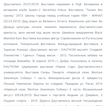
(Даугавпилс 25.07.2015)
Выставка керамики в ЛЦБ
Вечеринка в
вечернем клубе Queen-2
Vecerinka Viskus
Фестиваль "Талант без
границ" 2013
Школы города перед учебным годом
КВН - ФИНАЛ
(22.03.2012)
Дед мороз из Великого Усгюга
Факельное шествие
Во
Дворце культуры начали чеканить евромонеты
Даугавпилсская
крепость: звон мечей под звуки песен
Швейное предприятие Black
Mammut East
Выставка восковых фигур
Соревнования на Ругельском
котловане
Театральный фестиваль
Международный фестиваль в
Зарасае
Конкурс «Даугавпилс звучит – DAUTKOM звучит!»
Спидвей:
Локомотив \ Гданьск
Парад масок - 2012
Пасхальные забавы на
площади Виенибас (6 апреля 2015 г.)
Добро пожаловать в палатку
DAUTKOM!
Церемония вручения «Приза года» Даугавпилсского
университета
Выставка Силвы Линарте
«Нарисуй свою Желтую
Земляную Собаку» 1 часть
Мемориальная доска А. Швиркстсу
Личный Чемпионат Европы по спидвею
Праздник ул. Ригас 2014
«Нарисуй свою Желтую Земляную Собаку» 3 часть
Музыкальный
август (06.08.2015)
Выставка о торговле людьми
ул. Дзервью, 3
Лауреат спорта - 2014
Дороги Даугавпилса весной
Награждение