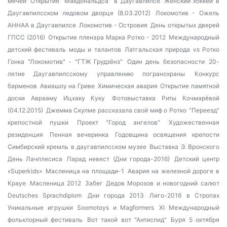
мечей
Открытие "Макдональдса" в Даугавпилсе
Женский хоккей в
Даугавпилсском ледовом дворце (8.03.2012)
Локомотив - Ожель
AHHAA в Даугавпилсе
Локомотив - Островия
День открытых дверей
ГПСС (2016)
Открытие пленэра Марка Ротко - 2012
Международный
детский фестиваль моды и талантов
Латгальская природа vs Ротко
Гонка "Локомотив" - "ГТЖ Грудзёнз"
Один день безопасности
20-
летие Даугавпилсскому управлению погранохраны
Конкурс
барменов
Авиашоу на Гриве
Химическая авария
Открытие памятной
доски Аврааму Ицхаку Куку
Фотовыставка Риты Кочмарёвой
(04.12.2015)
Джемма Скулме рассказала свой миф о Ротко
"Переезд"
крепостной пушки
Проект "Город ангелов"
Художественная
резиденция
Пенная вечеринка
Годовщина освящения крепости
Симбирский кремль в даугавпилсском музее
Выставка Э. Вронского
День Лачплесиса
Парад невест (Дни города-2016)
Детский центр
«Superkids»
Масленица на площади-1
Авария на железной дороге в
Крауе
Масленица 2012
Забег Дедов Морозов и новогодний салют
Deutsches Sprachdiplom
Дни города 2013
Лиго-2016 в Стропах
Уникальные игрушки Soomotoys и Magformers
XI Международный
фольклорный фестиваль
Вот такой вот "Антиспид"
Буря 5 октября