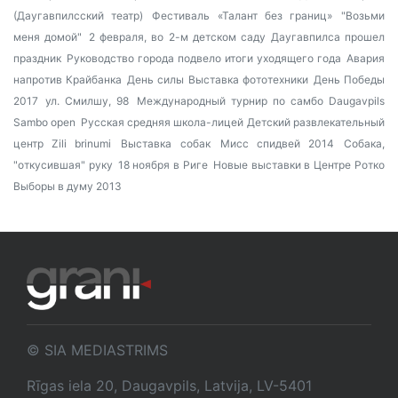
(Даугавпилсский театр)
Фестиваль «Талант без границ»
"Возьми
меня домой"
2 февраля, во 2-м детском саду Даугавпилса прошел
праздник
Руководство города подвело итоги уходящего года
Авария
напротив Крайбанка
День силы
Выставка фототехники
День Победы
2017
ул. Смилшу, 98
Международный турнир по самбо Daugavpils
Sambo open
Русская средняя школа-лицей
Детский развлекательный
центр Zili brinumi
Выставка собак
Мисс спидвей 2014
Собака,
"откусившая" руку
18 ноября в Риге
Новые выставки в Центре Ротко
Выборы в думу 2013
© SIA MEDIASTRIMS
Rīgas iela 20, Daugavpils, Latvija, LV-5401