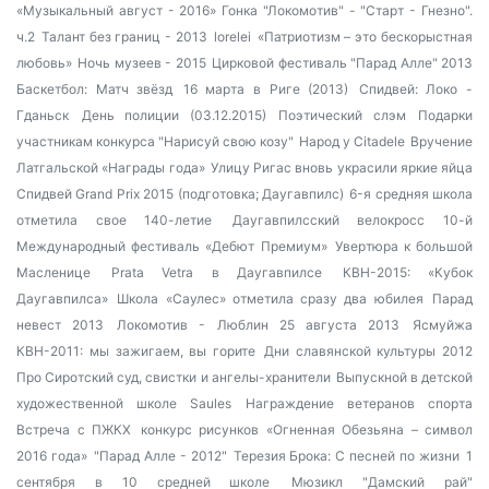
«Музыкальный август - 2016»
Гонка "Локомотив" - "Старт - Гнезно".
ч.2
Талант без границ - 2013
lorelei
«Патриотизм – это бескорыстная
любовь»
Ночь музеев - 2015
Цирковой фестиваль "Парад Алле" 2013
Баскетбол: Матч звёзд
16 марта в Риге (2013)
Спидвей: Локо -
Гданьск
День полиции (03.12.2015)
Поэтический слэм
Подарки
участникам конкурса "Нарисуй свою козу"
Народ у Citadele
Вручение
Латгальской «Награды года»
Улицу Ригас вновь украсили яркие яйца
Спидвей Grand Prix 2015 (подготовка; Даугавпилс)
6-я средняя школа
отметила свое 140-летие
Даугавпилсский велокросс
10-й
Международный фестиваль «Дебют Премиум»
Увертюра к большой
Масленице
Prata Vetra в Даугавпилсе
КВН-2015: «Кубок
Даугавпилса»
Школа «Саулес» отметила сразу два юбилея
Парад
невест 2013
Локомотив - Люблин 25 августа 2013
Ясмуйжа
КВН-2011: мы зажигаем, вы горите
Дни славянской культуры 2012
Про Сиротский суд, свистки и ангелы-хранители
Выпускной в детской
художественной школе Saules
Награждение ветеранов спорта
Встреча с ПЖКХ
конкурс рисунков «Огненная Обезьяна – символ
2016 года»
"Парад Алле - 2012"
Терезия Брока: С песней по жизни
1
сентября в 10 средней школе
Мюзикл "Дамский рай"