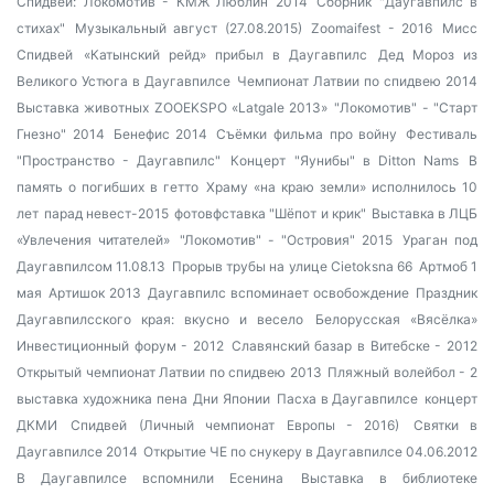
Спидвей: Локомотив - КМЖ Люблин 2014
Сборник "Даугавпилс в
стихах"
Музыкальный август (27.08.2015)
Zoomaifest - 2016
Мисс
Спидвей
«Катынский рейд» прибыл в Даугавпилс
Дед Мороз из
Великого Устюга в Даугавпилсе
Чемпионат Латвии по спидвею 2014
Выставка животных ZOOEKSPO «Latgale 2013»
"Локомотив" - "Старт
Гнезно" 2014
Бенефис 2014
Съёмки фильма про войну
Фестиваль
"Пространство - Даугавпилс"
Концерт "Яунибы" в Ditton Nams
В
память о погибших в гетто
Храму «на краю земли» исполнилось 10
лет
парад невест-2015
фотовфставка "Шёпот и крик"
Выставка в ЛЦБ
«Увлечения читателей»
"Локомотив" - "Островия" 2015
Ураган под
Даугавпилсом 11.08.13
Прорыв трубы на улице Cietoksna 66
Артмоб 1
мая
Артишок 2013
Даугавпилс вспоминает освобождение
Праздник
Даугавпилсского края: вкусно и весело
Белорусская «Вясёлка»
Инвестиционный форум - 2012
Славянский базар в Витебске - 2012
Открытый чемпионат Латвии по спидвею 2013
Пляжный волейбол - 2
выставка художника пена
Дни Японии
Пасха в Даугавпилсе
концерт
ДКМИ
Спидвей (Личный чемпионат Европы - 2016)
Святки в
Даугавпилсе 2014
Открытие ЧЕ по снукеру в Даугавпилсе 04.06.2012
В Даугавпилсе вспомнили Есенина
Выставка в библиотеке