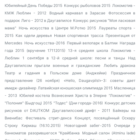
Юбилейный День Победы 2015
Конкурс рыболовов 2015
Локомотив -
КМЖ Люблин - 2012
Водный карнавал в Зарасае
Фотосессия в
подарок
Лиго - 2012 в Даугавпилсе
Конкурс рисунков "Моя ласковая
мама"
Ночь искусства в Центре М.Ротко 2015
Лауреаты спорта -
2015
Как одели деревья
Новая спортивная трасса
Презентация от
Mercedes
Ночь искусства-2016
Первый велопарк в Балтии
Награда
года 2015 (вручение 17112015)
13-я средняя школа
Локомотив -
Люблин
1 сентября в 12-й средней школе: песни и танцы
Над
Даугавпилсом прыгали военные и гражданские
Любить дракона
Театр и гадания в Польском доме (Анджейки)
Праздничное
представление (26 ноября)
«Hello, Daugavpils!»-3: советы дает
имидж-дизайнер
Латвийская юношеская олимпиада 2015
Масленица
- 2013
Юбилей костела Вознесения Христа в Элерне
"Локомотив" -
"Полония" (Быдгощ) 2015
"Тодес" (Дни города-2016)
Конкурс детских
рисунков от DAUTKOM
Даугавпилсский дрифт - 2011
Байкеры на
Виенибас
Фестиваль стрит-денса
Концерт, посвящённый Оскару
Строку
Кирмаш (16.10.2015)
Новогодний забег-2015
Очереди у
банкоматов разорившегося "Крайбанка
Модный салон (Atminu lade)