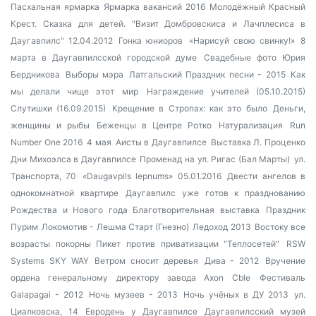
Пасхальная ярмарка
Ярмарка вакансий 2016
Молодёжный Красный
Крест. Сказка для детей.
"Визит Домбровскиса и Лачплесиса в
Даугавпилс" 12.04.2012
Гонка юниоров
«Нарисуй свою свинку!»
8
марта в Даугавпилсской городской думе
Свадебные фото Юрия
Бердникова
Выборы мэра
Латгальский Праздник песни - 2015
Как
мы делали чище этот мир
Награждение учителей (05.10.2015)
Слутишки (16.09.2015)
Крещение в Стропах: как это было
Деньги,
женщины и рыбы
Беженцы в Центре Ротко
Натурализация
Run
Number One 2016
4 мая
Аисты в Даугавпилсе
Выставка Л. Проценко
Дни Михоэлса в Даугавпилсе
Променад на ул. Ригас (Бал Марты)
ул.
Транспорта, 70
«Daugavpils lepnums» 05.01.2016
Двести ангелов в
однокомнатной квартире
Даугавпилс уже готов к празднованию
Рождества и Нового года
Благотворительная выставка
Праздник
Пурим
Локомотив - Лешма Старт (Гнезно)
Ледоход 2013
Востоку все
возрасты покорны
Пикет против приватизации "Теплосетей"
RSW
Systems SKY WAY
Ветром сносит деревья
Дива - 2012
Вручение
ордена генеральному директору завода Axon Cble
Фестиваль
Galapagai - 2012
Ночь музеев - 2013
Ночь учёных в ДУ 2013
ул.
Циалковска, 14
Евродень у Даугавпилсе
Даугавпилсский музей