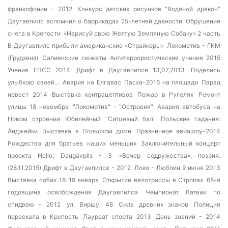
франкофонии - 2012
Конкурс детских рисунков "Водяной дракон"
Даугавпилс вспомнил о баррикадах 25-летней давности
Обрушение
снега в Крепости
«Нарисуй свою Желтую Земляную Собаку» 2 часть
В Даугавпилс прибыли американские «Страйкеры»
Локомотив - ГКМ
(Грудзенз)
Салиенские сюжеты
Антитеррористические учения 2015
Учения ГПСС 2014
Дрифт в Даугавпилсе 13,07,2013
Поделись
улыбкою своей…
Авария на Елгавас
Пасха-2016 на площади
Парад
невест 2014
Выставка контрацептивов
Пожар в Ругелях
Ремонт
улицы 18 новембра
"Локомотив" - "Островия"
Авария автобуса на
Новом строении
Юбилейный "Ситцевый бал"
Польские гадания:
Анджейки
Выставка в Польском доме
Празничное авиашоу-2014
Рождество для братьев наших меньших
Заключительный концерт
проекта Hello, Daugavpils - 3
«Вечер содружества», поэзия.
(28.11.2015)
Дрифт в Даугавпилсе - 2012
Локо - Люблин 9 июня 2013
Выставка собак 18-19 января
Открытие велотрассы в Стропах
68-я
годовщина освобождения Даугавпилса
Чемпионат Латвии по
спидвею - 2012
ул. Виршу, 48
Сила древних знаков
Полиция
переехала в Крепость
Лауреат спорта 2013
День знаний - 2014