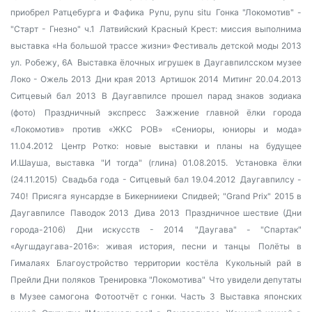
приобрел Ратцебурга и Фафика
Pynu, pynu situ
Гонка "Локомотив" -
"Старт - Гнезно" ч.1
Латвийский Красный Крест: миссия выполнима
выставка «На большой трассе жизни»
Фестиваль детской моды 2013
ул. Робежу, 6А
Выставка ёлочных игрушек в Даугавпилсском музее
Локо - Ожель 2013
Дни края 2013
Артишок 2014
Митинг 20.04.2013
Ситцевый бал 2013
В Даугавпилсе прошел парад знаков зодиака
(фото)
Праздничный экспресс
Зажжение главной ёлки города
«Локомотив» против «ЖКС РОВ»
«Сениоры, юниоры и мода»
11.04.2012
Центр Ротко: новые выставки и планы на будущее
И.Шауша, выставка "И тогда" (глина) 01.08.2015.
Установка ёлки
(24.11.2015)
Свадьба года - Ситцевый бал 19.04.2012
Даугавпилсу -
740!
Присяга яунсардзе в Бикернииеки
Спидвей; "Grand Prix" 2015 в
Даугавпилсе
Паводок 2013
Дива 2013
Праздничное шествие (Дни
города-2106)
Дни искусств - 2014
"Даугава" - "Спартак"
«Аугшдаугава-2016»: живая история, песни и танцы
Полёты в
Гималаях
Благоустройство территории костёла
Кукольный рай в
Прейли
Дни поляков
Тренировка "Локомотива"
Что увидели депутаты
в Музее самогона
Фотоотчёт с гонки. Часть 3
Выставка японских