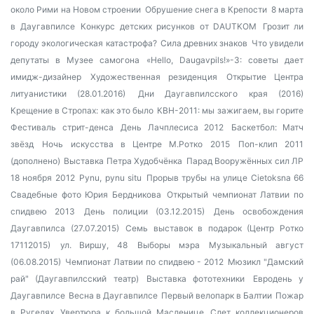
около Рими на Новом строении
Обрушение снега в Крепости
8 марта
в Даугавпилсе
Конкурс детских рисунков от DAUTKOM
Грозит ли
городу экологическая катастрофа?
Сила древних знаков
Что увидели
депутаты в Музее самогона
«Hello, Daugavpils!»-3: советы дает
имидж-дизайнер
Художественная резиденция
Открытие Центра
литуанистики (28.01.2016)
Дни Даугавпилсского края (2016)
Крещение в Стропах: как это было
КВН-2011: мы зажигаем, вы горите
Фестиваль стрит-денса
День Лачплесиса 2012
Баскетбол: Матч
звёзд
Ночь искусства в Центре М.Ротко 2015
Поп-клип 2011
(дополнено)
Выставка Петра Худобчёнка
Парад Вооружённых сил ЛР
18 ноября 2012
Pynu, pynu situ
Прорыв трубы на улице Cietoksna 66
Свадебные фото Юрия Бердникова
Открытый чемпионат Латвии по
спидвею 2013
День полиции (03.12.2015)
День освобождения
Даугавпилса (27.07.2015)
Семь выставок в подарок (Центр Ротко
17112015)
ул. Виршу, 48
Выборы мэра
Музыкальный август
(06.08.2015)
Чемпионат Латвии по спидвею - 2012
Мюзикл "Дамский
рай" (Даугавпилсский театр)
Выставка фототехники
Евродень у
Даугавпилсе
Весна в Даугавпилсе
Первый велопарк в Балтии
Пожар
в Ругелях
Увертюра к большой Масленице
Слет коллекционеров