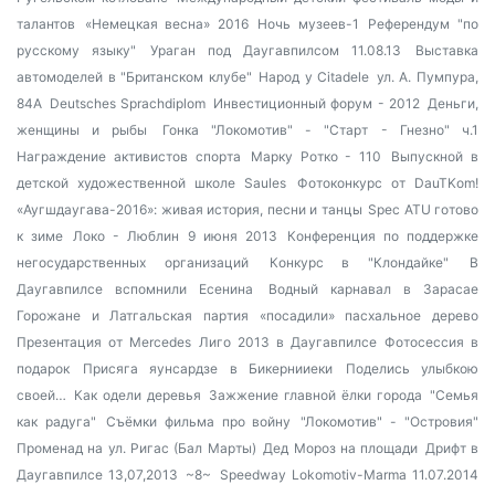
талантов
«Немецкая весна» 2016
Ночь музеев-1
Референдум "по
русскому языку"
Ураган под Даугавпилсом 11.08.13
Выставка
автомоделей в "Британском клубе"
Народ у Citadele
ул. А. Пумпура,
84А
Deutsches Sprachdiplom
Инвестиционный форум - 2012
Деньги,
женщины и рыбы
Гонка "Локомотив" - "Старт - Гнезно" ч.1
Награждение активистов спорта
Марку Ротко - 110
Выпускной в
детской художественной школе Saules
Фотоконкурс от DauTKom!
«Аугшдаугава-2016»: живая история, песни и танцы
Spec ATU готово
к зиме
Локо - Люблин 9 июня 2013
Конференция по поддержке
негосударственных организаций
Конкурс в "Клондайке"
В
Даугавпилсе вспомнили Есенина
Водный карнавал в Зарасае
Горожане и Латгальская партия «посадили» пасхальное дерево
Презентация от Mercedes
Лиго 2013 в Даугавпилсе
Фотосессия в
подарок
Присяга яунсардзе в Бикернииеки
Поделись улыбкою
своей…
Как одели деревья
Зажжение главной ёлки города
"Семья
как радуга"
Съёмки фильма про войну
"Локомотив" - "Островия"
Променад на ул. Ригас (Бал Марты)
Дед Мороз на площади
Дрифт в
Даугавпилсе 13,07,2013
~8~
Speedway Lokomotiv-Marma 11.07.2014