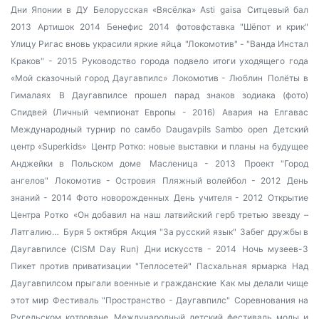
Дни Японии в ДУ
Белорусская «Вясёлка»
Asti gaisa
Ситцевый бал
2013
Артишок 2014
Бенефис 2014
фотовфставка "Шёпот и крик"
Улицу Ригас вновь украсили яркие яйца
"Локомотив" - "Ванда Инстал
Краков" - 2015
Руководство города подвело итоги уходящего года
«Мой сказочный город Даугавпилс»
Локомотив - Люблин
Полёты в
Гималаях
В Даугавпилсе прошел парад знаков зодиака (фото)
Спидвей (Личный чемпионат Европы - 2016)
Авария на Елгавас
Международный турнир по самбо Daugavpils Sambo open
Детский
центр «Superkids»
Центр Ротко: новые выставки и планы на будущее
Анджейки в Польском доме
Масленица - 2013
Проект "Город
ангелов"
Локомотив - Островия
Пляжный волейбол - 2012
День
знаний - 2014
Фото новорожденных
День учителя - 2012
Открытие
Центра Ротко
«Он добавил на наш латвийский герб третью звезду –
Латгалию…
Буря 5 октября
Акция "За русский язык"
Забег дружбы в
Даугавпилсе (CISM Day Run)
Дни искусств - 2014
Ночь музеев-3
Пикет против приватизации "Теплосетей"
Пасхальная ярмарка
Над
Даугавпилсом прыгали военные и гражданские
Как мы делали чище
этот мир
Фестиваль "Пространство - Даугавпилс"
Соревнования на
Ругельском котловане
Международный детский фестиваль моды и