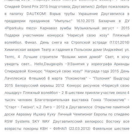
Спидвей Grand Prix 2015 (подготовка; Даугавпилс)
Добро пожаловать
в палатку DAUTKOM!
Взрыв трубы
Украшение Даугавпилса в
преддверии праздников
"Импульс" 16.10.2015
Базарчик в ДУ
«Piparkuku mezs»
Карнавал зумбы
Музыкальный август - 2015
Подарки участникам конкурса "Нарисуй свою козу"
Пляжный
волейбол. Финал.
День снега на Стропской эстраде (17.01.2016)
Химическая авария
Театр и гадания в Польском доме (Анджейки)
ул.
Телтс, 4
Лучшие строители
"Возьми меня домой"
Свет, я хочу
увидеть свет...
Hello,Daugavpils -3!Занятия у хореографа Арианды
Спиридовой
Конкурс "Нарисуй свою козу!"
Награда года 2015
День
Лачплесиса
Флешмоб 8 марта
"Локомотив" - "Полония" (Быдгощ)
2015
Белорусский кирмаш 2012
Конкурс рисунков «Нарисуй свою
лошадку»
Пляжный волейбол - 2
В шествии приняли участие около 4
тысяч человек
Благотворительная выставка
Гонка "Локомотив" -
"Старт - Гнезно". ч.2
Лиго - 2012 в Даугавпилсе
Открытие памятной
доски Аврааму Ицхаку Куку
Личный Чемпионат Европы по спидвею
RSW Systems SKY WAY
Даугавпилсский велокросс
Востоку все
возрасты покорны
КВН - ФИНАЛ (22.03.2012)
Факельное шествие