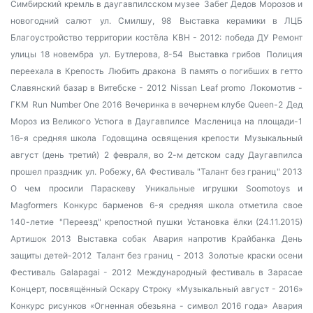
Симбирский кремль в даугавпилсском музее
Забег Дедов Морозов и
новогодний салют
ул. Смилшу, 98
Выставка керамики в ЛЦБ
Благоустройство территории костёла
КВН - 2012: победа ДУ
Ремонт
улицы 18 новембра
ул. Бутлерова, 8-54
Выставка грибов
Полиция
переехала в Крепость
Любить дракона
В память о погибших в гетто
Славянский базар в Витебске - 2012
Nissan Leaf promo
Локомотив -
ГКМ
Run Number One 2016
Вечеринка в вечернем клубе Queen-2
Дед
Мороз из Великого Устюга в Даугавпилсе
Масленица на площади-1
16-я средняя школа
Годовщина освящения крепости
Музыкальный
август (день третий)
2 февраля, во 2-м детском саду Даугавпилса
прошел праздник
ул. Робежу, 6А
Фестиваль "Талант без границ" 2013
О чем просили Параскеву
Уникальные игрушки Soomotoys и
Magformers
Конкурс барменов
6-я средняя школа отметила свое
140-летие
"Переезд" крепостной пушки
Установка ёлки (24.11.2015)
Артишок 2013
Выставка собак
Авария напротив Крайбанка
День
защиты детей-2012
Талант без границ - 2013
Золотые краски осени
Фестиваль Galapagai - 2012
Международный фестиваль в Зарасае
Концерт, посвящённый Оскару Строку
«Музыкальный август - 2016»
Конкурс рисунков «Огненная обезьяна - символ 2016 года»
Авария