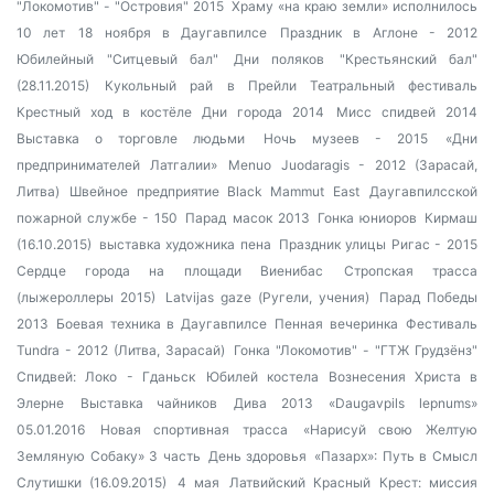
"Локомотив" - "Островия" 2015
Храму «на краю земли» исполнилось
10 лет
18 ноября в Даугавпилсе
Праздник в Аглоне - 2012
Юбилейный "Ситцевый бал"
Дни поляков
"Крестьянский бал"
(28.11.2015)
Кукольный рай в Прейли
Театральный фестиваль
Крестный ход в костёле
Дни города 2014
Мисс спидвей 2014
Выставка о торговле людьми
Ночь музеев - 2015
«Дни
предпринимателей Латгалии»
Menuo Juodaragis - 2012 (Зарасай,
Литва)
Швейное предприятие Black Mammut East
Даугавпилсской
пожарной службе - 150
Парад масок 2013
Гонка юниоров
Кирмаш
(16.10.2015)
выставка художника пена
Праздник улицы Ригас - 2015
Сердце города на площади Виенибас
Стропская трасса
(лыжероллеры 2015)
Latvijas gaze (Ругели, учения)
Парад Победы
2013
Боевая техника в Даугавпилсе
Пенная вечеринка
Фестиваль
Tundra - 2012 (Литва, Зарасай)
Гонка "Локомотив" - "ГТЖ Грудзёнз"
Спидвей: Локо - Гданьск
Юбилей костела Вознесения Христа в
Элерне
Выставка чайников
Дива 2013
«Daugavpils lepnums»
05.01.2016
Новая спортивная трасса
«Нарисуй свою Желтую
Земляную Собаку» 3 часть
День здоровья
«Пазарх»: Путь в Смысл
Слутишки (16.09.2015)
4 мая
Латвийский Красный Крест: миссия