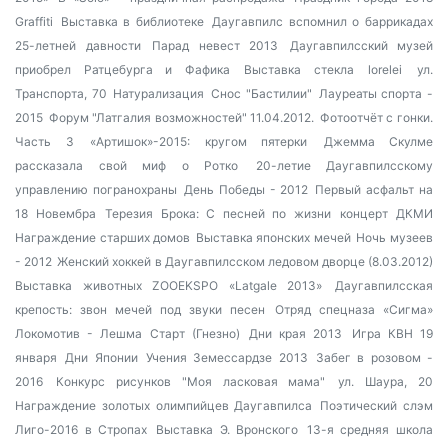
Graffiti
Выставка в библиотеке
Даугавпилс вспомнил о баррикадах
25-летней давности
Парад невест 2013
Даугавпилсский музей
приобрел Ратцебурга и Фафика
Выставка стекла
lorelei
ул.
Транспорта, 70
Натурализация
Снос "Бастилии"
Лауреаты спорта -
2015
Форум "Латгалия возможностей" 11.04.2012.
Фотоотчёт с гонки.
Часть 3
«Артишок»-2015: кругом пятерки
Джемма Скулме
рассказала свой миф о Ротко
20-летие Даугавпилсскому
управлению погранохраны
День Победы - 2012
Первый асфальт на
18 Новембра
Терезия Брока: С песней по жизни
концерт ДКМИ
Награждение старших домов
Выставка японских мечей
Ночь музеев
- 2012
Женский хоккей в Даугавпилсском ледовом дворце (8.03.2012)
Выставка животных ZOOEKSPO «Latgale 2013»
Даугавпилсская
крепость: звон мечей под звуки песен
Отряд спецназа «Сигма»
Локомотив - Лешма Старт (Гнезно)
Дни края 2013
Игра КВН 19
января
Дни Японии
Учения Земессардзе 2013
Забег в розовом -
2016
Конкурс рисунков "Моя ласковая мама"
ул. Шаура, 20
Награждение золотых олимпийцев Даугавпилса
Поэтический слэм
Лиго-2016 в Стропах
Выставка Э. Вронского
13-я средняя школа