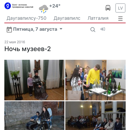
+24°
LV
Даугавпилсу-750
Даугавпилс
Латгалия
Латвия
Политика
Происшествия
Спорт
Пятница, 7 августа
Культура
Видео
Интервью
Экономика
Новости Даугавпилса
Ваш репортаж
22 мая 2016
Общество
Ночь музеев-2
Транспорт
В мире
Рыбалка и охота