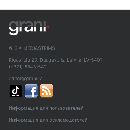
© SIA MEDIASTRIMS
Rīgas iela 20, Daugavpils, Latvija, LV-5401
(+371) 65431542
editor@grani.lv
Информация для пользователей
Информация для рекламодателей