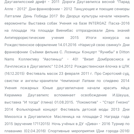
Даугавпилсский дрифт - 2011
Дороги Даугавпилса весной
"Парад
Алле - 2012"
Дни франкофонии - 2012
Танцующие и поющие сениоры
Латгалии
День Победы 2017
Во Дворце культуры начали чеканить
евромонеты
Выставка собак
Учения на базе INTERGAZ
Пасха-2016
на площади
На площади Виенибас отпраздновали День знаний
Антитеррористические учения 2015
Итоги конкурса на
Рождественское оформление 14.01.2016
«Нарисуй свою свинку!»
Дни
франкофонии
Съёмки фильма С. Лозницы
Концерт "Яунибы" в Ditton
Nams
Коллективу "Авотиньш" - 40!
"Визит Домбровскиса и
Лачплесиса в Даугавпилс" 12.04.2012
Рождественская ёлочка в ЦЛК
(16.12.2015)
Фестиваль масок 23 февраля 2011 г.
Про Сиротский суд,
свистки и ангелы-хранители
Чемпионат Латвии по спидвею 2014
Учения пожарных
Юные даугавпилчане начали красить яйца
Керамика
Даугавпилс вспоминает освобождение
И.Шауша,
выставка "И тогда" (глина) 01.08.2015.
"Локомотив" - "Старт Гнезно"
2014
Фольклорный концерт
Фестиваль детской моды 2013
Дни
Михоэлса в Даугавпилсе
Масленица на площади-2
Награда года
2015 (вручение 17112015)
Ночь учёных в ДУ
«Дива» - 2016
Турнир по
плаванию (02.04.2016)
Спортивные мероприятия (Дни города-2016)