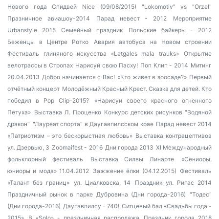
Нового года
Спидвей Nice (09/08/2015) "Lokomotiv" vs "Orzel"
Празничное авиашоу-2014
Парад невест - 2012
Мероприятие
Urbanstyle 2015
Семейный праздник
Польские байкеры - 2012
Беженцы в Центре Ротко
Авария автобуса на Новом строении
Фестиваль глиняного искусства «Latgales mala trauks»
Открытие
велотрассы в Стропах
Нарисуй свою Пасху!
Поп Клип - 2014
Митинг
20.04.2013
Добро начинается с Вас!
«Кто живет в зоосаде?»
Первый
отчётный концерт
Молодёжный Красный Крест. Сказка для детей.
Кто
победил в Pop Clip-2015?
«Нарисуй своего красного огненного
Петуха»
Выставка Л. Проценко
Конкурс детских рисунков "Водяной
дракон"
"Лауреат спорта" в Даугавпилсском крае
Парад невест 2014
«Патриотизм – это бескорыстная любовь»
Выставка контрацептивов
ул. Дзервью, 3
Zoomaifest - 2016
Дни города 2013
XI Международный
фольклорный фестиваль
Выставка Силвы Линарте
«Сениоры,
юниоры и мода» 11.04.2012
Зажжение ёлки (04.12.2015)
Фестиваль
«Талант без границ»
ул. Циалковска, 14
Праздник ул. Ригас 2014
Праздничный рынок в парке Дубровина (Дни города-2016)
"Тодес"
(Дни города-2016)
Даугавпилсу - 740!
Ситцевый бал «Свадьбы года -
2015»
В «Solo» - праздничная распродажа
Праздник города 2018