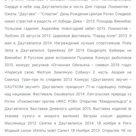
Сердце в небе над Даугавпилсом в честь Дня города
Локомотив -
Ожель
"Даугава" - "Спартак"
День Рождения Центра Ротко
Спидвей:
накал страстей и радость от победы
Дива - 2012
Площадь Виенибас
Польские гадания: Анджейки
Новогодний забег-2015
Локомотив -
Люблин 25 августа 2013
Цирковой фестиваль "Парад Алле" 2013
9
мая в Даугавпилсе 2014
Награждение лучших спортсменов
Prata
Vetra в Даугавпилсе
Speedway GP 2014 Daugavpils
Байкеры на
Виенибас
В Русском доме вспомнили Пушкина
Конкурс рыболовов
2015
конкурс рисунков «Огненная Обезьяна – символ 2016 года»
«Нарисуй свою Желтую Земляную Собаку» 2 часть
Авария на
Смилшу
Гран-при по спидвею 2013
Конкурс «Даугавпилс звучит –
DAUTKOM звучит!»
Даугавпилс празднует 71-ю годовщину победы
над нацизмом
Фестиваль Gaudeamus 2014
Латгальская природа vs
Ротко
«Локомотив» против «ЖКС РОВ»
Открытие "Макдональдса" в
Даугавпилсе
Выставка Дневного центра 2015
Выставка изделий (в
технике сухого и мокрого валяния)
Ветром сносит деревья
Масленица 2012
Святки в Даугавпилсе 2014
18 ноября в Риге
Модный салон (Atminu lade)
Салют 18 Ноября 2013
Открытие ЧЕ по