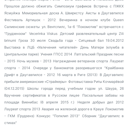
Прошлое должно обжигать
Симпозиум графиков
Встреча с ПЖКХ
Ясмуйжа
Мемориальная доска А. Швиркстсу
Аисты в Даугавпилсе
Фестиваль Артишок - 2012
Вечеринка в ночном клубе Queen
Салиенские сюжеты
ул. Вентспилс, 1а-6
"Локомотив" встречается с
"Грудзензом"
Vecerinka Viskus
Детский развлекательный центр Zili
brinumi
Гроза 30 июля
Свадьба года - Ситцевый бал 19.04.2012
Выставка в ЛЦБ «Увлечения читателей»
День Матери (клумба в
Центральном парке)
Учения ГПСС 2014
Латгальский Праздник песни
- 2015
Ночь музеев - 2013
Награждение ветеранов спорта
Лауреат
спорта - 2014
Очереди у банкоматов разорившегося "Крайбанка
Дрифт в Даугавпилсе - 2012
16 марта в Риге (2013)
В Даугавпилс
прибыли американские «Страйкеры»
Фотовыставка Риты Кочмарёвой
(04.12.2015)
Школы города перед учебным годом
ул. Шаура, 26
Вручение сертификатов в Русском лицее
Пасхальные забавы на
площади Виенибас (6 апреля 2015 г.)
Неделя добрых дел 2012
Лауреат спорта 2013
Авария на железной дороге в Крауе
Локомотив
- ГКМ (Грудзенз)
Конкурс "Попклип 2013"
Сборник "Даугавпилс в
стихах"