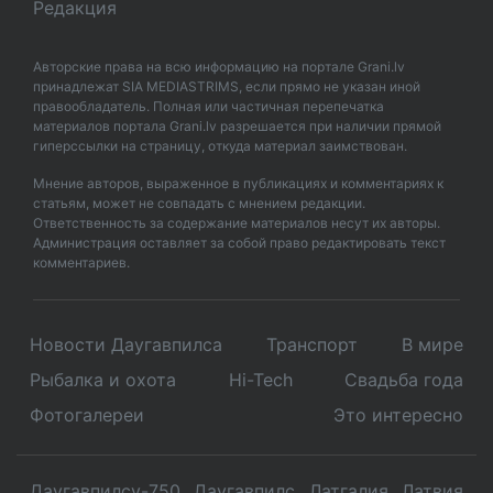
Редакция
Авторские права на всю информацию на портале Grani.lv
принадлежат SIA MEDIASTRIMS, если прямо не указан иной
правообладатель. Полная или частичная перепечатка
материалов портала Grani.lv разрешается при наличии прямой
гиперссылки на страницу, откуда материал заимствован.
Мнение авторов, выраженное в публикациях и комментариях к
статьям, может не совпадать с мнением редакции.
Ответственность за содержание материалов несут их авторы.
Администрация оставляет за собой право редактировать текст
комментариев.
Новости Даугавпилса
Транспорт
В мире
Рыбалка и охота
Hi-Tech
Свадьбa года
Фотогалереи
Это интересно
Даугавпилсу-750
Даугавпилс
Латгалия
Латвия