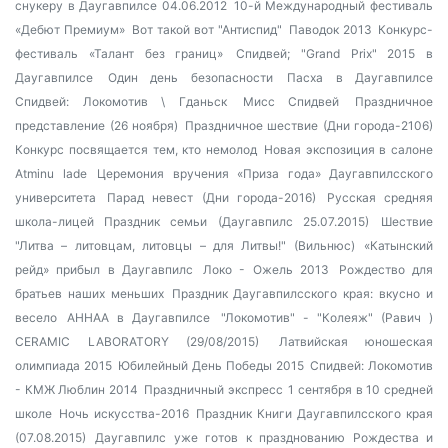
снукеру в Даугавпилсе 04.06.2012
10-й Международный фестиваль
«Дебют Премиум»
Вот такой вот "Антиспид"
Паводок 2013
Конкурс-
фестиваль «Талант без границ»
Спидвей; "Grand Prix" 2015 в
Даугавпилсе
Один день безопасности
Пасха в Даугавпилсе
Спидвей: Локомотив \ Гданьск
Мисс Спидвей
Праздничное
представление (26 ноября)
Праздничное шествие (Дни города-2106)
Конкурс посвящается тем, кто немолод
Новая экспозиция в салоне
Atminu lade
Церемония вручения «Приза года» Даугавпилсского
университета
Парад невест (Дни города-2016)
Русская средняя
школа-лицей
Праздник семьи (Даугавпилс 25.07.2015)
Шествие
"Литва – литовцам, литовцы – для Литвы!" (Вильнюс)
«Катынский
рейд» прибыл в Даугавпилс
Локо - Ожель 2013
Рождество для
братьев наших меньших
Праздник Даугавпилсского края: вкусно и
весело
AHHAA в Даугавпилсе
"Локомотив" - "Колеяж" (Равич )
CERAMIC LABORATORY (29/08/2015)
Латвийская юношеская
олимпиада 2015
Юбилейный День Победы 2015
Спидвей: Локомотив
- КМЖ Люблин 2014
Праздничный экспресс
1 сентября в 10 средней
школе
Ночь искусства-2016
Праздник Книги Даугавпилсского края
(07.08.2015)
Даугавпилс уже готов к празднованию Рождества и