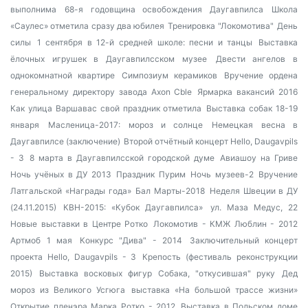
выполнима
68-я годовщина освобождения Даугавпилса
Школа
«Саулес» отметила сразу два юбилея
Тренировка "Локомотива"
День
силы
1 сентября в 12-й средней школе: песни и танцы
Выставка
ёлочных игрушек в Даугавпилсском музее
Двести ангелов в
однокомнатной квартире
Симпозиум керамиков
Вручение ордена
генеральному директору завода Axon Cble
Ярмарка вакансий 2016
Как улица Варшавас свой праздник отметила
Выставка собак 18-19
января
Масленица-2017: мороз и солнце
Немецкая весна в
Даугавпилсе (заключение)
Второй отчётный концерт Hello, Daugavpils
- 3
8 марта в Даугавпилсской городской думе
Авиашоу на Гриве
Ночь учёных в ДУ 2013
Праздник Пурим
Ночь музеев-2
Вручение
Латгальской «Награды года»
Бал Марты-2018
Неделя Швеции в ДУ
(24.11.2015)
КВН-2015: «Кубок Даугавпилса»
ул. Маза Медус, 22
Новые выставки в Центре Ротко
Локомотив - КМЖ Люблин - 2012
Артмоб 1 мая
Конкурс "Дива" - 2014
Заключительный концерт
проекта Hello, Daugavpils - 3
Крепость (фестиваль реконструкции
2015)
Выставка восковых фигур
Собака, "откусившая" руку
Дед
мороз из Великого Усгюга
выставка «На большой трассе жизни»
Открытие пленэра Марка Ротко - 2012
Выставка в Польском доме