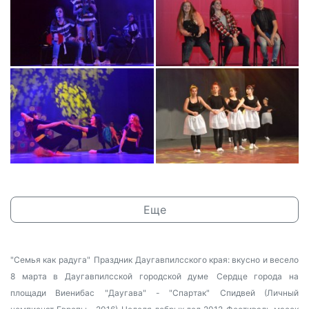
Еще
"Семья как радуга"
Праздник Даугавпилсского края: вкусно и весело
8 марта в Даугавпилсской городской думе
Сердце города на
площади Виенибас
"Даугава" - "Спартак"
Спидвей (Личный