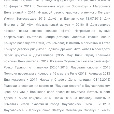
чемпионат Европы - 2016)
Неделя добрых дел 2012
Фестиваль масок
23 февраля 2011 г.
Уникальные игрушки Soomotoys и Magformers
День знаний - 2014
«Нарисуй своего красного огненного Петуха»
Учения Земессардзе 2013
Дрифт в Даугавпилсе 13,07,2013
Дни
Японии в ДУ
~8~
«Музыкальный август - 2016»
В Даугавпилсе
прошел парад знаков зодиака (фото)
Награждение лучших
спортсменов
Выставка контрацептивов
Золотые краски осени
Конкурс посвящается тем, кто немолод
В память о погибших в гетто
Конкурс детских рисунков "Водяной дракон"
«Кто живет в зоосаде?»
Забег дружбы в Даугавпилсе (CISM Day Run)
Отряд спецназа
«Сигма»
День учителя - 2012
Джемма Скулме рассказала свой миф о
Ротко
Турнир по плаванию (02.04.2016)
Лауреаты спорта - 2015
Полиция переехала в Крепость
16 марта в Риге (2013)
Артишок 2013
Дни искусств - 2014
Народ у Citadele
День полиции (03.12.2015)
Годовщина освящения крепости
"Лауреат спорта" в Даугавпилсском
крае
Как улица Варшавас свой праздник отметила
Ветром сносит
деревья
Мисс спидвей 2014
Пасха-2016 на площади
Полёты в
Гималаях
«Мой сказочный город Даугавпилс»
Лиго - 2012 в
Даугавпилсе
«Нарисуй свою Желтую Земляную Собаку» 1 часть