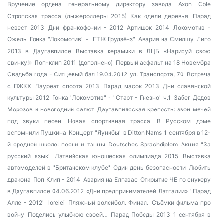
Вручение ордена генеральному директору завода Axon Cble
Стропская трасса (лыжероллеры 2015)
Как одели деревья
Парад
невест 2013
Дни франкофонии - 2012
Артишок 2014
Локомотив -
Ожель
Гонка "Локомотив" - "ГТЖ Грудзёнз"
Авария на Смилшу
Лиго
2013 в Даугавпилсе
Выставка керамики в ЛЦБ
«Нарисуй свою
свинку!»
Поп-клип 2011 (дополнено)
Первый асфальт на 18 Новембра
Свадьба года - Ситцевый бал 19.04.2012
ул. Транспорта, 70
Встреча
с ПЖКХ
Лауреат спорта 2013
Парад масок 2013
Дни славянской
культуры 2012
Гонка "Локомотив" - "Старт - Гнезно" ч.1
Забег Дедов
Морозов и новогодний салют
Даугавпилсская крепость: звон мечей
под звуки песен
Новая спортивная трасса
В Русском доме
вспомнили Пушкина
Концерт "Яунибы" в Ditton Nams
1 сентября в 12-
й средней школе: песни и танцы
Deutsches Sprachdiplom
Акция "За
русский язык"
Латвийская юношеская олимпиада 2015
Выставка
автомоделей в "Британском клубе"
Один день безопасности
Любить
дракона
Поп Клип - 2014
Авария на Елгавас
Открытие ЧЕ по снукеру
в Даугавпилсе 04.06.2012
«Дни предпринимателей Латгалии»
"Парад
Алле - 2012"
lorelei
Пляжный волейбол. Финал.
Съёмки фильма про
войну
Поделись улыбкою своей…
Парад Победы 2013
1 сентября в