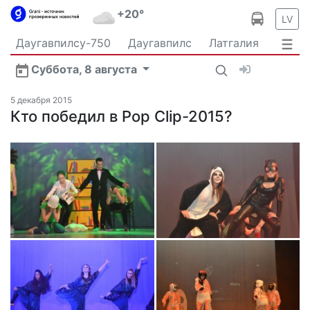
+20°
LV
Даугавпилсу-750
Даугавпилс
Латгалия
Латвия
Политика
Происшествия
Спорт
Суббота, 8 августа
Культура
Видео
Интервью
Экономика
Новости Даугавпилса
Ваш репортаж
5 декабря 2015
Общество
Кто победил в Pop Clip-2015?
Транспорт
В мире
Рыбалка и охота