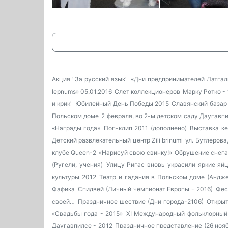
Акция "За русский язык"
«Дни предпринимателей Латгал
lepnums» 05.01.2016
Слет коллекционеров
Марку Ротко - 
и крик"
Юбилейный День Победы 2015
Славянский базар 
Польском доме
2 февраля, во 2-м детском саду Даугавп
«Награды года»
Поп-клип 2011 (дополнено)
Выставка к
Детский развлекательный центр Zili brinumi
ул. Бутлерова
клубе Queen-2
«Нарисуй свою свинку!»
Обрушение снега
(Ругели, учения)
Улицу Ригас вновь украсили яркие яй
культуры 2012
Театр и гадания в Польском доме (Андже
Фафика
Спидвей (Личный чемпионат Европы - 2016)
Фес
своей…
Праздничное шествие (Дни города-2106)
Открыт
«Свадьбы года - 2015»
XI Международный фольклорный
Даугавпилсе - 2012
Праздничное представление (26 ноя