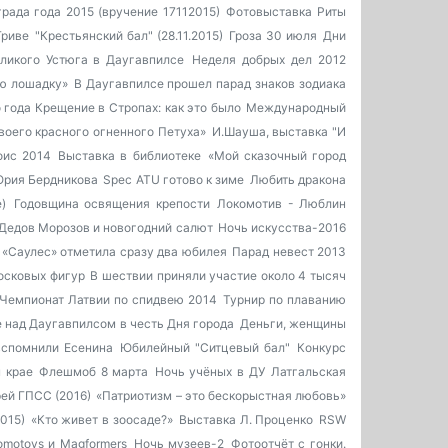
рада года 2015 (вручение 17112015)
Фотовыставка Риты
Гриве
"Крестьянский бал" (28.11.2015)
Гроза 30 июля
Дни
ликого Устюга в Даугавпилсе
Неделя добрых дел 2012
ою лошадку»
В Даугавпилсе прошел парад знаков зодиака
о года
Крещение в Стропах: как это было
Международный
воего красного огненного Петуха»
И.Шауша, выставка "И
фис 2014
Выставка в библиотеке
«Мой сказочный город
Юрия Бердникова
Spec ATU готово к зиме
Любить дракона
)
Годовщина освящения крепости
Локомотив - Люблин
Дедов Морозов и новогодний салют
Ночь искусства-2016
 «Саулес» отметила сразу два юбилея
Парад невест 2013
осковых фигур
В шествии приняли участие около 4 тысяч
Чемпионат Латвии по спидвею 2014
Турнир по плаванию
 над Даугавпилсом в честь Дня города
Деньги, женщины
вспомнили Есенина
Юбилейный "Ситцевый бал"
Конкурс
 крае
Флешмоб 8 марта
Ночь учёных в ДУ
Латгальская
ей ГПСС (2016)
«Патриотизм – это бескорыстная любовь»
015)
«Кто живет в зоосаде?»
Выставка Л. Проценко
RSW
motoys и Magformers
Ночь музеев-2
Фотоотчёт с гонки.