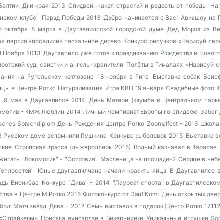
Балтии
Дни края 2013
Спидвей: накал страстей и радость от победы
Наг
нском клубе"
Парад Победы 2013
Добро начинается с Вас!
Авиашоу на 
5 октября
8 марта в Даугавпилсской городской думе
Дед Мороз из Ве
ая партия «посадили» пасхальное дерево
Конкурс рисунков «Нарисуй св
8 Ноября 2013
Даугавпилс уже готов к празднованию Рождества и Новог
ротский суд, свистки и ангелы-хранители
Полёты в Гималаях
«Нарисуй с
ания на Ругельском котловане
18 ноября в Риге
Выставка собак
Бене
цы в Центре Ротко
Натурализация
Игра КВН 19 января
Свадебные фото 
4
9 мая в Даугавпилсе 2014
День Матери (клумба в Центральном парке
омотив - КМЖ Люблин 2014
Личный Чемпионат Европы по спидвею
Забег 
sches Sprachdiplom
День Рождения Центра Ротко
Zoomaifest - 2016
Школа
В Русском доме вспомнили Пушкина
Конкурс рыболовов 2015
Выставка в
ские
Стропская трасса (лыжероллеры 2015)
Водный карнавал в Зарасае
жигать
"Локомотив" - "Островия"
Масленица на площади-2
Сердце в небе
Теплосетей"
Юные даугавпилчане начали красить яйца
В Даугавпилсе 
дь Виенибас
Конкурс "Дива" - 2014
"Лауреат спорта" в Даугавпилсском
ства в Центре М.Ротко 2015
Фотоконкурс от DauTKom!
День открытых двер
бол: Матч звёзд
Дива - 2012
Семь выставок в подарок (Центр Ротко 17112
 «Страйкеры»
Присяга яунсардзе в Бикернииеки
Уникальные игрушки Soo