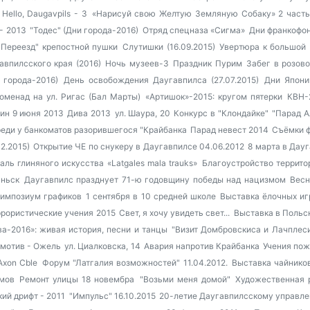
ello, Daugavpils - 3
«Нарисуй свою Желтую Земляную Собаку» 2 част
- 2013
"Тодес" (Дни города-2016)
Отряд спецназа «Сигма»
Дни франкофон
"Переезд" крепостной пушки
Слутишки (16.09.2015)
Увертюра к большой
авпилсского края (2016)
Ночь музеев-3
Праздник Пурим
Забег в розово
 города-2016)
День освобождения Даугавпилса (27.07.2015)
Дни Япони
оменад на ул. Ригас (Бал Марты)
«Артишок»-2015: кругом пятерки
КВН-
ин 9 июня 2013
Дива 2013
ул. Шаура, 20
Конкурс в "Клондайке"
"Парад А
еди у банкоматов разорившегося "Крайбанка
Парад невест 2014
Съёмки 
2.2015)
Открытие ЧЕ по снукеру в Даугавпилсе 04.06.2012
8 марта в Дау
ль глиняного искусства «Latgales mala trauks»
Благоустройство террито
аньск
Даугавпилс празднует 71-ю годовщину победы над нацизмом
Весн
импозиум графиков
1 сентября в 10 средней школе
Выставка ёлочных иг
ррористические учения 2015
Свет, я хочу увидеть свет...
Выставка в Польс
а-2016»: живая история, песни и танцы
"Визит Домбровскиса и Лачплеси
мотив - Ожель
ул. Циалковска, 14
Авария напротив Крайбанка
Учения по
Axon Cble
Форум "Латгалия возможностей" 11.04.2012.
Выставка чайнико
мов
Ремонт улицы 18 новембра
"Возьми меня домой"
Художественная 
ий дрифт - 2011
"Импульс" 16.10.2015
20-летие Даугавпилсскому управл