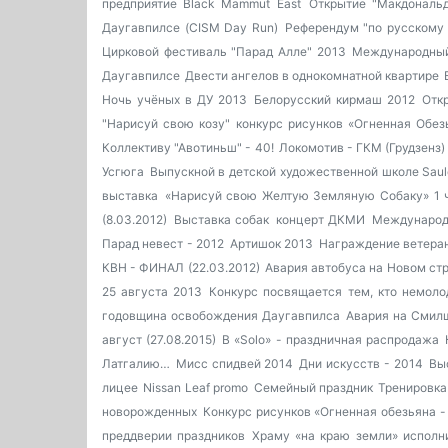
предприятие Black Mammut East
Открытие "Макдональ
Даугавпилсе (CISM Day Run)
Референдум "по русскому 
Цирковой фестиваль "Парад Алле" 2013
Международный
Даугавпилсе
Двести ангелов в однокомнатной квартире
Ночь учёных в ДУ 2013
Белорусский кирмаш 2012
Отк
"Нарисуй свою козу"
конкурс рисунков «Огненная Обез
Коллективу "Авотиньш" - 40!
Локомотив - ГКМ (Грудзенз)
Усгюга
Выпускной в детской художественной школе Saul
выставка
«Нарисуй свою Желтую Земляную Собаку» 1 
(8.03.2012)
Выставка собак
концерт ДКМИ
Международ
Парад невест - 2012
Артишок 2013
Награждение ветера
КВН - ФИНАЛ (22.03.2012)
Авария автобуса на Новом ст
25 августа 2013
Конкурс посвящается тем, кто немоло
годовщина освобождения Даугавпилса
Авария на Смил
август (27.08.2015)
В «Solo» - праздничная распродажа
Латгалию…
Мисс спидвей 2014
Дни искусств - 2014
Вы
лицее
Nissan Leaf promo
Семейный праздник
Тренировка
новорожденных
Конкурс рисунков «Огненная обезьяна -
преддверии праздников
Храму «на краю земли» исполн