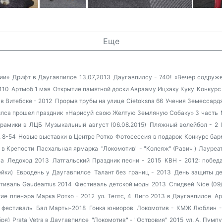
Еще
ии»
Дрифт в Даугавпилсе 13,07,2013
Даугавпилсу - 740!
«Вечер содружес
110
Артмоб 1 мая
Открытие памятной доски Аврааму Ицхаку Куку
Конкурс
в Витебске - 2012
Прорыв трубы на улице Cietoksna 66
Учения Земессард
илса прошел праздник
«Нарисуй свою Желтую Земляную Собаку» 3 часть
ерамики в ЛЦБ
Музыкальный август (06.08.2015)
Пляжный волейбол - 2
, 8-54
Новые выставки в Центре Ротко
Фотосессия в подарок
Конкурс бар
 в Крепости
Пасхальная ярмарка
"Локомотив" - "Колеяж" (Равич )
Лауреат
ца
Ледоход 2013
Латгальский Праздник песни - 2015
КВН - 2012: побед
йки)
Евродень у Даугавпилсе
Талант без границ - 2013
День защиты де
тиваль Gaudeamus 2014
Фестиваль детской моды 2013
Спидвей Nice (09/
ие пленэра Марка Ротко - 2012
ул. Телтс, 4
Лиго 2013 в Даугавпилсе
Ар
 фестиваль
Бал Марты-2018
Гонка юниоров
Локомотив - КМЖ Люблин -
бря)
Prata Vetra в Даугавпилсе
"Локомотив" - "Островия" 2015
ул. А. Пумп