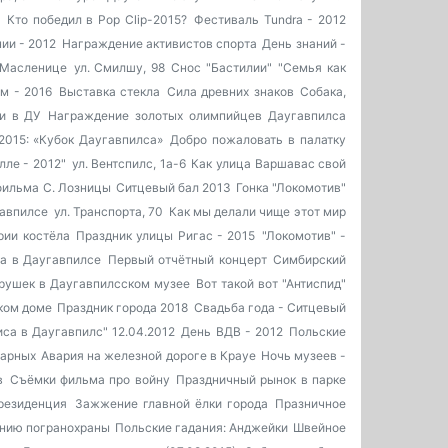
ь
Кто победил в Pop Clip-2015?
Фестиваль Tundra - 2012
ии - 2012
Награждение активистов спорта
День знаний -
 Масленице
ул. Смилшу, 98
Снос "Бастилии"
"Семья как
м - 2016
Выставка стекла
Сила древних знаков
Собака,
и в ДУ
Награждение золотых олимпийцев Даугавпилса
2015: «Кубок Даугавпилса»
Добро пожаловать в палатку
лле - 2012"
ул. Вентспилс, 1а-6
Как улица Варшавас свой
фильма С. Лозницы
Ситцевый бал 2013
Гонка "Локомотив"
гавпилсе
ул. Транспорта, 70
Как мы делали чище этот мир
рии костёла
Праздник улицы Ригас - 2015
"Локомотив" -
а в Даугавпилсе
Первый отчётный концерт
Симбирский
рушек в Даугавпилсском музее
Вот такой вот "Антиспид"
ком доме
Праздник города 2018
Свадьба года - Ситцевый
са в Даугавпилс" 12.04.2012
День ВДВ - 2012
Польские
жарных
Авария на железной дороге в Крауе
Ночь музеев -
в
Съёмки фильма про войну
Праздничный рынок в парке
резиденция
Зажжение главной ёлки города
Празничное
ению погранохраны
Польские гадания: Анджейки
Швейное