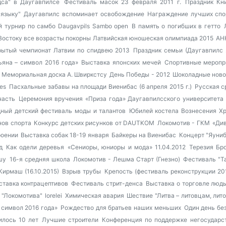
дса" в Даугавпилсе
Фестиваль масок 23 февраля 2011 г.
Праздник Кни
языку"
Даугавпилс вспоминает освобождение
Награждение лучших спо
 турнир по самбо Daugavpils Sambo open
В память о погибших в гетто
Востоку все возрасты покорны
Латвийская юношеская олимпиада 2015
AH
рытый чемпионат Латвии по спидвею 2013
Праздник семьи (Даугавпилс 2
ьяна – символ 2016 года»
Выставка японских мечей
Спортивные меропри
Мемориальная доска А. Швиркстсу
День Победы - 2012
Шоколадные ново
es
Пасхальные забавы на площади Виенибас (6 апреля 2015 г.)
Русская 
часть
Церемония вручения «Приза года» Даугавпилсского университета
ный детский фестиваль моды и талантов
Юбилей костела Вознесения Хр
нов спорта
Конкурс детских рисунков от DAUTKOM
Локомотив - ГКМ
«Див
роении
Выставка собак 18-19 января
Байкеры на Виенибас
Концерт "Яуниб
д
Как одели деревья
«Сениоры, юниоры и мода» 11.04.2012
Терезия Бр
шу
16-я средняя школа
Локомотив - Лешма Старт (Гнезно)
Фестиваль "Т
Кирмаш (16.10.2015)
Взрыв трубы
Крепость (фестиваль реконструкции 20
ставка контрацептивов
Фестиваль стрит-денса
Выставка о торговле люд
 "Локомотива"
lorelei
Химическая авария
Шествие "Литва – литовцам, лито
 символ 2016 года»
Рождество для братьев наших меньших
Один день бе
илось 10 лет
Лучшие строители
Конференция по поддержке негосударс