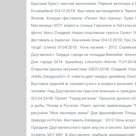
Красный Крест: миссия выполнима
Первый велопарк в 
Кочмарёвой (04.12.2015)
Выставка автомоделей в "Брита
Японии
Конкурс-фестиваль «Талант без границ»
Буря 
Масленица-2017: мороз и солнце
Горожане и Латгальск
(фото)
Мисс Спидвей
Новая спортивная трасса
Салют 1
фестиваль в Зарасае
Зажжение ёлки (04.12.2015)
Про Си
тогда" (глина) 01.08.2015.
Ночь музеев - 2012
Соревнов
Даугавпилс»
Сердце города на площади Виенибас
Бежен
Дни города 2014
Speedway Lokomotiv-Marma 11.07.201
Открытие Центра литуанистики (28.01.2016)
Спидвей: Лок
«Hello, Daugavpils!»-3: советы дает имидж-дизайнер
Deut
Выставка изделий (в технике сухого и мокрого валяния)
человек
Над Даугавпилсом прыгали военные и граждан
(02.04.2016)
Проект "Город ангелов"
Прошлое должно об
и рыбы
Пожар в Ругелях
Пикет против приватизации "
рисунков "Моя ласковая мама"
Дни франкофонии
Площа
природа vs Ротко
Фестиваль Galapagai - 2012
Ночь искус
Праздник Даугавпилсского края: вкусно и весело
Баскет
Systems SKY WAY
В Даугавпилс прибыли американские