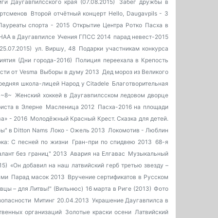
ги Даугавпилсского края (07.08.2015)
Забег дружбы в
ртсменов
Второй отчётный концерт Hello, Daugavpils - 3
Лауреаты спорта - 2015
Открытие Центра Ротко
Пасха в
HAA в Даугавпилсе
Учения ГПСС 2014
парад невест-2015
5.07.2015)
ул. Виршу, 48
Подарки участникам конкурса
ятия (Дни города-2016)
Полиция переехала в Крепость
сти от Vesma
Выборы в думу 2013
Дед мороз из Великого
средняя школа-лицей
Народ у Citadele
Благотворительная
~8~
Женский хоккей в Даугавпилсском ледовом дворце
иста в Элерне
Масленица 2012
Пасха-2016 на площади
а» - 2016
Молодёжный Красный Крест. Сказка для детей.
ы" в Ditton Nams
Локо - Ожель 2013
Локомотив - Люблин
ока: С песней по жизни
Гран-при по спидвею 2013
68-я
алант без границ" 2013
Авария на Елгавас
Музыкальный
15)
«Он добавил на наш латвийский герб третью звезду –
ьми
Парад масок 2013
Вручение сертификатов в Русском
вцы – для Литвы!" (Вильнюс)
16 марта в Риге (2013)
Фото
зопасности
Митинг 20.04.2013
Украшение Даугавпилса в
твенных организаций
Золотые краски осени
Латвийский