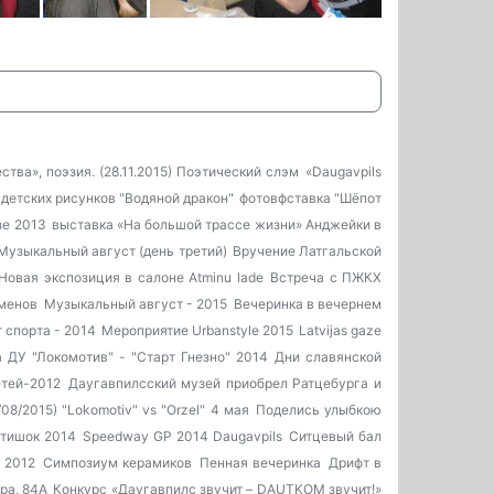
тва», поэзия. (28.11.2015)
Поэтический слэм
«Daugavpils
 детских рисунков "Водяной дракон"
фотовфставка "Шёпот
зе 2013
выставка «На большой трассе жизни»
Анджейки в
Музыкальный август (день третий)
Вручение Латгальской
Новая экспозиция в салоне Atminu lade
Встреча с ПЖКХ
менов
Музыкальный август - 2015
Вечеринка в вечернем
 спорта - 2014
Мероприятие Urbanstyle 2015
Latvijas gaze
а ДУ
"Локомотив" - "Старт Гнезно" 2014
Дни славянской
тей-2012
Даугавпилсский музей приобрел Ратцебурга и
08/2015) "Lokomotiv" vs "Orzel"
4 мая
Поделись улыбкою
тишок 2014
Speedway GP 2014 Daugavpils
Ситцевый бал
 2012
Симпозиум керамиков
Пенная вечеринка
Дрифт в
ура, 84А
Конкурс «Даугавпилс звучит – DAUTKOM звучит!»