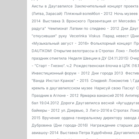
Аисты в Даугавпилсе
Заключительный концерт проекта H
(Литва, Зарасай)
Пляжный волейбол - 2012
Ночь музеев 
2014
Выставка Э. Вронского
Презентация от Mercedes
радуга"
Чемпионат Латвии по спидвею - 2012
Дни Дауг
"откусившая" руку
Vecerinka Viskus
Парад невест (Дни
«Музыкальный август - 2016»
Фольклорный концерт
Пр
DAUTKOM!
Открытие велотрассы в Стропах
Локо - Любл
праздник отметила
Неделя Швеции в ДУ (24.11.2015)
Очер
- "Старт - Гнезно". ч.2
Рождественская ёлочка в ЦЛК (16.1
Инвестиционный форум - 2012
Дни города 2013
Фестива
"Ванда Инстал Краков" - 2015
Спидвей: Локомотив \ Гд
кремль в даугавпилсском музее
Нарисуй свою Пасху!
С
Праздник в Аглоне - 2012
Ярмарка вакансий 2016
Антите
бал 19.04.2012
Дороги Даугавпилса весной
«Аугшдаугав
байкеры - 2012
ул. Дзервью, 3
Лиго-2016 в Стропах
Локо
2015
Вручение ордена генеральному директору завода 
Дубровина (Дни города-2016)
Награждение старших до
авиашоу-2014
Выставка Петра Худобчёнка
Даугавпилсск