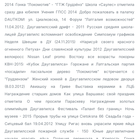
2014
Гонка "Локомотив" - "ГТЖ Грудзёнз"
Школа «Саулес» отметила
сразу два юбилея
Учения ГПСС 2014
Добро пожаловать в палатку
DAUTKOM!
ул. Циалковска, 14
Форум "Латгалия возможностей"
11.04.2012.
Даугавпилсский дрифт - 2011
Русская средняя школа-
лицей
Даугавпилс вспоминает освобождение
Симпозиум графиков
Неделя Швеции в ДУ (24.11.2015)
«Нарисуй своего красного
огненного Петуха»
Дни славянской культуры 2012
Даугавпилсский
велокросс
Nissan Leaf promo
Востоку все возрасты покорны
КВН-2015: «Кубок Даугавпилса»
Горожане и Латгальская партия
«посадили» пасхальное дерево
"Локомотив" встречается с
"Грудзензом"
Женский хоккей в Даугавпилсском ледовом дворце
(8.03.2012)
Авиашоу на Гриве
Выставка керамики в ЛЦБ
Награждение старших домов
Как улица Варшавас свой праздник
отметила
О чем просили Параскеву
Награждение золотых
олимпийцев Даугавпилса
Фестиваль «Талант без границ»
Ночь
музеев - 2015
Прорыв трубы на улице Cietoksna 66
Свадьба года -
Ситцевый бал 19.04.2012
Улицу Ригас вновь украсили яркие яйца
Даугавпилсской пожарной службе - 150
Юные даугавпилчане
начали красить яйца
Полиция переехала в Крепость
Гонка