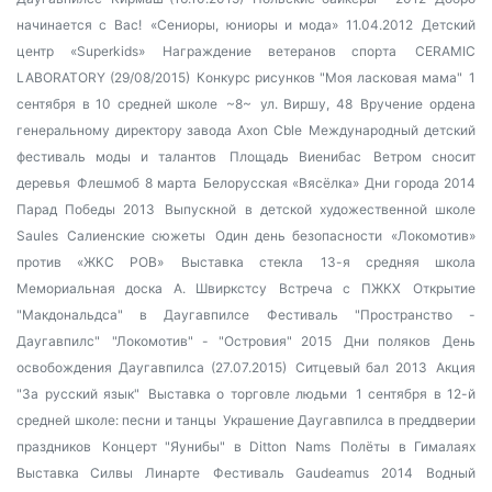
начинается с Вас!
«Сениоры, юниоры и мода» 11.04.2012
Детский
центр «Superkids»
Награждение ветеранов спорта
CERAMIC
LABORATORY (29/08/2015)
Конкурс рисунков "Моя ласковая мама"
1
сентября в 10 средней школе
~8~
ул. Виршу, 48
Вручение ордена
генеральному директору завода Axon Cble
Международный детский
фестиваль моды и талантов
Площадь Виенибас
Ветром сносит
деревья
Флешмоб 8 марта
Белорусская «Вясёлка»
Дни города 2014
Парад Победы 2013
Выпускной в детской художественной школе
Saules
Салиенские сюжеты
Один день безопасности
«Локомотив»
против «ЖКС РОВ»
Выставка стекла
13-я средняя школа
Мемориальная доска А. Швиркстсу
Встреча с ПЖКХ
Открытие
"Макдональдса" в Даугавпилсе
Фестиваль "Пространство -
Даугавпилс"
"Локомотив" - "Островия" 2015
Дни поляков
День
освобождения Даугавпилса (27.07.2015)
Ситцевый бал 2013
Акция
"За русский язык"
Выставка о торговле людьми
1 сентября в 12-й
средней школе: песни и танцы
Украшение Даугавпилса в преддверии
праздников
Концерт "Яунибы" в Ditton Nams
Полёты в Гималаях
Выставка Силвы Линарте
Фестиваль Gaudeamus 2014
Водный