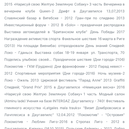
2015
«Нарисуй свою Желтую Земляную Собаку» 3 часть
Вечеринка в
вечернем клубе Queen-2
Дрифт в Даугавпилсе 13,07,2013
Славянский базар в Витебске - 2012
Гран-при по спидвею 2013
Инвестиционный форум - 2012
В «Solo» - праздничная распродажа
Выставка автомоделей в "Британском клубе"
День Победы 2017
Награждение активистов спорта
Факельное шествие
16 марта в Риге
(2013)
На площади Виенибас отпраздновали День знаний
Спидвей:
Локо - Гданьск
Выставка собак 18-19 января
ул. Транспорта, 70
Поделись улыбкою своей…
Праздничное шествие (Дни города-2106)
Локомотив - ГКМ (Грудзенз)
Дни франкофонии - 2012
Парад невест -
2012
Спортивные мероприятия (Дни города-2016)
Ночь музеев-2
Локо - Ожель 2013
Цирковой фестиваль "Парад Алле" 2013
Graffiti
Спидвей; "Grand Prix" 2015 в Даугавпилсе
«Немецкая весна» 2016
«Нарисуй свою Желтую Земляную Собаку» 1 часть
Модный салон
(Atminu lade)
Учения на базе INTERGAZ
Даугавпилсу - 740!
Фестиваль
глиняного искусства «Latgales mala trauks»
"Визит Домбровскиса и
Лачплесиса в Даугавпилс" 12.04.2012
"Локомотив" - "Островия"
Локомотив - Люблин
Лиго-2016 в Стропах
Лиго - 2012 в
Даугавпилсе
Кирмаш (16.10.2015)
Польские байкеры - 2012
Добро