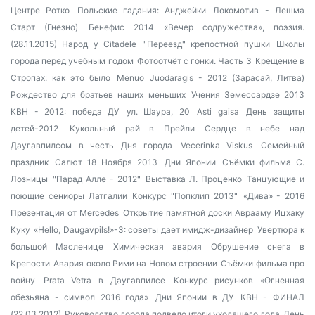
Центре Ротко
Польские гадания: Анджейки
Локомотив - Лешма
Старт (Гнезно)
Бенефис 2014
«Вечер содружества», поэзия.
(28.11.2015)
Народ у Citadele
"Переезд" крепостной пушки
Школы
города перед учебным годом
Фотоотчёт с гонки. Часть 3
Крещение в
Стропах: как это было
Menuo Juodaragis - 2012 (Зарасай, Литва)
Рождество для братьев наших меньших
Учения Земессардзе 2013
КВН - 2012: победа ДУ
ул. Шаура, 20
Asti gaisa
День защиты
детей-2012
Кукольный рай в Прейли
Сердце в небе над
Даугавпилсом в честь Дня города
Vecerinka Viskus
Семейный
праздник
Салют 18 Ноября 2013
Дни Японии
Съёмки фильма С.
Лозницы
"Парад Алле - 2012"
Выставка Л. Проценко
Танцующие и
поющие сениоры Латгалии
Конкурс "Попклип 2013"
«Дива» - 2016
Презентация от Mercedes
Открытие памятной доски Аврааму Ицхаку
Куку
«Hello, Daugavpils!»-3: советы дает имидж-дизайнер
Увертюра к
большой Масленице
Химическая авария
Обрушение снега в
Крепости
Авария около Рими на Новом строении
Съёмки фильма про
войну
Prata Vetra в Даугавпилсе
Конкурс рисунков «Огненная
обезьяна - символ 2016 года»
Дни Японии в ДУ
КВН - ФИНАЛ
(22.03.2012)
Руководство города подвело итоги уходящего года
День