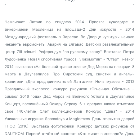
Чемпионат Латвии по спидвею 2014
Присяга яунсардзе в
Бикернииеки
Масленица на площади-2
Дни искусств - 2014
Международный фестиваль в Зарасае
Во Дворце культуры начали
чеканить евромонеты
Авария на Елгавас
Детский развлекательный
центр Zili brinumi
Референдум "по русскому языку"
Выставка Петра
Худобчёнка
Новая спортивная трасса
"Локомотив" - "Старт Гнезно"
2014
выставка «На большой трассе жизни»
Дед Мороз на площади
8
марта в Даугавпилсе
Про Сиротский суд, свистки и ангелы-
хранители
«Дни предпринимателей Латгалии»
Ночь музеев - 2012
Праздничный экспресс
конкурс рисунков «Огненная Обезьяна –
символ 2016 года»
Дед Мороз из Великого Устюга в Даугавпилсе
Концерт, посвящённый Оскару Строку
6-я средняя школа отметила
свое 140-летие
Слет коллекционеров
Конкурс "Дива" - 2014
Уникальные игрушки Soomotoys и Magformers
День открытых дверей
ГПСС (2016)
Выставка фототехники
Конкурс детских рисунков от
DAUTKOM
Первый отчётный концерт
«Кто живет в зоосаде?»
День