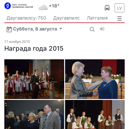
+18°
LV
Даугавпилсу-750
Даугавпилс
Латгалия
Латвия
Политика
Происшествия
Спорт
Суббота, 8 августа
Культура
Видео
Интервью
Экономика
Новости Даугавпилса
Ваш репортаж
17 ноября 2015
Общество
Награда года 2015
Транспорт
В мире
Рыбалка и охота