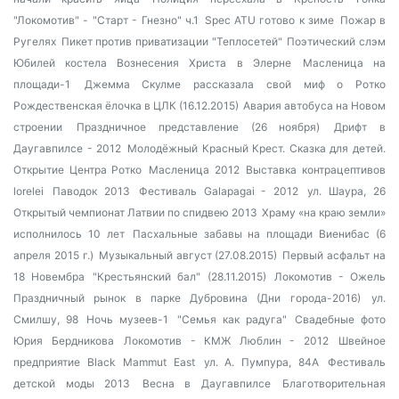
"Локомотив" - "Старт - Гнезно" ч.1
Spec ATU готово к зиме
Пожар в
Ругелях
Пикет против приватизации "Теплосетей"
Поэтический слэм
Юбилей костела Вознесения Христа в Элерне
Масленица на
площади-1
Джемма Скулме рассказала свой миф о Ротко
Рождественская ёлочка в ЦЛК (16.12.2015)
Авария автобуса на Новом
строении
Праздничное представление (26 ноября)
Дрифт в
Даугавпилсе - 2012
Молодёжный Красный Крест. Сказка для детей.
Открытие Центра Ротко
Масленица 2012
Выставка контрацептивов
lorelei
Паводок 2013
Фестиваль Galapagai - 2012
ул. Шаура, 26
Открытый чемпионат Латвии по спидвею 2013
Храму «на краю земли»
исполнилось 10 лет
Пасхальные забавы на площади Виенибас (6
апреля 2015 г.)
Музыкальный август (27.08.2015)
Первый асфальт на
18 Новембра
"Крестьянский бал" (28.11.2015)
Локомотив - Ожель
Праздничный рынок в парке Дубровина (Дни города-2016)
ул.
Смилшу, 98
Ночь музеев-1
"Семья как радуга"
Свадебные фото
Юрия Бердникова
Локомотив - КМЖ Люблин - 2012
Швейное
предприятие Black Mammut East
ул. А. Пумпура, 84А
Фестиваль
детской моды 2013
Весна в Даугавпилсе
Благотворительная