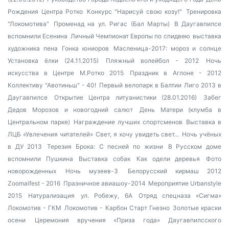
Рождения Центра Ротко
Конкурс "Нарисуй свою козу!"
Тренировка
"Локомотива"
Променад на ул. Ригас (Бал Марты)
В Даугавпилсе
вспомнили Есенина
Личный Чемпионат Европы по спидвею
выставка
художника пена
Гонка юниоров
Масленица-2017: мороз и солнце
Установка ёлки (24.11.2015)
Пляжный волейбол - 2012
Ночь
искусства в Центре М.Ротко 2015
Праздник в Аглоне - 2012
Коллективу "Авотиньш" - 40!
Первый велопарк в Балтии
Лиго 2013 в
Даугавпилсе
Открытие Центра литуанистики (28.01.2016)
Забег
Дедов Морозов и новогодний салют
День Матери (клумба в
Центральном парке)
Награждение лучших спортсменов
Выставка в
ЛЦБ «Увлечения читателей»
Свет, я хочу увидеть свет...
Ночь учёных
в ДУ 2013
Терезия Брока: С песней по жизни
В Русском доме
вспомнили Пушкина
Выставка собак
Как одели деревья
Фото
новорожденных
Ночь музеев-3
Белорусский кирмаш 2012
Zoomaifest - 2016
Празничное авиашоу-2014
Мероприятие Urbanstyle
2015
Натурализация
ул. Робежу, 6А
Отряд спецназа «Сигма»
Локомотив - ГКМ
Локомотив - Карбон Старт Гнезно
Золотые краски
осени
Церемония вручения «Приза года» Даугавпилсского