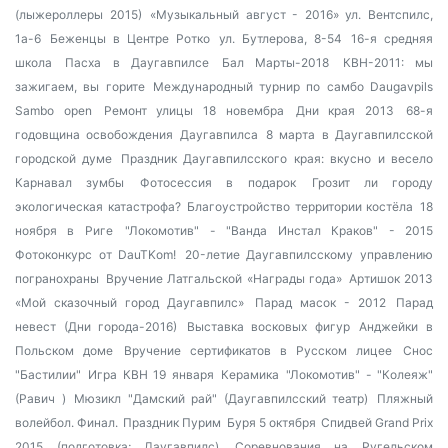
(лыжероллеры 2015)
«Музыкальный август - 2016»
ул. Вентспилс,
1а-6
Беженцы в Центре Ротко
ул. Бутлерова, 8-54
16-я средняя
школа
Пасха в Даугавпилсе
Бал Марты-2018
КВН-2011: мы
зажигаем, вы горите
Международный турнир по самбо Daugavpils
Sambo open
Ремонт улицы 18 новембра
Дни края 2013
68-я
годовщина освобождения Даугавпилса
8 марта в Даугавпилсской
городской думе
Праздник Даугавпилсского края: вкусно и весело
Карнавал зумбы
Фотосессия в подарок
Грозит ли городу
экологическая катастрофа?
Благоустройство территории костёла
18
ноября в Риге
"Локомотив" - "Ванда Инстал Краков" - 2015
Фотоконкурс от DauTKom!
20-летие Даугавпилсскому управлению
погранохраны
Вручение Латгальской «Награды года»
Артишок 2013
«Мой сказочный город Даугавпилс»
Парад масок - 2012
Парад
невест (Дни города-2016)
Выставка восковых фигур
Анджейки в
Польском доме
Вручение сертификатов в Русском лицее
Снос
"Бастилии"
Игра КВН 19 января
Керамика
"Локомотив" - "Колеяж"
(Равич )
Мюзикл "Дамский рай" (Даугавпилсский театр)
Пляжный
волейбол. Финал.
Праздник Пурим
Буря 5 октября
Спидвей Grand Prix
2015 (подготовка; Даугавпилс)
Соревнования на Ругельском