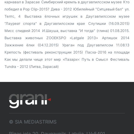
карнавал в Зарасае
Симбирский кремль в даугавпилсском музее
Кто
победил в Pop Clip-2015?
Дива - 2012
Юбилейный "Ситцевый бал"
ул.
Телтс, 4
Выставка ёлочных игрушек в Даугавпилсском музее
"Лауреат спорта" в Даугавпилсском крае
Слутишки (16.09.2015)
Мисс спидвей 2014
И.Шауша, выставка "И тогда" (глина) 01.08.2015.
Выставка животных ZOOEKSPO «Latgale 2013»
Артишок 2014
Зажжение ёлки (04.12.2015)
Ураган под Даугавпилсом 11.08.13
Крепость (фестиваль реконструкции 2015)
Пасха-2016 на площади
Как мы делали чище этот мир
«Пазарх»: Путь в Смысл
Фестиваль
Tundra - 2012 (Литва, Зарасай)
© SIA MEDIASTRIMS
Rīgas iela 20, Daugavpils, Latvija, LV-5401