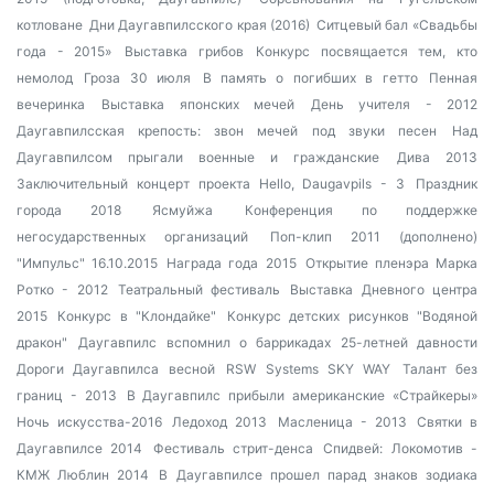
котловане
Дни Даугавпилсского края (2016)
Ситцевый бал «Свадьбы
года - 2015»
Выставка грибов
Конкурс посвящается тем, кто
немолод
Гроза 30 июля
В память о погибших в гетто
Пенная
вечеринка
Выставка японских мечей
День учителя - 2012
Даугавпилсская крепость: звон мечей под звуки песен
Над
Даугавпилсом прыгали военные и гражданские
Дива 2013
Заключительный концерт проекта Hello, Daugavpils - 3
Праздник
города 2018
Ясмуйжа
Конференция по поддержке
негосударственных организаций
Поп-клип 2011 (дополнено)
"Импульс" 16.10.2015
Награда года 2015
Открытие пленэра Марка
Ротко - 2012
Театральный фестиваль
Выставка Дневного центра
2015
Конкурс в "Клондайке"
Конкурс детских рисунков "Водяной
дракон"
Даугавпилс вспомнил о баррикадах 25-летней давности
Дороги Даугавпилса весной
RSW Systems SKY WAY
Талант без
границ - 2013
В Даугавпилс прибыли американские «Страйкеры»
Ночь искусства-2016
Ледоход 2013
Масленица - 2013
Святки в
Даугавпилсе 2014
Фестиваль стрит-денса
Спидвей: Локомотив -
КМЖ Люблин 2014
В Даугавпилсе прошел парад знаков зодиака