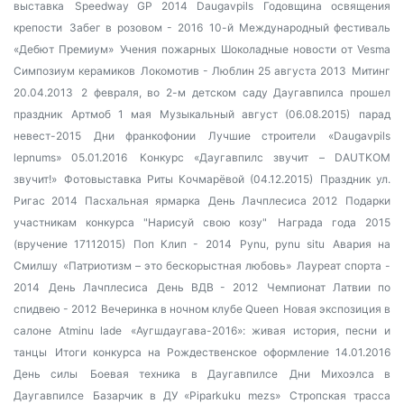
выставка
Speedway GP 2014 Daugavpils
Годовщина освящения
крепости
Забег в розовом - 2016
10-й Международный фестиваль
«Дебют Премиум»
Учения пожарных
Шоколадные новости от Vesma
Симпозиум керамиков
Локомотив - Люблин 25 августа 2013
Митинг
20.04.2013
2 февраля, во 2-м детском саду Даугавпилса прошел
праздник
Артмоб 1 мая
Музыкальный август (06.08.2015)
парад
невест-2015
Дни франкофонии
Лучшие строители
«Daugavpils
lepnums» 05.01.2016
Конкурс «Даугавпилс звучит – DAUTKOM
звучит!»
Фотовыставка Риты Кочмарёвой (04.12.2015)
Праздник ул.
Ригас 2014
Пасхальная ярмарка
День Лачплесиса 2012
Подарки
участникам конкурса "Нарисуй свою козу"
Награда года 2015
(вручение 17112015)
Поп Клип - 2014
Pynu, pynu situ
Авария на
Смилшу
«Патриотизм – это бескорыстная любовь»
Лауреат спорта -
2014
День Лачплесиса
День ВДВ - 2012
Чемпионат Латвии по
спидвею - 2012
Вечеринка в ночном клубе Queen
Новая экспозиция в
салоне Atminu lade
«Аугшдаугава-2016»: живая история, песни и
танцы
Итоги конкурса на Рождественское оформление 14.01.2016
День силы
Боевая техника в Даугавпилсе
Дни Михоэлса в
Даугавпилсе
Базарчик в ДУ «Piparkuku mezs»
Стропская трасса