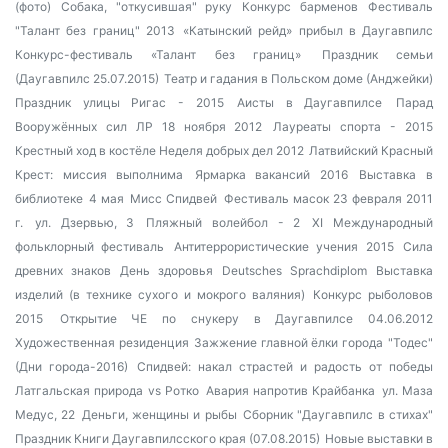
(фото)
Собака, "откусившая" руку
Конкурс барменов
Фестиваль
"Талант без границ" 2013
«Катынский рейд» прибыл в Даугавпилс
Конкурс-фестиваль «Талант без границ»
Праздник семьи
(Даугавпилс 25.07.2015)
Театр и гадания в Польском доме (Анджейки)
Праздник улицы Ригас - 2015
Аисты в Даугавпилсе
Парад
Вооружённых сил ЛР 18 ноября 2012
Лауреаты спорта - 2015
Крестный ход в костёле
Неделя добрых дел 2012
Латвийский Красный
Крест: миссия выполнима
Ярмарка вакансий 2016
Выставка в
библиотеке
4 мая
Мисс Спидвей
Фестиваль масок 23 февраля 2011
г.
ул. Дзервью, 3
Пляжный волейбол - 2
XI Международный
фольклорный фестиваль
Антитеррористические учения 2015
Сила
древних знаков
День здоровья
Deutsches Sprachdiplom
Выставка
изделий (в технике сухого и мокрого валяния)
Конкурс рыболовов
2015
Открытие ЧЕ по снукеру в Даугавпилсе 04.06.2012
Художественная резиденция
Зажжение главной ёлки города
"Тодес"
(Дни города-2016)
Спидвей: накал страстей и радость от победы
Латгальская природа vs Ротко
Авария напротив Крайбанка
ул. Маза
Медус, 22
Деньги, женщины и рыбы
Сборник "Даугавпилс в стихах"
Праздник Книги Даугавпилсского края (07.08.2015)
Новые выставки в