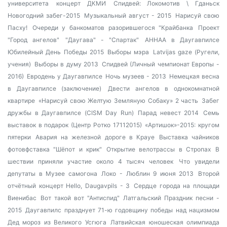
университета
концерт ДКМИ
Спидвей: Локомотив \ Гданьск
Новогодний забег-2015
Музыкальный август - 2015
Нарисуй свою
Пасху!
Очереди у банкоматов разорившегося "Крайбанка
Проект
"Город ангелов"
"Даугава" - "Спартак"
AHHAA в Даугавпилсе
Юбилейный День Победы 2015
Выборы мэра
Latvijas gaze (Ругели,
учения)
Выборы в думу 2013
Спидвей (Личный чемпионат Европы -
2016)
Евродень у Даугавпилсе
Ночь музеев - 2013
Немецкая весна
в Даугавпилсе (заключение)
Двести ангелов в однокомнатной
квартире
«Нарисуй свою Желтую Земляную Собаку» 2 часть
Забег
дружбы в Даугавпилсе (CISM Day Run)
Парад невест 2014
Семь
выставок в подарок (Центр Ротко 17112015)
«Артишок»-2015: кругом
пятерки
Авария на железной дороге в Крауе
Выставка чайников
фотовфставка "Шёпот и крик"
Открытие велотрассы в Стропах
В
шествии приняли участие около 4 тысяч человек
Что увидели
депутаты в Музее самогона
Локо - Люблин 9 июня 2013
Второй
отчётный концерт Hello, Daugavpils - 3
Сердце города на площади
Виенибас
Вот такой вот "Антиспид"
Латгальский Праздник песни -
2015
Даугавпилс празднует 71-ю годовщину победы над нацизмом
Дед мороз из Великого Усгюга
Латвийская юношеская олимпиада