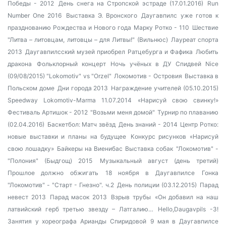
Победы - 2012
День снега на Стропской эстраде (17.01.2016)
Run
Number One 2016
Выставка Э. Вронского
Даугавпилс уже готов к
празднованию Рождества и Нового года
Марку Ротко - 110
Шествие
"Литва – литовцам, литовцы – для Литвы!" (Вильнюс)
Лауреат спорта
2013
Даугавпилсский музей приобрел Ратцебурга и Фафика
Любить
дракона
Фольклорный концерт
Ночь учёных в ДУ
Спидвей Nice
(09/08/2015) "Lokomotiv" vs "Orzel"
Локомотив - Островия
Выставка в
Польском доме
Дни города 2013
Награждение учителей (05.10.2015)
Speedway Lokomotiv-Marma 11.07.2014
«Нарисуй свою свинку!»
Фестиваль Артишок - 2012
"Возьми меня домой"
Турнир по плаванию
(02.04.2016)
Баскетбол: Матч звёзд
День знаний - 2014
Центр Ротко:
новые выставки и планы на будущее
Конкурс рисунков «Нарисуй
свою лошадку»
Байкеры на Виенибас
Выставка собак
"Локомотив" -
"Полония" (Быдгощ) 2015
Музыкальный август (день третий)
Прошлое должно обжигать
18 ноября в Даугавпилсе
Гонка
"Локомотив" - "Старт - Гнезно". ч.2
День полиции (03.12.2015)
Парад
невест 2013
Парад масок 2013
Взрыв трубы
«Он добавил на наш
латвийский герб третью звезду – Латгалию…
Hello,Daugavpils -3!
Занятия у хореографа Арианды Спиридовой
9 мая в Даугавпилсе