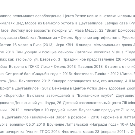
авпилс вспоминает освобождение
Центр Ротко: новые выставки и планы 
ималаях
Дед Мороз из Великого Устюга в Даугавпилсе
Latvijas gaze (Р
 lade
Востоку все возрасты покорны
ул. Маза Медус, 22
"Визит Домбровс
орусская «Вясёлка»
Локомотив - Ожель
Вручение сертификатов в Русско
Балтии
16 марта в Риге (2013)
Игра КВН 19 января
Мемориальная доска А
ne 2016
Танцующие и поющие сениоры Латгалии
Vecerinka Viskus
"Тод
ах: как это было
ул. Дзервью, 3
Праздничное представление (26 ноября
ибас
Встреча с ПЖКХ
Локо - Ожель 2013
Паводок 2013
В память о поги
ко
Ситцевый бал «Свадьбы года - 2015»
Фестиваль Tundra - 2012 (Литва, 
ezs»
День Лачплесиса 2012
Конкурс посвящается тем, кто немолод
AHHA
Дрифт в Даугавпилсе - 2012
Беженцы в Центре Ротко
День здоровья
Zoom
р «Superkids»
Выставка автомоделей в "Британском клубе"
Даугавпи
дновали День знаний
ул. Шаура, 26
Детский развлекательный центр Zili brin
нии - 2012
1 сентября в 10 средней школе
Даугавпилс празднует 71-ю г
 в Даугавпилсе (заключение)
Забег в розовом - 2016
Горожане и Латга
pils lepnums» 05.01.2016
Вручение Латгальской «Награды года»
10-й М
ая вечеринка
Учения ГПСС 2014
Фестиваль масок 23 февраля 2011 г.
О 