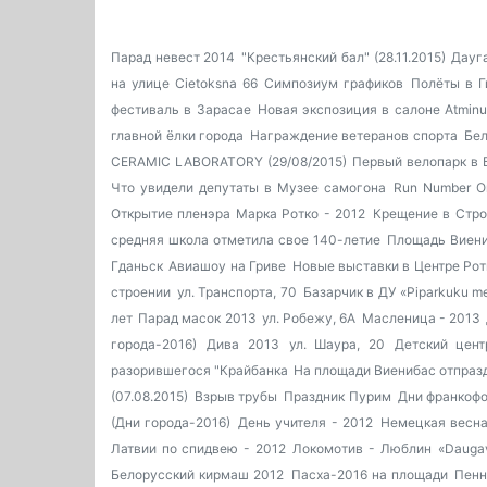
Парад невест 2014
"Крестьянский бал" (28.11.2015)
Дауг
на улице Cietoksna 66
Симпозиум графиков
Полёты в Г
фестиваль в Зарасае
Новая экспозиция в салоне Atminu
главной ёлки города
Награждение ветеранов спорта
Бел
CERAMIC LABORATORY (29/08/2015)
Первый велопарк в 
Что увидели депутаты в Музее самогона
Run Number O
Открытие пленэра Марка Ротко - 2012
Крещение в Строп
средняя школа отметила свое 140-летие
Площадь Виен
Гданьск
Авиашоу на Гриве
Новые выставки в Центре Рот
строении
ул. Транспорта, 70
Базарчик в ДУ «Piparkuku m
лет
Парад масок 2013
ул. Робежу, 6А
Масленица - 2013
города-2016)
Дива 2013
ул. Шаура, 20
Детский цент
разорившегося "Крайбанка
На площади Виенибас отпраз
(07.08.2015)
Взрыв трубы
Праздник Пурим
Дни франкофо
(Дни города-2016)
День учителя - 2012
Немецкая весна
Латвии по спидвею - 2012
Локомотив - Люблин
«Daugav
Белорусский кирмаш 2012
Пасха-2016 на площади
Пенн