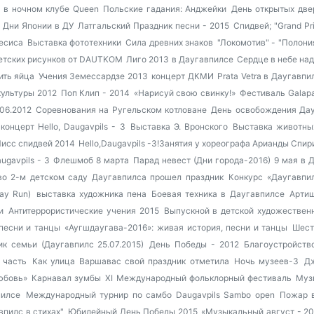
 в ночном клубе Queen
Польские гадания: Анджейки
День открытых две
Дни Японии в ДУ
Латгальский Праздник песни - 2015
Спидвей; "Grand Pr
есиса
Выставка фототехники
Сила древних знаков
"Локомотив" - "Полони
етских рисунков от DAUTKOM
Лиго 2013 в Даугавпилсе
Сердце в небе над
ить яйца
Учения Земессардзе 2013
концерт ДКМИ
Prata Vetra в Даугавпи
культуры 2012
Поп Клип - 2014
«Нарисуй свою свинку!»
Фестиваль Galapa
06.2012
Соревнования на Ругельском котловане
День освобождения Дауг
концерт Hello, Daugavpils - 3
Выставка Э. Вронского
Выставка животны
исс спидвей 2014
Hello,Daugavpils -3!Занятия у хореографа Арианды Спи
ugavpils - 3
Флешмоб 8 марта
Парад невест (Дни города-2016)
9 мая в 
во 2-м детском саду Даугавпилса прошел праздник
Конкурс «Даугавпи
ay Run)
выставка художника пена
Боевая техника в Даугавпилсе
Арти
и
Антитеррористические учения 2015
Выпускной в детской художествен
 песни и танцы
«Аугшдаугава-2016»: живая история, песни и танцы
Шест
ик семьи (Даугавпилс 25.07.2015)
День Победы - 2012
Благоустройств
 часть
Как улица Варшавас свой праздник отметила
Ночь музеев-3
Дж
юбовь»
Карнавал зумбы
XI Международный фольклорный фестиваль
Муз
пилсе
Международный турнир по самбо Daugavpils Sambo open
Пожар 
впилс в стихах"
Юбилейный День Победы 2015
«Музыкальный август - 2