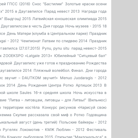
рей ГПСС (2016)
Снос "Бастилии"
Золотые краски осени
ix" 2015 в Даугавпилсе
Парад невест 2013
Награда года
я" (Быдгощ) 2015
Латвийская юношеская олимпиада 2015
 Даугавпилсом в честь Дня города
Ночь музеев - 2015
18
лсе
День Матери (клумба в Центральном парке)
Праздник
gai - 2012
Чемпионат Латвии по спидвею 2014
Праздник
авпилса (27.07.2015)
Pynu, pynu situ
парад невест-2015
х ZOOEKSPO «Latgale 2013»
Юбилейный "Ситцевый бал"
ридовой
Даугавпилс уже готов к празднованию Рождества
Даугавпилсе 2014
Пляжный волейбол. Финал.
Дни города
лс звучит – DAUTKOM звучит!»
Menuo Juodaragis - 2012
шок 2014
День Рождения Центра Ротко
Артишок 2013
В
ной школе Saules
16-я средняя школа
Ночь искусства в
вие "Литва – литовцам, литовцы – для Литвы!" (Вильнюс)
о территории костёла
Конкурс рисунков «Нарисуй свою
емма Скулме рассказала свой миф о Ротко
Годовщина
ыкальный август (день третий)
Польские байкеры - 2012
в Ругелях
Локомотив - КМЖ Люблин - 2012
Фестиваль
016»
Конкурс рыболовов 2015
Открытие "Макдональдса" в