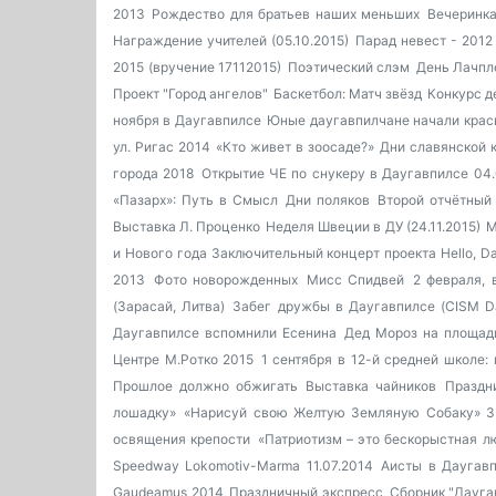
2013
Рождество для братьев наших меньших
Вечеринка
Награждение учителей (05.10.2015)
Парад невест - 2012
2015 (вручение 17112015)
Поэтический слэм
День Лачпл
Проект "Город ангелов"
Баскетбол: Матч звёзд
Конкурс д
ноября в Даугавпилсе
Юные даугавпилчане начали крас
ул. Ригас 2014
«Кто живет в зоосаде?»
Дни славянской 
города 2018
Открытие ЧЕ по снукеру в Даугавпилсе 04.
«Пазарх»: Путь в Смысл
Дни поляков
Второй отчётный 
Выставка Л. Проценко
Неделя Швеции в ДУ (24.11.2015)
М
и Нового года
Заключительный концерт проекта Hello, Da
2013
Фото новорожденных
Мисс Спидвей
2 февраля, 
(Зарасай, Литва)
Забег дружбы в Даугавпилсе (CISM D
Даугавпилсе вспомнили Есенина
Дед Мороз на площад
Центре М.Ротко 2015
1 сентября в 12-й средней школе:
Прошлое должно обжигать
Выставка чайников
Праздн
лошадку»
«Нарисуй свою Желтую Земляную Собаку» 3
освящения крепости
«Патриотизм – это бескорыстная л
Speedway Lokomotiv-Marma 11.07.2014
Аисты в Даугав
Gaudeamus 2014
Праздничный экспресс
Сборник "Дауга