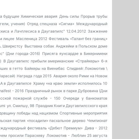
на будущее
Химическая авария
День силы
Прорыв трубы
угели, учения)
Отряд спецназа «Сигма»
Международный
киса и Лачплесиса в Даугавпилс" 12.04.2012
Зажжение
м лицее
Масленица 2012
Фестиваль «Талант без границ»
. Швиркстсу
Выставка собак
Анджейки в Польском доме
ес" (Дни города-2016)
Присяга яунсардзе в Бикернииеки
)
В Даугавпилс прибыли американские «Страйкеры»
6-я
бших в гетто
Байкеры на Виенибас
Спидвей: Локомотив \
Зарасай)
Награда года 2015
Авария около Рими на Новом
A в Даугавпилсе
Храму «на краю земли» исполнилось 10
aifest - 2016
Праздничный рынок в парке Дубровина (Дни
лсской пожарной службе - 150
Очереди у банкоматов
umi
ул. Смилшу, 98
Праздник Книги Даугавпилсского края
одовщину победы над нацизмом
Спортивные мероприятия
льская партия «посадили» пасхальное дерево
Чемпионат
еждународный фестиваль «Дебют Премиум»
Дива - 2012
чем просили Параскеву
Локомотив - Люблин 25 августа