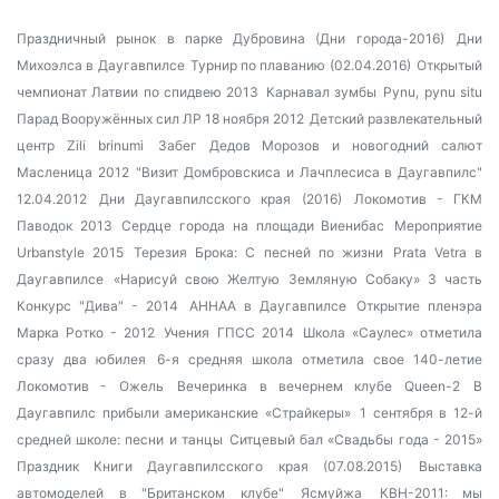
Праздничный рынок в парке Дубровина (Дни города-2016)
Дни
Михоэлса в Даугавпилсе
Турнир по плаванию (02.04.2016)
Открытый
чемпионат Латвии по спидвею 2013
Карнавал зумбы
Pynu, pynu situ
Парад Вооружённых сил ЛР 18 ноября 2012
Детский развлекательный
центр Zili brinumi
Забег Дедов Морозов и новогодний салют
Масленица 2012
"Визит Домбровскиса и Лачплесиса в Даугавпилс"
12.04.2012
Дни Даугавпилсского края (2016)
Локомотив - ГКМ
Паводок 2013
Сердце города на площади Виенибас
Мероприятие
Urbanstyle 2015
Терезия Брока: С песней по жизни
Prata Vetra в
Даугавпилсе
«Нарисуй свою Желтую Земляную Собаку» 3 часть
Конкурс "Дива" - 2014
AHHAA в Даугавпилсе
Открытие пленэра
Марка Ротко - 2012
Учения ГПСС 2014
Школа «Саулес» отметила
сразу два юбилея
6-я средняя школа отметила свое 140-летие
Локомотив - Ожель
Вечеринка в вечернем клубе Queen-2
В
Даугавпилс прибыли американские «Страйкеры»
1 сентября в 12-й
средней школе: песни и танцы
Ситцевый бал «Свадьбы года - 2015»
Праздник Книги Даугавпилсского края (07.08.2015)
Выставка
автомоделей в "Британском клубе"
Ясмуйжа
КВН-2011: мы