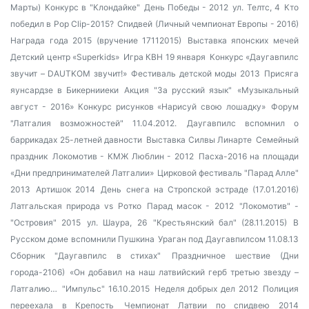
Марты)
Конкурс в "Клондайке"
День Победы - 2012
ул. Телтс, 4
Кто
победил в Pop Clip-2015?
Спидвей (Личный чемпионат Европы - 2016)
Награда года 2015 (вручение 17112015)
Выставка японских мечей
Детский центр «Superkids»
Игра КВН 19 января
Конкурс «Даугавпилс
звучит – DAUTKOM звучит!»
Фестиваль детской моды 2013
Присяга
яунсардзе в Бикернииеки
Акция "За русский язык"
«Музыкальный
август - 2016»
Конкурс рисунков «Нарисуй свою лошадку»
Форум
"Латгалия возможностей" 11.04.2012.
Даугавпилс вспомнил о
баррикадах 25-летней давности
Выставка Силвы Линарте
Семейный
праздник
Локомотив - КМЖ Люблин - 2012
Пасха-2016 на площади
«Дни предпринимателей Латгалии»
Цирковой фестиваль "Парад Алле"
2013
Артишок 2014
День снега на Стропской эстраде (17.01.2016)
Латгальская природа vs Ротко
Парад масок - 2012
"Локомотив" -
"Островия" 2015
ул. Шаура, 26
"Крестьянский бал" (28.11.2015)
В
Русском доме вспомнили Пушкина
Ураган под Даугавпилсом 11.08.13
Сборник "Даугавпилс в стихах"
Праздничное шествие (Дни
города-2106)
«Он добавил на наш латвийский герб третью звезду –
Латгалию…
"Импульс" 16.10.2015
Неделя добрых дел 2012
Полиция
переехала в Крепость
Чемпионат Латвии по спидвею 2014