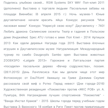
Поделись улыбкою своей…
RSW Systems SKY WAY
Поп-клип 2011
(дополнено)
Выставка о торговле людьми
Пасхальные забавы на
площади Виенибас (6 апреля 2015 г.)
Ночь музеев-1
Юные
даугавпилчане начали красить яйца
Конкурс рисунков "Моя
ласковая мама"
Конкурс "Нарисуй свою козу!"
Даугавпилсу - 740!
Любить дракона
Салиенские сюжеты
Театр и гадания в Польском
доме (Анджейки)
Spec ATU готово к зиме
Поп Клип - 2014
Артишок
2013
Как одели деревья
Награда года 2015
Выставка ёлочных
игрушек в Даугавпилсском музее
Натурализация
Международный
турнир по самбо Daugavpils Sambo open
Выставка животных
ZOOEKSPO «Latgale 2013»
Горожане и Латгальская партия
«посадили» пасхальное дерево
«Вечер содружества», поэзия.
(28.11.2015)
День Лачплесиса
Как мы делали чище этот мир
Фотоконкурс от DauTKom!
Авиашоу на Гриве
Джемма Скулме
рассказала свой миф о Ротко
Парад невест (Дни города-2016)
Художественная резиденция
«Локомотив» против «ЖКС РОВ»
ул. А.
Пумпура, 84А
Награждение лучших спортсменов
"Локомотив" -
"Ванда Инстал Краков" - 2015
Школы города перед учебным годом
Выставка Э. Вронского
18 ноября в Риге
Пикет против приватизации