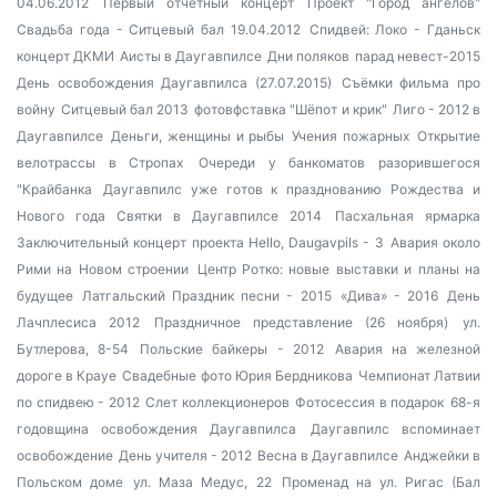
04.06.2012
Первый отчётный концерт
Проект "Город ангелов"
Свадьба года - Ситцевый бал 19.04.2012
Спидвей: Локо - Гданьск
концерт ДКМИ
Аисты в Даугавпилсе
Дни поляков
парад невест-2015
День освобождения Даугавпилса (27.07.2015)
Съёмки фильма про
войну
Ситцевый бал 2013
фотовфставка "Шёпот и крик"
Лиго - 2012 в
Даугавпилсе
Деньги, женщины и рыбы
Учения пожарных
Открытие
велотрассы в Стропах
Очереди у банкоматов разорившегося
"Крайбанка
Даугавпилс уже готов к празднованию Рождества и
Нового года
Святки в Даугавпилсе 2014
Пасхальная ярмарка
Заключительный концерт проекта Hello, Daugavpils - 3
Авария около
Рими на Новом строении
Центр Ротко: новые выставки и планы на
будущее
Латгальский Праздник песни - 2015
«Дива» - 2016
День
Лачплесиса 2012
Праздничное представление (26 ноября)
ул.
Бутлерова, 8-54
Польские байкеры - 2012
Авария на железной
дороге в Крауе
Свадебные фото Юрия Бердникова
Чемпионат Латвии
по спидвею - 2012
Слет коллекционеров
Фотосессия в подарок
68-я
годовщина освобождения Даугавпилса
Даугавпилс вспоминает
освобождение
День учителя - 2012
Весна в Даугавпилсе
Анджейки в
Польском доме
ул. Маза Медус, 22
Променад на ул. Ригас (Бал