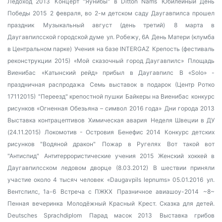
Ледоход 2013
Концерт "Яунибы" в Ditton Nams
Юбилейный День
Победы 2015
2 февраля, во 2-м детском саду Даугавпилса прошел
праздник
Музыкальный август (день третий)
8 марта в
Даугавпилсской городской думе
ул. Робежу, 6А
День Матери (клумба
в Центральном парке)
Учения на базе INTERGAZ
Крепость (фестиваль
реконструкции 2015)
«Мой сказочный город Даугавпилс»
Площадь
Виенибас
«Катынский рейд» прибыл в Даугавпилс
В «Solo» -
праздничная распродажа
Семь выставок в подарок (Центр Ротко
17112015)
"Переезд" крепостной пушки
Байкеры на Виенибас
конкурс
рисунков «Огненная Обезьяна – символ 2016 года»
Дни города 2013
Выставка контрацептивов
Химическая авария
Неделя Швеции в ДУ
(24.11.2015)
Локомотив - Островия
Бенефис 2014
Конкурс детских
рисунков "Водяной дракон"
Пожар в Ругелях
Вот такой вот
"Антиспид"
Антитеррористические учения 2015
Женский хоккей в
Даугавпилсском ледовом дворце (8.03.2012)
В шествии приняли
участие около 4 тысяч человек
«Daugavpils lepnums» 05.01.2016
ул.
Вентспилс, 1а-6
Встреча с ПЖКХ
Празничное авиашоу-2014
~8~
Пенная вечеринка
Молодёжный Красный Крест. Сказка для детей.
Deutsches Sprachdiplom
Парад масок 2013
Выставка грибов