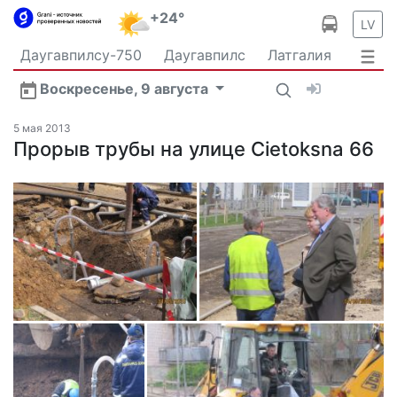
+24°
LV
Даугавпилсу-750
Даугавпилс
Латгалия
Латвия
Политика
Происшествия
Спорт
Воскресенье, 9 августа
Культура
Видео
Интервью
Экономика
Новости Даугавпилса
Ваш репортаж
5 мая 2013
Общество
Прорыв трубы на улице Cietoksna 66
Транспорт
В мире
Рыбалка и охота