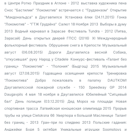
в Центре Ротко
Праздник в Аглоне - 2012
выставка художника пена
Снос "Бастилии"
"Локомотив" встречается с "Грудзензом"
Открытие
"Макдональдса" в Даугавпилсе
Установка ёлки (24.11.2015)
Гонка
"Локомотив" - "ГТЖ Грудзёнз"
Салют 18 Ноября 2013
Выборы в думу
2013
Водный карнавал в Зарасае
Фестиваль Tundra - 2012 (Литва,
Зарасай)
День открытых дверей ГПСС (2016)
XI Международный
фольклорный фестиваль
Обрушение снега в Крепости
Музыкальный
август (06.08.2015)
Дороги Даугавпилса весной
Собака,
"откусившая" руку
Народ у Citadele
Конкурс-фестиваль «Талант без
границ»
"Локомотив" - "Полония" (Быдгощ) 2015
Музыкальный
август (27.08.2015)
Годовщина освящения крепости
Тренировка
"Локомотива"
Добро пожаловать в палатку DAUTKOM!
Даугавпилсской пожарной службе - 150
Speedway GP 2014
Daugavpils
4 мая
18 ноября в Даугавпилсе
Юбилейный "Ситцевый
бал"
День полиции (03.12.2015)
Дед Мороз на площади
Новая
спортивная трасса
Латвийская юношеская олимпиада 2015
Прорыв
трубы на улице Cietoksna 66
Увертюра к большой Масленице
Талант
без границ - 2013
Гран-при по спидвею 2013
Польские гадания:
Анджейки
Буря 5 октября
Уникальные игрушки Soomotoys и