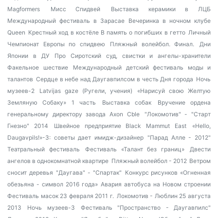
Magformers
Мисс Спидвей
Выставка керамики в ЛЦБ
Международный фестиваль в Зарасае
Вечеринка в ночном клубе
Queen
Крестный ход в костёле
В память о погибших в гетто
Личный
Чемпионат Европы по спидвею
Пляжный волейбол. Финал.
Дни
Японии в ДУ
Про Сиротский суд, свистки и ангелы-хранители
Факельное шествие
Международный детский фестиваль моды и
талантов
Сердце в небе над Даугавпилсом в честь Дня города
Ночь
музеев-2
Latvijas gaze (Ругели, учения)
«Нарисуй свою Желтую
Земляную Собаку» 1 часть
Выставка собак
Вручение ордена
генеральному директору завода Axon Cble
"Локомотив" - "Старт
Гнезно" 2014
Швейное предприятие Black Mammut East
«Hello,
Daugavpils!»-3: советы дает имидж-дизайнер
"Парад Алле - 2012"
Театральный фестиваль
Фестиваль «Талант без границ»
Двести
ангелов в однокомнатной квартире
Пляжный волейбол - 2012
Ветром
сносит деревья
"Даугава" - "Спартак"
Конкурс рисунков «Огненная
обезьяна - символ 2016 года»
Авария автобуса на Новом строении
Фестиваль масок 23 февраля 2011 г.
Локомотив - Люблин 25 августа
2013
Ночь музеев-3
Фестиваль "Пространство - Даугавпилс"