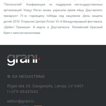
"Теплосетей"
Конференция по поддержке негосударственных
организаций
Улицу Ригас вновь украсили яркие яйца
Даугавпилс
празднует 71-ю годовщину победы над нацизмом
День защиты
детей-2012
Открытие Центра Ротко
10-й Международный фестиваль
«Дебют Премиум»
8 марта в Даугавпилсе
Латвийский Красный
Крест: миссия выполнима
© SIA MEDIASTRIMS
Rīgas iela 20, Daugavpils, Latvija, LV-5401
(+371) 65431542
editor@grani.lv