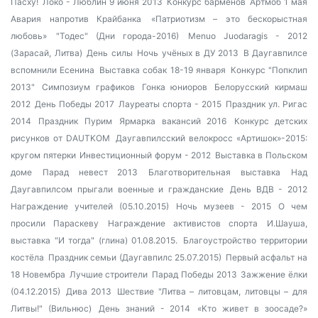
Пасху!
Локо - Люблин 9 июня 2013
Конкурс барменов
Артмоб 1 мая
Авария напротив Крайбанка
«Патриотизм – это бескорыстная
любовь»
"Тодес" (Дни города-2016)
Menuo Juodaragis - 2012
(Зарасай, Литва)
День силы
Ночь учёных в ДУ 2013
В Даугавпилсе
вспомнили Есенина
Выставка собак 18-19 января
Конкурс "Попклип
2013"
Симпозиум графиков
Гонка юниоров
Белорусский кирмаш
2012
День Победы 2017
Лауреаты спорта - 2015
Праздник ул. Ригас
2014
Праздник Пурим
Ярмарка вакансий 2016
Конкурс детских
рисунков от DAUTKOM
Даугавпилсский велокросс
«Артишок»-2015:
кругом пятерки
Инвестиционный форум - 2012
Выставка в Польском
доме
Парад невест 2013
Благотворительная выставка
Над
Даугавпилсом прыгали военные и гражданские
День ВДВ - 2012
Награждение учителей (05.10.2015)
Ночь музеев - 2015
О чем
просили Параскеву
Награждение активистов спорта
И.Шауша,
выставка "И тогда" (глина) 01.08.2015.
Благоустройство территории
костёла
Праздник семьи (Даугавпилс 25.07.2015)
Первый асфальт на
18 Новембра
Лучшие строители
Парад Победы 2013
Зажжение ёлки
(04.12.2015)
Дива 2013
Шествие "Литва – литовцам, литовцы – для
Литвы!" (Вильнюс)
День знаний - 2014
«Кто живет в зоосаде?»