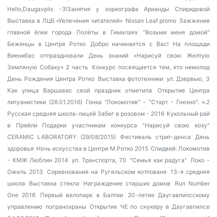
Hello,Daugavpils -3!Занятия у хореографа Арианды Спиридовой
Выставка в ЛЦБ «Увлечения читателей»
Nissan Leaf promo
Зажжение
главной ёлки города
Полёты в Гималаях
"Возьми меня домой"
Беженцы в Центре Ротко
Добро начинается с Вас!
На площади
Виенибас отпраздновали День знаний
«Нарисуй свою Желтую
Земляную Собаку» 2 часть
Конкурс посвящается тем, кто немолод
День Рождения Центра Ротко
Выставка фототехники
ул. Дзервью, 3
Как улица Варшавас свой праздник отметила
Открытие Центра
литуанистики (28.01.2016)
Гонка "Локомотив" - "Старт - Гнезно". ч.2
Русская средняя школа-лицей
Забег в розовом - 2016
Кукольный рай
в Прейли
Подарки участникам конкурса "Нарисуй свою козу"
CERAMIC LABORATORY (29/08/2015)
Фестиваль стрит-денса
День
здоровья
Ночь искусства в Центре М.Ротко 2015
Спидвей: Локомотив
- КМЖ Люблин 2014
ул. Транспорта, 70
"Семья как радуга"
Локо -
Ожель 2013
Соревнования на Ругельском котловане
13-я средняя
школа
Выставка стекла
Награждение старших домов
Run Number
One 2016
Первый велопарк в Балтии
20-летие Даугавпилсскому
управлению погранохраны
Открытие ЧЕ по снукеру в Даугавпилсе