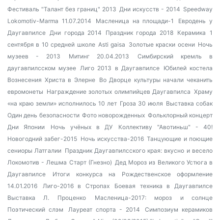
Фестиваль "Талант без границ" 2013
Дни искусств - 2014
Speedway
Lokomotiv-Marma 11.07.2014
Масленица на площади-1
Евродень у
Даугавпилсе
Дни города 2014
Праздник города 2018
Керамика
1
сентября в 10 средней школе
Asti gaisa
Золотые краски осени
Ночь
музеев - 2013
Митинг 20.04.2013
Симбирский кремль в
даугавпилсском музее
Лиго 2013 в Даугавпилсе
Юбилей костела
Вознесения Христа в Элерне
Во Дворце культуры начали чеканить
евромонеты
Награждение золотых олимпийцев Даугавпилса
Храму
«на краю земли» исполнилось 10 лет
Гроза 30 июля
Выставка собак
Один день безопасности
Фото новорожденных
Фольклорный концерт
Дни Японии
Ночь учёных в ДУ
Коллективу "Авотиньш" - 40!
Новогодний забег-2015
Ночь искусства-2016
Танцующие и поющие
сениоры Латгалии
Праздник Даугавпилсского края: вкусно и весело
Локомотив - Лешма Старт (Гнезно)
Дед Мороз из Великого Устюга в
Даугавпилсе
Итоги конкурса на Рождественское оформление
14.01.2016
Лиго-2016 в Стропах
Боевая техника в Даугавпилсе
Выставка Л. Проценко
Масленица-2017: мороз и солнце
Поэтический слэм
Лауреат спорта - 2014
Симпозиум керамиков