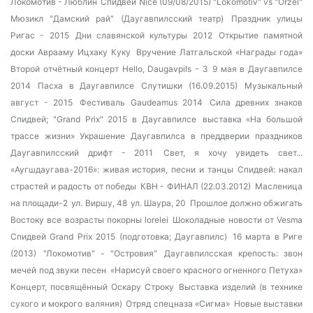
Локомотив - Люблин
Спидвей Nice (09/08/2015) "Lokomotiv" vs "Orzel"
Мюзикл "Дамский рай" (Даугавпилсский театр)
Праздник улицы
Ригас - 2015
Дни славянской культуры 2012
Открытие памятной
доски Аврааму Ицхаку Куку
Вручение Латгальской «Награды года»
Второй отчётный концерт Hello, Daugavpils - 3
9 мая в Даугавпилсе
2014
Пасха в Даугавпилсе
Слутишки (16.09.2015)
Музыкальный
август - 2015
Фестиваль Gaudeamus 2014
Сила древних знаков
Спидвей; "Grand Prix" 2015 в Даугавпилсе
выставка «На большой
трассе жизни»
Украшение Даугавпилса в преддверии праздников
Даугавпилсский дрифт - 2011
Свет, я хочу увидеть свет...
«Аугшдаугава-2016»: живая история, песни и танцы
Спидвей: накал
страстей и радость от победы
КВН - ФИНАЛ (22.03.2012)
Масленица
на площади-2
ул. Виршу, 48
ул. Шаура, 20
Прошлое должно обжигать
Востоку все возрасты покорны
lorelei
Шоколадные новости от Vesma
Спидвей Grand Prix 2015 (подготовка; Даугавпилс)
16 марта в Риге
(2013)
"Локомотив" - "Островия"
Даугавпилсская крепость: звон
мечей под звуки песен
«Нарисуй своего красного огненного Петуха»
Концерт, посвящённый Оскару Строку
Выставка изделий (в технике
сухого и мокрого валяния)
Отряд спецназа «Сигма»
Новые выставки