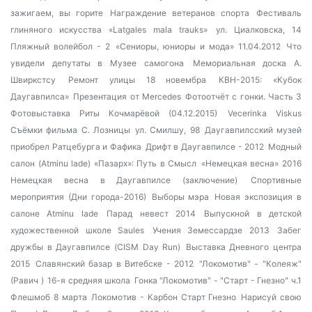
зажигаем, вы горите
Награждение ветеранов спорта
Фестиваль
глиняного искусства «Latgales mala trauks»
ул. Циалковска, 14
Пляжный волейбол - 2
«Сениоры, юниоры и мода» 11.04.2012
Что
увидели депутаты в Музее самогона
Мемориальная доска А.
Швиркстсу
Ремонт улицы 18 новембра
КВН-2015: «Кубок
Даугавпилса»
Презентация от Mercedes
Фотоотчёт с гонки. Часть 3
Фотовыставка Риты Кочмарёвой (04.12.2015)
Vecerinka Viskus
Съёмки фильма С. Лозницы
ул. Смилшу, 98
Даугавпилсский музей
приобрел Ратцебурга и Фафика
Дрифт в Даугавпилсе - 2012
Модный
салон (Atminu lade)
«Пазарх»: Путь в Смысл
«Немецкая весна» 2016
Немецкая весна в Даугавпилсе (заключение)
Спортивные
мероприятия (Дни города-2016)
Выборы мэра
Новая экспозиция в
салоне Atminu lade
Парад невест 2014
Выпускной в детской
художественной школе Saules
Учения Земессардзе 2013
Забег
дружбы в Даугавпилсе (CISM Day Run)
Выставка Дневного центра
2015
Славянский базар в Витебске - 2012
"Локомотив" - "Колеяж"
(Равич )
16-я средняя школа
Гонка "Локомотив" - "Старт - Гнезно" ч.1
Флешмоб 8 марта
Локомотив - Карбон Старт Гнезно
Нарисуй свою