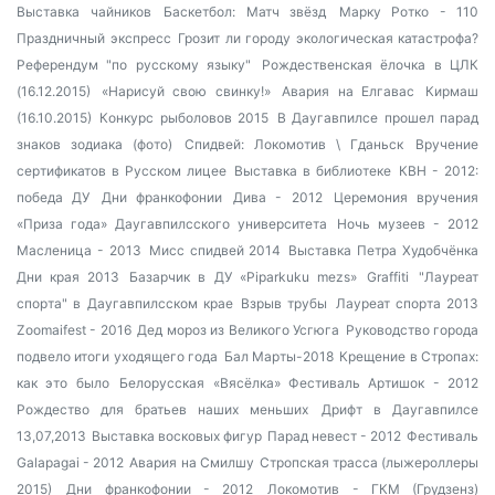
Выставка чайников
Баскетбол: Матч звёзд
Марку Ротко - 110
Праздничный экспресс
Грозит ли городу экологическая катастрофа?
Референдум "по русскому языку"
Рождественская ёлочка в ЦЛК
(16.12.2015)
«Нарисуй свою свинку!»
Авария на Елгавас
Кирмаш
(16.10.2015)
Конкурс рыболовов 2015
В Даугавпилсе прошел парад
знаков зодиака (фото)
Спидвей: Локомотив \ Гданьск
Вручение
сертификатов в Русском лицее
Выставка в библиотеке
КВН - 2012:
победа ДУ
Дни франкофонии
Дива - 2012
Церемония вручения
«Приза года» Даугавпилсского университета
Ночь музеев - 2012
Масленица - 2013
Мисс спидвей 2014
Выставка Петра Худобчёнка
Дни края 2013
Базарчик в ДУ «Piparkuku mezs»
Graffiti
"Лауреат
спорта" в Даугавпилсском крае
Взрыв трубы
Лауреат спорта 2013
Zoomaifest - 2016
Дед мороз из Великого Усгюга
Руководство города
подвело итоги уходящего года
Бал Марты-2018
Крещение в Стропах:
как это было
Белорусская «Вясёлка»
Фестиваль Артишок - 2012
Рождество для братьев наших меньших
Дрифт в Даугавпилсе
13,07,2013
Выставка восковых фигур
Парад невест - 2012
Фестиваль
Galapagai - 2012
Авария на Смилшу
Стропская трасса (лыжероллеры
2015)
Дни франкофонии - 2012
Локомотив - ГКМ (Грудзенз)