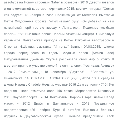
автобуса на Новом строении
Забег в розовом - 2016
Двести ангелов
в однокомнатной квартире
«Артишок»-2015: кругом пятерки
"Семья
как радуга"
18 ноября в Риге
Презентация от Mercedes
Выставка
Петра Худобчёнка
Собака, "откусившая" руку
«Он добавил на наш
латвийский герб третью звезду – Латгалию…
Поделись улыбкою
своей…
~8~
Выставка собак
Первый отчётный концерт
Симпозиум
керамиков
Латгальская природа vs Ротко
Открытие велотрассы в
Стропах
И.Шауша, выставка "И тогда" (глина) 01.08.2015.
Школы
города перед учебным годом
Модный салон (Atminu lade)
Натурализация
Джемма Скулме рассказала свой миф о Ротко
В
шествии приняли участие около 4 тысяч человек
Фестиваль Артишок
- 2012
Ремонт улицы 18 новембра
"Даугава" - "Спартак"
ул.
Циалковска, 14
CERAMIC LABORATORY (29/08/2015)
13-я средняя
школа
Народ у Citadele
Ночь искусства-2016
Даугавпилсу - 740!
6-я
средняя школа отметила свое 140-летие
Мероприятие Urbanstyle
2015
Лауреат спорта - 2014
Локомотив - Карбон Старт Гнезно
Парад
масок - 2012
Дрифт в Даугавпилсе - 2012
Праздничное
представление (26 ноября)
Буря 5 октября
Выставка ёлочных
игрушек в Даугавпилсском музее
Швейное предприятие Black