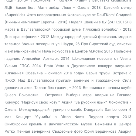
года - 2015»
"Локомотив" - "Колеяж" (Равич )
Выставка керамики в
ЛЦБ
Баскетбол: Матч звёзд
Локо - Ожель 2013
Детский центр
«Superkids»
Фото новорожденных
Фотоконкурс от DauTKom!
Спидвей
(Личный чемпионат Европы - 2016)
Неделя Швеции в ДУ (24.11.2015)
8
марта в Даугавпилсской городской думе
Пляжный волейбол - 2012
Дни франкофонии - 2012
Международный детский фестиваль моды и
талантов
Учения пожарных
ул. Шаура, 26
Про Сиротский суд, свистки
и ангелы-хранители
Ночь искусства в Центре М.Ротко 2015
Польские
гадания: Анджейки
Артишок 2014
Шоколадные новости от Vesma
Учения ГПСС 2014
Prata Vetra в Даугавпилсе
конкурс рисунков
«Огненная Обезьяна – символ 2016 года»
Взрыв трубы
Встреча с
ПЖКХ
Над Даугавпилсом прыгали военные и гражданские
Сила
древних знаков
Талант без границ - 2013
Вечеринка в ночном клубе
Queen
Локомотив - Островия
Выборы мэра
Авария на Елгавас
Конкурс "Нарисуй свою козу!"
Акция "За русский язык"
Локомотив -
Ожель
Международный турнир по самбо Daugavpils Sambo open
4
мая
Концерт "Яунибы" в Ditton Nams
Лауреат спорта 2013
Симбирский кремль в даугавпилсском музее
Беженцы в Центре
Ротко
Пенная вечеринка
Свадебные фото Юрия Бердникова
Авария