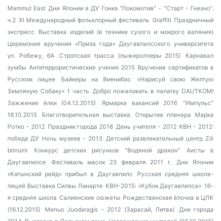
Mammut East
Дни Японии в ДУ
Гонка "Локомотив" - "Старт - Гнезно".
ч.2
XI Международный фольклорный фестиваль
Graffiti
Праздничный
экспресс
Выставка изделий (в технике сухого и мокрого валяния)
Церемония вручения «Приза года» Даугавпилсского университета
ул. Робежу, 6А
Стропская трасса (лыжероллеры 2015)
Карнавал
зумбы
Антитеррористические учения 2015
Вручение сертификатов в
Русском лицее
Байкеры на Виенибас
«Нарисуй свою Желтую
Земляную Собаку» 1 часть
Добро пожаловать в палатку DAUTKOM!
Зажжение ёлки (04.12.2015)
Ярмарка вакансий 2016
"Импульс"
16.10.2015
Благотворительная выставка
Открытие пленэра Марка
Ротко - 2012
Праздник города 2018
День учителя - 2012
КВН - 2012:
победа ДУ
Ночь музеев - 2013
Детский развлекательный центр Zili
brinumi
Конкурс детских рисунков "Водяной дракон"
Аисты в
Даугавпилсе
Фестиваль масок 23 февраля 2011 г.
Дни Японии
«Катынский рейд» прибыл в Даугавпилс
Русская средняя школа-
лицей
Выставка Силвы Линарте
КВН-2015: «Кубок Даугавпилса»
16-
я средняя школа
Салиенские сюжеты
Рождественская ёлочка в ЦЛК
(16.12.2015)
Menuo Juodaragis - 2012 (Зарасай, Литва)
Дни города