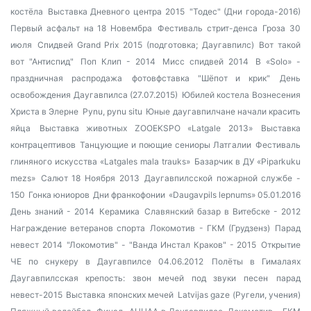
костёла
Выставка Дневного центра 2015
"Тодес" (Дни города-2016)
Первый асфальт на 18 Новембра
Фестиваль стрит-денса
Гроза 30
июля
Спидвей Grand Prix 2015 (подготовка; Даугавпилс)
Вот такой
вот "Антиспид"
Поп Клип - 2014
Мисс спидвей 2014
В «Solo» -
праздничная распродажа
фотовфставка "Шёпот и крик"
День
освобождения Даугавпилса (27.07.2015)
Юбилей костела Вознесения
Христа в Элерне
Pynu, pynu situ
Юные даугавпилчане начали красить
яйца
Выставка животных ZOOEKSPO «Latgale 2013»
Выставка
контрацептивов
Танцующие и поющие сениоры Латгалии
Фестиваль
глиняного искусства «Latgales mala trauks»
Базарчик в ДУ «Piparkuku
mezs»
Салют 18 Ноября 2013
Даугавпилсской пожарной службе -
150
Гонка юниоров
Дни франкофонии
«Daugavpils lepnums» 05.01.2016
День знаний - 2014
Керамика
Славянский базар в Витебске - 2012
Награждение ветеранов спорта
Локомотив - ГКМ (Грудзенз)
Парад
невест 2014
"Локомотив" - "Ванда Инстал Краков" - 2015
Открытие
ЧЕ по снукеру в Даугавпилсе 04.06.2012
Полёты в Гималаях
Даугавпилсская крепость: звон мечей под звуки песен
парад
невест-2015
Выставка японских мечей
Latvijas gaze (Ругели, учения)