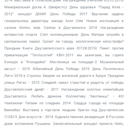
2014
Выставка в Польском доме
Награждение учителей (05.10.2015)
Мемориальная доска А. Швиркстсу
День здоровья
"Парад Алле -
2012"
концерт ДКМИ
День Победы 2017
Вручение ордена
генеральному директору завода Axon Cble
Новая экспозиция в
салоне Atminu lade
Святки в Даугавпилсе 2014
Награждение
активистов спорта
Слет коллекционеров
День Матери (клумба в
Центральном парке)
Грозит ли городу экологическая катастрофа?
Праздник Книги Даугавпилсского края (07.08.2015)
Пикет против
приватизации "Теплосетей"
КВН-2011: мы зажигаем, вы горите
Конкурс в "Клондайке"
Масленица на площади-2
Музыкальный
август - 2015
Юбилейный День Победы 2015
День Лачплесиса
Лиго-2016 в Стропах
Авария на железной дороге в Крауе
Праздник
улицы Ригас - 2015
Спидвей: накал страстей и радость от победы
Даугавпилсский дрифт - 2011
Награждение золотых олимпийцев
Даугавпилса
Любить дракона
Коллективу "Авотиньш" - 40!
Чемпионат Латвии по спидвею 2014
Сердце города на площади
Виенибас
Выставка о торговле людьми
Ураган под Даугавпилсом
11.08.13
Дни искусств - 2014
Художественная резиденция
В Русском
доме вспомнили Пушкина
Заключительный концерт проекта Hello,