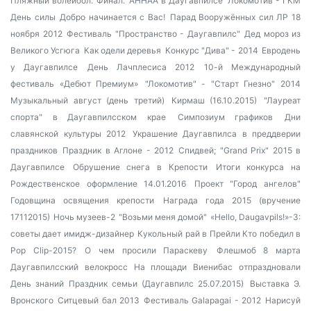
Пляжный волейбол. Финал.
AHHAA в Даугавпилсе
Локомотив - ГКМ
День силы
Добро начинается с Вас!
Парад Вооружённых сил ЛР 18
ноября 2012
Фестиваль "Пространство - Даугавпилс"
Дед мороз из
Великого Усгюга
Как одели деревья
Конкурс "Дива" - 2014
Евродень
у Даугавпилсе
День Лачплесиса 2012
10-й Международный
фестиваль «Дебют Премиум»
"Локомотив" - "Старт Гнезно" 2014
Музыкальный август (день третий)
Кирмаш (16.10.2015)
"Лауреат
спорта" в Даугавпилсском крае
Симпозиум графиков
Дни
славянской культуры 2012
Украшение Даугавпилса в преддверии
праздников
Праздник в Аглоне - 2012
Спидвей; "Grand Prix" 2015 в
Даугавпилсе
Обрушение снега в Крепости
Итоги конкурса на
Рождественское оформление 14.01.2016
Проект "Город ангелов"
Годовщина освящения крепости
Награда года 2015 (вручение
17112015)
Ночь музеев-2
"Возьми меня домой"
«Hello, Daugavpils!»-3:
советы дает имидж-дизайнер
Кукольный рай в Прейли
Кто победил в
Pop Clip-2015?
О чем просили Параскеву
Флешмоб 8 марта
Даугавпилсский велокросс
На площади Виенибас отпраздновали
День знаний
Праздник семьи (Даугавпилс 25.07.2015)
Выставка Э.
Вронского
Ситцевый бал 2013
Фестиваль Galapagai - 2012
Нарисуй