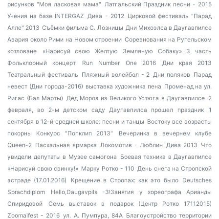
рисунков "Моя ласковая мама"
Латгальский Праздник песни - 2015
Учения на базе INTERGAZ
Дива - 2012
Цирковой фестиваль "Парад
Алле" 2013
Съёмки фильма С. Лозницы
Дни Михоэлса в Даугавпилсе
Авария около Рими на Новом строении
Соревнования на Ругельском
котловане
«Нарисуй свою Желтую Земляную Собаку» 3 часть
Фольклорный концерт
Run Number One 2016
Дни края 2013
Театральный фестиваль
Пляжный волейбол - 2
Дни поляков
Парад
невест (Дни города-2016)
выставка художника пена
Променад на ул.
Ригас (Бал Марты)
Дед Мороз из Великого Устюга в Даугавпилсе
2
февраля, во 2-м детском саду Даугавпилса прошел праздник
1
сентября в 12-й средней школе: песни и танцы
Востоку все возрасты
покорны
Конкурс "Попклип 2013"
Вечеринка в вечернем клубе
Queen-2
Пасхальная ярмарка
Локомотив - Люблин
Дива 2013
Что
увидели депутаты в Музее самогона
Боевая техника в Даугавпилсе
«Нарисуй свою свинку!»
Марку Ротко - 110
День снега на Стропской
эстраде (17.01.2016)
Крещение в Стропах: как это было
Deutsches
Sprachdiplom
Hello,Daugavpils -3!Занятия у хореографа Арианды
Спиридовой
Семь выставок в подарок (Центр Ротко 17112015)
Zoomaifest - 2016
ул. А. Пумпура, 84А
Благоустройство территории