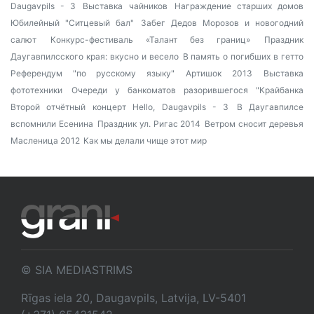
Daugavpils - 3
Выставка чайников
Награждение старших домов
Юбилейный "Ситцевый бал"
Забег Дедов Морозов и новогодний
салют
Конкурс-фестиваль «Талант без границ»
Праздник
Даугавпилсского края: вкусно и весело
В память о погибших в гетто
Референдум "по русскому языку"
Артишок 2013
Выставка
фототехники
Очереди у банкоматов разорившегося "Крайбанка
Второй отчётный концерт Hello, Daugavpils - 3
В Даугавпилсе
вспомнили Есенина
Праздник ул. Ригас 2014
Ветром сносит деревья
Масленица 2012
Как мы делали чище этот мир
© SIA MEDIASTRIMS
Rīgas iela 20, Daugavpils, Latvija, LV-5401