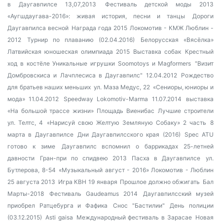
в Даугавпилсе 13,07,2013
Фестиваль детской моды 2013
«Аугшдаугава-2016»: живая история, песни и танцы
Дороги
Даугавпилса весной
Награда года 2015
Локомотив - КМЖ Люблин -
2012
Турнир по плаванию (02.04.2016)
Белорусская «Вясёлка»
Латвийская юношеская олимпиада 2015
Выставка собак
Крестный
ход в костёле
Уникальные игрушки Soomotoys и Magformers
"Визит
Домбровскиса и Лачплесиса в Даугавпилс" 12.04.2012
Рождество
для братьев наших меньших
ул. Маза Медус, 22
«Сениоры, юниоры и
мода» 11.04.2012
Speedway Lokomotiv-Marma 11.07.2014
выставка
«На большой трассе жизни»
Площадь Виенибас
Лучшие строители
ул. Телтс, 4
«Нарисуй свою Желтую Земляную Собаку» 2 часть
8
марта в Даугавпилсе
Дни Даугавпилсского края (2016)
Spec ATU
готово к зиме
Даугавпилс вспомнил о баррикадах 25-летней
давности
Гран-при по спидвею 2013
Пасха в Даугавпилсе
ул.
Бутлерова, 8-54
«Музыкальный август - 2016»
Локомотив - Люблин
25 августа 2013
Игра КВН 19 января
Прошлое должно обжигать
Бал
Марты-2018
Фестиваль Gaudeamus 2014
Даугавпилсский музей
приобрел Ратцебурга и Фафика
Снос "Бастилии"
День полиции
(03.12.2015)
Asti gaisa
Международный фестиваль в Зарасае
Новая