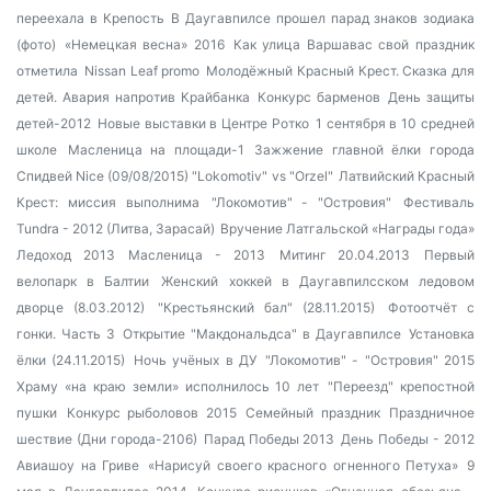
переехала в Крепость
В Даугавпилсе прошел парад знаков зодиака
(фото)
«Немецкая весна» 2016
Как улица Варшавас свой праздник
отметила
Nissan Leaf promo
Молодёжный Красный Крест. Сказка для
детей.
Авария напротив Крайбанка
Конкурс барменов
День защиты
детей-2012
Новые выставки в Центре Ротко
1 сентября в 10 средней
школе
Масленица на площади-1
Зажжение главной ёлки города
Спидвей Nice (09/08/2015) "Lokomotiv" vs "Orzel"
Латвийский Красный
Крест: миссия выполнима
"Локомотив" - "Островия"
Фестиваль
Tundra - 2012 (Литва, Зарасай)
Вручение Латгальской «Награды года»
Ледоход 2013
Масленица - 2013
Митинг 20.04.2013
Первый
велопарк в Балтии
Женский хоккей в Даугавпилсском ледовом
дворце (8.03.2012)
"Крестьянский бал" (28.11.2015)
Фотоотчёт с
гонки. Часть 3
Открытие "Макдональдса" в Даугавпилсе
Установка
ёлки (24.11.2015)
Ночь учёных в ДУ
"Локомотив" - "Островия" 2015
Храму «на краю земли» исполнилось 10 лет
"Переезд" крепостной
пушки
Конкурс рыболовов 2015
Семейный праздник
Праздничное
шествие (Дни города-2106)
Парад Победы 2013
День Победы - 2012
Авиашоу на Гриве
«Нарисуй своего красного огненного Петуха»
9