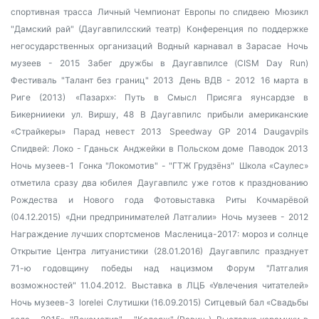
спортивная трасса
Личный Чемпионат Европы по спидвею
Мюзикл
"Дамский рай" (Даугавпилсский театр)
Конференция по поддержке
негосударственных организаций
Водный карнавал в Зарасае
Ночь
музеев - 2015
Забег дружбы в Даугавпилсе (CISM Day Run)
Фестиваль "Талант без границ" 2013
День ВДВ - 2012
16 марта в
Риге (2013)
«Пазарх»: Путь в Смысл
Присяга яунсардзе в
Бикернииеки
ул. Виршу, 48
В Даугавпилс прибыли американские
«Страйкеры»
Парад невест 2013
Speedway GP 2014 Daugavpils
Спидвей: Локо - Гданьск
Анджейки в Польском доме
Паводок 2013
Ночь музеев-1
Гонка "Локомотив" - "ГТЖ Грудзёнз"
Школа «Саулес»
отметила сразу два юбилея
Даугавпилс уже готов к празднованию
Рождества и Нового года
Фотовыставка Риты Кочмарёвой
(04.12.2015)
«Дни предпринимателей Латгалии»
Ночь музеев - 2012
Награждение лучших спортсменов
Масленица-2017: мороз и солнце
Открытие Центра литуанистики (28.01.2016)
Даугавпилс празднует
71-ю годовщину победы над нацизмом
Форум "Латгалия
возможностей" 11.04.2012.
Выставка в ЛЦБ «Увлечения читателей»
Ночь музеев-3
lorelei
Слутишки (16.09.2015)
Ситцевый бал «Свадьбы