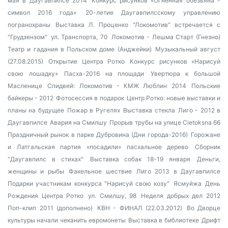
мая в Даугавпилсе 2014
Конкурс рисунков «Огненная обезьяна -
символ 2016 года»
20-летие Даугавпилсскому управлению
погранохраны
Выставка Л. Проценко
"Локомотив" встречается с
"Грудзензом"
ул. Транспорта, 70
Локомотив - Лешма Старт (Гнезно)
Театр и гадания в Польском доме (Анджейки)
Музыкальный август
(27.08.2015)
Открытие Центра Ротко
Конкурс рисунков «Нарисуй
свою лошадку»
Пасха-2016 на площади
Увертюра к большой
Масленице
Спидвей: Локомотив - КМЖ Люблин 2014
Польские
байкеры - 2012
Фотосессия в подарок
Центр Ротко: новые выставки и
планы на будущее
Пожар в Ругелях
Выставка стекла
Лиго - 2012 в
Даугавпилсе
Авария на Смилшу
Прорыв трубы на улице Cietoksna 66
Праздничный рынок в парке Дубровина (Дни города-2016)
Горожане
и Латгальская партия «посадили» пасхальное дерево
Сборник
"Даугавпилс в стихах"
Выставка собак 18-19 января
Деньги,
женщины и рыбы
Факельное шествие
Лиго 2013 в Даугавпилсе
Подарки участникам конкурса "Нарисуй свою козу"
Ясмуйжа
День
Рождения Центра Ротко
ул. Смилшу, 98
Неделя добрых дел 2012
Поп-клип 2011 (дополнено)
КВН - ФИНАЛ (22.03.2012)
Во Дворце
культуры начали чеканить евромонеты
Выставка в библиотеке
Дрифт