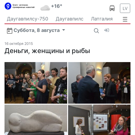
+16°
LV
Даугавпилсу-750
Даугавпилс
Латгалия
Латвия
Политика
Происшествия
Спорт
Суббота, 8 августа
Культура
Видео
Интервью
Экономика
Новости Даугавпилса
Ваш репортаж
16 октября 2015
Общество
Деньги, женщины и рыбы
Транспорт
В мире
Рыбалка и охота