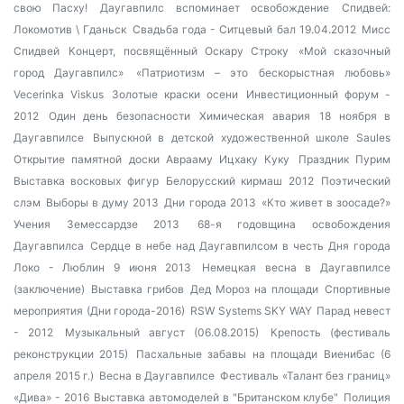
свою Пасху!
Даугавпилс вспоминает освобождение
Спидвей:
Локомотив \ Гданьск
Свадьба года - Ситцевый бал 19.04.2012
Мисс
Спидвей
Концерт, посвящённый Оскару Строку
«Мой сказочный
город Даугавпилс»
«Патриотизм – это бескорыстная любовь»
Vecerinka Viskus
Золотые краски осени
Инвестиционный форум -
2012
Один день безопасности
Химическая авария
18 ноября в
Даугавпилсе
Выпускной в детской художественной школе Saules
Открытие памятной доски Аврааму Ицхаку Куку
Праздник Пурим
Выставка восковых фигур
Белорусский кирмаш 2012
Поэтический
слэм
Выборы в думу 2013
Дни города 2013
«Кто живет в зоосаде?»
Учения Земессардзе 2013
68-я годовщина освобождения
Даугавпилса
Сердце в небе над Даугавпилсом в честь Дня города
Локо - Люблин 9 июня 2013
Немецкая весна в Даугавпилсе
(заключение)
Выставка грибов
Дед Мороз на площади
Спортивные
мероприятия (Дни города-2016)
RSW Systems SKY WAY
Парад невест
- 2012
Музыкальный август (06.08.2015)
Крепость (фестиваль
реконструкции 2015)
Пасхальные забавы на площади Виенибас (6
апреля 2015 г.)
Весна в Даугавпилсе
Фестиваль «Талант без границ»
«Дива» - 2016
Выставка автомоделей в "Британском клубе"
Полиция