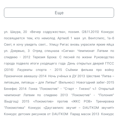
Еще
ул. Шаура, 20
«Вечер содружества», поэзия. (28.11.2015)
Конкурс
посвящается тем, кто немолод
Артмоб 1 мая
ул. Вентспилс, 1а-6
Свет, я хочу увидеть свет...
Улицу Ригас вновь украсили яркие яйца
ул. Дзервью, 3
Отряд спецназа «Сигма»
Чемпионат Латвии по
спидвею - 2012
Терезия Брока: С песней по жизни
Руководство
города подвело итоги уходящего года
День открытых дверей ГПСС
(2016)
Лауреаты спорта - 2015
Съёмки фильма про войну
Празничное авиашоу-2014
Ночь учёных в ДУ 2013
Шествие "Литва –
литовцам, литовцы – для Литвы!" (Вильнюс)
Новогодний забег-2015
Бенефис 2014
Гонка "Локомотив" - "Старт - Гнезно" ч.1
Открытый
чемпионат Латвии по спидвею 2013
"Локомотив" - "Полония"
(Быдгощ) 2015
«Локомотив» против «ЖКС РОВ»
Тренировка
"Локомотива"
Конкурс «Даугавпилс звучит – DAUTKOM звучит!»
Конкурс детских рисунков от DAUTKOM
Парад масок 2013
Конкурс