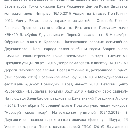
Взрыв трубы
Гонка юниоров
День Рождения Центра Ротко
Выставка
контрацептивов
"Импульс" 16.10.2015
Авария на Елгавас
Поп Клип -
2014
Улицу Ригас вновь украсили яркие яйца
Спидвей: Локо -
Гданьск
Прошлое должно обжигать
Выставка в Польском доме
КВН-2015: «Кубок Даугавпилса»
Первый асфальт на 18 Новембра
Обрушение снега в Крепости
Награждение золотых олимпийцев
Даугавпилса
Школы города перед учебным годом
Авария около
Рими на Новом строении
Гонка "Локомотив" - "Старт - Гнезно" ч.1
Праздник улицы Ригас - 2015
Добро пожаловать в палатку DAUTKOM!
Дороги Даугавпилса весной
Боевая техника в Даугавпилсе
"Тодес"
(Дни города-2016)
Празничное авиашоу-2014
10-й Международный
фестиваль «Дебют Премиум»
Парад невест 2013
Детский центр
«Superkids»
«Daugavpils lepnums» 05.01.2016
«Нарисуй свою свинку!»
На площади Виенибас отпраздновали День знаний
Праздник в Аглоне
- 2012
1 сентября в 10 средней школе
Подарки участникам конкурса
"Нарисуй свою козу"
Награждение учителей (05.10.2015)
В
Даугавпилсе прошел парад знаков зодиака (фото)
ул. Шаура, 26
Учения пожарных
День открытых дверей ГПСС (2016)
Даугавпилс