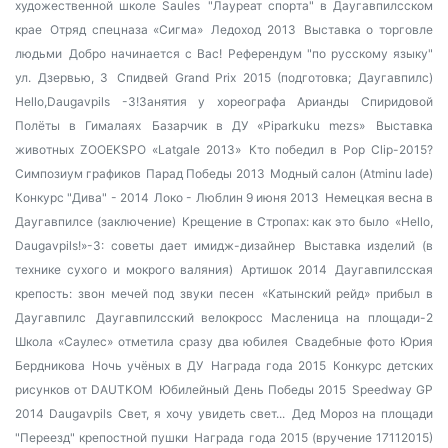
художественной школе Saules
"Лауреат спорта" в Даугавпилсском
крае
Отряд спецназа «Сигма»
Ледоход 2013
Выставка о торговле
людьми
Добро начинается с Вас!
Референдум "по русскому языку"
ул. Дзервью, 3
Спидвей Grand Prix 2015 (подготовка; Даугавпилс)
Hello,Daugavpils -3!Занятия у хореографа Арианды Спиридовой
Полёты в Гималаях
Базарчик в ДУ «Piparkuku mezs»
Выставка
животных ZOOEKSPO «Latgale 2013»
Кто победил в Pop Clip-2015?
Симпозиум графиков
Парад Победы 2013
Модный салон (Atminu lade)
Конкурс "Дива" - 2014
Локо - Люблин 9 июня 2013
Немецкая весна в
Даугавпилсе (заключение)
Крещение в Стропах: как это было
«Hello,
Daugavpils!»-3: советы дает имидж-дизайнер
Выставка изделий (в
технике сухого и мокрого валяния)
Артишок 2014
Даугавпилсская
крепость: звон мечей под звуки песен
«Катынский рейд» прибыл в
Даугавпилс
Даугавпилсский велокросс
Масленица на площади-2
Школа «Саулес» отметила сразу два юбилея
Свадебные фото Юрия
Бердникова
Ночь учёных в ДУ
Награда года 2015
Конкурс детских
рисунков от DAUTKOM
Юбилейный День Победы 2015
Speedway GP
2014 Daugavpils
Свет, я хочу увидеть свет...
Дед Мороз на площади
"Переезд" крепостной пушки
Награда года 2015 (вручение 17112015)