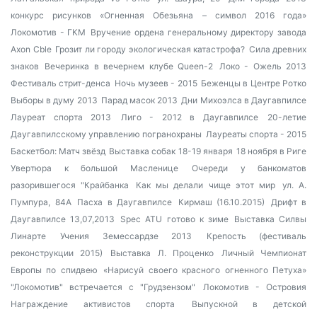
конкурс рисунков «Огненная Обезьяна – символ 2016 года»
Локомотив - ГКМ
Вручение ордена генеральному директору завода
Axon Cble
Грозит ли городу экологическая катастрофа?
Сила древних
знаков
Вечеринка в вечернем клубе Queen-2
Локо - Ожель 2013
Фестиваль стрит-денса
Ночь музеев - 2015
Беженцы в Центре Ротко
Выборы в думу 2013
Парад масок 2013
Дни Михоэлса в Даугавпилсе
Лауреат спорта 2013
Лиго - 2012 в Даугавпилсе
20-летие
Даугавпилсскому управлению погранохраны
Лауреаты спорта - 2015
Баскетбол: Матч звёзд
Выставка собак 18-19 января
18 ноября в Риге
Увертюра к большой Масленице
Очереди у банкоматов
разорившегося "Крайбанка
Как мы делали чище этот мир
ул. А.
Пумпура, 84А
Пасха в Даугавпилсе
Кирмаш (16.10.2015)
Дрифт в
Даугавпилсе 13,07,2013
Spec ATU готово к зиме
Выставка Силвы
Линарте
Учения Земессардзе 2013
Крепость (фестиваль
реконструкции 2015)
Выставка Л. Проценко
Личный Чемпионат
Европы по спидвею
«Нарисуй своего красного огненного Петуха»
"Локомотив" встречается с "Грудзензом"
Локомотив - Островия
Награждение активистов спорта
Выпускной в детской