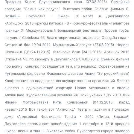
Праздник Книги Даугавпилсского края (07.08.2015)
Семейный
праздник
"Семья как радуга"
Выставка собак
Съёмки фильма С.
Лозницы
Локомотив - Ожель
8 марта в Даугавпилсе
«Артишок»-2015: кругом пятерки
~8~
Конкурс-фестиваль «Талант без
границ»
XI Международный фольклорный фестиваль
Прорыв трубы
на улице Cietoksna 66
Благотворительная выставка
Свадьба года -
Ситцевый бал 19.04.2012
Музыкальный август (27.08.2015)
Неделя
Швеции в ДУ (24.11.2015)
Установка ёлки (24.11.2015)
Артишок 2013
Открытие ЧЕ по снукеру в Даугавпилсе 04.06.2012
Съёмки фильма
про войну
Конкурс посвящается тем, кто немолод
Соревнования на
Ругельском котловане
Факельное шествие
Акция "За русский язык"
Конференция по поддержке негосударственных организаций
Двести
ангелов в однокомнатной квартире
Новая экспозиция в салоне
Atminu lade
Художественная резиденция
Ночь учёных в ДУ 2013
Дни
Японии
Фотовыставка Риты Кочмарёвой (04.12.2015)
парад
невест-2015
Вот такой вот "Антиспид"
Театр и гадания в Польском
доме (Анджейки)
Фестиваль Tundra - 2012 (Литва, Зарасай)
Даугавпилс вспоминает освобождение
1 сентября в 12-й средней
школе: песни и танцы
Выставка собак
Руководство города подвело