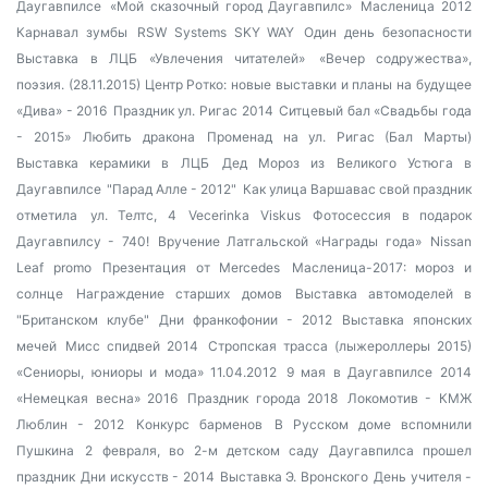
Даугавпилсе
«Мой сказочный город Даугавпилс»
Масленица 2012
Карнавал зумбы
RSW Systems SKY WAY
Один день безопасности
Выставка в ЛЦБ «Увлечения читателей»
«Вечер содружества»,
поэзия. (28.11.2015)
Центр Ротко: новые выставки и планы на будущее
«Дива» - 2016
Праздник ул. Ригас 2014
Ситцевый бал «Свадьбы года
- 2015»
Любить дракона
Променад на ул. Ригас (Бал Марты)
Выставка керамики в ЛЦБ
Дед Мороз из Великого Устюга в
Даугавпилсе
"Парад Алле - 2012"
Как улица Варшавас свой праздник
отметила
ул. Телтс, 4
Vecerinka Viskus
Фотосессия в подарок
Даугавпилсу - 740!
Вручение Латгальской «Награды года»
Nissan
Leaf promo
Презентация от Mercedes
Масленица-2017: мороз и
солнце
Награждение старших домов
Выставка автомоделей в
"Британском клубе"
Дни франкофонии - 2012
Выставка японских
мечей
Мисс спидвей 2014
Стропская трасса (лыжероллеры 2015)
«Сениоры, юниоры и мода» 11.04.2012
9 мая в Даугавпилсе 2014
«Немецкая весна» 2016
Праздник города 2018
Локомотив - КМЖ
Люблин - 2012
Конкурс барменов
В Русском доме вспомнили
Пушкина
2 февраля, во 2-м детском саду Даугавпилса прошел
праздник
Дни искусств - 2014
Выставка Э. Вронского
День учителя -