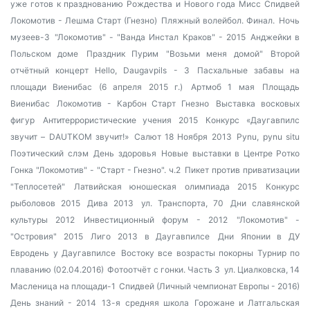
уже готов к празднованию Рождества и Нового года
Мисс Спидвей
Локомотив - Лешма Старт (Гнезно)
Пляжный волейбол. Финал.
Ночь
музеев-3
"Локомотив" - "Ванда Инстал Краков" - 2015
Анджейки в
Польском доме
Праздник Пурим
"Возьми меня домой"
Второй
отчётный концерт Hello, Daugavpils - 3
Пасхальные забавы на
площади Виенибас (6 апреля 2015 г.)
Артмоб 1 мая
Площадь
Виенибас
Локомотив - Карбон Старт Гнезно
Выставка восковых
фигур
Антитеррористические учения 2015
Конкурс «Даугавпилс
звучит – DAUTKOM звучит!»
Салют 18 Ноября 2013
Pynu, pynu situ
Поэтический слэм
День здоровья
Новые выставки в Центре Ротко
Гонка "Локомотив" - "Старт - Гнезно". ч.2
Пикет против приватизации
"Теплосетей"
Латвийская юношеская олимпиада 2015
Конкурс
рыболовов 2015
Дива 2013
ул. Транспорта, 70
Дни славянской
культуры 2012
Инвестиционный форум - 2012
"Локомотив" -
"Островия" 2015
Лиго 2013 в Даугавпилсе
Дни Японии в ДУ
Евродень у Даугавпилсе
Востоку все возрасты покорны
Турнир по
плаванию (02.04.2016)
Фотоотчёт с гонки. Часть 3
ул. Циалковска, 14
Масленица на площади-1
Спидвей (Личный чемпионат Европы - 2016)
День знаний - 2014
13-я средняя школа
Горожане и Латгальская