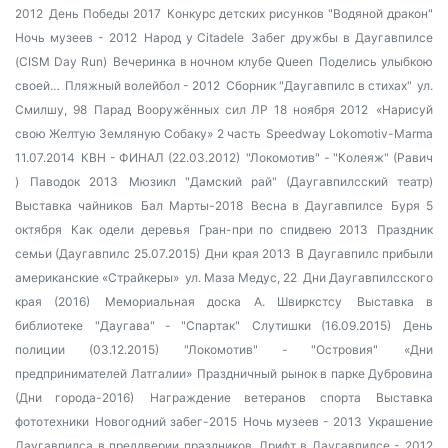
2012
День Победы 2017
Конкурс детских рисунков "Водяной дракон"
Ночь музеев - 2012
Народ у Citadele
Забег дружбы в Даугавпилсе
(CISM Day Run)
Вечеринка в ночном клубе Queen
Поделись улыбкою
своей…
Пляжный волейбол - 2012
Сборник "Даугавпилс в стихах"
ул.
Смилшу, 98
Парад Вооружённых сил ЛР 18 ноября 2012
«Нарисуй
свою Желтую Земляную Собаку» 2 часть
Speedway Lokomotiv-Marma
11.07.2014
КВН - ФИНАЛ (22.03.2012)
"Локомотив" - "Колеяж" (Равич
)
Паводок 2013
Мюзикл "Дамский рай" (Даугавпилсский театр)
Выставка чайников
Бал Марты-2018
Весна в Даугавпилсе
Буря 5
октября
Как одели деревья
Гран-при по спидвею 2013
Праздник
семьи (Даугавпилс 25.07.2015)
Дни края 2013
В Даугавпилс прибыли
американские «Страйкеры»
ул. Маза Медус, 22
Дни Даугавпилсского
края (2016)
Мемориальная доска А. Швиркстсу
Выставка в
библиотеке
"Даугава" - "Спартак"
Слутишки (16.09.2015)
День
полиции (03.12.2015)
"Локомотив" - "Островия"
«Дни
предпринимателей Латгалии»
Праздничный рынок в парке Дубровина
(Дни города-2016)
Награждение ветеранов спорта
Выставка
фототехники
Новогодний забег-2015
Ночь музеев - 2013
Украшение
Даугавпилса в преддверии праздников
Дрифт в Даугавпилсе - 2012