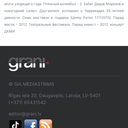
итоги уходящего года
Пляжный волейбол - 2
Забег Дедов Морозов и
новогодний салют
Даугавпилс вспомнил о баррикадах 25-летней
давности
Семь выставок в подарок (Центр Ротко 17112015)
Парад
масок - 2012
Театральный фестиваль
Парад невест - 2012
концерт
ДКМИ
© SIA MEDIASTRIMS
Rīgas iela 20, Daugavpils, Latvija, LV-5401
(+371) 65431542
editor@grani.lv