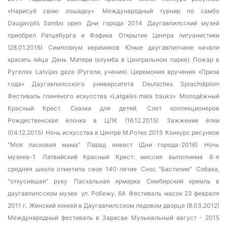
«Нарисуй свою лошадку»
Международный турнир по самбо
Daugavpils Sambo open
Дни города 2014
Даугавпилсский музей
приобрел Ратцебурга и Фафика
Открытие Центра литуанистики
(28.01.2016)
Симпозиум керамиков
Юные даугавпилчане начали
красить яйца
День Матери (клумба в Центральном парке)
Пожар в
Ругелях
Latvijas gaze (Ругели, учения)
Церемония вручения «Приза
года» Даугавпилсского университета
Deutsches Sprachdiplom
Фестиваль глиняного искусства «Latgales mala trauks»
Молодёжный
Красный Крест. Сказка для детей.
Слет коллекционеров
Рождественская ёлочка в ЦЛК (16.12.2015)
Зажжение ёлки
(04.12.2015)
Ночь искусства в Центре М.Ротко 2015
Конкурс рисунков
"Моя ласковая мама"
Парад невест (Дни города-2016)
Ночь
музеев-1
Латвийский Красный Крест: миссия выполнима
6-я
средняя школа отметила свое 140-летие
Снос "Бастилии"
Собака,
"откусившая" руку
Пасхальная ярмарка
Симбирский кремль в
даугавпилсском музее
ул. Робежу, 6А
Фестиваль масок 23 февраля
2011 г.
Женский хоккей в Даугавпилсском ледовом дворце (8.03.2012)
Международный фестиваль в Зарасае
Музыкальный август - 2015