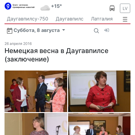
+15°
LV
Даугавпилсу-750
Даугавпилс
Латгалия
Латвия
Политика
Происшествия
Спорт
Суббота, 8 августа
Культура
Видео
Интервью
Экономика
Новости Даугавпилса
Ваш репортаж
26 апреля 2016
Общество
Немецкая весна в Даугавпилсе
Транспорт
В мире
(заключение)
Рыбалка и охота