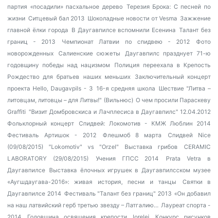
партия «посадили» пасхальное дерево
Терезия Брока: С песней по
жизни
Ситцевый бал 2013
Шоколадные новости от Vesma
Зажжение
главной ёлки города
В Даугавпилсе вспомнили Есенина
Талант без
границ - 2013
Чемпионат Латвии по спидвею - 2012
Фото
новорожденных
Салиенские сюжеты
Даугавпилс празднует 71-ю
годовщину победы над нацизмом
Полиция переехала в Крепость
Рождество для братьев наших меньших
Заключительный концерт
проекта Hello, Daugavpils - 3
16-я средняя школа
Шествие "Литва –
литовцам, литовцы – для Литвы!" (Вильнюс)
О чем просили Параскеву
Graffiti
"Визит Домбровскиса и Лачплесиса в Даугавпилс" 12.04.2012
Фольклорный концерт
Спидвей: Локомотив - КМЖ Люблин 2014
Фестиваль Артишок - 2012
Флешмоб 8 марта
Спидвей Nice
(09/08/2015) "Lokomotiv" vs "Orzel"
Выставка грибов
CERAMIC
LABORATORY (29/08/2015)
Учения ГПСС 2014
Prata Vetra в
Даугавпилсе
Выставка ёлочных игрушек в Даугавпилсском музее
«Аугшдаугава-2016»: живая история, песни и танцы
Святки в
Даугавпилсе 2014
Фестиваль "Талант без границ" 2013
«Он добавил
на наш латвийский герб третью звезду – Латгалию…
Лауреат спорта -
2014
Годовщина освящения крепости
lorelei
Конкурс рисунков