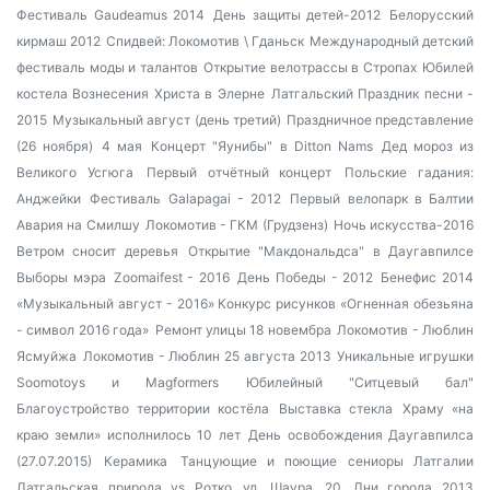
Фестиваль Gaudeamus 2014
День защиты детей-2012
Белорусский
кирмаш 2012
Спидвей: Локомотив \ Гданьск
Международный детский
фестиваль моды и талантов
Открытие велотрассы в Стропах
Юбилей
костела Вознесения Христа в Элерне
Латгальский Праздник песни -
2015
Музыкальный август (день третий)
Праздничное представление
(26 ноября)
4 мая
Концерт "Яунибы" в Ditton Nams
Дед мороз из
Великого Усгюга
Первый отчётный концерт
Польские гадания:
Анджейки
Фестиваль Galapagai - 2012
Первый велопарк в Балтии
Авария на Смилшу
Локомотив - ГКМ (Грудзенз)
Ночь искусства-2016
Ветром сносит деревья
Открытие "Макдональдса" в Даугавпилсе
Выборы мэра
Zoomaifest - 2016
День Победы - 2012
Бенефис 2014
«Музыкальный август - 2016»
Конкурс рисунков «Огненная обезьяна
- символ 2016 года»
Ремонт улицы 18 новембра
Локомотив - Люблин
Ясмуйжа
Локомотив - Люблин 25 августа 2013
Уникальные игрушки
Soomotoys и Magformers
Юбилейный "Ситцевый бал"
Благоустройство территории костёла
Выставка стекла
Храму «на
краю земли» исполнилось 10 лет
День освобождения Даугавпилса
(27.07.2015)
Керамика
Танцующие и поющие сениоры Латгалии
Латгальская природа vs Ротко
ул. Шаура, 20
Дни города 2013