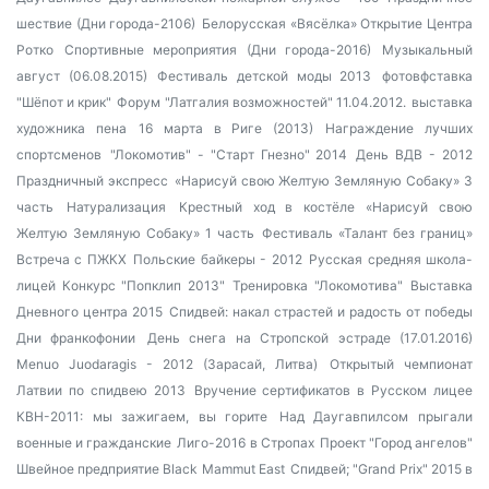
шествие (Дни города-2106)
Белорусская «Вясёлка»
Открытие Центра
Ротко
Спортивные мероприятия (Дни города-2016)
Музыкальный
август (06.08.2015)
Фестиваль детской моды 2013
фотовфставка
"Шёпот и крик"
Форум "Латгалия возможностей" 11.04.2012.
выставка
художника пена
16 марта в Риге (2013)
Награждение лучших
спортсменов
"Локомотив" - "Старт Гнезно" 2014
День ВДВ - 2012
Праздничный экспресс
«Нарисуй свою Желтую Земляную Собаку» 3
часть
Натурализация
Крестный ход в костёле
«Нарисуй свою
Желтую Земляную Собаку» 1 часть
Фестиваль «Талант без границ»
Встреча с ПЖКХ
Польские байкеры - 2012
Русская средняя школа-
лицей
Конкурс "Попклип 2013"
Тренировка "Локомотива"
Выставка
Дневного центра 2015
Спидвей: накал страстей и радость от победы
Дни франкофонии
День снега на Стропской эстраде (17.01.2016)
Menuo Juodaragis - 2012 (Зарасай, Литва)
Открытый чемпионат
Латвии по спидвею 2013
Вручение сертификатов в Русском лицее
КВН-2011: мы зажигаем, вы горите
Над Даугавпилсом прыгали
военные и гражданские
Лиго-2016 в Стропах
Проект "Город ангелов"
Швейное предприятие Black Mammut East
Спидвей; "Grand Prix" 2015 в