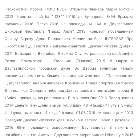
«Локомотив» против «ЖКС РОВ»
Открытие пленэра Марка Ротко -
2012
"Крестьянский бал" (28.11.2015)
ул. Бутлерова, 8-54
Ярмарка
вакансий 2016
Пасха-2016 на площади
AHHAA в Даугавпилсе
Цирковой фестиваль "Парад Алле" 2013
Концерт, посвящённый
Оскару Строку
День Лачплесиса
Учения на базе INTERGAZ
Про
Сиротский суд, свистки и ангелы-хранители
Даугавпилсский дрифт -
2011
Байкеры на Виенибас
Джемма Скулме рассказала свой миф о
Ротко
"Локомотив" - "Полония" (Быдгощ) 2015
8 марта в
Даугавпилсской городской думе
Во Дворце культуры начали
чеканить евромонеты
Химическая авария
Фестиваль "Пространство
- Даугавпилс"
Авария напротив Крайбанка
Новая спортивная трасса
Дни поляков
Сердце в небе над Даугавпилсом в честь Дня города
В
«Solo» - праздничная распродажа
Run Number One 2016
Парад невест
2014
Деньги, женщины и рыбы
ул. Виршу, 48
«Пазарх»: Путь в Смысл
И.Шауша, выставка "И тогда" (глина) 01.08.2015.
Масленица - 2013
Праздник Даугавпилсского края: вкусно и весело
Забег в розовом -
2016
68-я годовщина освобождения Даугавпилса
В память о
погибших в гетто
Аисты в Даугавпилсе
Мероприятие Urbanstyle 2015