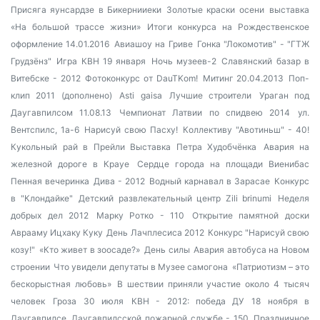
Присяга яунсардзе в Бикернииеки
Золотые краски осени
выставка
«На большой трассе жизни»
Итоги конкурса на Рождественское
оформление 14.01.2016
Авиашоу на Гриве
Гонка "Локомотив" - "ГТЖ
Грудзёнз"
Игра КВН 19 января
Ночь музеев-2
Славянский базар в
Витебске - 2012
Фотоконкурс от DauTKom!
Митинг 20.04.2013
Поп-
клип 2011 (дополнено)
Asti gaisa
Лучшие строители
Ураган под
Даугавпилсом 11.08.13
Чемпионат Латвии по спидвею 2014
ул.
Вентспилс, 1а-6
Нарисуй свою Пасху!
Коллективу "Авотиньш" - 40!
Кукольный рай в Прейли
Выставка Петра Худобчёнка
Авария на
железной дороге в Крауе
Сердце города на площади Виенибас
Пенная вечеринка
Дива - 2012
Водный карнавал в Зарасае
Конкурс
в "Клондайке"
Детский развлекательный центр Zili brinumi
Неделя
добрых дел 2012
Марку Ротко - 110
Открытие памятной доски
Аврааму Ицхаку Куку
День Лачплесиса 2012
Конкурс "Нарисуй свою
козу!"
«Кто живет в зоосаде?»
День силы
Авария автобуса на Новом
строении
Что увидели депутаты в Музее самогона
«Патриотизм – это
бескорыстная любовь»
В шествии приняли участие около 4 тысяч
человек
Гроза 30 июля
КВН - 2012: победа ДУ
18 ноября в
Даугавпилсе
Даугавпилсской пожарной службе - 150
Праздничное