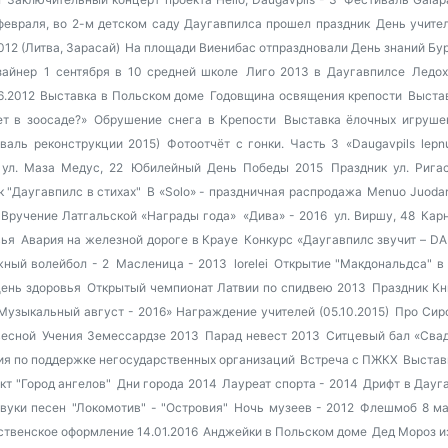
февраля, во 2-м детском саду Даугавпилса прошел праздник
День учител
012 (Литва, Зарасай)
На площади Виенибас отпраздновали День знаний
Бур
зайнер
1 сентября в 10 средней школе
Лиго 2013 в Даугавпилсе
Ледох
6.2012
Выставка в Польском доме
Годовщина освящения крепости
Выста
т в зоосаде?»
Обрушение снега в Крепости
Выставка ёлочных игруше
валь реконструкции 2015)
Фотоотчёт с гонки. Часть 3
«Daugavpils lepn
ул. Маза Медус, 22
Юбилейный День Победы 2015
Праздник ул. Рига
 "Даугавпилс в стихах"
В «Solo» - праздничная распродажа
Menuo Juodar
Вручение Латгальской «Награды года»
«Дива» - 2016
ул. Виршу, 48
Кар
вья
Авария на железной дороге в Крауе
Конкурс «Даугавпилс звучит – D
ный волейбол - 2
Масленица - 2013
lorelei
Открытие "Макдональдса" в
ень здоровья
Открытый чемпионат Латвии по спидвею 2013
Праздник Кн
Музыкальный август - 2016»
Награждение учителей (05.10.2015)
Про Сиро
весной
Учения Земессардзе 2013
Парад невест 2013
Ситцевый бал «Свад
я по поддержке негосударственных организаций
Встреча с ПЖКХ
Выстав
кт "Город ангелов"
Дни города 2014
Лауреат спорта - 2014
Дрифт в Дауга
звуки песен
"Локомотив" - "Островия"
Ночь музеев - 2012
Флешмоб 8 ма
ственское оформление 14.01.2016
Анджейки в Польском доме
Дед Мороз и