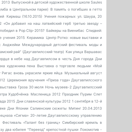
ю 2013
Выпускной в детской художественной школе Saules
умба в Центральном парке)
В память о погибших в гетто
ей
Кирмаш (16.10.2015)
Учения пожарных
ул. Шаура, 20
2
«Он добавил на наш латвийский герб третью звезду –
 победил в Pop Clip-2015?
Байкеры на Виенибас
Спидвей:
е учения 2015
Керамика
Центр Ротко: новые выставки и
: Анджейки
Международный детский фестиваль моды и
амский рай" (Даугавпилсский театр)
Как улица Варшавас
ердце в небе над Даугавпилсом в честь Дня города
Дни
вка художника пена
Выставка о торговле людьми
«Мой
 Ригас вновь украсили яркие яйца
Музыкальный август
012
Церемония вручения «Приза года» Даугавпилсского
 выставка
Гроза 30 июля
Ночь музеев-2
Даугавпилсский
етра Худобчёнка
Масленица 2012
Праздник Пурим
Слет
ада 2015
Дни славянской культуры 2012
1 сентября в 12-й
еке
Дни Японии
Салиенские сюжеты
Митинг 20.04.2013
пецназа «Сигма»
20-летие Даугавпилсскому управлению
»
Фестиваль «Талант без границ»
Симбирский кремль в
азу два юбилея
"Переезд" крепостной пушки
Локомотив -