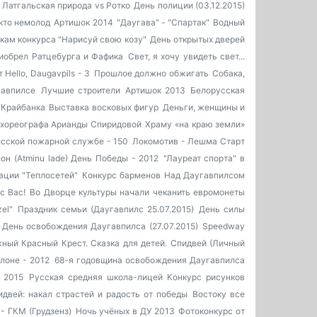
Латгальская природа vs Ротко
День полиции (03.12.2015)
кто немолод
Артишок 2014
"Даугава" - "Спартак"
Водный
кам конкурса "Нарисуй свою козу"
День открытых дверей
иобрел Ратцебурга и Фафика
Свет, я хочу увидеть свет...
Hello, Daugavpils - 3
Прошлое должно обжигать
Собака,
авпилсе
Лучшие строители
Артишок 2013
Белорусская
 Крайбанка
Выставка восковых фигур
Деньги, женщины и
 у хореографа Арианды Спиридовой
Храму «на краю земли»
сской пожарной службе - 150
Локомотив - Лешма Старт
он (Atminu lade)
День Победы - 2012
"Лауреат спорта" в
ации "Теплосетей"
Конкурс барменов
Над Даугавпилсом
с Вас!
Во Дворце культуры начали чеканить евромонеты
el"
Праздник семьи (Даугавпилс 25.07.2015)
День силы
День освобождения Даугавпилса (27.07.2015)
Speedway
ный Красный Крест. Сказка для детей.
Спидвей (Личный
лоне - 2012
68-я годовщина освобождения Даугавпилса
 2015
Русская средняя школа-лицей
Конкурс рисунков
идвей: накал страстей и радость от победы
Востоку все
- ГКМ (Грудзенз)
Ночь учёных в ДУ 2013
Фотоконкурс от