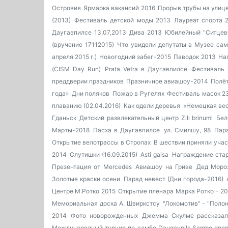
Островия
Ярмарка вакансий 2016
Прорыв трубы на улице
(2013)
Фестиваль детской моды 2013
Лауреат спорта 
Даугавпилсе 13,07,2013
Дива 2013
Юбилейный "Ситцев
(вручение 17112015)
Что увидели депутаты в Музее сам
апреля 2015 г.)
Новогодний забег-2015
Паводок 2013
На
(CISM Day Run)
Prata Vetra в Даугавпилсе
Фестиваль 
преддверии праздников
Празничное авиашоу-2014
Полёт
года»
Дни поляков
Пожар в Ругелях
Фестиваль масок 23
плаванию (02.04.2016)
Как одели деревья
«Немецкая вес
Гданьск
Детский развлекательный центр Zili brinumi
Бел
Марты-2018
Пасха в Даугавпилсе
ул. Смилшу, 98
Пар
Открытие велотрассы в Стропах
В шествии приняли учас
2014
Слутишки (16.09.2015)
Asti gaisa
Награждение ста
Презентация от Mercedes
Авиашоу на Гриве
Дед Моро
Золотые краски осени
Парад невест (Дни города-2016)
Центре М.Ротко 2015
Открытие пленэра Марка Ротко - 20
Мемориальная доска А. Швиркстсу
"Локомотив" - "Поло
2014
Фото новорожденных
Джемма Скулме рассказал
Международный турнир по самбо Daugavpils Sambo ope