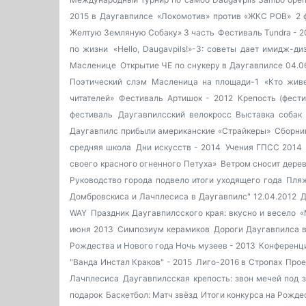
2015 в Даугавпилсе
«Локомотив» против «ЖКС РОВ»
2 
Желтую Земляную Собаку» 3 часть
Фестиваль Tundra - 2
по жизни
«Hello, Daugavpils!»-3: советы дает имидж-ди
Масленице
Открытие ЧЕ по снукеру в Даугавпилсе 04.0
Поэтический слэм
Масленица на площади-1
«Кто живе
читателей»
Фестиваль Артишок - 2012
Крепость (фести
фестиваль
Даугавпилсский велокросс
Выставка собак
Даугавпилс прибыли американские «Страйкеры»
Сборник
средняя школа
Дни искусств - 2014
Учения ГПСС 2014
своего красного огненного Петуха»
Ветром сносит дере
Руководство города подвело итоги уходящего года
Пляж
Домбровскиса и Лачплесиса в Даугавпилс" 12.04.2012
Д
WAY
Праздник Даугавпилсского края: вкусно и весело
«
июня 2013
Симпозиум керамиков
Дороги Даугавпилса 
Рождества и Нового года
Ночь музеев - 2013
Конференци
"Ванда Инстал Краков" - 2015
Лиго-2016 в Стропах
Прое
Лачплесиса
Даугавпилсская крепость: звон мечей под 
подарок
Баскетбол: Матч звёзд
Итоги конкурса на Рожде