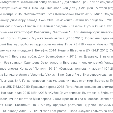
и Magformers
«Катынский рейд» прибыл в Даугавпилс
Гран-при по спидве
"Старт Гнезно" 2014
Площадь Виенибас
концерт ДКМИ
День Матери (кл
о центра 2015
Фотовыставка Риты Кочмарёвой (04.12.2015)
Мисс Спидв
ьному директору завода Axon Cble
Чемпионат Латвии по спидвею - 201
ляную Собаку» 1 часть
Семейный праздник
«Пазарх»: Путь в Смысл
Кто
гическая катастрофа?
Коллективу "Авотиньш" - 40!
Антитеррористически
ей: Локо - Гданьск
Музыкальный август (27.08.2015)
Польские гадания
ото)
Благоустройство территории костёла
Игра КВН 19 января
Мюзикл "Д
леница на площади-2
Бенефис 2014
Неделя Швеции в ДУ (24.11.2015)
С
Равич )
Выставка собак
Дни франкофонии - 2012
ул. Дзервью, 3
выста
нт без границ»
Один день безопасности
Выставка японских мечей
Улицу
анов спорта
Конкурс "Попклип 2013"
«Сениоры, юниоры и мода» 11.04.2
из Великого Усгюга
Vecerinka Viskus
18 ноября в Риге
Благотворительная
 Пумпура, 84А
Гонка юниоров
Как мы делали чище этот мир
Выставка П
 в ЦЛК (16.12.2015)
Праздник города 2018
Латвийская юношеская олимпи
Награда года 2015
КВН-2015: «Кубок Даугавпилса»
Выставка в библиот
Праздничное шествие (Дни города-2106)
Крестный ход в костёле
Отряд с
ют
Снос "Бастилии"
10-й Международный фестиваль «Дебют Премиум
2013
"Парад Алле - 2012"
Nissan Leaf promo
Школа «Саулес» отметила ср