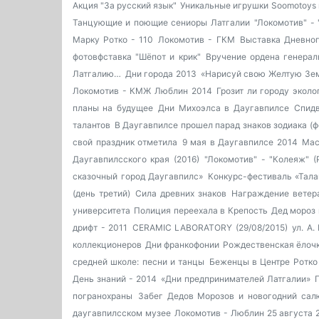
Акция "За русский язык"
Уникальные игрушки Soomotoys 
Танцующие и поющие сениоры Латгалии
"Локомотив" - 
Марку Ротко - 110
Локомотив - ГКМ
Выставка Дневног
фотовфставка "Шёпот и крик"
Вручение ордена генерал
Латгалию…
Дни города 2013
«Нарисуй свою Желтую Зем
Локомотив - КМЖ Люблин 2014
Грозит ли городу эколо
планы на будущее
Дни Михоэлса в Даугавпилсе
Спидв
талантов
В Даугавпилсе прошел парад знаков зодиака (ф
свой праздник отметила
9 мая в Даугавпилсе 2014
Мас
Даугавпилсского края (2016)
"Локомотив" - "Колеяж" (
сказочный город Даугавпилс»
Конкурс-фестиваль «Тала
(день третий)
Сила древних знаков
Награждение ветер
университета
Полиция переехала в Крепость
Дед мороз 
дрифт - 2011
CERAMIC LABORATORY (29/08/2015)
ул. А.
коллекционеров
Дни франкофонии
Рождественская ёлочка
средней школе: песни и танцы
Беженцы в Центре Ротко
День знаний - 2014
«Дни предпринимателей Латгалии»
погранохраны
Забег Дедов Морозов и новогодний сал
даугавпилсском музее
Локомотив - Люблин 25 августа 