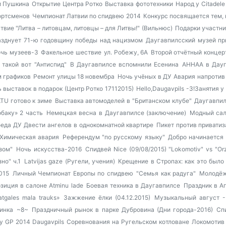
и Пушкина
Открытие Центра Ротко
Выставка фототехники
Народ у Citadele
ортсменов
Чемпионат Латвии по спидвею 2014
Конкурс посвящается тем, 
твие "Литва – литовцам, литовцы – для Литвы!" (Вильнюс)
Подарки участни
азднует 71-ю годовщину победы над нацизмом
Даугавпилсский музей пр
чь музеев-3
Факельное шествие
ул. Робежу, 6А
Второй отчётный концерт 
 такой вот "Антиспид"
В Даугавпилсе вспомнили Есенина
AHHAA в Дауг
 графиков
Ремонт улицы 18 новембра
Ночь учёных в ДУ
Авария напротив
 выставок в подарок (Центр Ротко 17112015)
Hello,Daugavpils -3!Занятия
TU готово к зиме
Выставка автомоделей в "Британском клубе"
Даугавпил
баку» 2 часть
Немецкая весна в Даугавпилсе (заключение)
Модный сал
беда ДУ
Двести ангелов в однокомнатной квартире
Пикет против приватиз
Химическая авария
Референдум "по русскому языку"
Добро начинается 
зом"
Ночь искусства-2016
Спидвей Nice (09/08/2015) "Lokomotiv" vs "Orz
но" ч.1
Latvijas gaze (Ругели, учения)
Крещение в Стропах: как это было
015
Личный Чемпионат Европы по спидвею
"Семья как радуга"
Молодёж
зиция в салоне Atminu lade
Боевая техника в Даугавпилсе
Праздник в Аг
tgales mala trauks»
Зажжение ёлки (04.12.2015)
Музыкальный август -
инка
~8~
Праздничный рынок в парке Дубровина (Дни города-2016)
Сп
 GP 2014 Daugavpils
Соревнования на Ругельском котловане
Локомотив 