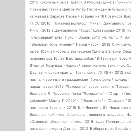
2015
Кукольный рай в Прейли
В Русском доме вспомнил
Новые выставки в Центре Ротко
Награждение лучших сп
карнавал в Зарасае
Первый асфальт на 18 Новембра
Шес
ГПСС (2016)
Пляжный волейбол. Финал.
Даугавпилс пр
Лиго - 2012 в Даугавпилсе
"Тодес" (Дни города-2016)
Но
"откусившая" руку
Локо - Ожель 2013
ул. Телтс, 4
Вот
«Вясёлка»
Ночь музеев-1
Парад масок - 2012
Симпозиум
рыбы
Юбилей костела Вознесения Христа в Элерне
Семь
исполнилось 10 лет
Выставка собак 18-19 января
Spec A
(Гнезно)
Ясмуйжа
«Нарисуй свою Желтую Земляную Со
Даугавпилсском крае
ул. Транспорта, 70
КВН - 2012: по
прыгали военные и гражданские
Фольклорный концерт
парад невест-2015
"Локомотив" встречается с "Грудзен
Выставка Л. Проценко
Гонка "Локомотив" - "Старт - Гнез
Lokomotiv-Marma 11.07.2014
"Локомотив" - "Островия" 2
чемпионат Европы - 2016)
Дни Японии в ДУ
Новая экспо
Выставка чайников
Фестиваль глиняного искусства «La
«Огненная обезьяна - символ 2016 года»
Пенная вечер
возрасты покорны
Дни края 2013
Выборы мэра
Speedway