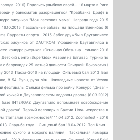
 города-2016)
Поделись улыбкою своей…
16 марта в Риге
ереди у банкоматов разорившегося "Крайбанка
Дрифт в
нкурс рисунков "Моя ласковая мама"
Награда года 2015
 16.10.2015
Пасхальные забавы на площади Виенибас (6
ams
Лауреаты спорта - 2015
Забег дружбы в Даугавпилсе
тских рисунков от DAUTKOM
Украшение Даугавпилса в
ресс
конкурс рисунков «Огненная Обезьяна – символ 2016
Детский центр «Superkids»
Авария на Елгавас
Турнир по
 о баррикадах 25-летней давности
Спидвей: Локомотив \
у 2013
Пасха-2016 на площади
Ситцевый бал 2013
Бал
ова, 8-54
Pynu, pynu situ
Шоколадные новости от Vesma
ый фестиваль
Съёмки фильма про войну
Конкурс "Дива" -
ий хоккей в Даугавпилсском ледовом дворце (8.03.2012)
а базе INTERGAZ
Даугавпилс вспоминает освобождение
ной дракон"
Первый велопарк в Балтии
Ночь искусства в
м "Латгалия возможностей" 11.04.2012.
Zoomaifest - 2016
2013
Свадьба года - Ситцевый бал 19.04.2012
Поп Клип -
ехнике сухого и мокрого валяния)
Пасхальная ярмарка
gai - 2012
Фестиваль стрит-денса
Спидвей; "Grand Prix"