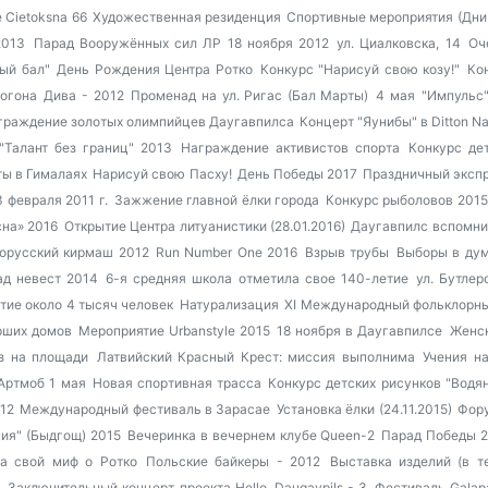
 Cietoksna 66
Художественная резиденция
Спортивные мероприятия (Дни
2013
Парад Вооружённых сил ЛР 18 ноября 2012
ул. Циалковска, 14
Оч
ый бал"
День Рождения Центра Ротко
Конкурс "Нарисуй свою козу!"
Ко
огона
Дива - 2012
Променад на ул. Ригас (Бал Марты)
4 мая
"Импульс"
граждение золотых олимпийцев Даугавпилса
Концерт "Яунибы" в Ditton N
"Талант без границ" 2013
Награждение активистов спорта
Конкурс де
ы в Гималаях
Нарисуй свою Пасху!
День Победы 2017
Праздничный эксп
 февраля 2011 г.
Зажжение главной ёлки города
Конкурс рыболовов 2015
на» 2016
Открытие Центра литуанистики (28.01.2016)
Даугавпилс вспомнил
орусский кирмаш 2012
Run Number One 2016
Взрыв трубы
Выборы в дум
ад невест 2014
6-я средняя школа отметила свое 140-летие
ул. Бутлер
тие около 4 тысяч человек
Натурализация
XI Международный фольклорн
рших домов
Мероприятие Urbanstyle 2015
18 ноября в Даугавпилсе
Женск
з на площади
Латвийский Красный Крест: миссия выполнима
Учения н
Артмоб 1 мая
Новая спортивная трасса
Конкурс детских рисунков "Водя
12
Международный фестиваль в Зарасае
Установка ёлки (24.11.2015)
Фору
ния" (Быдгощ) 2015
Вечеринка в вечернем клубе Queen-2
Парад Победы 
а свой миф о Ротко
Польские байкеры - 2012
Выставка изделий (в т
n
Заключительный концерт проекта Hello, Daugavpils - 3
Фестиваль Galapa