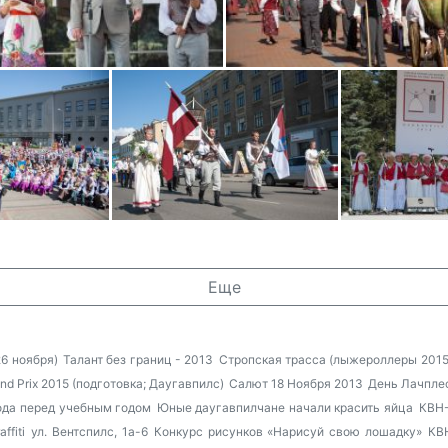
Еще
6 ноября)
Талант без границ - 2013
Стропская трасса (лыжероллеры 2015
nd Prix 2015 (подготовка; Даугавпилс)
Салют 18 Ноября 2013
День Лачпле
ода перед учебным годом
Юные даугавпилчане начали красить яйца
КВН-
affiti
ул. Вентспилс, 1а-6
Конкурс рисунков «Нарисуй свою лошадку»
КВ