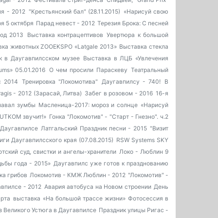
я - 2012
"Крестьянский бал" (28.11.2015)
«Нарисуй свою
я 5 октября
Парад невест - 2012
Терезия Брока: С песней
од 2013
Выставка контрацептивов
Увертюра к большой
вка животных ZOOEKSPO «Latgale 2013»
Выставка стекла
к в Даугавпилсском музее
Выставка в ЛЦБ «Увлечения
ums» 05.01.2016
О чем просили Параскеву
Театральный
с 2014
Тренировка "Локомотива"
Даугавпилсу - 740!
В
agis - 2012 (Зарасай, Литва)
Забег в розовом - 2016
16-я
навал зумбы
Масленица-2017: мороз и солнце
«Нарисуй
AUTKOM звучит!»
Гонка "Локомотив" - "Старт - Гнезно". ч.2
 Даугавпилсе
Латгальский Праздник песни - 2015
"Визит
иги Даугавпилсского края (07.08.2015)
RSW Systems SKY
тский суд, свистки и ангелы-хранители
Локо - Люблин 9
ьбы года - 2015»
Даугавпилс уже готов к празднованию
ка грибов
Локомотив - КМЖ Люблин - 2012
"Локомотив" -
впилсе - 2012
Авария автобуса на Новом строении
День
рта
выставка «На большой трассе жизни»
Фотосессия в
з Великого Устюга в Даугавпилсе
Праздник улицы Ригас -