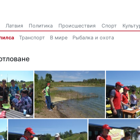
Латвия
Политика
Происшествия
Спорт
Культу
пилса
Транспорт
В мире
Рыбалка и охота
отловане