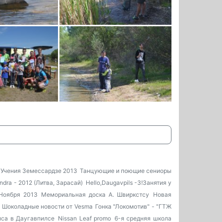
Учения Земессардзе 2013
Танцующие и поющие сениоры
dra - 2012 (Литва, Зарасай)
Hello,Daugavpils -3!Занятия у
Ноября 2013
Мемориальная доска А. Швиркстсу
Новая
Шоколадные новости от Vesma
Гонка "Локомотив" - "ГТЖ
са в Даугавпилсе
Nissan Leaf promo
6-я средняя школа