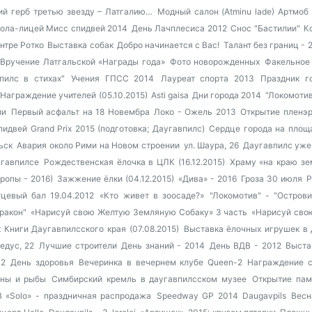
ий герб третью звезду – Латгалию…
Модный салон (Atminu lade)
Артмоб 
кола-лицей
Мисс спидвей 2014
День Лачплесиса 2012
Снос "Бастилии"
К
нтре Ротко
Выставка собак
Добро начинается с Вас!
Талант без границ - 
Вручение Латгальской «Награды года»
Фото новорожденных
Факельное
пилс в стихах"
Учения ГПСС 2014
Лауреат спорта 2013
Праздник г
Награждение учителей (05.10.2015)
Asti gaisa
Дни города 2014
"Локомотив
ии
Первый асфальт на 18 Новембра
Локо - Ожель 2013
Открытие пленэр
пидвей Grand Prix 2015 (подготовка; Даугавпилс)
Сердце города на площ
ьск
Авария около Рими на Новом строении
ул. Шаура, 26
Даугавпилс уже
угавпилсе
Рождественская ёлочка в ЦЛК (16.12.2015)
Храму «на краю зе
ропы - 2016)
Зажжение ёлки (04.12.2015)
«Дива» - 2016
Гроза 30 июля
P
тцевый бал 19.04.2012
«Кто живет в зоосаде?»
"Локомотив" - "Острови
ракон"
«Нарисуй свою Желтую Земляную Собаку» 3 часть
«Нарисуй сво
 Книги Даугавпилсского края (07.08.2015)
Выставка ёлочных игрушек в
едус, 22
Лучшие строители
День знаний - 2014
День ВДВ - 2012
Выста
12
День здоровья
Вечеринка в вечернем клубе Queen-2
Награждение 
ины и рыбы
Симбирский кремль в даугавпилсском музее
Открытие пам
В «Solo» - праздничная распродажа
Speedway GP 2014 Daugavpils
Весн