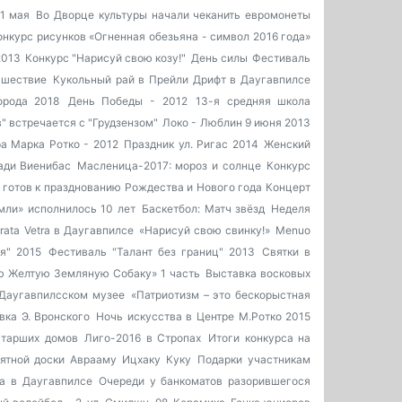
1 мая
Во Дворце культуры начали чеканить евромонеты
онкурс рисунков «Огненная обезьяна - символ 2016 года»
2013
Конкурс "Нарисуй свою козу!"
День силы
Фестиваль
 шествие
Кукольный рай в Прейли
Дрифт в Даугавпилсе
орода 2018
День Победы - 2012
13-я средняя школа
" встречается с "Грудзензом"
Локо - Люблин 9 июня 2013
а Марка Ротко - 2012
Праздник ул. Ригас 2014
Женский
ади Виенибас
Масленица-2017: мороз и солнце
Конкурс
 готов к празднованию Рождества и Нового года
Концерт
мли» исполнилось 10 лет
Баскетбол: Матч звёзд
Неделя
rata Vetra в Даугавпилсе
«Нарисуй свою свинку!»
Menuo
я" 2015
Фестиваль "Талант без границ" 2013
Святки в
ю Желтую Земляную Собаку» 1 часть
Выставка восковых
 Даугавпилсском музее
«Патриотизм – это бескорыстная
вка Э. Вронского
Ночь искусства в Центре М.Ротко 2015
старших домов
Лиго-2016 в Стропах
Итоги конкурса на
ятной доски Аврааму Ицхаку Куку
Подарки участникам
а в Даугавпилсе
Очереди у банкоматов разорившегося