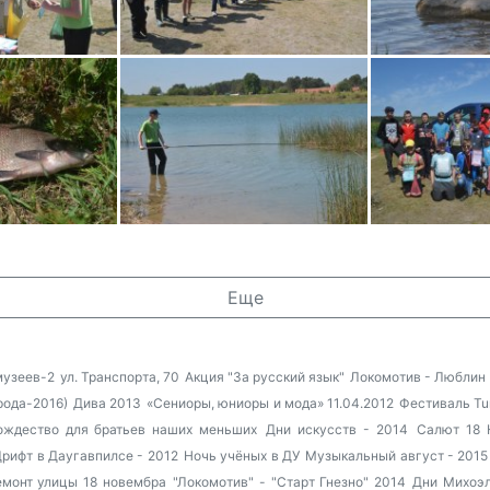
Еще
музеев-2
ул. Транспорта, 70
Акция "За русский язык"
Локомотив - Люблин
рода-2016)
Дива 2013
«Сениоры, юниоры и мода» 11.04.2012
Фестиваль Tun
ождество для братьев наших меньших
Дни искусств - 2014
Салют 18 
рифт в Даугавпилсе - 2012
Ночь учёных в ДУ
Музыкальный август - 2015
емонт улицы 18 новембра
"Локомотив" - "Старт Гнезно" 2014
Дни Михоэл