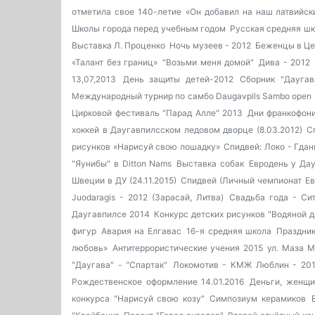
отметила свое 140-летие
«Он добавил на наш латвийск
Школы города перед учебным годом
Русская средняя ш
Выставка Л. Проценко
Ночь музеев - 2012
Беженцы в Це
«Талант без границ»
"Возьми меня домой"
Дива - 2012
13,07,2013
День защиты детей-2012
Сборник "Даугав
Международный турнир по самбо Daugavpils Sambo open
Цирковой фестиваль "Парад Алле" 2013
Дни франкофон
хоккей в Даугавпилсском ледовом дворце (8.03.2012)
С
рисунков «Нарисуй свою лошадку»
Спидвей: Локо - Гдан
"Яунибы" в Ditton Nams
Выставка собак
Евродень у Да
Швеции в ДУ (24.11.2015)
Спидвей (Личный чемпионат Ев
Juodaragis - 2012 (Зарасай, Литва)
Свадьба года - Си
Даугавпилсе 2014
Конкурс детских рисунков "Водяной д
фигур
Авария на Елгавас
16-я средняя школа
Праздник
любовь»
Антитеррористические учения 2015
ул. Маза М
"Даугава" - "Спартак"
Локомотив - КМЖ Люблин - 20
Рождественское оформление 14.01.2016
Деньги, женщ
конкурса "Нарисуй свою козу"
Симпозиум керамиков