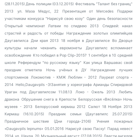
(28.11.2015)
День полиции (03.12.2015)
Фестиваль "Талант без границ"
2013
ул. Маза Медус, 22
Презентация от Mercedes
Подарки
участникам конкурса "Нарисуй свою козу"
Один день безопасности
Открытый чемпионат Латвии по спидвею 2013
Спидвей: накал
страстей и радость от победы
Награждение золотых олимпийцев
Даугавпилса
Дни края 2013
18 ноября в Даугавпилсе
Во Дворце
культуры начали чеканить евромонеты
Даугавпилс вспоминает
освобождение
Кто победил в Pop Clip-2015?
1 сентября в 10 средней
школе
Референдум "по русскому языку"
Как улица Варшавас свой
праздник отметила
Ночь учёных в ДУ
Награждение лучших
спортсменов
Локомотив - КМЖ Люблин - 2012
Лауреат спорта -
2014
Hello,Daugavpils -3!Занятия у хореографа Арианды Спиридовой
Ураган под Даугавпилсом 11.08.13
Локо - Ожель 2013
Любить
дракона
Обрушение снега в Крепости
Белорусская «Вясёлка»
Ночь
музеев - 2013
Белорусский кирмаш 2012
Салют 18 Ноября 2013
Кирмаш (16.10.2015)
Праздник семьи (Даугавпилс 25.07.2015)
Праздничное шествие (Дни города-2106)
Учения пожарных
«Daugavpils lepnums» 05.01.2016
Нарисуй свою Пасху!
Парад невест
2014
ул. Шаура, 20
Музыкальный август (27.08.2015)
Двести ангелов