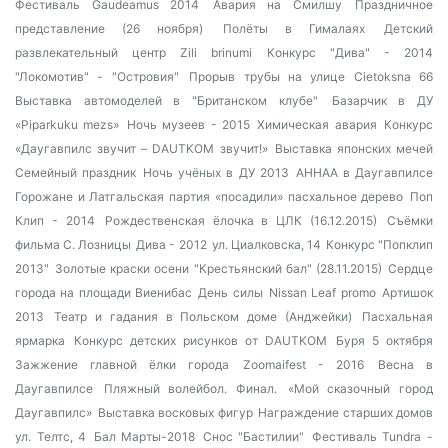
Фестиваль Gaudeamus 2014
Авария на Смилшу
Праздничное
представление (26 ноября)
Полёты в Гималаях
Детский
развлекательный центр Zili brinumi
Конкурс "Дива" - 2014
"Локомотив" - "Островия"
Прорыв трубы на улице Cietoksna 66
Выставка автомоделей в "Британском клубе"
Базарчик в ДУ
«Piparkuku mezs»
Ночь музеев - 2015
Химическая авария
Конкурс
«Даугавпилс звучит – DAUTKOM звучит!»
Выставка японских мечей
Семейный праздник
Ночь учёных в ДУ 2013
AHHAA в Даугавпилсе
Горожане и Латгальская партия «посадили» пасхальное дерево
Поп
Клип - 2014
Рождественская ёлочка в ЦЛК (16.12.2015)
Съёмки
фильма С. Лозницы
Дива - 2012
ул. Циалковска, 14
Конкурс "Попклип
2013"
Золотые краски осени
"Крестьянский бал" (28.11.2015)
Сердце
города на площади Виенибас
День силы
Nissan Leaf promo
Артишок
2013
Театр и гадания в Польском доме (Анджейки)
Пасхальная
ярмарка
Конкурс детских рисунков от DAUTKOM
Буря 5 октября
Зажжение главной ёлки города
Zoomaifest - 2016
Весна в
Даугавпилсе
Пляжный волейбол. Финал.
«Мой сказочный город
Даугавпилс»
Выставка восковых фигур
Награждение старших домов
ул. Телтс, 4
Бал Марты-2018
Снос "Бастилии"
Фестиваль Tundra -