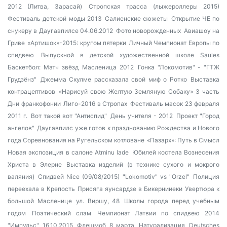
2012 (Литва, Зарасай)
Стропская трасса (лыжероллеры 2015)
Фестиваль детской моды 2013
Салиенские сюжеты
Открытие ЧЕ по
снукеру в Даугавпилсе 04.06.2012
Фото новорожденных
Авиашоу на
Гриве
«Артишок»-2015: кругом пятерки
Личный Чемпионат Европы по
спидвею
Выпускной в детской художественной школе Saules
Баскетбол: Матч звёзд
Масленица 2012
Гонка "Локомотив" - "ГТЖ
Грудзёнз"
Джемма Скулме рассказала свой миф о Ротко
Выставка
контрацептивов
«Нарисуй свою Желтую Земляную Собаку» 3 часть
Дни франкофонии
Лиго-2016 в Стропах
Фестиваль масок 23 февраля
2011 г.
Вот такой вот "Антиспид"
День учителя - 2012
Проект "Город
ангелов"
Даугавпилс уже готов к празднованию Рождества и Нового
года
Соревнования на Ругельском котловане
«Пазарх»: Путь в Смысл
Новая экспозиция в салоне Atminu lade
Юбилей костела Вознесения
Христа в Элерне
Выставка изделий (в технике сухого и мокрого
валяния)
Спидвей Nice (09/08/2015) "Lokomotiv" vs "Orzel"
Полиция
переехала в Крепость
Присяга яунсардзе в Бикернииеки
Увертюра к
большой Масленице
ул. Виршу, 48
Школы города перед учебным
годом
Поэтический слэм
Чемпионат Латвии по спидвею 2014
"Импульс" 16.10.2015
Флешмоб 8 марта
Натурализация
Deutsches