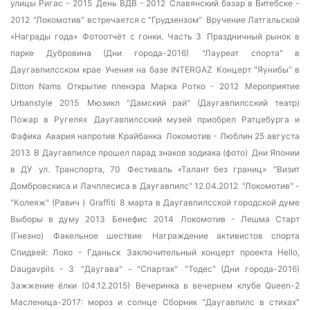
улицы Ригас - 2015
День ВДВ - 2012
Славянский базар в Витебске -
2012
"Локомотив" встречается с "Грудзензом"
Вручение Латгальской
«Награды года»
Фотоотчёт с гонки. Часть 3
Праздничный рынок в
парке Дубровина (Дни города-2016)
"Лауреат спорта" в
Даугавпилсском крае
Учения на базе INTERGAZ
Концерт "Яунибы" в
Ditton Nams
Открытие пленэра Марка Ротко - 2012
Мероприятие
Urbanstyle 2015
Мюзикл "Дамский рай" (Даугавпилсский театр)
Пожар в Ругелях
Даугавпилсский музей приобрел Ратцебурга и
Фафика
Авария напротив Крайбанка
Локомотив - Люблин 25 августа
2013
В Даугавпилсе прошел парад знаков зодиака (фото)
Дни Японии
в ДУ
ул. Транспорта, 70
Фестиваль «Талант без границ»
"Визит
Домбровскиса и Лачплесиса в Даугавпилс" 12.04.2012
"Локомотив" -
"Колеяж" (Равич )
Graffiti
8 марта в Даугавпилсской городской думе
Выборы в думу 2013
Бенефис 2014
Локомотив - Лешма Старт
(Гнезно)
Факельное шествие
Награждение активистов спорта
Спидвей: Локо - Гданьск
Заключительный концерт проекта Hello,
Daugavpils - 3
"Даугава" - "Спартак"
"Тодес" (Дни города-2016)
Зажжение ёлки (04.12.2015)
Вечеринка в вечернем клубе Queen-2
Масленица-2017: мороз и солнце
Сборник "Даугавпилс в стихах"