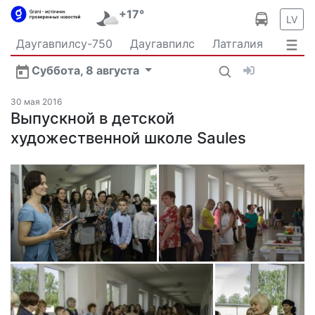
+17°
LV
Даугавпилсу-750
Даугавпилс
Латгалия
Латвия
Политика
Происшествия
Спорт
Суббота, 8 августа
Культура
Видео
Интервью
Экономика
Новости Даугавпилса
Ваш репортаж
30 мая 2016
Общество
Выпускной в детской
Транспорт
В мире
художественной школе Saules
Рыбалка и охота