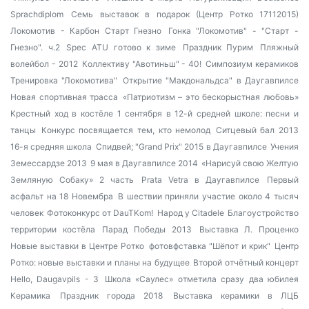
Sprachdiplom
Семь выставок в подарок (Центр Ротко 17112015)
Локомотив - Карбон Старт Гнезно
Гонка "Локомотив" - "Старт -
Гнезно". ч.2
Spec ATU готово к зиме
Праздник Пурим
Пляжный
волейбол - 2012
Коллективу "Авотиньш" - 40!
Симпозиум керамиков
Тренировка "Локомотива"
Открытие "Макдональдса" в Даугавпилсе
Новая спортивная трасса
«Патриотизм – это бескорыстная любовь»
Крестный ход в костёле
1 сентября в 12-й средней школе: песни и
танцы
Конкурс посвящается тем, кто немолод
Ситцевый бал 2013
16-я средняя школа
Спидвей; "Grand Prix" 2015 в Даугавпилсе
Учения
Земессардзе 2013
9 мая в Даугавпилсе 2014
«Нарисуй свою Желтую
Земляную Собаку» 2 часть
Prata Vetra в Даугавпилсе
Первый
асфальт на 18 Новембра
В шествии приняли участие около 4 тысяч
человек
Фотоконкурс от DauTKom!
Народ у Citadele
Благоустройство
территории костёла
Парад Победы 2013
Выставка Л. Проценко
Новые выставки в Центре Ротко
фотовфставка "Шёпот и крик"
Центр
Ротко: новые выставки и планы на будущее
Второй отчётный концерт
Hello, Daugavpils - 3
Школа «Саулес» отметила сразу два юбилея
Керамика
Праздник города 2018
Выставка керамики в ЛЦБ