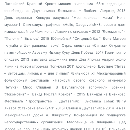
Латвийский Красный Крест: миссия выполнима
68-я годовщина
освобождения Даугавпилса
Локомотив - Люблин
Ледоход 2013
День здоровья
Конкурс рисунков "Моя ласковая мама"
Ночь
музеев-1
Симпозиум графиков
«Hello, Daugavpils!»-3: советы дает
имидж-дизайнер
Чемпионат Латвии по спидвею - 2012
"Локомотив" -
"Полония" (Быдгощ) 2015
Юбилейный "Ситцевый бал"
День Матери
(клумба в Центральном парке)
Отряд спецназа «Сигма»
Открытие
памятной доски Аврааму Ицхаку Куку
День Победы 2017
Гран-при по
спидвею 2013
выставка художника пена
Дни Японии
Авария около
Рими на Новом строении
Поп-клип 2011 (дополнено)
Шествие "Литва
– литовцам, литовцы – для Литвы!" (Вильнюс)
XI Международный
фольклорный фестиваль
«Нарисуй своего красного огненного
Петуха»
Мисс Спидвей
В Даугавпилсе вспомнили Есенина
"Локомотив" - "Ванда Инстал Краков" - 2015
Байкеры на Виенибас
Фестиваль "Пространство - Даугавпилс"
Выставка собак 18-19
января
Установка ёлки (24.11.2015)
Святки в Даугавпилсе 2014
4 мая
Мемориальная доска А. Швиркстсу
Конференция по поддержке
негосударственных организаций
Масленица на площади-1
Дед
Мороз на площади
День открытых дверей ГПСС (2016)
Вручение