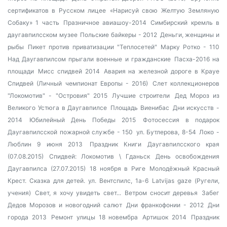
сертификатов в Русском лицее
«Нарисуй свою Желтую Земляную
Собаку» 1 часть
Празничное авиашоу-2014
Симбирский кремль в
даугавпилсском музее
Польские байкеры - 2012
Деньги, женщины и
рыбы
Пикет против приватизации "Теплосетей"
Марку Ротко - 110
Над Даугавпилсом прыгали военные и гражданские
Пасха-2016 на
площади
Мисс спидвей 2014
Авария на железной дороге в Крауе
Спидвей (Личный чемпионат Европы - 2016)
Слет коллекционеров
"Локомотив" - "Островия" 2015
Лучшие строители
Дед Мороз из
Великого Устюга в Даугавпилсе
Площадь Виенибас
Дни искусств -
2014
Юбилейный День Победы 2015
Фотосессия в подарок
Даугавпилсской пожарной службе - 150
ул. Бутлерова, 8-54
Локо -
Люблин 9 июня 2013
Праздник Книги Даугавпилсского края
(07.08.2015)
Спидвей: Локомотив \ Гданьск
День освобождения
Даугавпилса (27.07.2015)
18 ноября в Риге
Молодёжный Красный
Крест. Сказка для детей.
ул. Вентспилс, 1а-6
Latvijas gaze (Ругели,
учения)
Свет, я хочу увидеть свет...
Ветром сносит деревья
Забег
Дедов Морозов и новогодний салют
Дни франкофонии - 2012
Дни
города 2013
Ремонт улицы 18 новембра
Артишок 2014
Праздник