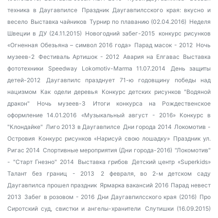
техника в Даугавпилсе
Праздник Даугавпилсского края: вкусно и
весело
Выставка чайников
Турнир по плаванию (02.04.2016)
Неделя
Швеции в ДУ (24.11.2015)
Новогодний забег-2015
конкурс рисунков
«Огненная Обезьяна – символ 2016 года»
Парад масок - 2012
Ночь
музеев-2
Фестиваль Артишок - 2012
Авария на Елгавас
Выставка
фототехники
Speedway Lokomotiv-Marma 11.07.2014
День защиты
детей-2012
Даугавпилс празднует 71-ю годовщину победы над
нацизмом
Как одели деревья
Конкурс детских рисунков "Водяной
дракон"
Ночь музеев-3
Итоги конкурса на Рождественское
оформление 14.01.2016
«Музыкальный август - 2016»
Конкурс в
"Клондайке"
Лиго 2013 в Даугавпилсе
Дни города 2014
Локомотив -
Островия
Конкурс рисунков «Нарисуй свою лошадку»
Праздник ул.
Ригас 2014
Спортивные мероприятия (Дни города-2016)
"Локомотив"
- "Старт Гнезно" 2014
Выставка грибов
Детский центр «Superkids»
Талант без границ - 2013
2 февраля, во 2-м детском саду
Даугавпилса прошел праздник
Ярмарка вакансий 2016
Парад невест
2013
Забег в розовом - 2016
Дни Даугавпилсского края (2016)
Про
Сиротский суд, свистки и ангелы-хранители
Слутишки (16.09.2015)