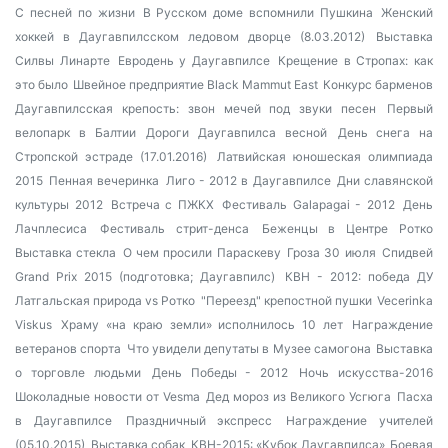
С песней по жизни
В Русском доме вспомнили Пушкина
Женский
хоккей в Даугавпилсском ледовом дворце (8.03.2012)
Выставка
Силвы Линарте
Евродень у Даугавпилсе
Крещение в Стропах: как
это было
Швейное предприятие Black Mammut East
Конкурс барменов
Даугавпилсская крепость: звон мечей под звуки песен
Первый
велопарк в Балтии
Дороги Даугавпилса весной
День снега на
Стропской эстраде (17.01.2016)
Латвийская юношеская олимпиада
2015
Пенная вечеринка
Лиго - 2012 в Даугавпилсе
Дни славянской
культуры 2012
Встреча с ПЖКХ
Фестиваль Galapagai - 2012
День
Лачплесиса
Фестиваль стрит-денса
Беженцы в Центре Ротко
Выставка стекла
О чем просили Параскеву
Гроза 30 июля
Спидвей
Grand Prix 2015 (подготовка; Даугавпилс)
КВН - 2012: победа ДУ
Латгальская природа vs Ротко
"Переезд" крепостной пушки
Vecerinka
Viskus
Храму «на краю земли» исполнилось 10 лет
Награждение
ветеранов спорта
Что увидели депутаты в Музее самогона
Выставка
о торговле людьми
День Победы - 2012
Ночь искусства-2016
Шоколадные новости от Vesma
Дед мороз из Великого Усгюга
Пасха
в Даугавпилсе
Праздничный экспресс
Награждение учителей
(05.10.2015)
Выставка собак
КВН-2015: «Кубок Даугавпилса»
Боевая