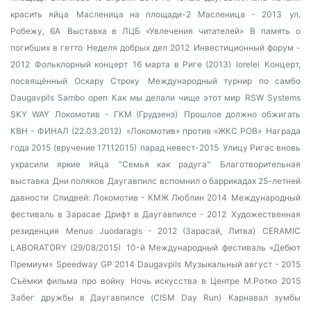
красить яйца
Масленица на площади-2
Масленица - 2013
ул.
Робежу, 6А
Выставка в ЛЦБ «Увлечения читателей»
В память о
погибших в гетто
Неделя добрых дел 2012
Инвестиционный форум -
2012
Фольклорный концерт
16 марта в Риге (2013)
lorelei
Концерт,
посвящённый Оскару Строку
Международный турнир по самбо
Daugavpils Sambo open
Как мы делали чище этот мир
RSW Systems
SKY WAY
Локомотив - ГКМ (Грудзенз)
Прошлое должно обжигать
КВН - ФИНАЛ (22.03.2012)
«Локомотив» против «ЖКС РОВ»
Награда
года 2015 (вручение 17112015)
парад невест-2015
Улицу Ригас вновь
украсили яркие яйца
"Семья как радуга"
Благотворительная
выставка
Дни поляков
Даугавпилс вспомнил о баррикадах 25-летней
давности
Спидвей: Локомотив - КМЖ Люблин 2014
Международный
фестиваль в Зарасае
Дрифт в Даугавпилсе - 2012
Художественная
резиденция
Menuo Juodaragis - 2012 (Зарасай, Литва)
CERAMIC
LABORATORY (29/08/2015)
10-й Международный фестиваль «Дебют
Премиум»
Speedway GP 2014 Daugavpils
Музыкальный август - 2015
Съёмки фильма про войну
Ночь искусства в Центре М.Ротко 2015
Забег дружбы в Даугавпилсе (CISM Day Run)
Карнавал зумбы