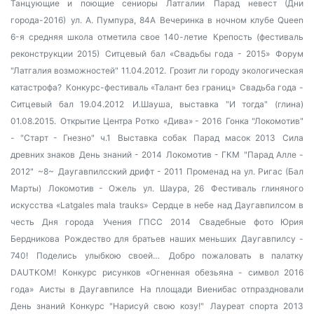
Танцующие и поющие сениоры Латгалии
Парад невест (Дни
города-2016)
ул. А. Пумпура, 84А
Вечеринка в ночном клубе Queen
6-я средняя школа отметила свое 140-летие
Крепость (фестиваль
реконструкции 2015)
Ситцевый бал «Свадьбы года - 2015»
Форум
"Латгалия возможностей" 11.04.2012.
Грозит ли городу экологическая
катастрофа?
Конкурс-фестиваль «Талант без границ»
Свадьба года -
Ситцевый бал 19.04.2012
И.Шауша, выставка "И тогда" (глина)
01.08.2015.
Открытие Центра Ротко
«Дива» - 2016
Гонка "Локомотив"
- "Старт - Гнезно" ч.1
Выставка собак
Парад масок 2013
Сила
древних знаков
День знаний - 2014
Локомотив - ГКМ
"Парад Алле -
2012"
~8~
Даугавпилсский дрифт - 2011
Променад на ул. Ригас (Бал
Марты)
Локомотив - Ожель
ул. Шаура, 26
Фестиваль глиняного
искусства «Latgales mala trauks»
Сердце в небе над Даугавпилсом в
честь Дня города
Учения ГПСС 2014
Свадебные фото Юрия
Бердникова
Рождество для братьев наших меньших
Даугавпилсу -
740!
Поделись улыбкою своей…
Добро пожаловать в палатку
DAUTKOM!
Конкурс рисунков «Огненная обезьяна - символ 2016
года»
Аисты в Даугавпилсе
На площади Виенибас отпраздновали
День знаний
Конкурс "Нарисуй свою козу!"
Лауреат спорта 2013