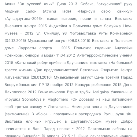
Акция "За русский язык"
Дива 2013
Собака, "откусившая" руку
Модный салон (Atminu lade)
«Нарисуй свою свинку!»
«Аугшдаугава-2016»: живая история, песни и танцы
Выставка
Дневного центра 2015
Анджейки в Польском доме
Ясмуйжа
Ночь
музеев - 2012
ул. Смилшу, 98
Фотовыставка Риты Кочмарёвой
(04.12.2015)
Музыкальный август (06.08.2015)
Выставка в Польском
доме
Лауреаты спорта - 2015
Польские гадания: Анджейки
«Сениоры, юниоры и мода» 11.04.2012
Антитеррористические учения
2015
«Катынский рейд» прибыл в Даугавпилс
выставка «На большой
трассе жизни»
«Дни предпринимателей Латгалии»
Открытие Центра
литуанистики (28.01.2016)
Музыкальный август (день третий)
Парад
Вооружённых сил ЛР 18 ноября 2012
Конкурс рыболовов 2015
День
Лачплесиса 2012
Гонка юниоров
Взрыв трубы
Asti gaisa
Уникальные
игрушки Soomotoys и Magformers
«Он добавил на наш латвийский
герб третью звезду – Латгалию…
Немецкая весна в Даугавпилсе
(заключение)
В «Solo» - праздничная распродажа
Pynu, pynu situ
Выставка ёлочных игрушек в Даугавпилсском музее
Добро
начинается с Вас!
Парад невест - 2012
Пасхальные забавы на
площади Виенибас (6 апреля 2015 г.)
Юные даугавпилчане начали