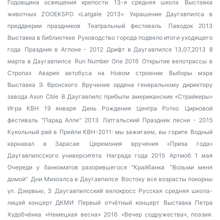
Годовщина освящения крепости
13-я средняя школа
Выставка
животных ZOOEKSPO «Latgale 2013»
Украшение Даугавпилса в
преддверии праздников
Театральный фестиваль
Паводок 2013
Выставка в библиотеке
Руководство города подвело итоги уходящего
года
Праздник в Аглоне - 2012
Дрифт в Даугавпилсе 13,07,2013
8
марта в Даугавпилсе
Run Number One 2016
Открытие велотрассы в
Стропах
Авария автобуса на Новом строении
Выборы мэра
Выставка Э. Вронского
Вручение ордена генеральному директору
завода Axon Cble
В Даугавпилс прибыли американские «Страйкеры»
Игра КВН 19 января
День Рождения Центра Ротко
Цирковой
фестиваль "Парад Алле" 2013
Латгальский Праздник песни - 2015
Кукольный рай в Прейли
КВН-2011: мы зажигаем, вы горите
Водный
карнавал в Зарасае
Церемония вручения «Приза года»
Даугавпилсского университета
Награда года 2015
Артмоб 1 мая
Очереди у банкоматов разорившегося "Крайбанка
"Возьми меня
домой"
Дни Михоэлса в Даугавпилсе
Востоку все возрасты покорны
ул. Дзервью, 3
Даугавпилсский велокросс
Русская средняя школа-
лицей
концерт ДКМИ
Первый отчётный концерт
Выставка Петра
Худобчёнка
«Немецкая весна» 2016
«Вечер содружества», поэзия.