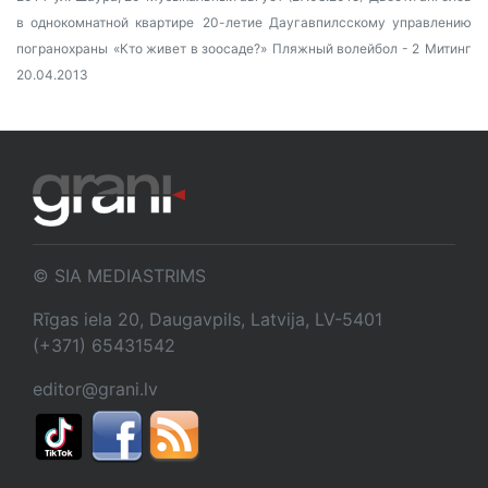
в однокомнатной квартире
20-летие Даугавпилсскому управлению
погранохраны
«Кто живет в зоосаде?»
Пляжный волейбол - 2
Митинг
20.04.2013
© SIA MEDIASTRIMS
Rīgas iela 20, Daugavpils, Latvija, LV-5401
(+371) 65431542
editor@grani.lv