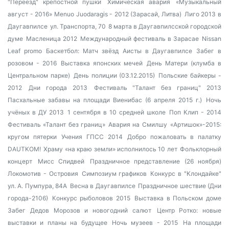
"Переезд" крепостной пушки
Химическая авария
«Музыкальный
август - 2016»
Menuo Juodaragis - 2012 (Зарасай, Литва)
Лиго 2013 в
Даугавпилсе
ул. Транспорта, 70
8 марта в Даугавпилсской городской
думе
Масленица 2012
Международный фестиваль в Зарасае
Nissan
Leaf promo
Баскетбол: Матч звёзд
Аисты в Даугавпилсе
Забег в
розовом - 2016
Выставка японских мечей
День Матери (клумба в
Центральном парке)
День полиции (03.12.2015)
Польские байкеры -
2012
Дни города 2013
Фестиваль "Талант без границ" 2013
Пасхальные забавы на площади Виенибас (6 апреля 2015 г.)
Ночь
учёных в ДУ 2013
1 сентября в 10 средней школе
Поп Клип - 2014
Фестиваль «Талант без границ»
Авария на Смилшу
«Артишок»-2015:
кругом пятерки
Учения ГПСС 2014
Добро пожаловать в палатку
DAUTKOM!
Храму «на краю земли» исполнилось 10 лет
Фольклорный
концерт
Мисс Спидвей
Праздничное представление (26 ноября)
Локомотив - Островия
Симпозиум графиков
Конкурс в "Клондайке"
ул. А. Пумпура, 84А
Весна в Даугавпилсе
Праздничное шествие (Дни
города-2106)
Конкурс рыболовов 2015
Выставка в Польском доме
Забег Дедов Морозов и новогодний салют
Центр Ротко: новые
выставки и планы на будущее
Ночь музеев - 2015
На площади