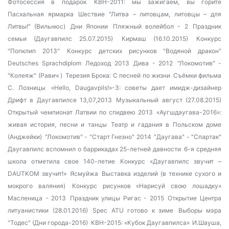
Фотосессия в подарок
КВН-2011: мы зажигаем, вы горите
Пасхальная ярмарка
Шествие "Литва – литовцам, литовцы – для
Литвы!" (Вильнюс)
Дни Японии
Пляжный волейбол - 2
Праздник
семьи (Даугавпилс 25.07.2015)
Кирмаш (16.10.2015)
Конкурс
"Попклип 2013"
Конкурс детских рисунков "Водяной дракон"
Deutsches Sprachdiplom
Ледоход 2013
Дива - 2012
"Локомотив" -
"Колеяж" (Равич )
Терезия Брока: С песней по жизни
Съёмки фильма
С. Лозницы
«Hello, Daugavpils!»-3: советы дает имидж-дизайнер
Дрифт в Даугавпилсе 13,07,2013
Музыкальный август (27.08.2015)
Открытый чемпионат Латвии по спидвею 2013
«Аугшдаугава-2016»:
живая история, песни и танцы
Театр и гадания в Польском доме
(Анджейки)
"Локомотив" - "Старт Гнезно" 2014
"Даугава" - "Спартак"
Даугавпилс вспомнил о баррикадах 25-летней давности
6-я средняя
школа отметила свое 140-летие
Конкурс «Даугавпилс звучит –
DAUTKOM звучит!»
Ясмуйжа
Выставка изделий (в технике сухого и
мокрого валяния)
Конкурс рисунков «Нарисуй свою лошадку»
Масленица - 2013
Праздник улицы Ригас - 2015
Открытие Центра
литуанистики (28.01.2016)
Spec ATU готово к зиме
Выборы мэра
"Тодес" (Дни города-2016)
КВН-2015: «Кубок Даугавпилса»
И.Шауша,