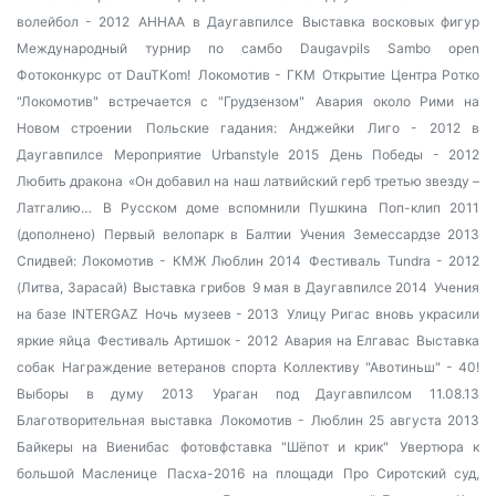
волейбол - 2012
AHHAA в Даугавпилсе
Выставка восковых фигур
Международный турнир по самбо Daugavpils Sambo open
Фотоконкурс от DauTKom!
Локомотив - ГКМ
Открытие Центра Ротко
"Локомотив" встречается с "Грудзензом"
Авария около Рими на
Новом строении
Польские гадания: Анджейки
Лиго - 2012 в
Даугавпилсе
Мероприятие Urbanstyle 2015
День Победы - 2012
Любить дракона
«Он добавил на наш латвийский герб третью звезду –
Латгалию…
В Русском доме вспомнили Пушкина
Поп-клип 2011
(дополнено)
Первый велопарк в Балтии
Учения Земессардзе 2013
Спидвей: Локомотив - КМЖ Люблин 2014
Фестиваль Tundra - 2012
(Литва, Зарасай)
Выставка грибов
9 мая в Даугавпилсе 2014
Учения
на базе INTERGAZ
Ночь музеев - 2013
Улицу Ригас вновь украсили
яркие яйца
Фестиваль Артишок - 2012
Авария на Елгавас
Выставка
собак
Награждение ветеранов спорта
Коллективу "Авотиньш" - 40!
Выборы в думу 2013
Ураган под Даугавпилсом 11.08.13
Благотворительная выставка
Локомотив - Люблин 25 августа 2013
Байкеры на Виенибас
фотовфставка "Шёпот и крик"
Увертюра к
большой Масленице
Пасха-2016 на площади
Про Сиротский суд,