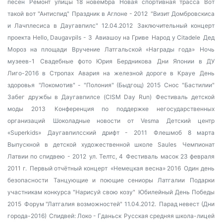
песен
Ремонт улицы 18 новембра
Новая спортивная трасса
Вот
такой вот "Антиспид"
Праздник в Аглоне - 2012
"Визит Домбровскиса
и Лачплесиса в Даугавпилс" 12.04.2012
Заключительный концерт
проекта Hello, Daugavpils - 3
Авиашоу на Гриве
Народ у Citadele
Дед
Мороз на площади
Вручение Латгальской «Награды года»
Ночь
музеев-1
Свадебные фото Юрия Бердникова
Дни Японии в ДУ
Лиго-2016 в Стропах
Авария на железной дороге в Крауе
День
здоровья
"Локомотив" - "Полония" (Быдгощ) 2015
Снос "Бастилии"
Забег дружбы в Даугавпилсе (CISM Day Run)
Фестиваль детской
моды 2013
Конференция по поддержке негосударственных
организаций
Шоколадные новости от Vesma
Детский центр
«Superkids»
Даугавпилсский дрифт - 2011
Флешмоб 8 марта
Выпускной в детской художественной школе Saules
Чемпионат
Латвии по спидвею - 2012
ул. Телтс, 4
Фестиваль масок 23 февраля
2011 г.
Первый отчётный концерт
«Немецкая весна» 2016
Один день
безопасности
Танцующие и поющие сениоры Латгалии
Подарки
участникам конкурса "Нарисуй свою козу"
Юбилейный День Победы
2015
Форум "Латгалия возможностей" 11.04.2012.
Парад невест (Дни
города-2016)
Спидвей: Локо - Гданьск
Русская средняя школа-лицей