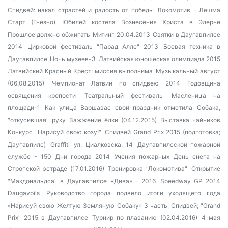
Спидвей: накал страстей и радость от победы
Локомотив - Лешма
Старт (Гнезно)
Юбилей костела Вознесения Христа в Элерне
Прошлое должно обжигать
Митинг 20.04.2013
Святки в Даугавпилсе
2014
Цирковой фестиваль "Парад Алле" 2013
Боевая техника в
Даугавпилсе
Ночь музеев-3
Латвийская юношеская олимпиада 2015
Латвийский Красный Крест: миссия выполнима
Музыкальный август
(06.08.2015)
Чемпионат Латвии по спидвею 2014
Годовщина
освящения крепости
Театральный фестиваль
Масленица на
площади-1
Как улица Варшавас свой праздник отметила
Собака,
"откусившая" руку
Зажжение ёлки (04.12.2015)
Выставка чайников
Конкурс "Нарисуй свою козу!"
Спидвей Grand Prix 2015 (подготовка;
Даугавпилс)
Graffiti
ул. Циалковска, 14
Даугавпилсской пожарной
службе - 150
Дни города 2014
Учения пожарных
День снега на
Стропской эстраде (17.01.2016)
Тренировка "Локомотива"
Открытие
"Макдональдса" в Даугавпилсе
«Дива» - 2016
Speedway GP 2014
Daugavpils
Руководство города подвело итоги уходящего года
«Нарисуй свою Желтую Земляную Собаку» 3 часть
Спидвей; "Grand
Prix" 2015 в Даугавпилсе
Турнир по плаванию (02.04.2016)
4 мая