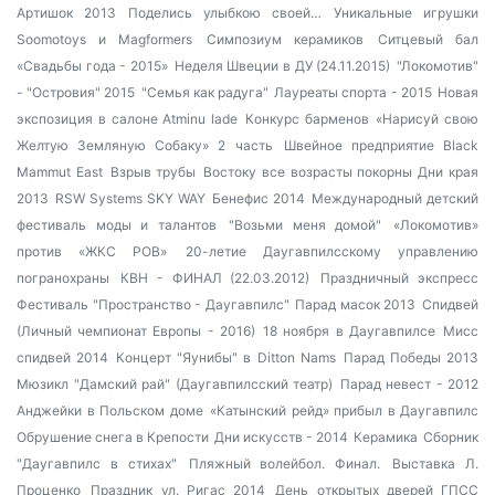
Артишок 2013
Поделись улыбкою своей…
Уникальные игрушки
Soomotoys и Magformers
Симпозиум керамиков
Ситцевый бал
«Свадьбы года - 2015»
Неделя Швеции в ДУ (24.11.2015)
"Локомотив"
- "Островия" 2015
"Семья как радуга"
Лауреаты спорта - 2015
Новая
экспозиция в салоне Atminu lade
Конкурс барменов
«Нарисуй свою
Желтую Земляную Собаку» 2 часть
Швейное предприятие Black
Mammut East
Взрыв трубы
Востоку все возрасты покорны
Дни края
2013
RSW Systems SKY WAY
Бенефис 2014
Международный детский
фестиваль моды и талантов
"Возьми меня домой"
«Локомотив»
против «ЖКС РОВ»
20-летие Даугавпилсскому управлению
погранохраны
КВН - ФИНАЛ (22.03.2012)
Праздничный экспресс
Фестиваль "Пространство - Даугавпилс"
Парад масок 2013
Спидвей
(Личный чемпионат Европы - 2016)
18 ноября в Даугавпилсе
Мисс
спидвей 2014
Концерт "Яунибы" в Ditton Nams
Парад Победы 2013
Мюзикл "Дамский рай" (Даугавпилсский театр)
Парад невест - 2012
Анджейки в Польском доме
«Катынский рейд» прибыл в Даугавпилс
Обрушение снега в Крепости
Дни искусств - 2014
Керамика
Сборник
"Даугавпилс в стихах"
Пляжный волейбол. Финал.
Выставка Л.
Проценко
Праздник ул. Ригас 2014
День открытых дверей ГПСС