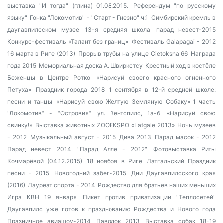
выставка "И тогда" (глина) 01.08.2015.
Референдум "по русскому
языку"
Гонка "Локомотив" - "Старт - Гнезно" ч.1
Симбирский кремль в
даугавпилсском музее
13-я средняя школа
парад невест-2015
Конкурс-фестиваль «Талант без границ»
Фестиваль Galapagai - 2012
16 марта в Риге (2013)
Прорыв трубы на улице Cietoksna 66
Награда
года 2015
Мемориальная доска А. Швиркстсу
Крестный ход в костёле
Беженцы в Центре Ротко
«Нарисуй своего красного огненного
Петуха»
Праздник города 2018
1 сентября в 12-й средней школе:
песни и танцы
«Нарисуй свою Желтую Земляную Собаку» 1 часть
"Локомотив" - "Островия"
ул. Вентспилс, 1а-6
«Нарисуй свою
свинку!»
Выставка животных ZOOEKSPO «Latgale 2013»
Ночь музеев
- 2012
Музыкальный август - 2015
Дива 2013
Парад масок - 2012
Парад невест 2014
"Парад Алле - 2012"
Фотовыставка Риты
Кочмарёвой (04.12.2015)
18 ноября в Риге
Латгальский Праздник
песни - 2015
Новогодний забег-2015
Дни Даугавпилсского края
(2016)
Лауреат спорта - 2014
Рождество для братьев наших меньших
Игра КВН 19 января
Пикет против приватизации "Теплосетей"
Даугавпилс уже готов к празднованию Рождества и Нового года
Празничное авиашоу-2014
Паводок 2013
Выставка собак 18-19