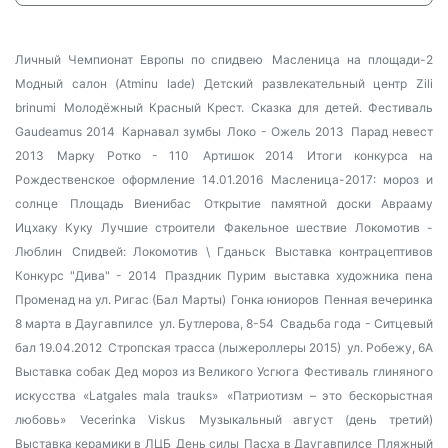
Личный Чемпионат Европы по спидвею
Масленица на площади-2
Модный салон (Atminu lade)
Детский развлекательный центр Zili
brinumi
Молодёжный Красный Крест. Сказка для детей.
Фестиваль
Gaudeamus 2014
Карнавал зумбы
Локо - Ожель 2013
Парад невест
2013
Марку Ротко - 110
Артишок 2014
Итоги конкурса на
Рождественское оформление 14.01.2016
Масленица-2017: мороз и
солнце
Площадь Виенибас
Открытие памятной доски Аврааму
Ицхаку Куку
Лучшие строители
Факельное шествие
Локомотив -
Люблин
Спидвей: Локомотив \ Гданьск
Выставка контрацептивов
Конкурс "Дива" - 2014
Праздник Пурим
выставка художника пена
Променад на ул. Ригас (Бал Марты)
Гонка юниоров
Пенная вечеринка
8 марта в Даугавпилсе
ул. Бутлерова, 8-54
Свадьба года - Ситцевый
бал 19.04.2012
Стропская трасса (лыжероллеры 2015)
ул. Робежу, 6А
Выставка собак
Дед мороз из Великого Усгюга
Фестиваль глиняного
искусства «Latgales mala trauks»
«Патриотизм – это бескорыстная
любовь»
Vecerinka Viskus
Музыкальный август (день третий)
Выставка керамики в ЛЦБ
День силы
Пасха в Даугавпилсе
Пляжный