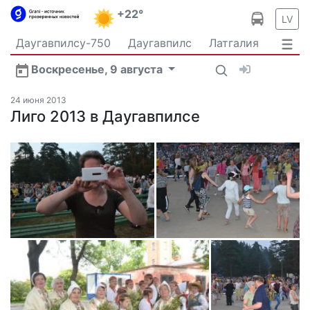
+22°
LV
Даугавпилсу-750
Даугавпилс
Латгалия
Латвия
Политика
Происшествия
Спорт
Воскресенье, 9 августа
Культура
Видео
Интервью
Экономика
Новости Даугавпилса
Ваш репортаж
24 июня 2013
Общество
Лиго 2013 в Даугавпилсе
Транспорт
В мире
Рыбалка и охота