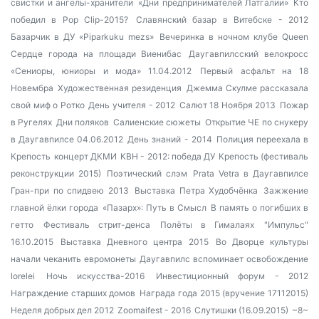
свистки и ангелы-хранители
«Дни предпринимателей Латгалии»
Кто
победил в Pop Clip-2015?
Славянский базар в Витебске - 2012
Базарчик в ДУ «Piparkuku mezs»
Вечеринка в ночном клубе Queen
Сердце города на площади Виенибас
Даугавпилсский велокросс
«Сениоры, юниоры и мода» 11.04.2012
Первый асфальт на 18
Новембра
Художественная резиденция
Джемма Скулме рассказала
свой миф о Ротко
День учителя - 2012
Салют 18 Ноября 2013
Пожар
в Ругелях
Дни поляков
Салиенские сюжеты
Открытие ЧЕ по снукеру
в Даугавпилсе 04.06.2012
День знаний - 2014
Полиция переехала в
Крепость
концерт ДКМИ
КВН - 2012: победа ДУ
Крепость (фестиваль
реконструкции 2015)
Поэтический слэм
Prata Vetra в Даугавпилсе
Гран-при по спидвею 2013
Выставка Петра Худобчёнка
Зажжение
главной ёлки города
«Пазарх»: Путь в Смысл
В память о погибших в
гетто
Фестиваль стрит-денса
Полёты в Гималаях
"Импульс"
16.10.2015
Выставка Дневного центра 2015
Во Дворце культуры
начали чеканить евромонеты
Даугавпилс вспоминает освобождение
lorelei
Ночь искусства-2016
Инвестиционный форум - 2012
Награждение старших домов
Награда года 2015 (вручение 17112015)
Неделя добрых дел 2012
Zoomaifest - 2016
Слутишки (16.09.2015)
~8~