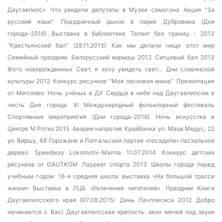
Даугавпилс»
Что увидели депутаты в Музее самогона
Акция "За
русский язык"
Праздничный рынок в парке Дубровина (Дни
города-2016)
Выставка в библиотеке
Талант без границ - 2013
"Крестьянский бал" (28.11.2015)
Как мы делали чище этот мир
Семейный праздник
Белорусский кирмаш 2012
Ситцевый бал 2013
Фото новорожденных
Свет, я хочу увидеть свет...
Дни славянской
культуры 2012
Конкурс рисунков "Моя ласковая мама"
Презентация
от Mercedes
Ночь учёных в ДУ
Сердце в небе над Даугавпилсом в
честь Дня города
XI Международный фольклорный фестиваль
Спортивные мероприятия (Дни города-2016)
Ночь искусства в
Центре М.Ротко 2015
Авария напротив Крайбанка
ул. Маза Медус, 22
ул. Виршу, 48
Горожане и Латгальская партия «посадили» пасхальное
дерево
Speedway Lokomotiv-Marma 11.07.2014
Конкурс детских
рисунков от DAUTKOM
Лауреат спорта 2013
Школы города перед
учебным годом
16-я средняя школа
выставка «На большой трассе
жизни»
Выставка в ЛЦБ «Увлечения читателей»
Праздник Книги
Даугавпилсского края (07.08.2015)
День Лачплесиса 2012
Добро
начинается с Вас!
Даугавпилсская крепость: звон мечей под звуки