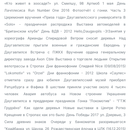
«Кто живет в зоосаде?»
ул. Смилшу, 98
Артмоб 1 мая
День
Лачплесиса
Run Number One 2016
Фотоотчёт с гонки. Часть 3
Церемония вручения «Приза года» Даугавпилсского университета
В
«Solo» - праздничная распродажа
Выставка автомоделей в
"Британском клубе"
День ВДВ - 2012
Hello,Daugavpils -3!Занятия у
хореографа Арианды Спиридовой
Ветром сносит деревья
Над
Даугавпилсом прыгали военные и гражданские
Евродень у
Даугавпилсе
Встреча с ПЖКХ
Вручение ордена генеральному
директору завода Axon Cble
Выставка о торговле людьми
Открытие
велотрассы в Стропах
Дни франкофонии
Спидвей Nice (09/08/2015)
"Lokomotiv" vs "Orzel"
Дни франкофонии - 2012
Школа «Саулес»
отметила сразу два юбилея
Даугавпилсский музей приобрел
Ратцебурга и Фафика
В шествии приняли участие около 4 тысяч
человек
Авария автобуса на Новом строении
Украшение
Даугавпилса в преддверии праздников
Гонка "Локомотив" - "ГТЖ
Грудзёнз"
Как одели деревья
Новые выставки в Центре Ротко
Крещение в Стропах: как это было
День Победы 2017
ул. Дзервью, 3
Сила древних знаков
Очереди у банкоматов разорившегося
"Крайбанка
ул. Шаура, 26
Рождественская ёлочка в ЦЛК (16.12.2015)