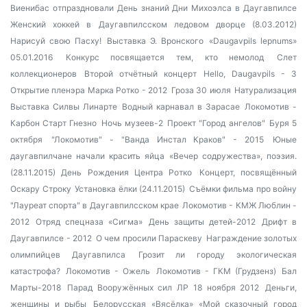
Виенибас отпраздновали День знаний
Дни Михоэлса в Даугавпилсе
Женский хоккей в Даугавпилсском ледовом дворце (8.03.2012)
Нарисуй свою Пасху!
Выставка Э. Вронского
«Daugavpils lepnums»
05.01.2016
Конкурс посвящается тем, кто немолод
Слет
коллекционеров
Второй отчётный концерт Hello, Daugavpils - 3
Открытие пленэра Марка Ротко - 2012
Гроза 30 июля
Натурализация
Выставка Силвы Линарте
Водный карнавал в Зарасае
Локомотив -
Карбон Старт Гнезно
Ночь музеев-2
Проект "Город ангелов"
Буря 5
октября
"Локомотив" - "Ванда Инстал Краков" - 2015
Юные
даугавпилчане начали красить яйца
«Вечер содружества», поэзия.
(28.11.2015)
День Рождения Центра Ротко
Концерт, посвящённый
Оскару Строку
Установка ёлки (24.11.2015)
Съёмки фильма про войну
"Лауреат спорта" в Даугавпилсском крае
Локомотив - КМЖ Люблин -
2012
Отряд спецназа «Сигма»
День защиты детей-2012
Дрифт в
Даугавпилсе - 2012
О чем просили Параскеву
Награждение золотых
олимпийцев Даугавпилса
Грозит ли городу экологическая
катастрофа?
Локомотив - Ожель
Локомотив - ГКМ (Грудзенз)
Бал
Марты-2018
Парад Вооружённых сил ЛР 18 ноября 2012
Деньги,
женщины и рыбы
Белорусская «Вясёлка»
«Мой сказочный город