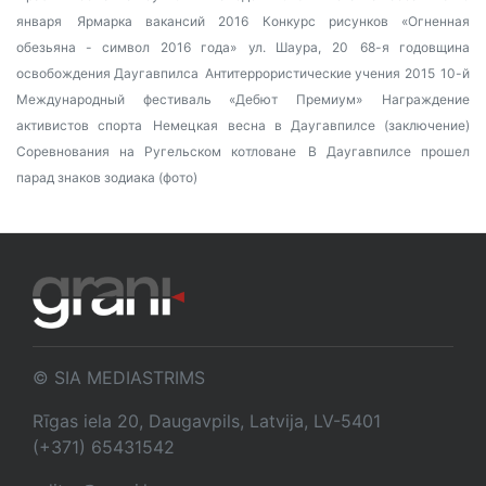
января
Ярмарка вакансий 2016
Конкурс рисунков «Огненная
обезьяна - символ 2016 года»
ул. Шаура, 20
68-я годовщина
освобождения Даугавпилса
Антитеррористические учения 2015
10-й
Международный фестиваль «Дебют Премиум»
Награждение
активистов спорта
Немецкая весна в Даугавпилсе (заключение)
Соревнования на Ругельском котловане
В Даугавпилсе прошел
парад знаков зодиака (фото)
© SIA MEDIASTRIMS
Rīgas iela 20, Daugavpils, Latvija, LV-5401
(+371) 65431542