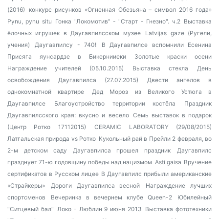
(2016)
конкурс рисунков «Огненная Обезьяна – символ 2016 года»
Pynu, pynu situ
Гонка "Локомотив" - "Старт - Гнезно". ч.2
Выставка
ёлочных игрушек в Даугавпилсском музее
Latvijas gaze (Ругели,
учения)
Даугавпилсу - 740!
В Даугавпилсе вспомнили Есенина
Присяга яунсардзе в Бикернииеки
Золотые краски осени
Награждение учителей (05.10.2015)
Выставка стекла
День
освобождения Даугавпилса (27.07.2015)
Двести ангелов в
однокомнатной квартире
Дед Мороз из Великого Устюга в
Даугавпилсе
Благоустройство территории костёла
Праздник
Даугавпилсского края: вкусно и весело
Семь выставок в подарок
(Центр Ротко 17112015)
CERAMIC LABORATORY (29/08/2015)
Латгальская природа vs Ротко
Кукольный рай в Прейли
2 февраля, во
2-м детском саду Даугавпилса прошел праздник
Даугавпилс
празднует 71-ю годовщину победы над нацизмом
Asti gaisa
Вручение
сертификатов в Русском лицее
В Даугавпилс прибыли американские
«Страйкеры»
Дороги Даугавпилса весной
Награждение лучших
спортсменов
Вечеринка в вечернем клубе Queen-2
Юбилейный
"Ситцевый бал"
Локо - Люблин 9 июня 2013
Выставка фототехники