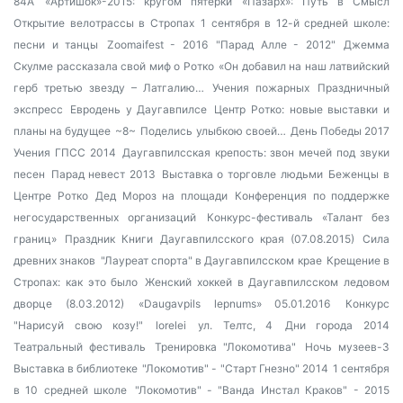
84А
«Артишок»-2015: кругом пятерки
«Пазарх»: Путь в Смысл
Открытие велотрассы в Стропах
1 сентября в 12-й средней школе:
песни и танцы
Zoomaifest - 2016
"Парад Алле - 2012"
Джемма
Скулме рассказала свой миф о Ротко
«Он добавил на наш латвийский
герб третью звезду – Латгалию…
Учения пожарных
Праздничный
экспресс
Евродень у Даугавпилсе
Центр Ротко: новые выставки и
планы на будущее
~8~
Поделись улыбкою своей…
День Победы 2017
Учения ГПСС 2014
Даугавпилсская крепость: звон мечей под звуки
песен
Парад невест 2013
Выставка о торговле людьми
Беженцы в
Центре Ротко
Дед Мороз на площади
Конференция по поддержке
негосударственных организаций
Конкурс-фестиваль «Талант без
границ»
Праздник Книги Даугавпилсского края (07.08.2015)
Сила
древних знаков
"Лауреат спорта" в Даугавпилсском крае
Крещение в
Стропах: как это было
Женский хоккей в Даугавпилсском ледовом
дворце (8.03.2012)
«Daugavpils lepnums» 05.01.2016
Конкурс
"Нарисуй свою козу!"
lorelei
ул. Телтс, 4
Дни города 2014
Театральный фестиваль
Тренировка "Локомотива"
Ночь музеев-3
Выставка в библиотеке
"Локомотив" - "Старт Гнезно" 2014
1 сентября
в 10 средней школе
"Локомотив" - "Ванда Инстал Краков" - 2015