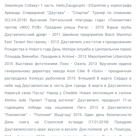
Земляную Собаку» 1 часть
Hello,Daugavpils -3!Занятия у хореографа
Арианды Спиридовой
"Даугава" - "Спартак"
Турнир по плаванию
(02.04.2016)
Вручение Латгальской «Награды года»
«Локомотив»
против «ЖКС РОВ»
Праздник улицы Ригас - 2015
Взрыв трубы
Даугавпилсский дрифт - 2011
Швейное предприятие Black Mammut
East
Талант без границ - 2013
Даугавпилс уже готов к празднованию
Рождества и Нового года
День Матери (клумба в Центральном парке)
Площадь Виенибас
Праздник в Аглоне - 2012
Мероприятие Urbanstyle
2015
Выставка фототехники
Локо - Ожель 2013
Вручение ордена
генеральному директору завода Axon Cble
В «Solo» - праздничная
распродажа
Конкурс рыболовов 2015
Флешмоб 8 марта
Сердце в
небе над Даугавпилсом в честь Дня города
8 марта в Даугавпилсе
Нарисуй свою Пасху!
Народ у Citadele
Новая экспозиция в салоне
Atminu lade
Проект "Город ангелов"
Даугавпилс празднует 71-ю
годовщину победы над нацизмом
Лиго 2013 в Даугавпилсе
"Локомотив" - "Полония" (Быдгощ) 2015
Один день безопасности
День снега на Стропской эстраде (17.01.2016)
Праздник
Даугавпилсского края: вкусно и весело
Дни поляков
ул. А. Пумпура,