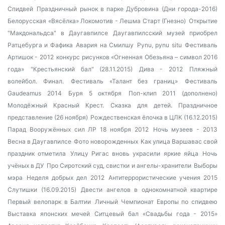
Спидвей
Праздничный рынок в парке Дубровина (Дни города-2016)
Белорусская «Вясёлка»
Локомотив - Лешма Старт (Гнезно)
Открытие
"Макдональдса" в Даугавпилсе
Даугавпилсский музей приобрел
Ратцебурга и Фафика
Авария на Смилшу
Pynu, pynu situ
Фестиваль
Артишок - 2012
конкурс рисунков «Огненная Обезьяна – символ 2016
года»
"Крестьянский бал" (28.11.2015)
Дива - 2012
Пляжный
волейбол. Финал.
Фестиваль «Талант без границ»
Фестиваль
Gaudeamus 2014
Буря 5 октября
Поп-клип 2011 (дополнено)
Молодёжный Красный Крест. Сказка для детей.
Праздничное
представление (26 ноября)
Рождественская ёлочка в ЦЛК (16.12.2015)
Парад Вооружённых сил ЛР 18 ноября 2012
Ночь музеев - 2013
Весна в Даугавпилсе
Фото новорожденных
Как улица Варшавас свой
праздник отметила
Улицу Ригас вновь украсили яркие яйца
Ночь
учёных в ДУ
Про Сиротский суд, свистки и ангелы-хранители
Выборы
мэра
Неделя добрых дел 2012
Антитеррористические учения 2015
Слутишки (16.09.2015)
Двести ангелов в однокомнатной квартире
Первый велопарк в Балтии
Личный Чемпионат Европы по спидвею
Выставка японских мечей
Ситцевый бал «Свадьбы года - 2015»