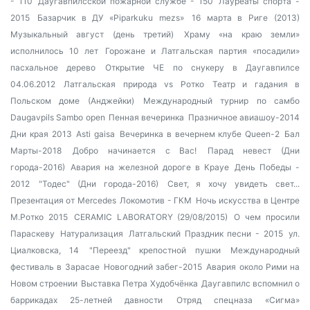
- 110
Даугавпилсской пожарной службе - 150
Лауреаты спорта -
2015
Базарчик в ДУ «Piparkuku mezs»
16 марта в Риге (2013)
Музыкальный август (день третий)
Храму «на краю земли»
исполнилось 10 лет
Горожане и Латгальская партия «посадили»
пасхальное дерево
Открытие ЧЕ по снукеру в Даугавпилсе
04.06.2012
Латгальская природа vs Ротко
Театр и гадания в
Польском доме (Анджейки)
Международный турнир по самбо
Daugavpils Sambo open
Пенная вечеринка
Празничное авиашоу-2014
Дни края 2013
Asti gaisa
Вечеринка в вечернем клубе Queen-2
Бал
Марты-2018
Добро начинается с Вас!
Парад невест (Дни
города-2016)
Авария на железной дороге в Крауе
День Победы -
2012
"Тодес" (Дни города-2016)
Свет, я хочу увидеть свет...
Презентация от Mercedes
Локомотив - ГКМ
Ночь искусства в Центре
М.Ротко 2015
CERAMIC LABORATORY (29/08/2015)
О чем просили
Параскеву
Натурализация
Латгальский Праздник песни - 2015
ул.
Циалковска, 14
"Переезд" крепостной пушки
Международный
фестиваль в Зарасае
Новогодний забег-2015
Авария около Рими на
Новом строении
Выставка Петра Худобчёнка
Даугавпилс вспомнил о
баррикадах 25-летней давности
Отряд спецназа «Сигма»