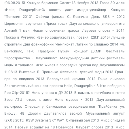
(06.08.2015)
Конкурс барменов
Салют 18 Ноября 2013
Гроза 30 июля
«Hello, Daugavpils!»-3: советы дает имидж-дизайнер
Конкурс
"Попклип 2013"
Съёмки фильма С. Лозницы
День ВДВ - 2012
Церемония вручения «Приза года» Даугавпилсского университета
Артмоб 1 мая
Новая спортивная трасса
Лауреат спорта - 2014
Пожар в Ругелях
«Вечер содружества», поэзия. (28.11.2015)
Лучшие
строители
Дни франкофонии
Чемпионат Латвии по спидвею 2014
ул.
Вентспилс, 1а-6
Праздник Пурим
концерт ДКМИ
Фестиваль
"Пространство - Даугавпилс"
Международный детский фестиваль
моды и талантов
«Кто живет в зоосаде?»
Ураган под Даугавпилсом
11.08.13
Выставка Л. Проценко
Фестиваль детской моды 2013
Гран-
при по спидвею 2013
Белорусский кирмаш 2012
Гонка юниоров
Заключительный концерт проекта Hello, Daugavpils - 3
Кто победил в
Pop Clip-2015?
Ночь учёных в ДУ 2013
В память о погибших в гетто
Spec ATU готово к зиме
Ночь музеев - 2012
Даугавпилсский
велокросс
Очереди у банкоматов разорившегося "Крайбанка
ул.
Виршу, 48
Дороги Даугавпилса весной
Музыкальный август
(27.08.2015)
RSW Systems SKY WAY
Ситцевый бал 2013
Мисс спидвей
2014
Первый асфальт на 18 Новембра
Лауреат спорта 2013
Мисс