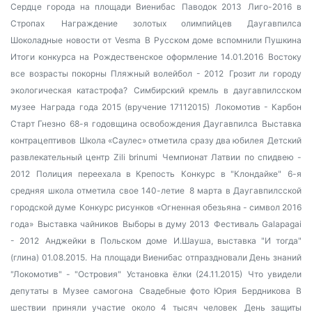
Сердце города на площади Виенибас
Паводок 2013
Лиго-2016 в
Стропах
Награждение золотых олимпийцев Даугавпилса
Шоколадные новости от Vesma
В Русском доме вспомнили Пушкина
Итоги конкурса на Рождественское оформление 14.01.2016
Востоку
все возрасты покорны
Пляжный волейбол - 2012
Грозит ли городу
экологическая катастрофа?
Симбирский кремль в даугавпилсском
музее
Награда года 2015 (вручение 17112015)
Локомотив - Карбон
Старт Гнезно
68-я годовщина освобождения Даугавпилса
Выставка
контрацептивов
Школа «Саулес» отметила сразу два юбилея
Детский
развлекательный центр Zili brinumi
Чемпионат Латвии по спидвею -
2012
Полиция переехала в Крепость
Конкурс в "Клондайке"
6-я
средняя школа отметила свое 140-летие
8 марта в Даугавпилсской
городской думе
Конкурс рисунков «Огненная обезьяна - символ 2016
года»
Выставка чайников
Выборы в думу 2013
Фестиваль Galapagai
- 2012
Анджейки в Польском доме
И.Шауша, выставка "И тогда"
(глина) 01.08.2015.
На площади Виенибас отпраздновали День знаний
"Локомотив" - "Островия"
Установка ёлки (24.11.2015)
Что увидели
депутаты в Музее самогона
Свадебные фото Юрия Бердникова
В
шествии приняли участие около 4 тысяч человек
День защиты