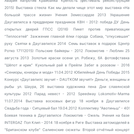
Авария напротив Крайбанка
Крепость (фестиваль реконструкции
2015)
Выставка стекла
Как мы делали чище этот мир
выставка «На
большой трассе жизни»
Учения Земессардзе 2013
Украшение
Даугавпилса в преддверии праздников
КВН - 2012: победа ДУ
День
открытых дверей ГПСС (2016)
Пикет против приватизации
"Теплосетей"
Зажжение главной ёлки города
Собака, "откусившая"
руку
Святки в Даугавпилсе 2014
Семь выставок в подарок (Центр
Ротко 17112015)
Польские байкеры - 2012
Локомотив - Люблин 25
августа 2013
Золотые краски осени
ул. Робежу, 6А
фотовфставка
"Шёпот и крик"
Кукольный рай в Прейли
Забег в розовом - 2016
«Сениоры, юниоры и мода» 11.04.2012
Юбилейный День Победы 2015
Конкурс «Даугавпилс звучит – DAUTKOM звучит!»
Деньги, женщины и
рыбы
ул. Шаура, 26
выставка художника пена
Дни славянской
культуры 2012
Парад невест - 2012
Speedway Lokomotiv-Marma
11.07.2014
Выставка восковых фигур
18 ноября в Даугавпилсе
Свадьба года - Ситцевый бал 19.04.2012
Коллективу "Авотиньш" - 40!
Боевая техника в Даугавпилсе
Локомотив - Ожель
Учения на базе
INTERGAZ
Поп Клип - 2014
18 ноября в Риге
Выставка автомоделей в
"Британском клубе"
Салиенские сюжеты
Второй отчётный концерт