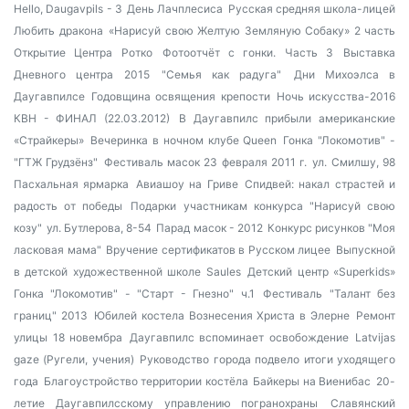
Hello, Daugavpils - 3
День Лачплесиса
Русская средняя школа-лицей
Любить дракона
«Нарисуй свою Желтую Земляную Собаку» 2 часть
Открытие Центра Ротко
Фотоотчёт с гонки. Часть 3
Выставка
Дневного центра 2015
"Семья как радуга"
Дни Михоэлса в
Даугавпилсе
Годовщина освящения крепости
Ночь искусства-2016
КВН - ФИНАЛ (22.03.2012)
В Даугавпилс прибыли американские
«Страйкеры»
Вечеринка в ночном клубе Queen
Гонка "Локомотив" -
"ГТЖ Грудзёнз"
Фестиваль масок 23 февраля 2011 г.
ул. Смилшу, 98
Пасхальная ярмарка
Авиашоу на Гриве
Спидвей: накал страстей и
радость от победы
Подарки участникам конкурса "Нарисуй свою
козу"
ул. Бутлерова, 8-54
Парад масок - 2012
Конкурс рисунков "Моя
ласковая мама"
Вручение сертификатов в Русском лицее
Выпускной
в детской художественной школе Saules
Детский центр «Superkids»
Гонка "Локомотив" - "Старт - Гнезно" ч.1
Фестиваль "Талант без
границ" 2013
Юбилей костела Вознесения Христа в Элерне
Ремонт
улицы 18 новембра
Даугавпилс вспоминает освобождение
Latvijas
gaze (Ругели, учения)
Руководство города подвело итоги уходящего
года
Благоустройство территории костёла
Байкеры на Виенибас
20-
летие Даугавпилсскому управлению погранохраны
Славянский