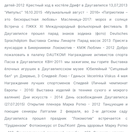
детей-2012
Крестный ход в костёле
Дрифт в Даугавпилсе 13,07,2013
"Импульс" 16.10.2015
«Музыкальный август - 2016»
«Патриотизм –
это бескорыстная любовь»
Масленица-2017: мороз и солнце
Встреча с ПЖКХ
XI Международный фольклорный фестиваль
В
Даугавпилсе прошел парад знаков зодиака (фото)
Deutsches
Sprachdiplom
Выставка Силвы Линарте
Парад масок 2013
Присяга
яунсардзе в Бикернииеки
Локомотив - КМЖ Люблин - 2012
Добро
пожаловать в палатку DAUTKOM!
Награждение активистов спорта
Пасха в Даугавпилсе
КВН-2011: мы зажигаем, вы горите
Выставка
ёлочных игрушек в Даугавпилсском музее
Юбилейный "Ситцевый
бал"
ул. Дзервью, 3
Спидвей: Локо - Гданьск
Vecerinka Viskus
4 мая
Награждение лучших спортсменов
Спидвей (Личный чемпионат
Европы - 2016)
Выставка изделий (в технике сухого и мокрого
валяния)
Дни искусств - 2014
День освобождения Даугавпилса
(27.07.2015)
Открытие пленэра Марка Ротко - 2012
Танцующие и
поющие сениоры Латгалии
2 февраля, во 2-м детском саду
Даугавпилса прошел праздник
"Локомотив" встречается с
"Грудзензом"
Фотоконкурс от DauTKom!
День здоровья
Марку Ротко