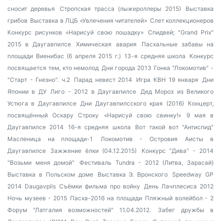
сносит деревья
Стропская трасса (лыжероллеры 2015)
Выставка
грибов
Выставка в ЛЦБ «Увлечения читателей»
Слет коллекционеров
Конкурс рисунков «Нарисуй свою лошадку»
Спидвей; "Grand Prix"
2015 в Даугавпилсе
Химическая авария
Пасхальные забавы на
площади Виенибас (6 апреля 2015 г.)
13-я средняя школа
Конкурс
посвящается тем, кто немолод
Дни города 2013
Гонка "Локомотив" -
"Старт - Гнезно". ч.2
Парад невест 2014
Игра КВН 19 января
Дни
Японии в ДУ
Лиго - 2012 в Даугавпилсе
Дед Мороз из Великого
Устюга в Даугавпилсе
Дни Даугавпилсского края (2016)
Концерт,
посвящённый Оскару Строку
«Нарисуй свою свинку!»
9 мая в
Даугавпилсе 2014
16-я средняя школа
Вот такой вот "Антиспид"
Масленица на площади-1
Локомотив - Островия
Аисты в
Даугавпилсе
Зажжение ёлки (04.12.2015)
Конкурс "Дива" - 2014
"Возьми меня домой"
Фестиваль Tundra - 2012 (Литва, Зарасай)
Выставка в Польском доме
Выставка Э. Вронского
Speedway GP
2014 Daugavpils
Съёмки фильма про войну
День Лачплесиса 2012
Ночь музеев - 2015
Пасха-2016 на площади
Пляжный волейбол - 2
Форум "Латгалия возможностей" 11.04.2012.
Забег дружбы в