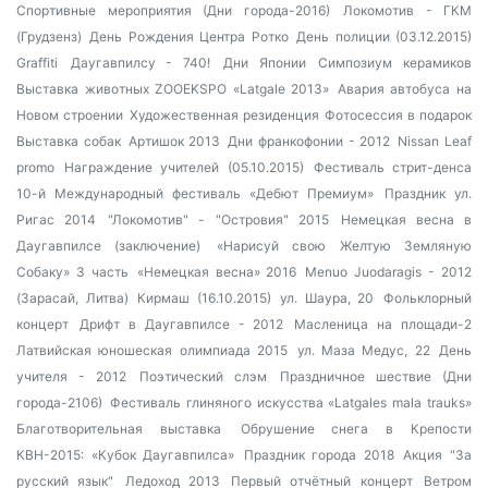
Спортивные мероприятия (Дни города-2016)
Локомотив - ГКМ
(Грудзенз)
День Рождения Центра Ротко
День полиции (03.12.2015)
Graffiti
Даугавпилсу - 740!
Дни Японии
Симпозиум керамиков
Выставка животных ZOOEKSPO «Latgale 2013»
Авария автобуса на
Новом строении
Художественная резиденция
Фотосессия в подарок
Выставка собак
Артишок 2013
Дни франкофонии - 2012
Nissan Leaf
promo
Награждение учителей (05.10.2015)
Фестиваль стрит-денса
10-й Международный фестиваль «Дебют Премиум»
Праздник ул.
Ригас 2014
"Локомотив" - "Островия" 2015
Немецкая весна в
Даугавпилсе (заключение)
«Нарисуй свою Желтую Земляную
Собаку» 3 часть
«Немецкая весна» 2016
Menuo Juodaragis - 2012
(Зарасай, Литва)
Кирмаш (16.10.2015)
ул. Шаура, 20
Фольклорный
концерт
Дрифт в Даугавпилсе - 2012
Масленица на площади-2
Латвийская юношеская олимпиада 2015
ул. Маза Медус, 22
День
учителя - 2012
Поэтический слэм
Праздничное шествие (Дни
города-2106)
Фестиваль глиняного искусства «Latgales mala trauks»
Благотворительная выставка
Обрушение снега в Крепости
КВН-2015: «Кубок Даугавпилса»
Праздник города 2018
Акция "За
русский язык"
Ледоход 2013
Первый отчётный концерт
Ветром