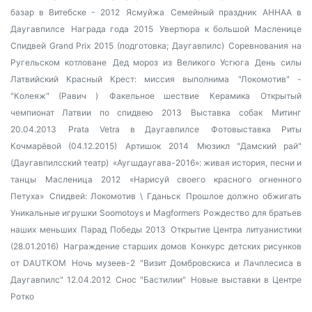
базар в Витебске - 2012
Ясмуйжа
Семейный праздник
AHHAA в
Даугавпилсе
Награда года 2015
Увертюра к большой Масленице
Спидвей Grand Prix 2015 (подготовка; Даугавпилс)
Соревнования на
Ругельском котловане
Дед мороз из Великого Усгюга
День силы
Латвийский Красный Крест: миссия выполнима
"Локомотив" -
"Колеяж" (Равич )
Факельное шествие
Керамика
Открытый
чемпионат Латвии по спидвею 2013
Выставка собак
Митинг
20.04.2013
Prata Vetra в Даугавпилсе
Фотовыставка Риты
Кочмарёвой (04.12.2015)
Артишок 2014
Мюзикл "Дамский рай"
(Даугавпилсский театр)
«Аугшдаугава-2016»: живая история, песни и
танцы
Масленица 2012
«Нарисуй своего красного огненного
Петуха»
Спидвей: Локомотив \ Гданьск
Прошлое должно обжигать
Уникальные игрушки Soomotoys и Magformers
Рождество для братьев
наших меньших
Парад Победы 2013
Открытие Центра литуанистики
(28.01.2016)
Награждение старших домов
Конкурс детских рисунков
от DAUTKOM
Ночь музеев-2
"Визит Домбровскиса и Лачплесиса в
Даугавпилс" 12.04.2012
Снос "Бастилии"
Новые выставки в Центре
Ротко