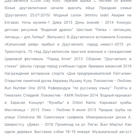
Даугавпилсе (CISM Day Run)
Терезия Брока: С песней по жизни
Юные даугавпилчане начали красить яйца
Праздник семьи
(Даугавпилс 25.07.2015)
Модный салон (Atminu lade)
Авария на
Елгавас
Ночь музеев-1
Дива 2013
День знаний - 2014
Конкурс
детских рисунков "Водяной дракон"
Шествие "Литва – литовцам,
литовцы – для Литвы!" (Вильнюс)
В Даугавпилсе вспомнили Есенина
«Катынский рейд» прибыл в Даугавпилс
парад невест-2015
ул.
Транспорта, 70
Над Даугавпилсом прыгали военные и гражданские
Цирковой фестиваль "Парад Алле" 2013
Сборник "Даугавпилс в
стихах"
Школы города перед учебным годом
Ярмарка вакансий 2016
Награждение ветеранов спорта
«Дни предпринимателей Латгалии»
Открытие памятной доски Аврааму Ицхаку Куку
Локомотив - Люблин
Run Number One 2016
Референдум "по русскому языку"
Полёты в
Гималаях
Спидвей: Локомотив - КМЖ Люблин 2014
Водный карнавал
в Зарасае
Концерт "Яунибы" в Ditton Nams
Карнавал зумбы
Масленица - 2013
Локо - Люблин 9 июня 2013
Прорыв трубы на
улице Cietoksna 66
Симпозиум графиков
Мемориальная доска А.
Швиркстсу
«Дива» - 2016
Променад на ул. Ригас (Бал Марты)
Как
одели деревья
Выставка собак 18-19 января
Музыкальный август