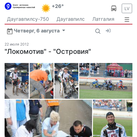
+26°
LV
Даугавпилсу-750
Даугавпилс
Латгалия
Латвия
Политика
Происшествия
Спорт
Четверг, 6 августа
Культура
Видео
Интервью
Экономика
Новости Даугавпилса
Ваш репортаж
22 июля 2012
Общество
"Локомотив" - "Островия"
Транспорт
В мире
Рыбалка и охота