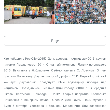
Еще
Кто победил в Pop Clip-2015?
День здоровья
«Артишок»-2015: кругом
пятерки
Парад невест 2014
Открытый чемпионат Латвии по спидвею
2013
Выставка в библиотеке
Съёмки фильма С. Лозницы
О чем
просили Параскеву
Даугавпилсский дрифт - 2011
Первый отчётный
концерт
Даугавпилс празднует 71-ю годовщину победы над
нацизмом
Праздничное шествие (Дни города-2106)
16-я средняя
школа
Фестиваль Galapagai - 2012
Авария напротив Крайбанка
Вечеринка в вечернем клубе Queen-2
День силы
Ночь музеев-1
Буря 5 октября
Увертюра к большой Масленице
Дни славянской